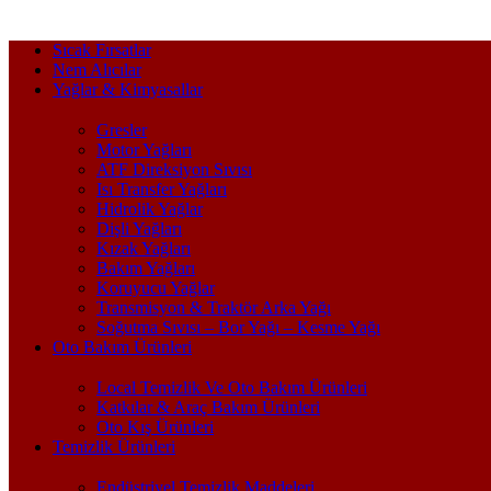
Sıcak Fırsatlar
Nem Alıcılar
Yağlar & Kimyasallar
Gresler
Motor Yağları
ATF Direksiyon Sıvısı
Isı Transfer Yağları
Hidrolik Yağlar
Dişli Yağları
Kızak Yağları
Bakım Yağları
Koruyucu Yağlar
Transmisyon & Traktör Arka Yağı
Soğutma Sıvısı – Bor Yağı – Kesme Yağı
Oto Bakım Ürünleri
Local Temizlik Ve Oto Bakım Ürünleri
Katkılar & Araç Bakım Ürünleri
Oto Kış Ürünleri
Temizlik Ürünleri
Endüstriyel Temizlik Maddeleri