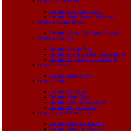
Pnömatik Geçiş Nipeli
Pnömatik Perde Geçiş Nipeli
Pnömatik Metal Perde Geçiş Nipeli
Pnömatik Kısmalı Dirsek
Pnömatik Piston Üstü Kısmalı Dirsek
Pnömatik Kör Tapa
Pnömatik Setskur Tapa
Pnömatik Plastik Körtapa Erkek Bağlantı
Pnömatik Alyan Başlı Tapa O-Ringli
Pnömatik Kruva
Pnömatik Metal Kruva
Pnömatik Nipel
Pnömatik Düz Nipel
Pnömatik Metal Nipel
Pnömatik Somunlu Düz Nipel
Pnömatik Düşürücü Nipel
Pnömatik Orta & Yan Bacak
Pnömatik Metal Yan Bacak Te
Pnömatik Metal Orta Bacak Te