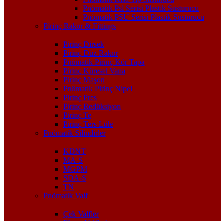
Pnömatik Psl Serisi Plastik Susturucu
Pnömatik PSU Serisi Plastik Susturucu
Pirinç Rakor & Fittings
Pirinç Dirsek
Pirinç Düz Rakor
Pnömatik Pirinç Kör Tapa
Pirinç Küresel Vana
Pirinç Maşon
Pnömatik Pirinç Nipel
Pirinç Pres
Pirinç Redüksiyon
Pirinç Te
Pirinç Ters Lüle
Pnömatik Silindirler
KDNT
MA-S
MGPM
SDA-S
TN
Pnömatik Valf
Çek Valfler