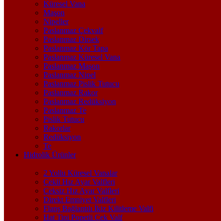
Küresel Vana
Maşon
Nipeller
Paslanmaz Çekvalf
Paslanmaz Dirsek
Paslanmaz Kör Tapa
Paslanmaz Küresel Vana
Paslanmaz Maşon
Paslanmaz Nipel
Paslanmaz Pislik Tutucu
Paslanmaz Rakor
Paslanmaz Redüksiyon
Paslanmaz Te
Pislik Tutucu
Rakorlar
Redüksiyon
Te
Hidrolik Ürünler
2 Yollu Küresel Vanalar
Çekli Hız Ayar Valfleri
Çeksiz Hız Ayar Valfleri
Direkt Emniyet Valfleri
Flanş Bağlantılı İkiz Kilitleme Valfi
Hat Tipi Popetli Çek Valf