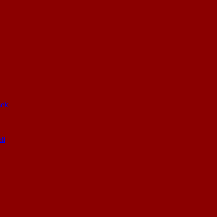
sek
li