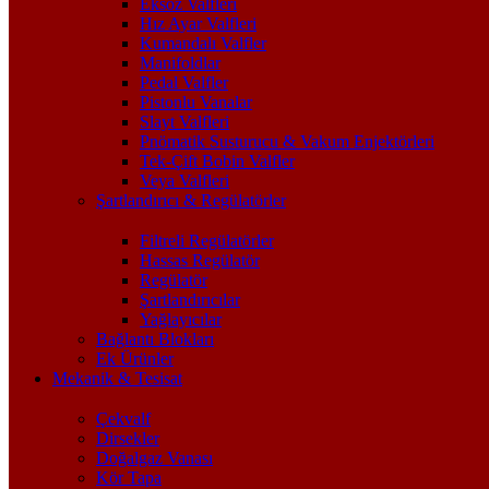
Eksoz Valfleri
Hız Ayar Valfleri
Kumandalı Valfler
Manifoldlar
Pedal Valfler
Pistonlu Vanalar
Slayt Valfleri
Pnömatik Susturucu & Vakum Enjektörleri
Tek-Çift Bobin Valfler
Veya Valfleri
Şartlandırıcı & Regülatörler
Filtreli Regülatörler
Hassas Regülatör
Regülatör
Şartlandırıcılar
Yağlayıcılar
Bağlantı Blokları
Ek Ürünler
Mekanik & Tesisat
Çekvalf
Dirsekler
Doğalgaz Vanası
Kör Tapa