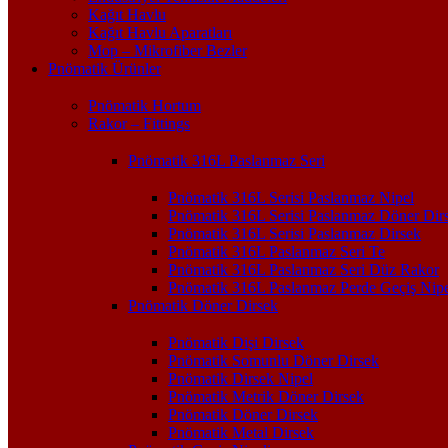
Kağıt Havlu
Kağıt Havlu Aparatları
Mop – Mikrofiber Bezler
Pnömatik Ürünler
Pnömatik Hortum
Rakor – Fittings
Pnömatik 316L Paslanmaz Seri
Pnömatik 316L Serisi Paslanmaz Nipel
Pnömatik 316L Serisi Paslanmaz Döner Dir
Pnömatik 316L Serisi Paslanmaz Dirsek
Pnömatik 316L Paslanmaz Seri Te
Pnömatik 316L Paslanmaz Seri Düz Rakor
Pnömatik 316L Paslanmaz Perde Geçiş Nipe
Pnömatik Döner Dirsek
Pnömatik Dişi Dirsek
Pnömatik Somunlu Döner Dirsek
Pnömatik Dirsek Nipel
Pnömatik Metrik Döner Dirsek
Pnömatik Döner Dirsek
Pnömatik Metal Dirsek