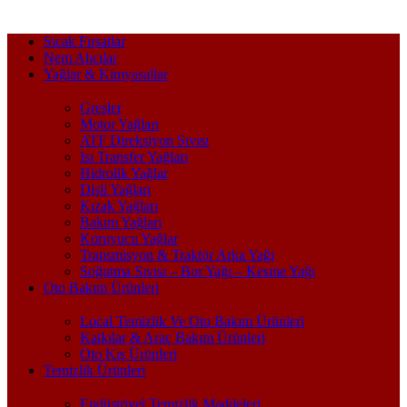
Sıcak Fırsatlar
Nem Alıcılar
Yağlar & Kimyasallar
Gresler
Motor Yağları
ATF Direksiyon Sıvısı
Isı Transfer Yağları
Hidrolik Yağlar
Dişli Yağları
Kızak Yağları
Bakım Yağları
Koruyucu Yağlar
Transmisyon & Traktör Arka Yağı
Soğutma Sıvısı – Bor Yağı – Kesme Yağı
Oto Bakım Ürünleri
Local Temizlik Ve Oto Bakım Ürünleri
Katkılar & Araç Bakım Ürünleri
Oto Kış Ürünleri
Temizlik Ürünleri
Endüstriyel Temizlik Maddeleri