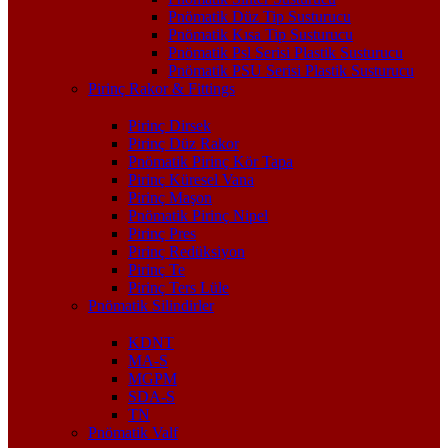
Pnömatik Düz Tip Susturucu
Pnömatik Kısa Tip Susturucu
Pnömatik Psl Serisi Plastik Susturucu
Pnömatik PSU Serisi Plastik Susturucu
Pirinç Rakor & Fittings
Pirinç Dirsek
Pirinç Düz Rakor
Pnömatik Pirinç Kör Tapa
Pirinç Küresel Vana
Pirinç Maşon
Pnömatik Pirinç Nipel
Pirinç Pres
Pirinç Redüksiyon
Pirinç Te
Pirinç Ters Lüle
Pnömatik Silindirler
KDNT
MA-S
MGPM
SDA-S
TN
Pnömatik Valf