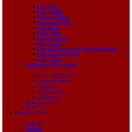
Çek Valfler
Eksoz Valfleri
Hız Ayar Valfleri
Kumandalı Valfler
Manifoldlar
Pedal Valfler
Pistonlu Vanalar
Slayt Valfleri
Pnömatik Susturucu & Vakum Enjektörleri
Tek-Çift Bobin Valfler
Veya Valfleri
Şartlandırıcı & Regülatörler
Filtreli Regülatörler
Hassas Regülatör
Regülatör
Şartlandırıcılar
Yağlayıcılar
Bağlantı Blokları
Ek Ürünler
Mekanik & Tesisat
Çekvalf
Dirsekler