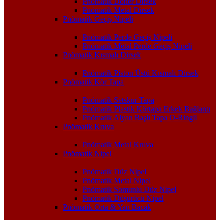
Pnömatik Döner Dirsek
Pnömatik Metal Dirsek
Pnömatik Geçiş Nipeli
Pnömatik Perde Geçiş Nipeli
Pnömatik Metal Perde Geçiş Nipeli
Pnömatik Kısmalı Dirsek
Pnömatik Piston Üstü Kısmalı Dirsek
Pnömatik Kör Tapa
Pnömatik Setskur Tapa
Pnömatik Plastik Körtapa Erkek Bağlantı
Pnömatik Alyan Başlı Tapa O-Ringli
Pnömatik Kruva
Pnömatik Metal Kruva
Pnömatik Nipel
Pnömatik Düz Nipel
Pnömatik Metal Nipel
Pnömatik Somunlu Düz Nipel
Pnömatik Düşürücü Nipel
Pnömatik Orta & Yan Bacak