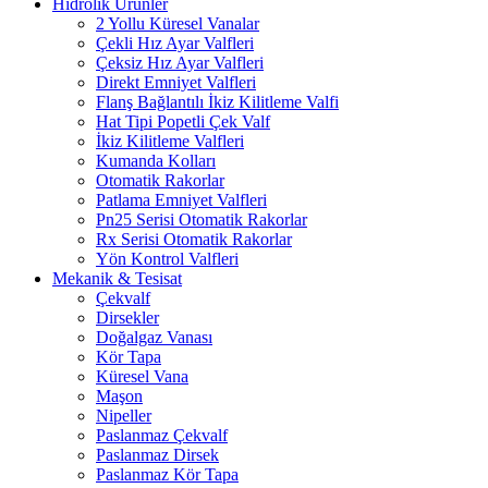
Hidrolik Ürünler
2 Yollu Küresel Vanalar
Çekli Hız Ayar Valfleri
Çeksiz Hız Ayar Valfleri
Direkt Emniyet Valfleri
Flanş Bağlantılı İkiz Kilitleme Valfi
Hat Tipi Popetli Çek Valf
İkiz Kilitleme Valfleri
Kumanda Kolları
Otomatik Rakorlar
Patlama Emniyet Valfleri
Pn25 Serisi Otomatik Rakorlar
Rx Serisi Otomatik Rakorlar
Yön Kontrol Valfleri
Mekanik & Tesisat
Çekvalf
Dirsekler
Doğalgaz Vanası
Kör Tapa
Küresel Vana
Maşon
Nipeller
Paslanmaz Çekvalf
Paslanmaz Dirsek
Paslanmaz Kör Tapa