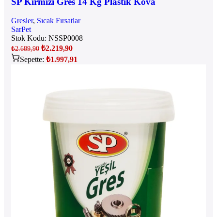
SP Kırmızı Gres 14 Kg Plastik Kova
Gresler
,
Sıcak Fırsatlar
SarPet
Stok Kodu:
NSSP0008
₺
2.219,90
₺
2.689,90
Sepette:
₺
1.997,91