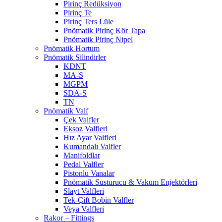
Pirinç Redüksiyon
Pirinç Te
Pirinç Ters Lüle
Pnömatik Pirinç Kör Tapa
Pnömatik Pirinç Nipel
Pnömatik Hortum
Pnömatik Silindirler
KDNT
MA-S
MGPM
SDA-S
TN
Pnömatik Valf
Çek Valfler
Eksoz Valfleri
Hız Ayar Valfleri
Kumandalı Valfler
Manifoldlar
Pedal Valfler
Pistonlu Vanalar
Pnömatik Susturucu & Vakum Enjektörleri
Slayt Valfleri
Tek-Çift Bobin Valfler
Veya Valfleri
Rakor – Fittings