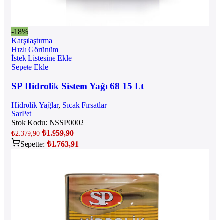
-18%
Karşılaştırma
Hızlı Görünüm
İstek Listesine Ekle
Sepete Ekle
SP Hidrolik Sistem Yağı 68 15 Lt
Hidrolik Yağlar
,
Sıcak Fırsatlar
SarPet
Stok Kodu:
NSSP0002
₺
1.959,90
₺
2.379,90
Sepette:
₺
1.763,91