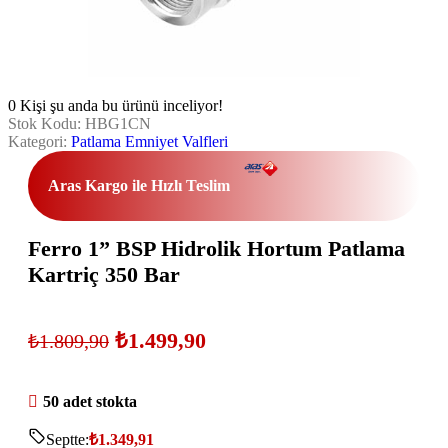
0
Kişi şu anda bu ürünü inceliyor!
Stok Kodu:
HBG1CN
Kategori:
Patlama Emniyet Valfleri
Aras Kargo ile Hızlı Teslim
Ferro 1” BSP Hidrolik Hortum Patlama
Kartriç 350 Bar
₺
1.499,90
₺
1.809,90
50 adet stokta
Septte:
₺
1.349,91