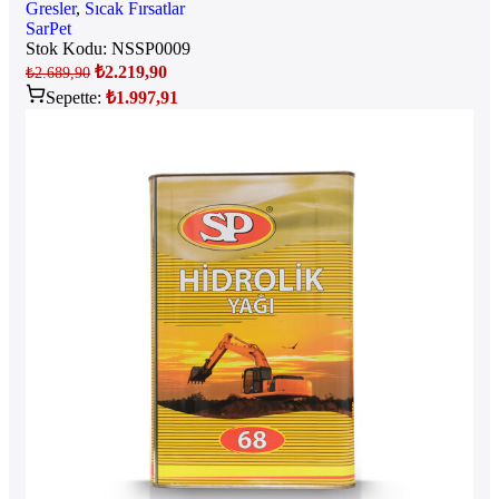
Gresler
,
Sıcak Fırsatlar
SarPet
Stok Kodu:
NSSP0009
₺
2.219,90
₺
2.689,90
Sepette:
₺
1.997,91