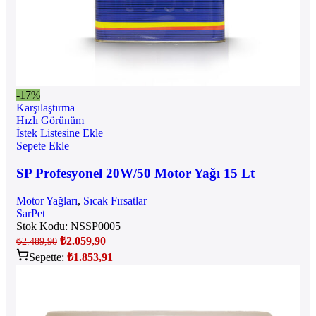
-17%
Karşılaştırma
Hızlı Görünüm
İstek Listesine Ekle
Sepete Ekle
SP Profesyonel 20W/50 Motor Yağı 15 Lt
Motor Yağları
,
Sıcak Fırsatlar
SarPet
Stok Kodu:
NSSP0005
₺
2.059,90
₺
2.489,90
Sepette:
₺
1.853,91