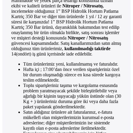
Hammadde ve yedek parça tedariği konusunda uzman
ekibi ve kaliteli ürünleri ile
Nitroper / Nitrosatış
,
incelemekte olduğunuz 1” BSP Hidrolik Hortum Patlama
Kartriç 350 Bar ve diğer tüm ürünlerde 1 yıl / 12 ay garanti
süresi ile karşınızda! 1” BSP Hidrolik Hortum Patlama
Kartriç 350 Bar ürünü, dayanıklılık bakımından test edilip
onaylanmış bir ürün olmakla birlikte, satış sonrası işlemler
ve müşteri desteği konusunda
Nitroper / Nitrosatış
güvencesi kapsamındadır. Satış kanallarımızdan satın almış
olduğunuz tüm ürünlerimiz,
kullanılmadığı taktirde
14(ondört) iş günü içerisinde iade edilebilir.
Tüm ürünlerimiz yeni, kullanılmamış ve faturalıdır.
Hafta içi ; 17:00’dan önce verilen siparişleriniz özel
bir durum oluşmadığı sürece en kısa sürede kargoya
teslim edilmektedir.
Toplu siparişleriniz taşıma ve kargolama esnasında
problem yaratmayacak şekilde birleştirilebilir veya
ağırlığı bir kişinin taşıyacağı yükün üstünde olan (30
Kg + ) ürünleriniz duruma göre iki veya daha fazla
paket yapılarak gönderilmektedir.
Satın aldığınız ürünlere ait faturalarınız, e-fatura
mükellefi olan müşterilerimizin kurumsal e-posta
adreslerine; diğer müşterilerimizin ise sistemde
kayıtlı olan e-posta adreslerine iletilmektedir.