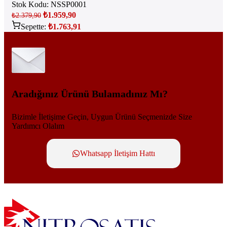
Stok Kodu:
NSSP0001
₺
1.959,90
₺
2.379,90
Sepette:
₺
1.763,91
Aradığınız Ürünü Bulamadınız Mı?
Bizimle İletişime Geçin, Uygun Ürünü Seçmenizde Size
Yardımcı Olalım
Whatsapp İletişim Hattı