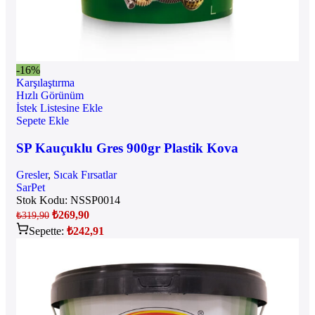
-16%
Karşılaştırma
Hızlı Görünüm
İstek Listesine Ekle
Sepete Ekle
SP Kauçuklu Gres 900gr Plastik Kova
Gresler
,
Sıcak Fırsatlar
SarPet
Stok Kodu:
NSSP0014
₺
269,90
₺
319,90
Sepette:
₺
242,91