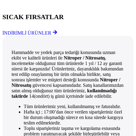
Göz Atmayı Unutmayın
SICAK FIRSATLAR
İNDİRİMLİ ÜRÜNLER
Hammadde ve yedek parça tedariği konusunda uzman
ekibi ve kaliteli ürünleri ile
Nitroper / Nitrosatış
,
incelemekte olduğunuz tüm ürünlerde 1 yıl / 12 ay garanti
süresi ile karşınızda! Ürünlerimiz, dayanıklılık bakımından
test edilip onaylanmış bir ürün olmakla birlikte, satış
sonrası işlemler ve müşteri desteği konusunda
Nitroper /
Nitrosatış
güvencesi kapsamındadır. Satış kanallarımızdan
satın almış olduğunuz tüm ürünlerimiz,
kullanılmadığı
taktirde
14(ondört) iş günü içerisinde iade edilebilir.
Tüm ürünlerimiz yeni, kullanılmamış ve faturalıdır.
Hafta içi ; 17:00’dan önce verilen siparişleriniz özel
bir durum oluşmadığı sürece en kısa sürede kargoya
teslim edilmektedir.
Toplu siparişleriniz taşıma ve kargolama esnasında
problem yaratmayacak şekilde birleştirilebilir veya