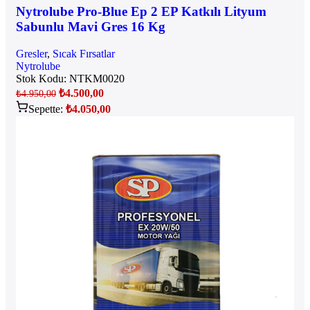
Nytrolube Pro-Blue Ep 2 EP Katkılı Lityum
Sabunlu Mavi Gres 16 Kg
Gresler
,
Sıcak Fırsatlar
Nytrolube
Stok Kodu:
NTKM0020
₺
4.500,00
₺
4.950,00
Sepette:
₺
4.050,00