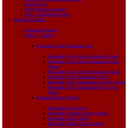
Kağıt Havlu
Kağıt Havlu Aparatları
Mop – Mikrofiber Bezler
Pnömatik Ürünler
Pnömatik Hortum
Rakor – Fittings
Pnömatik 316L Paslanmaz Seri
Pnömatik 316L Serisi Paslanmaz Nipel
Pnömatik 316L Serisi Paslanmaz Döner
Dirsek
Pnömatik 316L Serisi Paslanmaz Dirsek
Pnömatik 316L Paslanmaz Seri Te
Pnömatik 316L Paslanmaz Seri Düz Rakor
Pnömatik 316L Paslanmaz Perde Geçiş
Nipeli
Pnömatik Döner Dirsek
Pnömatik Dişi Dirsek
Pnömatik Somunlu Döner Dirsek
Pnömatik Dirsek Nipel
Pnömatik Metrik Döner Dirsek