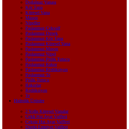
Doğalgaz Vanası
Kör Tapa
Küresel Vana
Maşon
Nipeller
Paslanmaz Çekvalf
Paslanmaz Dirsek
Paslanmaz Kör Tapa
Paslanmaz Küresel Vana
Paslanmaz Maşon
Paslanmaz Nipel
Paslanmaz Pislik Tutucu
Paslanmaz Rakor
Paslanmaz Redüksiyon
Paslanmaz Te
Pislik Tutucu
Rakorlar
Redüksiyon
Te
Hidrolik Ürünler
2 Yollu Küresel Vanalar
Çekli Hız Ayar Valfleri
Çeksiz Hız Ayar Valfleri
Direkt Emniyet Valfleri