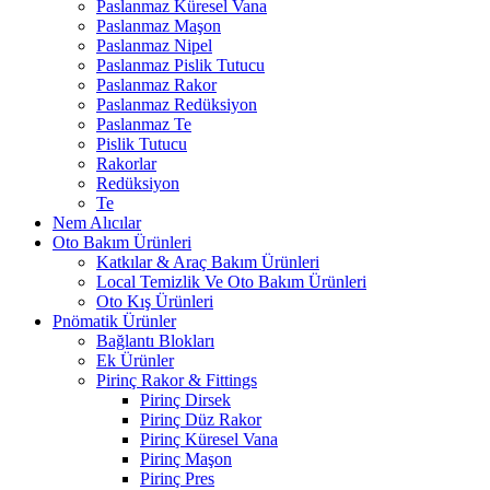
Paslanmaz Küresel Vana
Paslanmaz Maşon
Paslanmaz Nipel
Paslanmaz Pislik Tutucu
Paslanmaz Rakor
Paslanmaz Redüksiyon
Paslanmaz Te
Pislik Tutucu
Rakorlar
Redüksiyon
Te
Nem Alıcılar
Oto Bakım Ürünleri
Katkılar & Araç Bakım Ürünleri
Local Temizlik Ve Oto Bakım Ürünleri
Oto Kış Ürünleri
Pnömatik Ürünler
Bağlantı Blokları
Ek Ürünler
Pirinç Rakor & Fittings
Pirinç Dirsek
Pirinç Düz Rakor
Pirinç Küresel Vana
Pirinç Maşon
Pirinç Pres