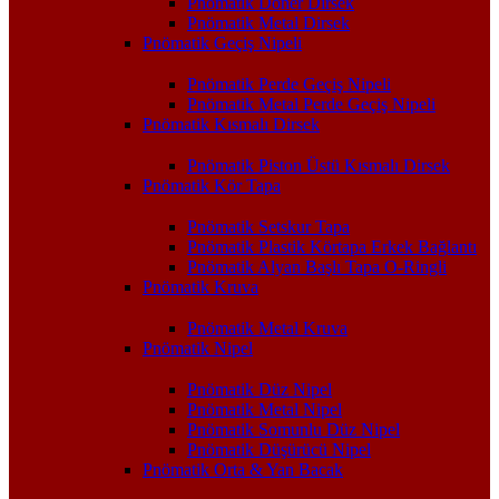
Pnömatik Döner Dirsek
Pnömatik Metal Dirsek
Pnömatik Geçiş Nipeli
Pnömatik Perde Geçiş Nipeli
Pnömatik Metal Perde Geçiş Nipeli
Pnömatik Kısmalı Dirsek
Pnömatik Piston Üstü Kısmalı Dirsek
Pnömatik Kör Tapa
Pnömatik Setskur Tapa
Pnömatik Plastik Körtapa Erkek Bağlantı
Pnömatik Alyan Başlı Tapa O-Ringli
Pnömatik Kruva
Pnömatik Metal Kruva
Pnömatik Nipel
Pnömatik Düz Nipel
Pnömatik Metal Nipel
Pnömatik Somunlu Düz Nipel
Pnömatik Düşürücü Nipel
Pnömatik Orta & Yan Bacak