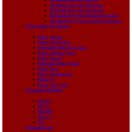
Pnömatik Düz Tip Susturucu
Pnömatik Kısa Tip Susturucu
Pnömatik Psl Serisi Plastik Susturucu
Pnömatik PSU Serisi Plastik Susturucu
Pirinç Rakor & Fittings
Pirinç Dirsek
Pirinç Düz Rakor
Pnömatik Pirinç Kör Tapa
Pirinç Küresel Vana
Pirinç Maşon
Pnömatik Pirinç Nipel
Pirinç Pres
Pirinç Redüksiyon
Pirinç Te
Pirinç Ters Lüle
Pnömatik Silindirler
KDNT
MA-S
MGPM
SDA-S
TN
Pnömatik Valf