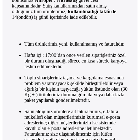
konusunda
Nitroper / Nitrosatış
güvencesi
kapsamındadır. Satış kanallarımızdan satın almış
olduğunuz tüm ürünlerimiz,
kullanılmadığı taktirde
14(ondört) iş günü içerisinde iade edilebilir.
Tüm ürünlerimiz yeni, kullanılmamış ve faturalıdır.
Hafta içi ; 17:00’dan önce verilen siparişleriniz özel
bir durum oluşmadığı sürece en kısa sürede kargoya
teslim edilmektedir.
Toplu siparişleriniz taşıma ve kargolama esnasında
problem yaratmayacak şekilde birleştirilebilir veya
ağırlığı bir kişinin taşıyacağı yükün üstünde olan (30
Kg + ) ürünleriniz duruma göre iki veya daha fazla
paket yapılarak gönderilmektedir.
Satın aldığınız ürünlere ait faturalarınız, e-fatura
mükellefi olan müşterilerimizin kurumsal e-posta
adreslerine; diğer müşterilerimizin ise sistemde
kayıtlı olan e-posta adreslerine iletilmektedir.
Faturalarınız size ulaştırabilmemiz için lütfen
sistemde kayıtlı olan e-posta adresinizi kontrol