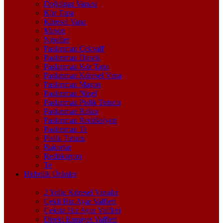
Doğalgaz Vanası
Kör Tapa
Küresel Vana
Maşon
Nipeller
Paslanmaz Çekvalf
Paslanmaz Dirsek
Paslanmaz Kör Tapa
Paslanmaz Küresel Vana
Paslanmaz Maşon
Paslanmaz Nipel
Paslanmaz Pislik Tutucu
Paslanmaz Rakor
Paslanmaz Redüksiyon
Paslanmaz Te
Pislik Tutucu
Rakorlar
Redüksiyon
Te
Hidrolik Ürünler
2 Yollu Küresel Vanalar
Çekli Hız Ayar Valfleri
Çeksiz Hız Ayar Valfleri
Direkt Emniyet Valfleri