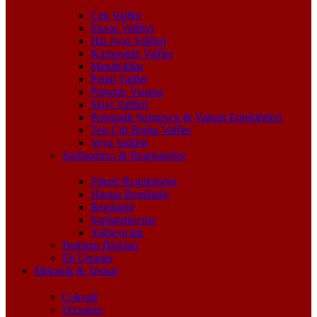
Çek Valfler
Eksoz Valfleri
Hız Ayar Valfleri
Kumandalı Valfler
Manifoldlar
Pedal Valfler
Pistonlu Vanalar
Slayt Valfleri
Pnömatik Susturucu & Vakum Enjektörleri
Tek-Çift Bobin Valfler
Veya Valfleri
Şartlandırıcı & Regülatörler
Filtreli Regülatörler
Hassas Regülatör
Regülatör
Şartlandırıcılar
Yağlayıcılar
Bağlantı Blokları
Ek Ürünler
Mekanik & Tesisat
Çekvalf
Dirsekler