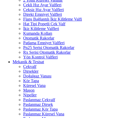
2 Yollu Küresel Vanalar
Çekli Hız Ayar Valfleri
Çeksiz Hız Ayar Valfleri
Direkt Emniyet Valfleri
Flanş Bağlantılı İkiz Kilitleme Valfi
Hat Tipi Popetli Çek Valf
İkiz Kilitleme Valfleri
Kumanda Kolları
Otomatik Rakorlar
Patlama Emniyet Valfleri
Pn25 Serisi Otomatik Rakorlar
Rx Serisi Otomatik Rakorlar
Yön Kontrol Valfleri
Mekanik & Tesisat
Çekvalf
Dirsekler
Doğalgaz Vanası
Kör Tapa
Küresel Vana
Maşon
Nipeller
Paslanmaz Çekvalf
Paslanmaz Dirsek
Paslanmaz Kör Tapa
Paslanmaz Küresel Vana