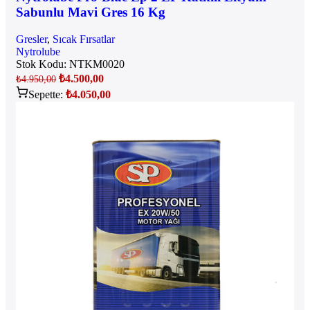
Sabunlu Mavi Gres 16 Kg
Gresler
,
Sıcak Fırsatlar
Nytrolube
Stok Kodu:
NTKM0020
₺
4.500,00
₺
4.950,00
Sepette:
₺
4.050,00