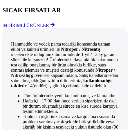
SICAK FIRSATLAR
İNDİRİMLİ ÜRÜNLER
Hammadde ve yedek parça tedariği konusunda uzman
ekibi ve kaliteli ürünleri ile
Nitroper / Nitrosatış
,
incelemekte olduğunuz tüm ürünlerde 1 yıl / 12 ay garanti
süresi ile karşınızda! Ürünlerimiz, dayanıklılık bakımından
test edilip onaylanmış bir ürün olmakla birlikte, satış
sonrası işlemler ve müşteri desteği konusunda
Nitroper /
Nitrosatış
güvencesi kapsamındadır. Satış kanallarımızdan
satın almış olduğunuz tüm ürünlerimiz,
kullanılmadığı
taktirde
14(ondört) iş günü içerisinde iade edilebilir.
Tüm ürünlerimiz yeni, kullanılmamış ve faturalıdır.
Hafta içi ; 17:00’dan önce verilen siparişleriniz özel
bir durum oluşmadığı sürece en kısa sürede kargoya
teslim edilmektedir.
Toplu siparişleriniz taşıma ve kargolama esnasında
problem yaratmayacak şekilde birleştirilebilir veya
ağırlığı bir kişinin taşıyacağı yükün üstünde olan (30