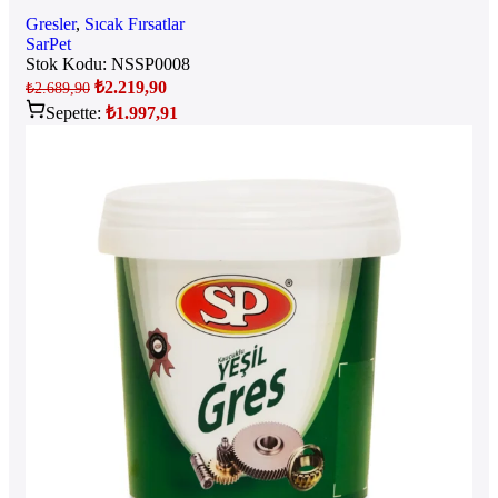
Gresler
,
Sıcak Fırsatlar
SarPet
Stok Kodu:
NSSP0008
₺
2.219,90
₺
2.689,90
Sepette:
₺
1.997,91