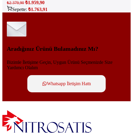
₺
1.959,90
₺
2.379,90
Sepette:
₺
1.763,91
Aradığınız Ürünü Bulamadınız Mı?
Bizimle İletişime Geçin, Uygun Ürünü Seçmenizde Size
Yardımcı Olalım
Whatsapp İletişim Hattı