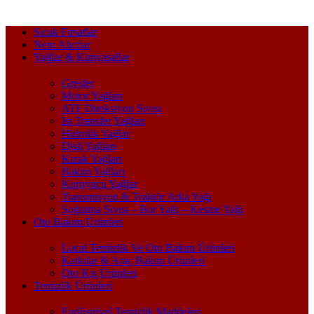
Sıcak Fırsatlar
Nem Alıcılar
Yağlar & Kimyasallar
Gresler
Motor Yağları
ATF Direksiyon Sıvısı
Isı Transfer Yağları
Hidrolik Yağlar
Dişli Yağları
Kızak Yağları
Bakım Yağları
Koruyucu Yağlar
Transmisyon & Traktör Arka Yağı
Soğutma Sıvısı – Bor Yağı – Kesme Yağı
Oto Bakım Ürünleri
Local Temizlik Ve Oto Bakım Ürünleri
Katkılar & Araç Bakım Ürünleri
Oto Kış Ürünleri
Temizlik Ürünleri
Endüstriyel Temizlik Maddeleri