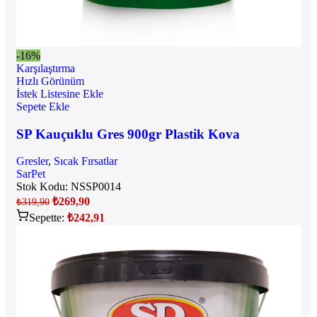
-16%
Karşılaştırma
Hızlı Görünüm
İstek Listesine Ekle
Sepete Ekle
SP Kauçuklu Gres 900gr Plastik Kova
Gresler
,
Sıcak Fırsatlar
SarPet
Stok Kodu:
NSSP0014
₺
269,90
₺
319,90
Sepette:
₺
242,91