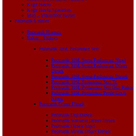
Kağıt Havlu
Kağıt Havlu Aparatları
Mop – Mikrofiber Bezler
Pnömatik Ürünler
Pnömatik Hortum
Rakor – Fittings
Pnömatik 316L Paslanmaz Seri
Pnömatik 316L Serisi Paslanmaz Nipel
Pnömatik 316L Serisi Paslanmaz Döner
Dirsek
Pnömatik 316L Serisi Paslanmaz Dirsek
Pnömatik 316L Paslanmaz Seri Te
Pnömatik 316L Paslanmaz Seri Düz Rakor
Pnömatik 316L Paslanmaz Perde Geçiş
Nipeli
Pnömatik Döner Dirsek
Pnömatik Dişi Dirsek
Pnömatik Somunlu Döner Dirsek
Pnömatik Dirsek Nipel
Pnömatik Metrik Döner Dirsek