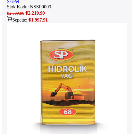
SarPet
Stok Kodu:
NSSP0009
₺
2.219,90
₺
2.689,90
Sepette:
₺
1.997,91