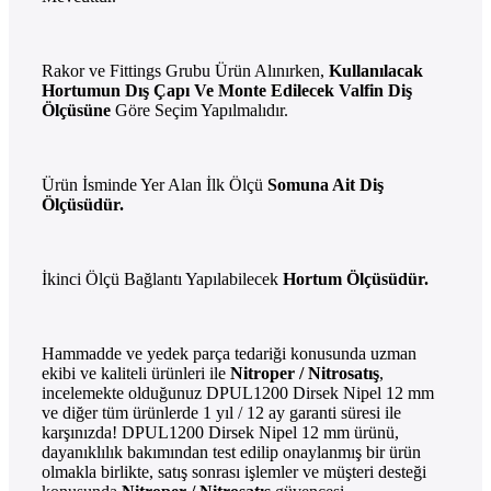
Rakor ve Fittings Grubu Ürün Alınırken,
Kullanılacak
Hortumun Dış Çapı Ve Monte Edilecek Valfin Diş
Ölçüsüne
Göre
Seçim Yapılmalıdır.
Ürün İsminde Yer Alan İlk Ölçü
Somuna Ait Diş
Ölçüsüdür.
İkinci Ölçü Bağlantı Yapılabilecek
Hortum Ölçüsüdür.
Hammadde ve yedek parça tedariği konusunda uzman
ekibi ve kaliteli ürünleri ile
Nitroper / Nitrosatış
,
incelemekte olduğunuz DPUL1200 Dirsek Nipel 12 mm
ve diğer tüm ürünlerde 1 yıl / 12 ay garanti süresi ile
karşınızda! DPUL1200 Dirsek Nipel 12 mm ürünü,
dayanıklılık bakımından test edilip onaylanmış bir ürün
olmakla birlikte, satış sonrası işlemler ve müşteri desteği