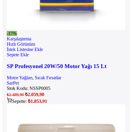
-17%
Karşılaştırma
Hızlı Görünüm
İstek Listesine Ekle
Sepete Ekle
SP Profesyonel 20W/50 Motor Yağı 15 Lt
Motor Yağları
,
Sıcak Fırsatlar
SarPet
Stok Kodu:
NSSP0005
₺
2.059,90
₺
2.489,90
Sepette:
₺
1.853,91