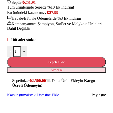
Septte:
₺
251,91
Tüm ürünlerinde Sepette %10 Ek İndirim!
Bu üründeki kazancınız:
₺
27,99
Havale/EFT ile Ödemelerde %3 Ek İndirim
Kampanyamıza Şampiyon, SarPet ve Molykote Ürünleri
Dahil Değildir
100 adet stokta
-
+
Sepete Ekle
Şimdi al
Sepetinize
₺
2.500,00
'lik Daha Ürün Ekleyin
Kargo
Ücreti Ödemeyin!
Karşılaştırma
İstek Listesine Ekle
Paylaşın: