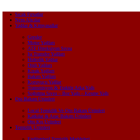
Sıcak Fırsatlar
Nem Alıcılar
Yağlar & Kimyasallar
Gresler
Motor Yağları
ATF Direksiyon Sıvısı
Isı Transfer Yağları
Hidrolik Yağlar
Dişli Yağları
Kızak Yağları
Bakım Yağları
Koruyucu Yağlar
Transmisyon & Traktör Arka Yağı
Soğutma Sıvısı – Bor Yağı – Kesme Yağı
Oto Bakım Ürünleri
Local Temizlik Ve Oto Bakım Ürünleri
Katkılar & Araç Bakım Ürünleri
Oto Kış Ürünleri
Temizlik Ürünleri
Endüstriyel Temizlik Maddeleri