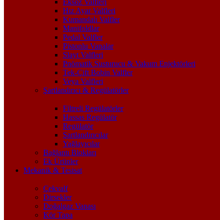
Eksoz Valfleri
Hız Ayar Valfleri
Kumandalı Valfler
Manifoldlar
Pedal Valfler
Pistonlu Vanalar
Slayt Valfleri
Pnömatik Susturucu & Vakum Enjektörleri
Tek-Çift Bobin Valfler
Veya Valfleri
Şartlandırıcı & Regülatörler
Filtreli Regülatörler
Hassas Regülatör
Regülatör
Şartlandırıcılar
Yağlayıcılar
Bağlantı Blokları
Ek Ürünler
Mekanik & Tesisat
Çekvalf
Dirsekler
Doğalgaz Vanası
Kör Tapa