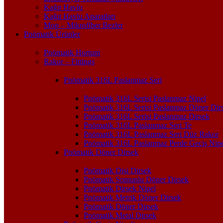
Kağıt Havlu
Kağıt Havlu Aparatları
Mop – Mikrofiber Bezler
Pnömatik Ürünler
Pnömatik Hortum
Rakor – Fittings
Pnömatik 316L Paslanmaz Seri
Pnömatik 316L Serisi Paslanmaz Nipel
Pnömatik 316L Serisi Paslanmaz Döner Dir
Pnömatik 316L Serisi Paslanmaz Dirsek
Pnömatik 316L Paslanmaz Seri Te
Pnömatik 316L Paslanmaz Seri Düz Rakor
Pnömatik 316L Paslanmaz Perde Geçiş Nipe
Pnömatik Döner Dirsek
Pnömatik Dişi Dirsek
Pnömatik Somunlu Döner Dirsek
Pnömatik Dirsek Nipel
Pnömatik Metrik Döner Dirsek
Pnömatik Döner Dirsek
Pnömatik Metal Dirsek