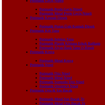
Pnömatik Geçiş Nipeli
Pnömatik Perde Geçiş Nipeli
Pnömatik Metal Perde Geçiş Nipeli
Pnömatik Kısmalı Dirsek
Pnömatik Piston Üstü Kısmalı Dirsek
Pnömatik Kör Tapa
Pnömatik Setskur Tapa
Pnömatik Plastik Körtapa Erkek Bağlantı
Pnömatik Alyan Başlı Tapa O-Ringli
Pnömatik Kruva
Pnömatik Metal Kruva
Pnömatik Nipel
Pnömatik Düz Nipel
Pnömatik Metal Nipel
Pnömatik Somunlu Düz Nipel
Pnömatik Düşürücü Nipel
Pnömatik Orta & Yan Bacak
Pnömatik Metal Yan Bacak Te
Pnömatik Metal Orta Bacak Te