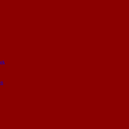
sek
li