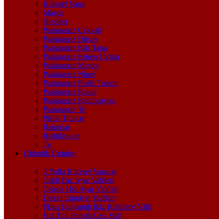
Küresel Vana
Maşon
Nipeller
Paslanmaz Çekvalf
Paslanmaz Dirsek
Paslanmaz Kör Tapa
Paslanmaz Küresel Vana
Paslanmaz Maşon
Paslanmaz Nipel
Paslanmaz Pislik Tutucu
Paslanmaz Rakor
Paslanmaz Redüksiyon
Paslanmaz Te
Pislik Tutucu
Rakorlar
Redüksiyon
Te
Hidrolik Ürünler
2 Yollu Küresel Vanalar
Çekli Hız Ayar Valfleri
Çeksiz Hız Ayar Valfleri
Direkt Emniyet Valfleri
Flanş Bağlantılı İkiz Kilitleme Valfi
Hat Tipi Popetli Çek Valf