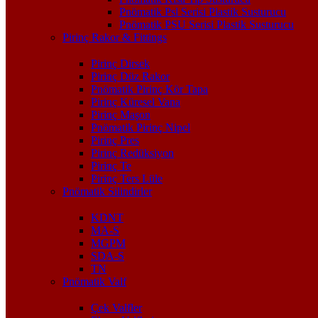
Pnömatik Psl Serisi Plastik Susturucu
Pnömatik PSU Serisi Plastik Susturucu
Pirinç Rakor & Fittings
Pirinç Dirsek
Pirinç Düz Rakor
Pnömatik Pirinç Kör Tapa
Pirinç Küresel Vana
Pirinç Maşon
Pnömatik Pirinç Nipel
Pirinç Pres
Pirinç Redüksiyon
Pirinç Te
Pirinç Ters Lüle
Pnömatik Silindirler
KDNT
MA-S
MGPM
SDA-S
TN
Pnömatik Valf
Çek Valfler