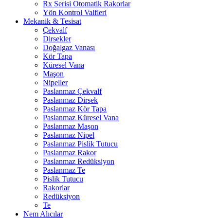
Rx Serisi Otomatik Rakorlar
Yön Kontrol Valfleri
Mekanik & Tesisat
Çekvalf
Dirsekler
Doğalgaz Vanası
Kör Tapa
Küresel Vana
Maşon
Nipeller
Paslanmaz Çekvalf
Paslanmaz Dirsek
Paslanmaz Kör Tapa
Paslanmaz Küresel Vana
Paslanmaz Maşon
Paslanmaz Nipel
Paslanmaz Pislik Tutucu
Paslanmaz Rakor
Paslanmaz Redüksiyon
Paslanmaz Te
Pislik Tutucu
Rakorlar
Redüksiyon
Te
Nem Alıcılar