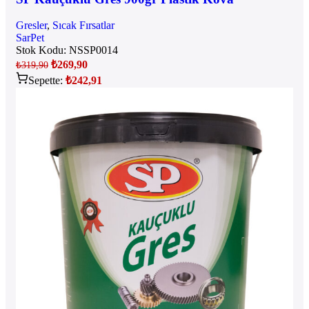
Gresler
,
Sıcak Fırsatlar
SarPet
Stok Kodu:
NSSP0014
₺
269,90
₺
319,90
Sepette:
₺
242,91