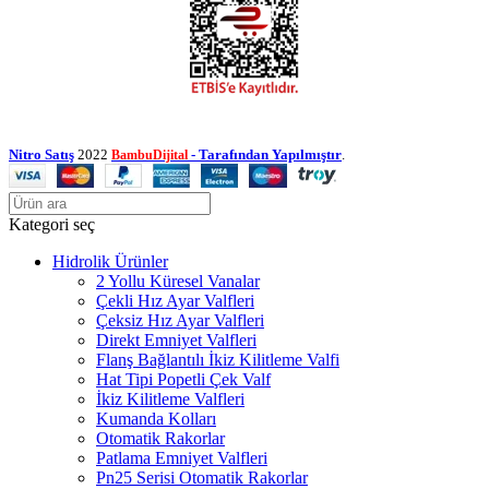
Nitro Satış
2022
- Tarafından Yapılmıştır
.
BambuDijital
Kategori seç
Hidrolik Ürünler
2 Yollu Küresel Vanalar
Çekli Hız Ayar Valfleri
Çeksiz Hız Ayar Valfleri
Direkt Emniyet Valfleri
Flanş Bağlantılı İkiz Kilitleme Valfi
Hat Tipi Popetli Çek Valf
İkiz Kilitleme Valfleri
Kumanda Kolları
Otomatik Rakorlar
Patlama Emniyet Valfleri
Pn25 Serisi Otomatik Rakorlar