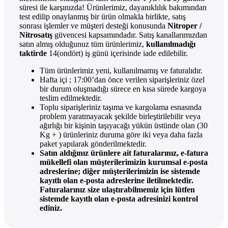
süresi ile karşınızda! Ürünlerimiz, dayanıklılık bakımından
test edilip onaylanmış bir ürün olmakla birlikte, satış
sonrası işlemler ve müşteri desteği konusunda
Nitroper /
Nitrosatış
güvencesi kapsamındadır. Satış kanallarımızdan
satın almış olduğunuz tüm ürünlerimiz,
kullanılmadığı
taktirde
14(ondört) iş günü içerisinde iade edilebilir.
Tüm ürünlerimiz yeni, kullanılmamış ve faturalıdır.
Hafta içi ; 17:00’dan önce verilen siparişleriniz özel
bir durum oluşmadığı sürece en kısa sürede kargoya
teslim edilmektedir.
Toplu siparişleriniz taşıma ve kargolama esnasında
problem yaratmayacak şekilde birleştirilebilir veya
ağırlığı bir kişinin taşıyacağı yükün üstünde olan (30
Kg + ) ürünleriniz duruma göre iki veya daha fazla
paket yapılarak gönderilmektedir.
Satın aldığınız ürünlere ait faturalarınız, e-fatura
mükellefi olan müşterilerimizin kurumsal e-posta
adreslerine; diğer müşterilerimizin ise sistemde
kayıtlı olan e-posta adreslerine iletilmektedir.
Faturalarınız size ulaştırabilmemiz için lütfen
sistemde kayıtlı olan e-posta adresinizi kontrol
ediniz.