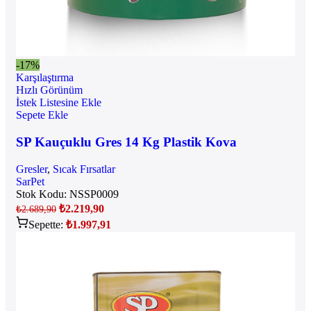
-17%
Karşılaştırma
Hızlı Görünüm
İstek Listesine Ekle
Sepete Ekle
SP Kauçuklu Gres 14 Kg Plastik Kova
Gresler
,
Sıcak Fırsatlar
SarPet
Stok Kodu:
NSSP0009
₺
2.219,90
₺
2.689,90
Sepette:
₺
1.997,91