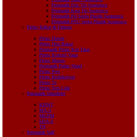
Pnömatik Düz Tip Susturucu
Pnömatik Kısa Tip Susturucu
Pnömatik Psl Serisi Plastik Susturucu
Pnömatik PSU Serisi Plastik Susturucu
Pirinç Rakor & Fittings
Pirinç Dirsek
Pirinç Düz Rakor
Pnömatik Pirinç Kör Tapa
Pirinç Küresel Vana
Pirinç Maşon
Pnömatik Pirinç Nipel
Pirinç Pres
Pirinç Redüksiyon
Pirinç Te
Pirinç Ters Lüle
Pnömatik Silindirler
KDNT
MA-S
MGPM
SDA-S
TN
Pnömatik Valf