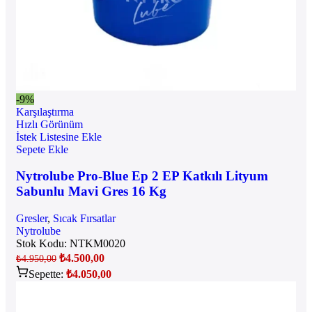
-9%
Karşılaştırma
Hızlı Görünüm
İstek Listesine Ekle
Sepete Ekle
Nytrolube Pro-Blue Ep 2 EP Katkılı Lityum
Sabunlu Mavi Gres 16 Kg
Gresler
,
Sıcak Fırsatlar
Nytrolube
Stok Kodu:
NTKM0020
₺
4.500,00
₺
4.950,00
Sepette:
₺
4.050,00