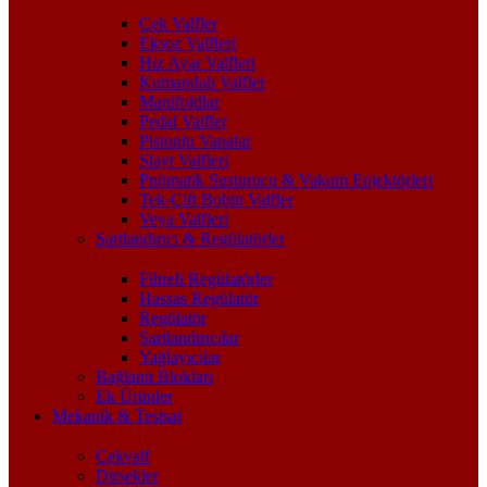
Çek Valfler
Eksoz Valfleri
Hız Ayar Valfleri
Kumandalı Valfler
Manifoldlar
Pedal Valfler
Pistonlu Vanalar
Slayt Valfleri
Pnömatik Susturucu & Vakum Enjektörleri
Tek-Çift Bobin Valfler
Veya Valfleri
Şartlandırıcı & Regülatörler
Filtreli Regülatörler
Hassas Regülatör
Regülatör
Şartlandırıcılar
Yağlayıcılar
Bağlantı Blokları
Ek Ürünler
Mekanik & Tesisat
Çekvalf
Dirsekler