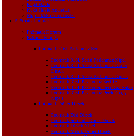
Kağıt Havlu
Kağıt Havlu Aparatları
Mop – Mikrofiber Bezler
Pnömatik Ürünler
Pnömatik Hortum
Rakor – Fittings
Pnömatik 316L Paslanmaz Seri
Pnömatik 316L Serisi Paslanmaz Nipel
Pnömatik 316L Serisi Paslanmaz Döner
Dirsek
Pnömatik 316L Serisi Paslanmaz Dirsek
Pnömatik 316L Paslanmaz Seri Te
Pnömatik 316L Paslanmaz Seri Düz Rakor
Pnömatik 316L Paslanmaz Perde Geçiş
Nipeli
Pnömatik Döner Dirsek
Pnömatik Dişi Dirsek
Pnömatik Somunlu Döner Dirsek
Pnömatik Dirsek Nipel
Pnömatik Metrik Döner Dirsek