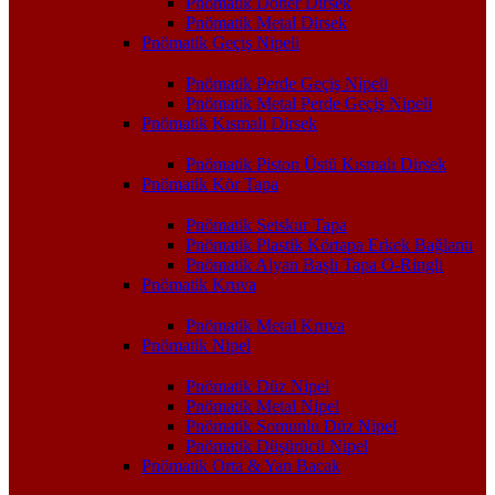
Pnömatik Döner Dirsek
Pnömatik Metal Dirsek
Pnömatik Geçiş Nipeli
Pnömatik Perde Geçiş Nipeli
Pnömatik Metal Perde Geçiş Nipeli
Pnömatik Kısmalı Dirsek
Pnömatik Piston Üstü Kısmalı Dirsek
Pnömatik Kör Tapa
Pnömatik Setskur Tapa
Pnömatik Plastik Körtapa Erkek Bağlantı
Pnömatik Alyan Başlı Tapa O-Ringli
Pnömatik Kruva
Pnömatik Metal Kruva
Pnömatik Nipel
Pnömatik Düz Nipel
Pnömatik Metal Nipel
Pnömatik Somunlu Düz Nipel
Pnömatik Düşürücü Nipel
Pnömatik Orta & Yan Bacak