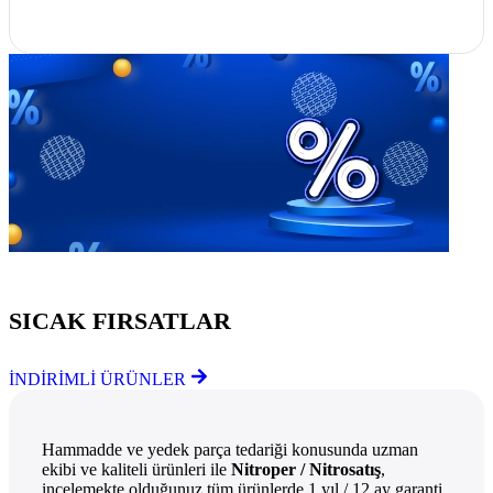
Göz Atmayı Unutmayın
SICAK FIRSATLAR
İNDİRİMLİ ÜRÜNLER
Hammadde ve yedek parça tedariği konusunda uzman
ekibi ve kaliteli ürünleri ile
Nitroper / Nitrosatış
,
incelemekte olduğunuz tüm ürünlerde 1 yıl / 12 ay garanti