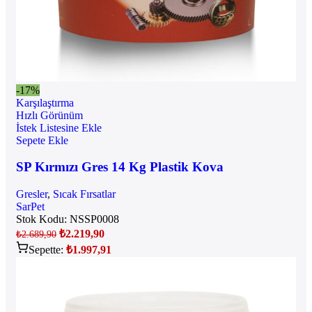
-17%
Karşılaştırma
Hızlı Görünüm
İstek Listesine Ekle
Sepete Ekle
SP Kırmızı Gres 14 Kg Plastik Kova
Gresler
,
Sıcak Fırsatlar
SarPet
Stok Kodu:
NSSP0008
₺
2.219,90
₺
2.689,90
Sepette:
₺
1.997,91