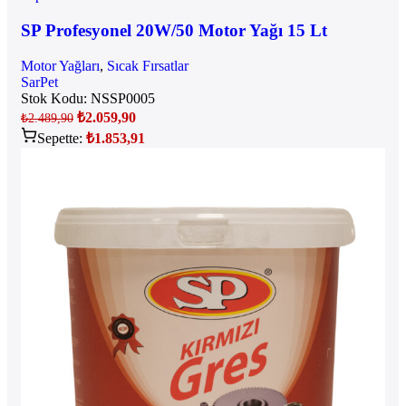
SP Profesyonel 20W/50 Motor Yağı 15 Lt
Motor Yağları
,
Sıcak Fırsatlar
SarPet
Stok Kodu:
NSSP0005
₺
2.059,90
₺
2.489,90
Sepette:
₺
1.853,91