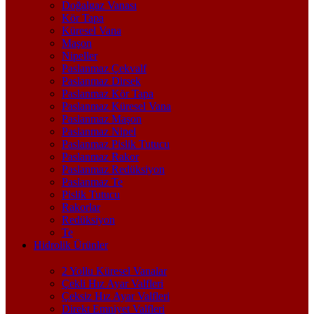
Doğalgaz Vanası
Kör Tapa
Küresel Vana
Maşon
Nipeller
Paslanmaz Çekvalf
Paslanmaz Dirsek
Paslanmaz Kör Tapa
Paslanmaz Küresel Vana
Paslanmaz Maşon
Paslanmaz Nipel
Paslanmaz Pislik Tutucu
Paslanmaz Rakor
Paslanmaz Redüksiyon
Paslanmaz Te
Pislik Tutucu
Rakorlar
Redüksiyon
Te
Hidrolik Ürünler
2 Yollu Küresel Vanalar
Çekli Hız Ayar Valfleri
Çeksiz Hız Ayar Valfleri
Direkt Emniyet Valfleri