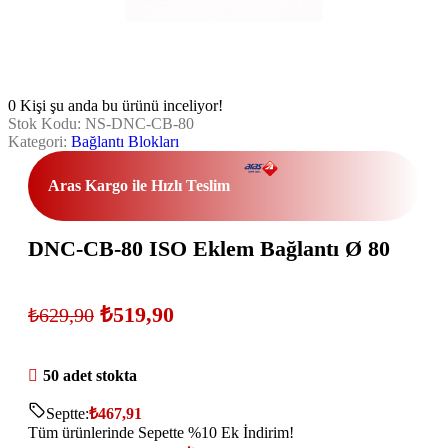
0
Kişi şu anda bu ürünü inceliyor!
Stok Kodu:
NS-DNC-CB-80
Kategori:
Bağlantı Blokları
Aras Kargo ile Hızlı Teslim
DNC-CB-80 ISO Eklem Bağlantı Ø 80
₺
519,90
₺
629,90
50 adet stokta
Septte:
₺
467,91
Tüm ürünlerinde Sepette %10 Ek İndirim!