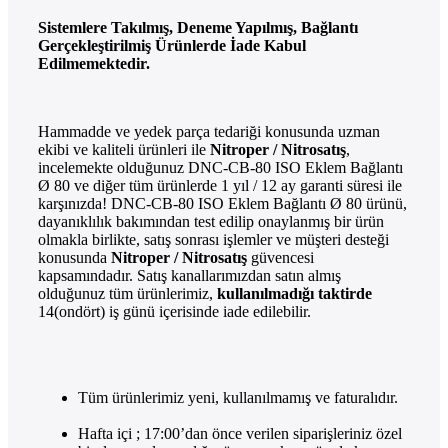
Sistemlere Takılmış, Deneme Yapılmış, Bağlantı
Gerçekleştirilmiş Ürünlerde İade Kabul
Edilmemektedir.
Hammadde ve yedek parça tedariği konusunda uzman
ekibi ve kaliteli ürünleri ile
Nitroper / Nitrosatış
,
incelemekte olduğunuz DNC-CB-80 ISO Eklem Bağlantı
Ø 80 ve diğer tüm ürünlerde 1 yıl / 12 ay garanti süresi ile
karşınızda! DNC-CB-80 ISO Eklem Bağlantı Ø 80 ürünü,
dayanıklılık bakımından test edilip onaylanmış bir ürün
olmakla birlikte, satış sonrası işlemler ve müşteri desteği
konusunda
Nitroper / Nitrosatış
güvencesi
kapsamındadır. Satış kanallarımızdan satın almış
olduğunuz tüm ürünlerimiz,
kullanılmadığı taktirde
14(ondört) iş günü içerisinde iade edilebilir.
Tüm ürünlerimiz yeni, kullanılmamış ve faturalıdır.
Hafta içi ; 17:00’dan önce verilen siparişleriniz özel