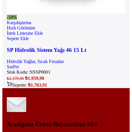
-18%
Karşılaştırma
Hızlı Görünüm
İstek Listesine Ekle
Sepete Ekle
SP Hidrolik Sistem Yağı 46 15 Lt
Hidrolik Yağlar
,
Sıcak Fırsatlar
SarPet
Stok Kodu:
NSSP0001
₺
1.959,90
₺
2.379,90
Sepette:
₺
1.763,91
Aradığınız Ürünü Bulamadınız Mı?