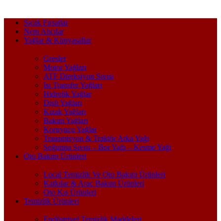
Sıcak Fırsatlar
Nem Alıcılar
Yağlar & Kimyasallar
Gresler
Motor Yağları
ATF Direksiyon Sıvısı
Isı Transfer Yağları
Hidrolik Yağlar
Dişli Yağları
Kızak Yağları
Bakım Yağları
Koruyucu Yağlar
Transmisyon & Traktör Arka Yağı
Soğutma Sıvısı – Bor Yağı – Kesme Yağı
Oto Bakım Ürünleri
Local Temizlik Ve Oto Bakım Ürünleri
Katkılar & Araç Bakım Ürünleri
Oto Kış Ürünleri
Temizlik Ürünleri
Endüstriyel Temizlik Maddeleri