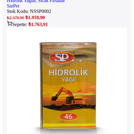
Hidrolik Yağlar
,
Sıcak Fırsatlar
SarPet
Stok Kodu:
NSSP0002
₺
1.959,90
₺
2.379,90
Sepette:
₺
1.763,91