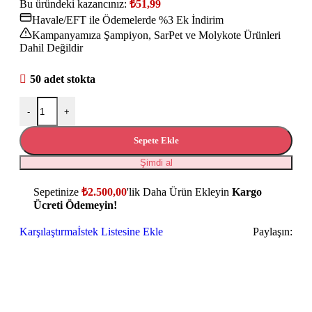
Bu üründeki kazancınız:
₺
51,99
Havale/EFT ile Ödemelerde %3 Ek İndirim
Kampanyamıza Şampiyon, SarPet ve Molykote Ürünleri
Dahil Değildir
50 adet stokta
-
+
Sepete Ekle
Şimdi al
Sepetinize
₺
2.500,00
'lik Daha Ürün Ekleyin
Kargo
Ücreti Ödemeyin!
Karşılaştırma
İstek Listesine Ekle
Paylaşın: