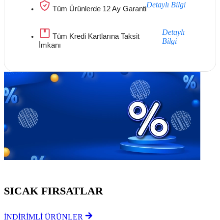
Detaylı Bilgi
Tüm Ürünlerde 12 Ay Garanti
Detaylı
Tüm Kredi Kartlarına Taksit
Bilgi
İmkanı
Göz Atmayı Unutmayın
SICAK FIRSATLAR
İNDİRİMLİ ÜRÜNLER