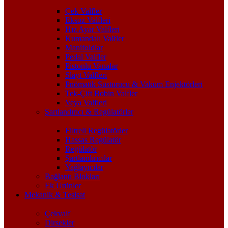
Çek Valfler
Eksoz Valfleri
Hız Ayar Valfleri
Kumandalı Valfler
Manifoldlar
Pedal Valfler
Pistonlu Vanalar
Slayt Valfleri
Pnömatik Susturucu & Vakum Enjektörleri
Tek-Çift Bobin Valfler
Veya Valfleri
Şartlandırıcı & Regülatörler
Filtreli Regülatörler
Hassas Regülatör
Regülatör
Şartlandırıcılar
Yağlayıcılar
Bağlantı Blokları
Ek Ürünler
Mekanik & Tesisat
Çekvalf
Dirsekler