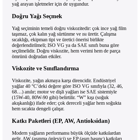
yağ arayan işletmeler için de uygundur.
Doğru Yağı Seçmek
Yağ seçiminin temeli doğru viskozitedir: çok ince yağ film
taşımaz, çok kalın yağ sürtünme ve ısı üretir. Çalışma
sıcaklığı, ekipman tipi ve üretici önerisi birlikte
değerlendirilmeli; ISO VG ya da SAE sınıfı buna göre
seçilmelidir. Doğru viskozite, hem verimi hem de parça
ömrünü doğrudan etkiler.
Viskozite ve Sınıflandırma
Viskozite, yağın akmaya karşı direncidir. Endüstriyel
yağlar 40 °C’deki değere göre ISO VG sınıfıyla (32, 46,
68…) anılır; motor ve dişli yağları ise SAE sistemiyle
(15W-40, 80W-90 gibi) belirtilir. “W” kışı (soğuk
akışkanlığı) ifade eder; çok dereceli yağlar hem soğukta
hem sıcakta dengeli çalışır.
Katkı Paketleri (EP, AW, Antioksidan)
Modern yağların performansı büyük ölçüde katkılardan
gelir. AW (aşınma önleyici) ve EP (aşırı basınç) katkıları