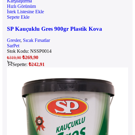
Karşılaştırma
Hızlı Görünüm
İstek Listesine Ekle
Sepete Ekle
SP Kauçuklu Gres 900gr Plastik Kova
Gresler
,
Sıcak Fırsatlar
SarPet
Stok Kodu:
NSSP0014
₺
269,90
₺
319,90
Sepette:
₺
242,91