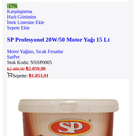
-17%
Karşılaştırma
Hızlı Görünüm
İstek Listesine Ekle
Sepete Ekle
SP Profesyonel 20W/50 Motor Yağı 15 Lt
Motor Yağları
,
Sıcak Fırsatlar
SarPet
Stok Kodu:
NSSP0005
₺
2.059,90
₺
2.489,90
Sepette:
₺
1.853,91