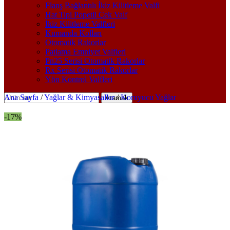
Flanş Bağlantılı İkiz Kilitleme Valfi
Hat Tipi Popetli Çek Valf
İkiz Kilitleme Valfleri
Kumanda Kolları
Otomatik Rakorlar
Patlama Emniyet Valfleri
Pn25 Serisi Otomatik Rakorlar
Rx Serisi Otomatik Rakorlar
Yön Kontrol Valfleri
Ana Sayfa
/
Yağlar & Kimyasallar
/
Koruyucu Yağlar
Aramak
-17%