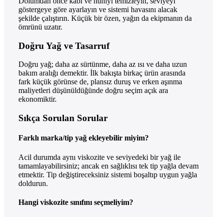
Dolumdan önce kabı ve huniyi temizleyin, seviyeyi
göstergeye göre ayarlayın ve sistemi havasını alacak
şekilde çalıştırın. Küçük bir özen, yağın da ekipmanın da
ömrünü uzatır.
Doğru Yağ ve Tasarruf
Doğru yağ; daha az sürtünme, daha az ısı ve daha uzun
bakım aralığı demektir. İlk bakışta birkaç ürün arasında
fark küçük görünse de, plansız duruş ve erken aşınma
maliyetleri düşünüldüğünde doğru seçim açık ara
ekonomiktir.
Sıkça Sorulan Sorular
Farklı marka/tip yağ ekleyebilir miyim?
Acil durumda aynı viskozite ve seviyedeki bir yağ ile
tamamlayabilirsiniz; ancak en sağlıklısı tek tip yağla devam
etmektir. Tip değiştireceksiniz sistemi boşaltıp uygun yağla
doldurun.
Hangi viskozite sınıfını seçmeliyim?