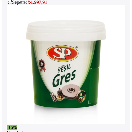
Sepette:
₺
1.997,91
-16%