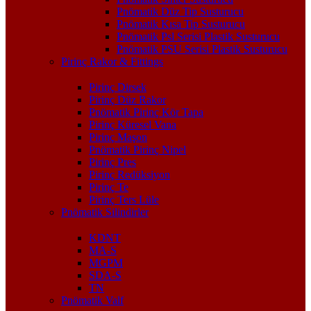
Pnömatik Düz Tip Susturucu
Pnömatik Kısa Tip Susturucu
Pnömatik Psl Serisi Plastik Susturucu
Pnömatik PSU Serisi Plastik Susturucu
Pirinç Rakor & Fittings
Pirinç Dirsek
Pirinç Düz Rakor
Pnömatik Pirinç Kör Tapa
Pirinç Küresel Vana
Pirinç Maşon
Pnömatik Pirinç Nipel
Pirinç Pres
Pirinç Redüksiyon
Pirinç Te
Pirinç Ters Lüle
Pnömatik Silindirler
KDNT
MA-S
MGPM
SDA-S
TN
Pnömatik Valf