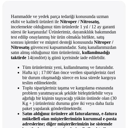
Hammadde ve yedek parça tedariği konusunda uzman
ekibi ve kaliteli ürünleri ile
Nitroper / Nitrosatış
,
incelemekte olduğunuz tüm ürünlerde 1 yıl / 12 ay garanti
süresi ile karşınızda! Ürünlerimiz, dayanıklılık bakımından
test edilip onaylanmış bir ürün olmakla birlikte, satış
sonrası işlemler ve müşteri desteği konusunda
Nitroper /
Nitrosatış
güvencesi kapsamındadır. Satış kanallarımızdan
satın almış olduğunuz tüm ürünlerimiz,
kullanılmadığı
taktirde
14(ondört) iş günü içerisinde iade edilebilir.
Tüm ürünlerimiz yeni, kullanılmamış ve faturalıdır.
Hafta içi ; 17:00’dan önce verilen siparişleriniz özel
bir durum oluşmadığı sürece en kısa sürede kargoya
teslim edilmektedir.
Toplu siparişleriniz taşıma ve kargolama esnasında
problem yaratmayacak şekilde birleştirilebilir veya
ağırlığı bir kişinin taşıyacağı yükün üstünde olan (30
Kg + ) ürünleriniz duruma göre iki veya daha fazla
paket yapılarak gönderilmektedir.
Satın aldığınız ürünlere ait faturalarınız, e-fatura
mükellefi olan müşterilerimizin kurumsal e-posta
adreslerine; diğer müşterilerimizin ise sistemde