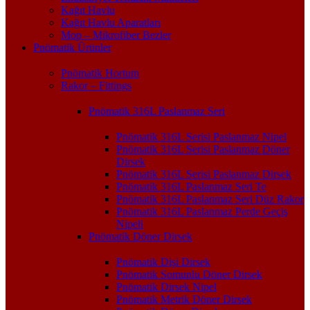
Kağıt Havlu
Kağıt Havlu Aparatları
Mop – Mikrofiber Bezler
Pnömatik Ürünler
Pnömatik Hortum
Rakor – Fittings
Pnömatik 316L Paslanmaz Seri
Pnömatik 316L Serisi Paslanmaz Nipel
Pnömatik 316L Serisi Paslanmaz Döner
Dirsek
Pnömatik 316L Serisi Paslanmaz Dirsek
Pnömatik 316L Paslanmaz Seri Te
Pnömatik 316L Paslanmaz Seri Düz Rakor
Pnömatik 316L Paslanmaz Perde Geçiş
Nipeli
Pnömatik Döner Dirsek
Pnömatik Dişi Dirsek
Pnömatik Somunlu Döner Dirsek
Pnömatik Dirsek Nipel
Pnömatik Metrik Döner Dirsek