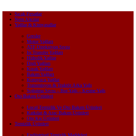
Sıcak Fırsatlar
Nem Alıcılar
Yağlar & Kimyasallar
Gresler
Motor Yağları
ATF Direksiyon Sıvısı
Isı Transfer Yağları
Hidrolik Yağlar
Dişli Yağları
Kızak Yağları
Bakım Yağları
Koruyucu Yağlar
Transmisyon & Traktör Arka Yağı
Soğutma Sıvısı – Bor Yağı – Kesme Yağı
Oto Bakım Ürünleri
Local Temizlik Ve Oto Bakım Ürünleri
Katkılar & Araç Bakım Ürünleri
Oto Kış Ürünleri
Temizlik Ürünleri
Endüstriyel Temizlik Maddeleri