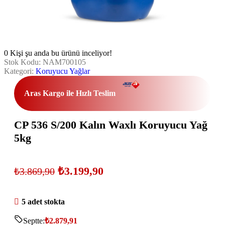
0
Kişi şu anda bu ürünü inceliyor!
Stok Kodu:
NAM700105
Kategori:
Koruyucu Yağlar
Aras Kargo ile Hızlı Teslim
CP 536 S/200 Kalın Waxlı Koruyucu Yağ
5kg
₺
3.199,90
₺
3.869,90
5 adet stokta
Septte:
₺
2.879,91