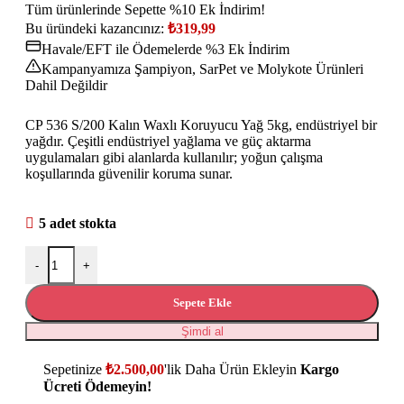
Tüm ürünlerinde Sepette %10 Ek İndirim!
Bu üründeki kazancınız:
₺
319,99
Havale/EFT ile Ödemelerde %3 Ek İndirim
Kampanyamıza Şampiyon, SarPet ve Molykote Ürünleri
Dahil Değildir
CP 536 S/200 Kalın Waxlı Koruyucu Yağ 5kg, endüstriyel bir
yağdır. Çeşitli endüstriyel yağlama ve güç aktarma
uygulamaları gibi alanlarda kullanılır; yoğun çalışma
koşullarında güvenilir koruma sunar.
5 adet stokta
-
+
Sepete Ekle
Şimdi al
Sepetinize
₺
2.500,00
'lik Daha Ürün Ekleyin
Kargo
Ücreti Ödemeyin!