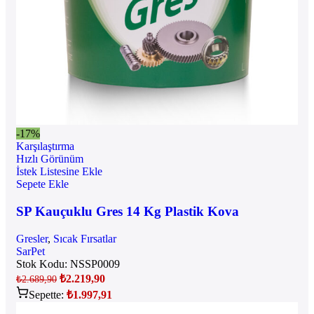
-17%
Karşılaştırma
Hızlı Görünüm
İstek Listesine Ekle
Sepete Ekle
SP Kauçuklu Gres 14 Kg Plastik Kova
Gresler
,
Sıcak Fırsatlar
SarPet
Stok Kodu:
NSSP0009
₺
2.219,90
₺
2.689,90
Sepette:
₺
1.997,91