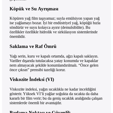
Köpük ve Su Ayrışması
Köpüren yağ film taşıyamaz; suyla emülsiyon yapan yağ
ise yağlamayı bozar. İyi bir endüstriyel yağ, köpüğü hızla
söndürür ve suyu kolayca ayırır (demulsibilite). Bu
özellikler özellikle hidrolik ve sirkülasyon sistemlerinde
önemlidir.
Saklama ve Raf Ömrü
Yağı serin, kuru ve kapalı ortamda, ağzı kapalı saklayın.
Variller dışarıda tutulacaksa yatay konumda ve kapaklar
nem almayacak şekilde konumlandırılmalı. “Önce gelen
önce çıksın” prensibi tazeliği korur.
Viskozite İndeksi (VI)
Viskozite indeksi, yağın sıcaklıkla ne kadar inceldiğini
gösterir. Yüksek VI’li yağlar soğukta da sıcakta da daha
kararlı bir film verir; bu da geniş sıcaklık aralığında çalışan
sistemlerde önemli bir avantajdır.
Parlama Noktası ve Güvenlik