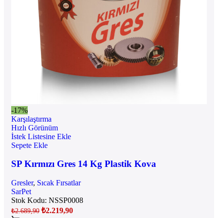
-17%
Karşılaştırma
Hızlı Görünüm
İstek Listesine Ekle
Sepete Ekle
SP Kırmızı Gres 14 Kg Plastik Kova
Gresler
,
Sıcak Fırsatlar
SarPet
Stok Kodu:
NSSP0008
₺
2.219,90
₺
2.689,90