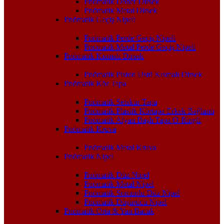
Pnömatik Döner Dirsek
Pnömatik Metal Dirsek
Pnömatik Geçiş Nipeli
Pnömatik Perde Geçiş Nipeli
Pnömatik Metal Perde Geçiş Nipeli
Pnömatik Kısmalı Dirsek
Pnömatik Piston Üstü Kısmalı Dirsek
Pnömatik Kör Tapa
Pnömatik Setskur Tapa
Pnömatik Plastik Körtapa Erkek Bağlantı
Pnömatik Alyan Başlı Tapa O-Ringli
Pnömatik Kruva
Pnömatik Metal Kruva
Pnömatik Nipel
Pnömatik Düz Nipel
Pnömatik Metal Nipel
Pnömatik Somunlu Düz Nipel
Pnömatik Düşürücü Nipel
Pnömatik Orta & Yan Bacak