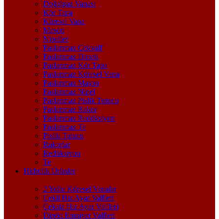
Doğalgaz Vanası
Kör Tapa
Küresel Vana
Maşon
Nipeller
Paslanmaz Çekvalf
Paslanmaz Dirsek
Paslanmaz Kör Tapa
Paslanmaz Küresel Vana
Paslanmaz Maşon
Paslanmaz Nipel
Paslanmaz Pislik Tutucu
Paslanmaz Rakor
Paslanmaz Redüksiyon
Paslanmaz Te
Pislik Tutucu
Rakorlar
Redüksiyon
Te
Hidrolik Ürünler
2 Yollu Küresel Vanalar
Çekli Hız Ayar Valfleri
Çeksiz Hız Ayar Valfleri
Direkt Emniyet Valfleri