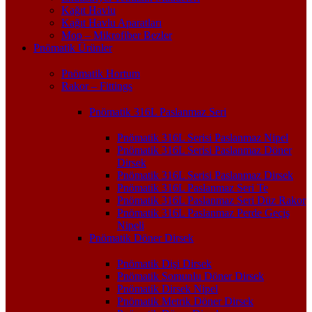
Kağıt Havlu
Kağıt Havlu Aparatları
Mop – Mikrofiber Bezler
Pnömatik Ürünler
Pnömatik Hortum
Rakor – Fittings
Pnömatik 316L Paslanmaz Seri
Pnömatik 316L Serisi Paslanmaz Nipel
Pnömatik 316L Serisi Paslanmaz Döner
Dirsek
Pnömatik 316L Serisi Paslanmaz Dirsek
Pnömatik 316L Paslanmaz Seri Te
Pnömatik 316L Paslanmaz Seri Düz Rakor
Pnömatik 316L Paslanmaz Perde Geçiş
Nipeli
Pnömatik Döner Dirsek
Pnömatik Dişi Dirsek
Pnömatik Somunlu Döner Dirsek
Pnömatik Dirsek Nipel
Pnömatik Metrik Döner Dirsek