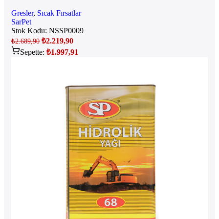
Gresler
,
Sıcak Fırsatlar
SarPet
Stok Kodu:
NSSP0009
₺
2.219,90
₺
2.689,90
Sepette:
₺
1.997,91