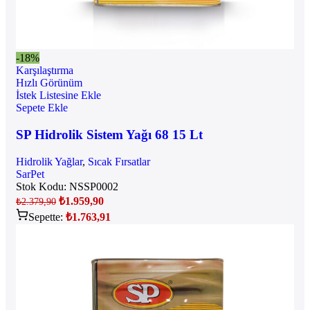
-18%
Karşılaştırma
Hızlı Görünüm
İstek Listesine Ekle
Sepete Ekle
SP Hidrolik Sistem Yağı 68 15 Lt
Hidrolik Yağlar
,
Sıcak Fırsatlar
SarPet
Stok Kodu:
NSSP0002
₺
1.959,90
₺
2.379,90
Sepette:
₺
1.763,91