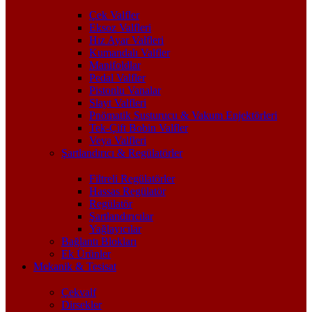
Çek Valfler
Eksoz Valfleri
Hız Ayar Valfleri
Kumandalı Valfler
Manifoldlar
Pedal Valfler
Pistonlu Vanalar
Slayt Valfleri
Pnömatik Susturucu & Vakum Enjektörleri
Tek-Çift Bobin Valfler
Veya Valfleri
Şartlandırıcı & Regülatörler
Filtreli Regülatörler
Hassas Regülatör
Regülatör
Şartlandırıcılar
Yağlayıcılar
Bağlantı Blokları
Ek Ürünler
Mekanik & Tesisat
Çekvalf
Dirsekler