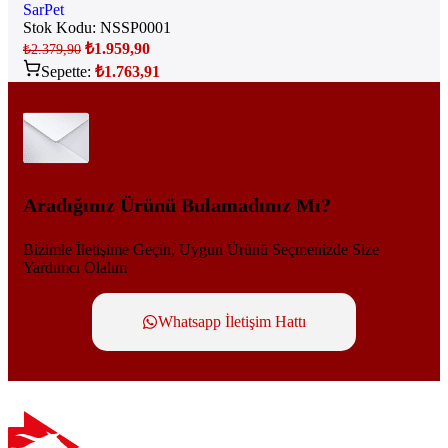
SarPet
Stok Kodu:
NSSP0001
₺
1.959,90
₺
2.379,90
Sepette:
₺
1.763,91
Aradığınız Ürünü Bulamadınız Mı?
Bizimle İletişime Geçin, Uygun Ürünü Seçmenizde Size
Yardımcı Olalım
Whatsapp İletişim Hattı