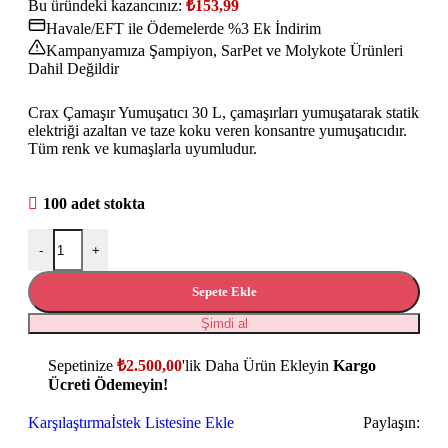
Bu üründeki kazancınız:
₺
153,99
Havale/EFT ile Ödemelerde %3 Ek İndirim
Kampanyamıza Şampiyon, SarPet ve Molykote Ürünleri
Dahil Değildir
Crax Çamaşır Yumuşatıcı 30 L, çamaşırları yumuşatarak statik
elektriği azaltan ve taze koku veren konsantre yumuşatıcıdır.
Tüm renk ve kumaşlarla uyumludur.
100 adet stokta
-
+
Sepete Ekle
Şimdi al
Sepetinize
₺
2.500,00
'lik Daha Ürün Ekleyin
Kargo
Ücreti Ödemeyin!
Karşılaştırma
İstek Listesine Ekle
Paylaşın: