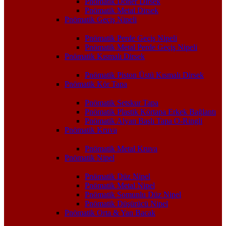
Pnömatik Döner Dirsek
Pnömatik Metal Dirsek
Pnömatik Geçiş Nipeli
Pnömatik Perde Geçiş Nipeli
Pnömatik Metal Perde Geçiş Nipeli
Pnömatik Kısmalı Dirsek
Pnömatik Piston Üstü Kısmalı Dirsek
Pnömatik Kör Tapa
Pnömatik Setskur Tapa
Pnömatik Plastik Körtapa Erkek Bağlantı
Pnömatik Alyan Başlı Tapa O-Ringli
Pnömatik Kruva
Pnömatik Metal Kruva
Pnömatik Nipel
Pnömatik Düz Nipel
Pnömatik Metal Nipel
Pnömatik Somunlu Düz Nipel
Pnömatik Düşürücü Nipel
Pnömatik Orta & Yan Bacak