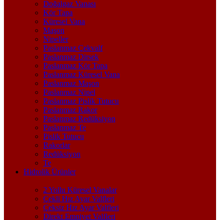
Doğalgaz Vanası
Kör Tapa
Küresel Vana
Maşon
Nipeller
Paslanmaz Çekvalf
Paslanmaz Dirsek
Paslanmaz Kör Tapa
Paslanmaz Küresel Vana
Paslanmaz Maşon
Paslanmaz Nipel
Paslanmaz Pislik Tutucu
Paslanmaz Rakor
Paslanmaz Redüksiyon
Paslanmaz Te
Pislik Tutucu
Rakorlar
Redüksiyon
Te
Hidrolik Ürünler
2 Yollu Küresel Vanalar
Çekli Hız Ayar Valfleri
Çeksiz Hız Ayar Valfleri
Direkt Emniyet Valfleri