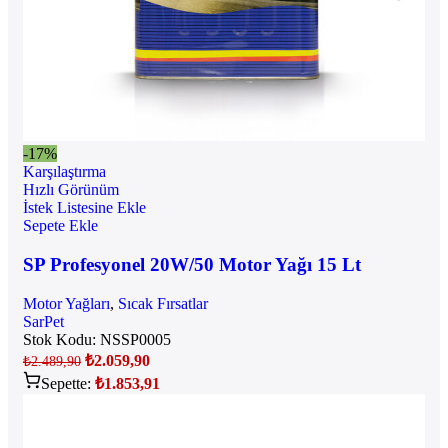
-17%
Karşılaştırma
Hızlı Görünüm
İstek Listesine Ekle
Sepete Ekle
SP Profesyonel 20W/50 Motor Yağı 15 Lt
Motor Yağları
,
Sıcak Fırsatlar
SarPet
Stok Kodu:
NSSP0005
₺
2.059,90
₺
2.489,90
Sepette:
₺
1.853,91