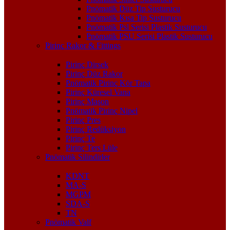
Pnömatik Düz Tip Susturucu
Pnömatik Kısa Tip Susturucu
Pnömatik Psl Serisi Plastik Susturucu
Pnömatik PSU Serisi Plastik Susturucu
Pirinç Rakor & Fittings
Pirinç Dirsek
Pirinç Düz Rakor
Pnömatik Pirinç Kör Tapa
Pirinç Küresel Vana
Pirinç Maşon
Pnömatik Pirinç Nipel
Pirinç Pres
Pirinç Redüksiyon
Pirinç Te
Pirinç Ters Lüle
Pnömatik Silindirler
KDNT
MA-S
MGPM
SDA-S
TN
Pnömatik Valf