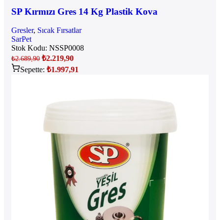
SP Kırmızı Gres 14 Kg Plastik Kova
Gresler
,
Sıcak Fırsatlar
SarPet
Stok Kodu:
NSSP0008
₺
2.219,90
₺
2.689,90
Sepette:
₺
1.997,91