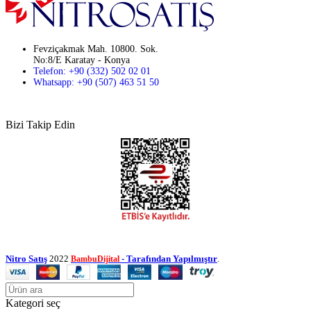
Fevziçakmak Mah. 10800. Sok.
No:8/E Karatay - Konya
Telefon: +90 (332) 502 02 01
Whatsapp: +90 (507) 463 51 50
Bizi Takip Edin
Nitro Satış
2022
- Tarafından Yapılmıştır
.
BambuDijital
Kategori seç