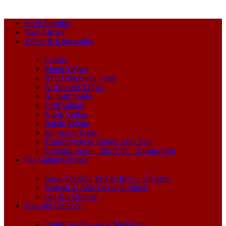
Sıcak Fırsatlar
Nem Alıcılar
Yağlar & Kimyasallar
Gresler
Motor Yağları
ATF Direksiyon Sıvısı
Isı Transfer Yağları
Hidrolik Yağlar
Dişli Yağları
Kızak Yağları
Bakım Yağları
Koruyucu Yağlar
Transmisyon & Traktör Arka Yağı
Soğutma Sıvısı – Bor Yağı – Kesme Yağı
Oto Bakım Ürünleri
Local Temizlik Ve Oto Bakım Ürünleri
Katkılar & Araç Bakım Ürünleri
Oto Kış Ürünleri
Temizlik Ürünleri
Endüstriyel Temizlik Maddeleri