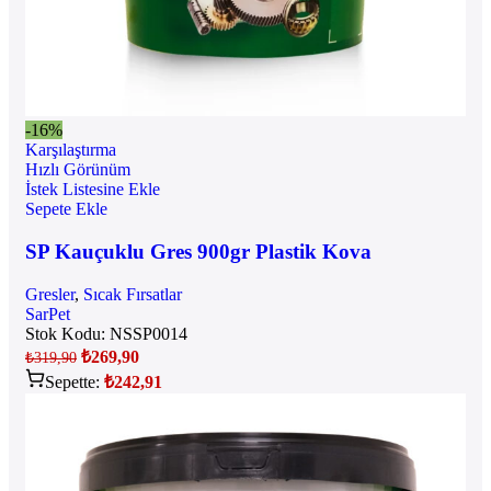
-16%
Karşılaştırma
Hızlı Görünüm
İstek Listesine Ekle
Sepete Ekle
SP Kauçuklu Gres 900gr Plastik Kova
Gresler
,
Sıcak Fırsatlar
SarPet
Stok Kodu:
NSSP0014
₺
269,90
₺
319,90
Sepette:
₺
242,91