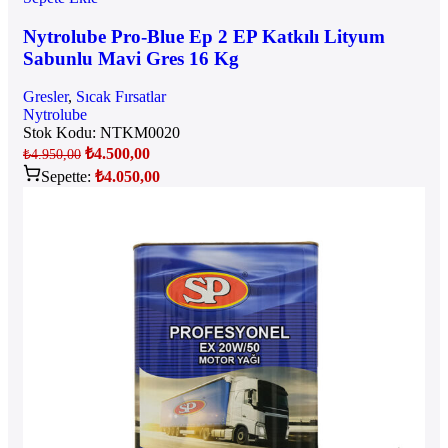
Nytrolube Pro-Blue Ep 2 EP Katkılı Lityum
Sabunlu Mavi Gres 16 Kg
Gresler
,
Sıcak Fırsatlar
Nytrolube
Stok Kodu:
NTKM0020
₺
4.500,00
₺
4.950,00
Sepette:
₺
4.050,00