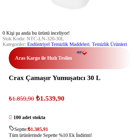
0
Kişi şu anda bu ürünü inceliyor!
Stok Kodu:
NTC-LN-320-30L
Kategoriler:
Endüstriyel Temizlik Maddeleri
,
Temizlik Ürünleri
Aras Kargo ile Hızlı Teslim
Crax Çamaşır Yumuşatıcı 30 L
₺
1.539,90
₺
1.859,90
100 adet stokta
Septte:
₺
1.385,91
Tüm ürünlerinde Sepette %10 Ek İndirim!