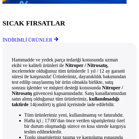
Göz Atmayı Unutmayın
SICAK FIRSATLAR
İNDİRİMLİ ÜRÜNLER
Hammadde ve yedek parça tedariği konusunda uzman
ekibi ve kaliteli ürünleri ile
Nitroper / Nitrosatış
,
incelemekte olduğunuz tüm ürünlerde 1 yıl / 12 ay garanti
süresi ile karşınızda! Ürünlerimiz, dayanıklılık bakımından
test edilip onaylanmış bir ürün olmakla birlikte, satış
sonrası işlemler ve müşteri desteği konusunda
Nitroper /
Nitrosatış
güvencesi kapsamındadır. Satış kanallarımızdan
satın almış olduğunuz tüm ürünlerimiz,
kullanılmadığı
taktirde
14(ondört) iş günü içerisinde iade edilebilir.
Tüm ürünlerimiz yeni, kullanılmamış ve faturalıdır.
Hafta içi ; 17:00’dan önce verilen siparişleriniz özel
bir durum oluşmadığı sürece en kısa sürede kargoya
teslim edilmektedir.
Toplu siparişleriniz taşıma ve kargolama esnasında