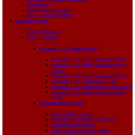
Kağıt Havlu
Kağıt Havlu Aparatları
Mop – Mikrofiber Bezler
Pnömatik Ürünler
Pnömatik Hortum
Rakor – Fittings
Pnömatik 316L Paslanmaz Seri
Pnömatik 316L Serisi Paslanmaz Nipel
Pnömatik 316L Serisi Paslanmaz Döner
Dirsek
Pnömatik 316L Serisi Paslanmaz Dirsek
Pnömatik 316L Paslanmaz Seri Te
Pnömatik 316L Paslanmaz Seri Düz Rakor
Pnömatik 316L Paslanmaz Perde Geçiş
Nipeli
Pnömatik Döner Dirsek
Pnömatik Dişi Dirsek
Pnömatik Somunlu Döner Dirsek
Pnömatik Dirsek Nipel
Pnömatik Metrik Döner Dirsek