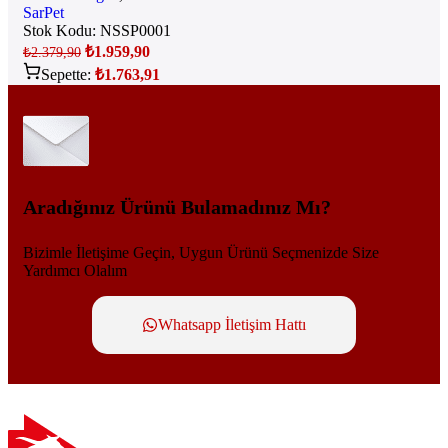
SarPet
Stok Kodu:
NSSP0001
₺
1.959,90
₺
2.379,90
Sepette:
₺
1.763,91
Aradığınız Ürünü Bulamadınız Mı?
Bizimle İletişime Geçin, Uygun Ürünü Seçmenizde Size
Yardımcı Olalım
Whatsapp İletişim Hattı