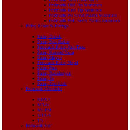
Pnömatik Düz Tip Susturucu
Pnömatik Kısa Tip Susturucu
Pnömatik Psl Serisi Plastik Susturucu
Pnömatik PSU Serisi Plastik Susturucu
Pirinç Rakor & Fittings
Pirinç Dirsek
Pirinç Düz Rakor
Pnömatik Pirinç Kör Tapa
Pirinç Küresel Vana
Pirinç Maşon
Pnömatik Pirinç Nipel
Pirinç Pres
Pirinç Redüksiyon
Pirinç Te
Pirinç Ters Lüle
Pnömatik Silindirler
KDNT
MA-S
MGPM
SDA-S
TN
Pnömatik Valf