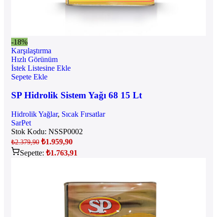
-18%
Karşılaştırma
Hızlı Görünüm
İstek Listesine Ekle
Sepete Ekle
SP Hidrolik Sistem Yağı 68 15 Lt
Hidrolik Yağlar
,
Sıcak Fırsatlar
SarPet
Stok Kodu:
NSSP0002
₺
1.959,90
₺
2.379,90
Sepette:
₺
1.763,91