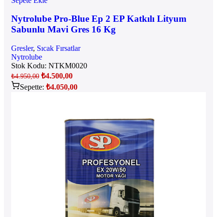
Sepete Ekle
Nytrolube Pro-Blue Ep 2 EP Katkılı Lityum
Sabunlu Mavi Gres 16 Kg
Gresler
,
Sıcak Fırsatlar
Nytrolube
Stok Kodu:
NTKM0020
₺
4.500,00
₺
4.950,00
Sepette:
₺
4.050,00