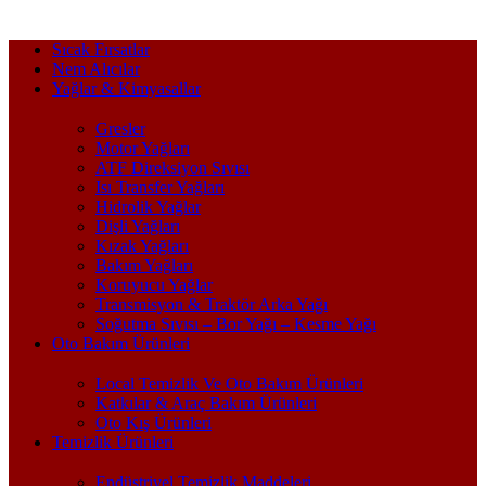
Sıcak Fırsatlar
Nem Alıcılar
Yağlar & Kimyasallar
Gresler
Motor Yağları
ATF Direksiyon Sıvısı
Isı Transfer Yağları
Hidrolik Yağlar
Dişli Yağları
Kızak Yağları
Bakım Yağları
Koruyucu Yağlar
Transmisyon & Traktör Arka Yağı
Soğutma Sıvısı – Bor Yağı – Kesme Yağı
Oto Bakım Ürünleri
Local Temizlik Ve Oto Bakım Ürünleri
Katkılar & Araç Bakım Ürünleri
Oto Kış Ürünleri
Temizlik Ürünleri
Endüstriyel Temizlik Maddeleri