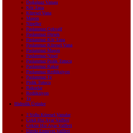
Doğalgaz Vanası
Kör Tapa
Küresel Vana
Maşon
Nipeller
Paslanmaz Çekvalf
Paslanmaz Dirsek
Paslanmaz Kör Tapa
Paslanmaz Küresel Vana
Paslanmaz Maşon
Paslanmaz Nipel
Paslanmaz Pislik Tutucu
Paslanmaz Rakor
Paslanmaz Redüksiyon
Paslanmaz Te
Pislik Tutucu
Rakorlar
Redüksiyon
Te
Hidrolik Ürünler
2 Yollu Küresel Vanalar
Çekli Hız Ayar Valfleri
Çeksiz Hız Ayar Valfleri
Direkt Emniyet Valfleri