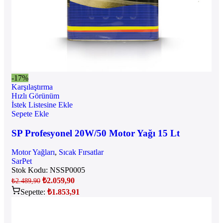
-17%
Karşılaştırma
Hızlı Görünüm
İstek Listesine Ekle
Sepete Ekle
SP Profesyonel 20W/50 Motor Yağı 15 Lt
Motor Yağları
,
Sıcak Fırsatlar
SarPet
Stok Kodu:
NSSP0005
₺
2.059,90
₺
2.489,90
Sepette:
₺
1.853,91