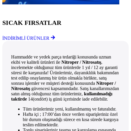
Göz Atmayı Unutmayın
SICAK FIRSATLAR
İNDİRİMLİ ÜRÜNLER
Hammadde ve yedek parça tedariği konusunda uzman
ekibi ve kaliteli ürünleri ile
Nitroper / Nitrosatış
,
incelemekte olduğunuz tüm ürünlerde 1 yıl / 12 ay garanti
süresi ile karşınızda! Ürünlerimiz, dayanıklılık bakımından
test edilip onaylanmış bir ürün olmakla birlikte, satış
sonrası işlemler ve müşteri desteği konusunda
Nitroper /
Nitrosatış
güvencesi kapsamındadır. Satış kanallarımızdan
satın almış olduğunuz tüm ürünlerimiz,
kullanılmadığı
taktirde
14(ondört) iş günü içerisinde iade edilebilir.
Tüm ürünlerimiz yeni, kullanılmamış ve faturalıdır.
Hafta içi ; 17:00’dan önce verilen siparişleriniz özel
bir durum oluşmadığı sürece en kısa sürede kargoya
teslim edilmektedir.
Toplu siparişleriniz taşıma ve kargolama esnasında