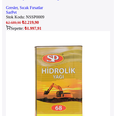
Gresler
,
Sıcak Fırsatlar
SarPet
Stok Kodu:
NSSP0009
₺
2.219,90
₺
2.689,90
Sepette:
₺
1.997,91