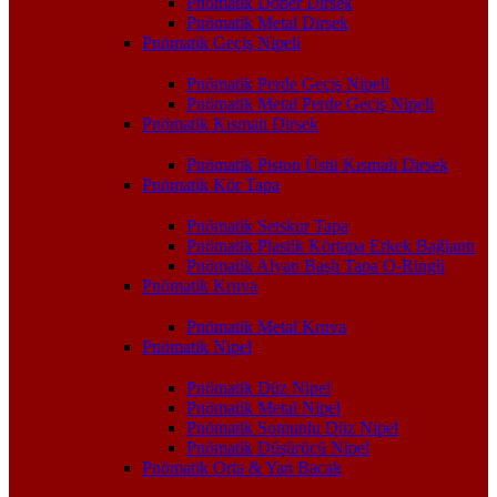
Pnömatik Döner Dirsek
Pnömatik Metal Dirsek
Pnömatik Geçiş Nipeli
Pnömatik Perde Geçiş Nipeli
Pnömatik Metal Perde Geçiş Nipeli
Pnömatik Kısmalı Dirsek
Pnömatik Piston Üstü Kısmalı Dirsek
Pnömatik Kör Tapa
Pnömatik Setskur Tapa
Pnömatik Plastik Körtapa Erkek Bağlantı
Pnömatik Alyan Başlı Tapa O-Ringli
Pnömatik Kruva
Pnömatik Metal Kruva
Pnömatik Nipel
Pnömatik Düz Nipel
Pnömatik Metal Nipel
Pnömatik Somunlu Düz Nipel
Pnömatik Düşürücü Nipel
Pnömatik Orta & Yan Bacak