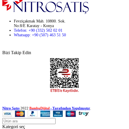
Fevziçakmak Mah. 10800. Sok.
No:8/E Karatay - Konya
Telefon: +90 (332) 502 02 01
Whatsapp: +90 (507) 463 51 50
Bizi Takip Edin
Nitro Satış
2022
- Tarafından Yapılmıştır
.
BambuDijital
Kategori seç