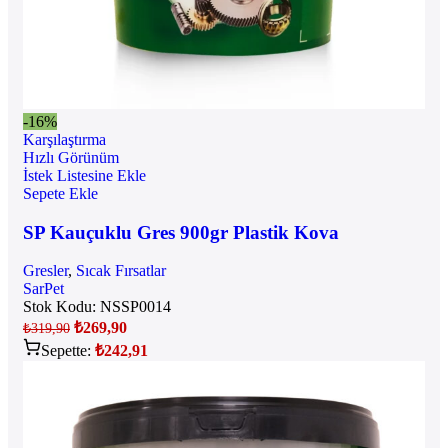
-16%
Karşılaştırma
Hızlı Görünüm
İstek Listesine Ekle
Sepete Ekle
SP Kauçuklu Gres 900gr Plastik Kova
Gresler
,
Sıcak Fırsatlar
SarPet
Stok Kodu:
NSSP0014
₺
269,90
₺
319,90
Sepette:
₺
242,91