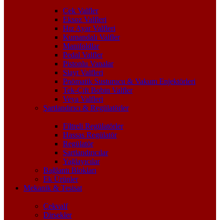
Çek Valfler
Eksoz Valfleri
Hız Ayar Valfleri
Kumandalı Valfler
Manifoldlar
Pedal Valfler
Pistonlu Vanalar
Slayt Valfleri
Pnömatik Susturucu & Vakum Enjektörleri
Tek-Çift Bobin Valfler
Veya Valfleri
Şartlandırıcı & Regülatörler
Filtreli Regülatörler
Hassas Regülatör
Regülatör
Şartlandırıcılar
Yağlayıcılar
Bağlantı Blokları
Ek Ürünler
Mekanik & Tesisat
Çekvalf
Dirsekler