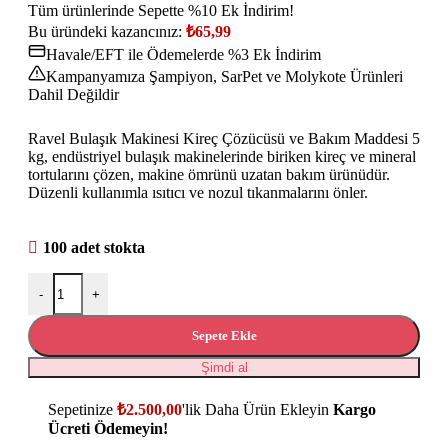
Tüm ürünlerinde Sepette %10 Ek İndirim!
Bu üründeki kazancınız:
₺
65,99
Havale/EFT ile Ödemelerde %3 Ek İndirim
Kampanyamıza Şampiyon, SarPet ve Molykote Ürünleri
Dahil Değildir
Ravel Bulaşık Makinesi Kireç Çözücüsü ve Bakım Maddesi 5
kg, endüstriyel bulaşık makinelerinde biriken kireç ve mineral
tortularını çözen, makine ömrünü uzatan bakım ürünüdür.
Düzenli kullanımla ısıtıcı ve nozul tıkanmalarını önler.
100 adet stokta
-
+
Sepete Ekle
Şimdi al
Sepetinize
₺
2.500,00
'lik Daha Ürün Ekleyin
Kargo
Ücreti Ödemeyin!