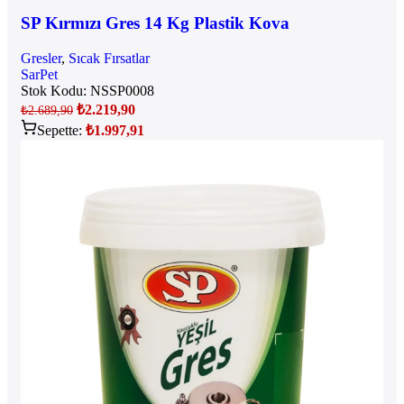
SP Kırmızı Gres 14 Kg Plastik Kova
Gresler
,
Sıcak Fırsatlar
SarPet
Stok Kodu:
NSSP0008
₺
2.219,90
₺
2.689,90
Sepette:
₺
1.997,91