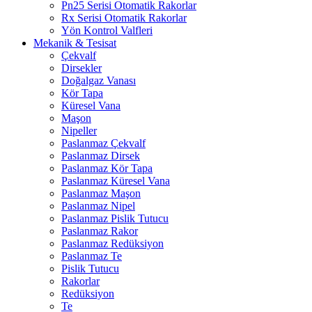
Pn25 Serisi Otomatik Rakorlar
Rx Serisi Otomatik Rakorlar
Yön Kontrol Valfleri
Mekanik & Tesisat
Çekvalf
Dirsekler
Doğalgaz Vanası
Kör Tapa
Küresel Vana
Maşon
Nipeller
Paslanmaz Çekvalf
Paslanmaz Dirsek
Paslanmaz Kör Tapa
Paslanmaz Küresel Vana
Paslanmaz Maşon
Paslanmaz Nipel
Paslanmaz Pislik Tutucu
Paslanmaz Rakor
Paslanmaz Redüksiyon
Paslanmaz Te
Pislik Tutucu
Rakorlar
Redüksiyon
Te