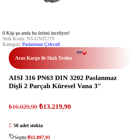
0
Kişi şu anda bu ürünü inceliyor!
Stok Kodu:
NS-UNIT279
Kategori:
Paslanmaz Çekvalf
Aras Kargo ile Hızlı Teslim
AISI 316 PN63 DIN 3202 Paslanmaz
Dişli 2 Parçalı Küresel Vana 3″
₺
13.219,90
₺
16.029,90
50 adet stokta
Septte:
₺
11.897,91