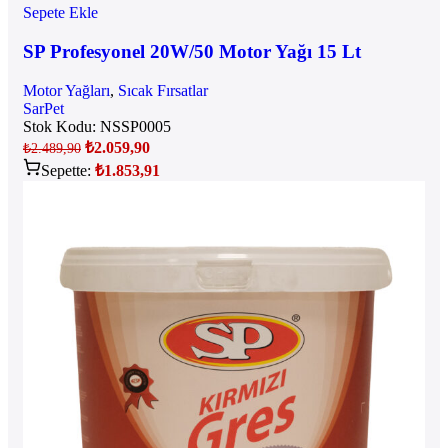
Sepete Ekle
SP Profesyonel 20W/50 Motor Yağı 15 Lt
Motor Yağları
,
Sıcak Fırsatlar
SarPet
Stok Kodu:
NSSP0005
₺
2.059,90
₺
2.489,90
Sepette:
₺
1.853,91