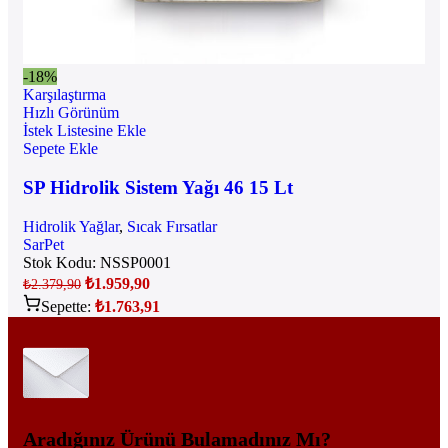
-18%
Karşılaştırma
Hızlı Görünüm
İstek Listesine Ekle
Sepete Ekle
SP Hidrolik Sistem Yağı 46 15 Lt
Hidrolik Yağlar
,
Sıcak Fırsatlar
SarPet
Stok Kodu:
NSSP0001
₺
1.959,90
₺
2.379,90
Sepette:
₺
1.763,91
Aradığınız Ürünü Bulamadınız Mı?