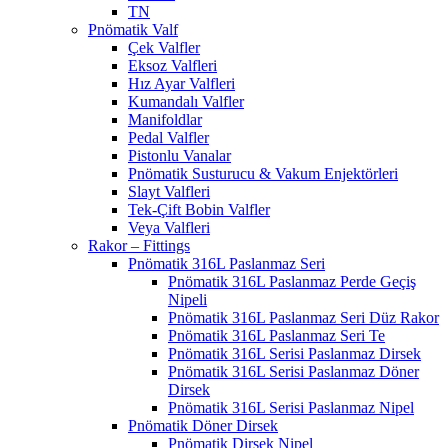
TN
Pnömatik Valf
Çek Valfler
Eksoz Valfleri
Hız Ayar Valfleri
Kumandalı Valfler
Manifoldlar
Pedal Valfler
Pistonlu Vanalar
Pnömatik Susturucu & Vakum Enjektörleri
Slayt Valfleri
Tek-Çift Bobin Valfler
Veya Valfleri
Rakor – Fittings
Pnömatik 316L Paslanmaz Seri
Pnömatik 316L Paslanmaz Perde Geçiş
Nipeli
Pnömatik 316L Paslanmaz Seri Düz Rakor
Pnömatik 316L Paslanmaz Seri Te
Pnömatik 316L Serisi Paslanmaz Dirsek
Pnömatik 316L Serisi Paslanmaz Döner
Dirsek
Pnömatik 316L Serisi Paslanmaz Nipel
Pnömatik Döner Dirsek
Pnömatik Dirsek Nipel