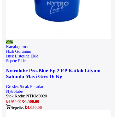
-9%
Karşılaştırma
Hızlı Görünüm
İstek Listesine Ekle
Sepete Ekle
Nytrolube Pro-Blue Ep 2 EP Katkılı Lityum
Sabunlu Mavi Gres 16 Kg
Gresler
,
Sıcak Fırsatlar
Nytrolube
Stok Kodu:
NTKM0020
₺
4.500,00
₺
4.950,00
Sepette:
₺
4.050,00