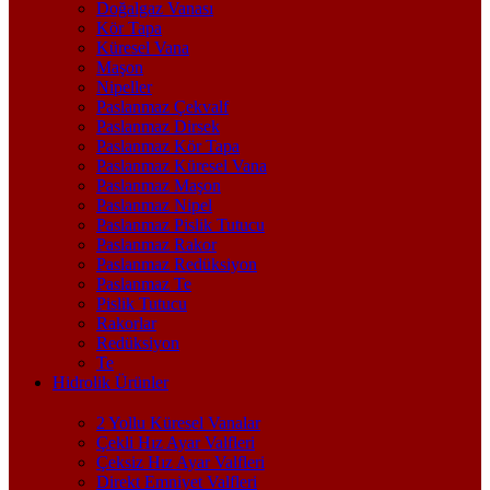
Doğalgaz Vanası
Kör Tapa
Küresel Vana
Maşon
Nipeller
Paslanmaz Çekvalf
Paslanmaz Dirsek
Paslanmaz Kör Tapa
Paslanmaz Küresel Vana
Paslanmaz Maşon
Paslanmaz Nipel
Paslanmaz Pislik Tutucu
Paslanmaz Rakor
Paslanmaz Redüksiyon
Paslanmaz Te
Pislik Tutucu
Rakorlar
Redüksiyon
Te
Hidrolik Ürünler
2 Yollu Küresel Vanalar
Çekli Hız Ayar Valfleri
Çeksiz Hız Ayar Valfleri
Direkt Emniyet Valfleri