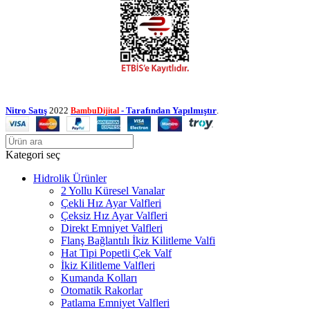
Nitro Satış
2022
- Tarafından Yapılmıştır
.
BambuDijital
Kategori seç
Hidrolik Ürünler
2 Yollu Küresel Vanalar
Çekli Hız Ayar Valfleri
Çeksiz Hız Ayar Valfleri
Direkt Emniyet Valfleri
Flanş Bağlantılı İkiz Kilitleme Valfi
Hat Tipi Popetli Çek Valf
İkiz Kilitleme Valfleri
Kumanda Kolları
Otomatik Rakorlar
Patlama Emniyet Valfleri