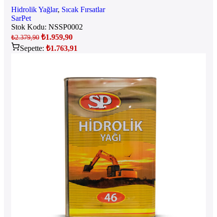
Hidrolik Yağlar
,
Sıcak Fırsatlar
SarPet
Stok Kodu:
NSSP0002
₺
1.959,90
₺
2.379,90
Sepette:
₺
1.763,91