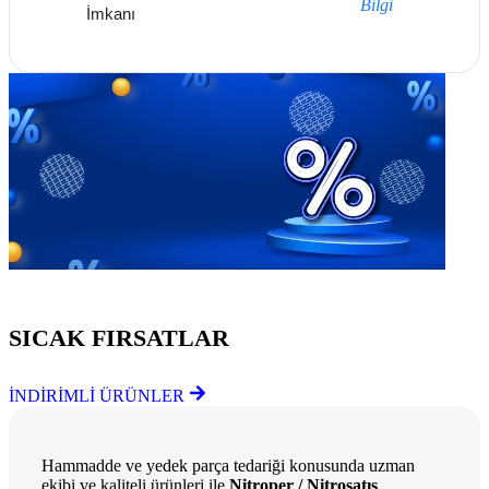
Bilgi
İmkanı
Göz Atmayı Unutmayın
SICAK FIRSATLAR
İNDİRİMLİ ÜRÜNLER
Hammadde ve yedek parça tedariği konusunda uzman
ekibi ve kaliteli ürünleri ile
Nitroper / Nitrosatış
,