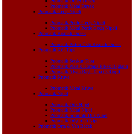
Pnömatik Döner Dirsek
Pnömatik Metal Dirsek
Pnömatik Geçiş Nipeli
Pnömatik Perde Geçiş Nipeli
Pnömatik Metal Perde Geçiş Nipeli
Pnömatik Kısmalı Dirsek
Pnömatik Piston Üstü Kısmalı Dirsek
Pnömatik Kör Tapa
Pnömatik Setskur Tapa
Pnömatik Plastik Körtapa Erkek Bağlantı
Pnömatik Alyan Başlı Tapa O-Ringli
Pnömatik Kruva
Pnömatik Metal Kruva
Pnömatik Nipel
Pnömatik Düz Nipel
Pnömatik Metal Nipel
Pnömatik Somunlu Düz Nipel
Pnömatik Düşürücü Nipel
Pnömatik Orta & Yan Bacak