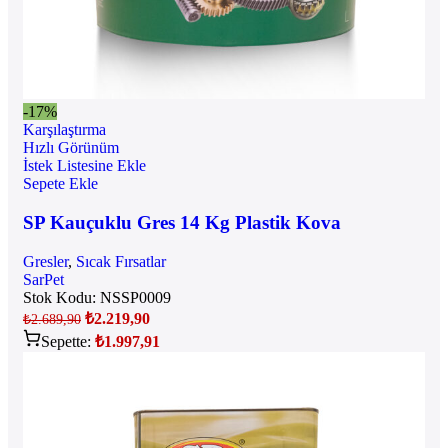
-17%
Karşılaştırma
Hızlı Görünüm
İstek Listesine Ekle
Sepete Ekle
SP Kauçuklu Gres 14 Kg Plastik Kova
Gresler
,
Sıcak Fırsatlar
SarPet
Stok Kodu:
NSSP0009
₺
2.219,90
₺
2.689,90
Sepette:
₺
1.997,91