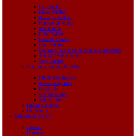
Çek Valfler
Eksoz Valfleri
Hız Ayar Valfleri
Kumandalı Valfler
Manifoldlar
Pedal Valfler
Pistonlu Vanalar
Slayt Valfleri
Pnömatik Susturucu & Vakum Enjektörleri
Tek-Çift Bobin Valfler
Veya Valfleri
Şartlandırıcı & Regülatörler
Filtreli Regülatörler
Hassas Regülatör
Regülatör
Şartlandırıcılar
Yağlayıcılar
Bağlantı Blokları
Ek Ürünler
Mekanik & Tesisat
Çekvalf
Dirsekler