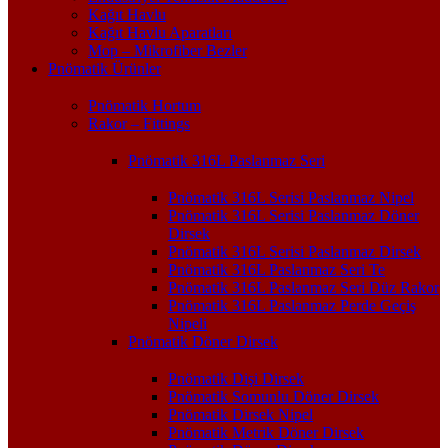
Kağıt Havlu
Kağıt Havlu Aparatları
Mop – Mikrofiber Bezler
Pnömatik Ürünler
Pnömatik Hortum
Rakor – Fittings
Pnömatik 316L Paslanmaz Seri
Pnömatik 316L Serisi Paslanmaz Nipel
Pnömatik 316L Serisi Paslanmaz Döner
Dirsek
Pnömatik 316L Serisi Paslanmaz Dirsek
Pnömatik 316L Paslanmaz Seri Te
Pnömatik 316L Paslanmaz Seri Düz Rakor
Pnömatik 316L Paslanmaz Perde Geçiş
Nipeli
Pnömatik Döner Dirsek
Pnömatik Dişi Dirsek
Pnömatik Somunlu Döner Dirsek
Pnömatik Dirsek Nipel
Pnömatik Metrik Döner Dirsek