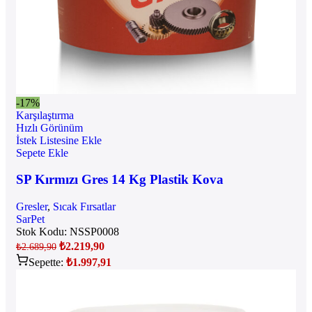
-17%
Karşılaştırma
Hızlı Görünüm
İstek Listesine Ekle
Sepete Ekle
SP Kırmızı Gres 14 Kg Plastik Kova
Gresler
,
Sıcak Fırsatlar
SarPet
Stok Kodu:
NSSP0008
₺
2.219,90
₺
2.689,90
Sepette:
₺
1.997,91