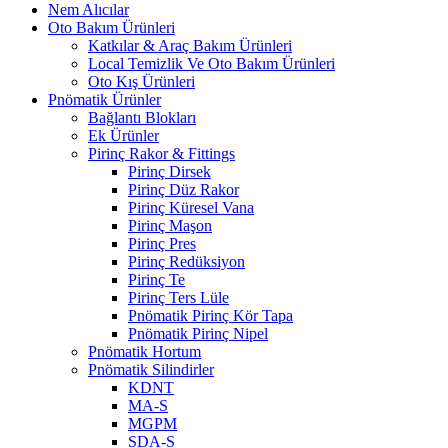
Nem Alıcılar
Oto Bakım Ürünleri
Katkılar & Araç Bakım Ürünleri
Local Temizlik Ve Oto Bakım Ürünleri
Oto Kış Ürünleri
Pnömatik Ürünler
Bağlantı Blokları
Ek Ürünler
Pirinç Rakor & Fittings
Pirinç Dirsek
Pirinç Düz Rakor
Pirinç Küresel Vana
Pirinç Maşon
Pirinç Pres
Pirinç Redüksiyon
Pirinç Te
Pirinç Ters Lüle
Pnömatik Pirinç Kör Tapa
Pnömatik Pirinç Nipel
Pnömatik Hortum
Pnömatik Silindirler
KDNT
MA-S
MGPM
SDA-S