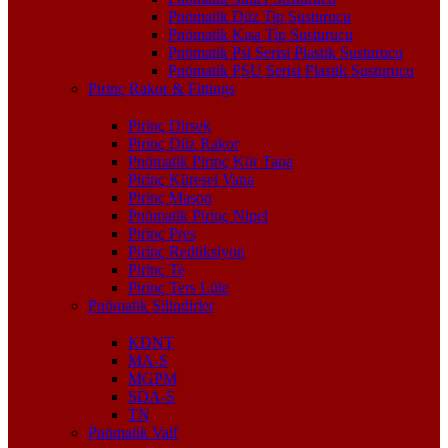
Pnömatik Düz Tip Susturucu
Pnömatik Kısa Tip Susturucu
Pnömatik Psl Serisi Plastik Susturucu
Pnömatik PSU Serisi Plastik Susturucu
Pirinç Rakor & Fittings
Pirinç Dirsek
Pirinç Düz Rakor
Pnömatik Pirinç Kör Tapa
Pirinç Küresel Vana
Pirinç Maşon
Pnömatik Pirinç Nipel
Pirinç Pres
Pirinç Redüksiyon
Pirinç Te
Pirinç Ters Lüle
Pnömatik Silindirler
KDNT
MA-S
MGPM
SDA-S
TN
Pnömatik Valf