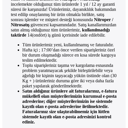
incelemekte olduğunuz tüm ürünlerde 1 yıl / 12 ay garanti
süresi ile karşınızda! Ürünlerimiz, dayanıklılık bakımından
test edilip onaylanmış bir ürün olmakla birlikte, satış
sonrası işlemler ve müşteri desteği konusunda
Nitroper /
Nitrosatış
güvencesi kapsamındadır. Satış kanallarımızdan
satın almış olduğunuz tüm ürünlerimiz,
kullanılmadığı
taktirde
14(ondört) iş günü içerisinde iade edilebilir.
Tüm ürünlerimiz yeni, kullanılmamış ve faturalıdır.
Hafta içi ; 17:00’dan önce verilen siparişleriniz özel
bir durum oluşmadığı sürece en kısa sürede kargoya
teslim edilmektedir.
Toplu siparişleriniz taşıma ve kargolama esnasında
problem yaratmayacak şekilde birleştirilebilir veya
ağırlığı bir kişinin taşıyacağı yükün üstünde olan (30
Kg + ) ürünleriniz duruma göre iki veya daha fazla
paket yapılarak gönderilmektedir.
Satın aldığınız ürünlere ait faturalarınız, e-fatura
mükellefi olan müşterilerimizin kurumsal e-posta
adreslerine; diğer müşterilerimizin ise sistemde
kayıtlı olan e-posta adreslerine iletilmektedir.
Faturalarınız size ulaştırabilmemiz için lütfen
sistemde kayıtlı olan e-posta adresinizi kontrol
ediniz.