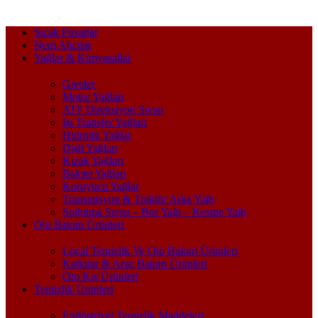
Sıcak Fırsatlar
Nem Alıcılar
Yağlar & Kimyasallar
Gresler
Motor Yağları
ATF Direksiyon Sıvısı
Isı Transfer Yağları
Hidrolik Yağlar
Dişli Yağları
Kızak Yağları
Bakım Yağları
Koruyucu Yağlar
Transmisyon & Traktör Arka Yağı
Soğutma Sıvısı – Bor Yağı – Kesme Yağı
Oto Bakım Ürünleri
Local Temizlik Ve Oto Bakım Ürünleri
Katkılar & Araç Bakım Ürünleri
Oto Kış Ürünleri
Temizlik Ürünleri
Endüstriyel Temizlik Maddeleri