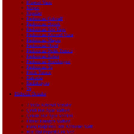
Küresel Vana
Maşon
Nipeller
Paslanmaz Çekvalf
Paslanmaz Dirsek
Paslanmaz Kör Tapa
Paslanmaz Küresel Vana
Paslanmaz Maşon
Paslanmaz Nipel
Paslanmaz Pislik Tutucu
Paslanmaz Rakor
Paslanmaz Redüksiyon
Paslanmaz Te
Pislik Tutucu
Rakorlar
Redüksiyon
Te
Hidrolik Ürünler
2 Yollu Küresel Vanalar
Çekli Hız Ayar Valfleri
Çeksiz Hız Ayar Valfleri
Direkt Emniyet Valfleri
Flanş Bağlantılı İkiz Kilitleme Valfi
Hat Tipi Popetli Çek Valf