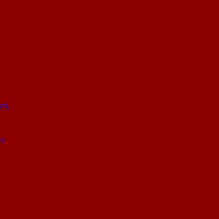
sek
li