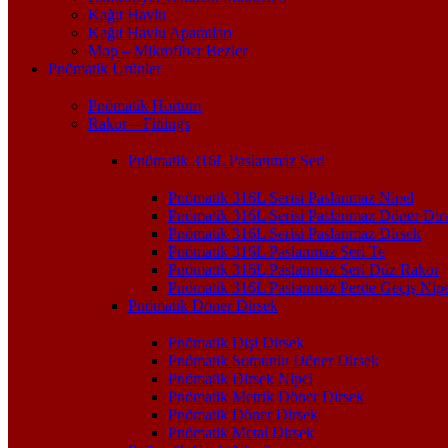
Kağıt Havlu
Kağıt Havlu Aparatları
Mop – Mikrofiber Bezler
Pnömatik Ürünler
Pnömatik Hortum
Rakor – Fittings
Pnömatik 316L Paslanmaz Seri
Pnömatik 316L Serisi Paslanmaz Nipel
Pnömatik 316L Serisi Paslanmaz Döner Dir
Pnömatik 316L Serisi Paslanmaz Dirsek
Pnömatik 316L Paslanmaz Seri Te
Pnömatik 316L Paslanmaz Seri Düz Rakor
Pnömatik 316L Paslanmaz Perde Geçiş Nipe
Pnömatik Döner Dirsek
Pnömatik Dişi Dirsek
Pnömatik Somunlu Döner Dirsek
Pnömatik Dirsek Nipel
Pnömatik Metrik Döner Dirsek
Pnömatik Döner Dirsek
Pnömatik Metal Dirsek