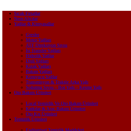
Sıcak Fırsatlar
Nem Alıcılar
Yağlar & Kimyasallar
Gresler
Motor Yağları
ATF Direksiyon Sıvısı
Isı Transfer Yağları
Hidrolik Yağlar
Dişli Yağları
Kızak Yağları
Bakım Yağları
Koruyucu Yağlar
Transmisyon & Traktör Arka Yağı
Soğutma Sıvısı – Bor Yağı – Kesme Yağı
Oto Bakım Ürünleri
Local Temizlik Ve Oto Bakım Ürünleri
Katkılar & Araç Bakım Ürünleri
Oto Kış Ürünleri
Temizlik Ürünleri
Endüstriyel Temizlik Maddeleri