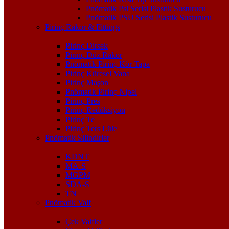
Pnömatik Psl Serisi Plastik Susturucu
Pnömatik PSU Serisi Plastik Susturucu
Pirinç Rakor & Fittings
Pirinç Dirsek
Pirinç Düz Rakor
Pnömatik Pirinç Kör Tapa
Pirinç Küresel Vana
Pirinç Maşon
Pnömatik Pirinç Nipel
Pirinç Pres
Pirinç Redüksiyon
Pirinç Te
Pirinç Ters Lüle
Pnömatik Silindirler
KDNT
MA-S
MGPM
SDA-S
TN
Pnömatik Valf
Çek Valfler