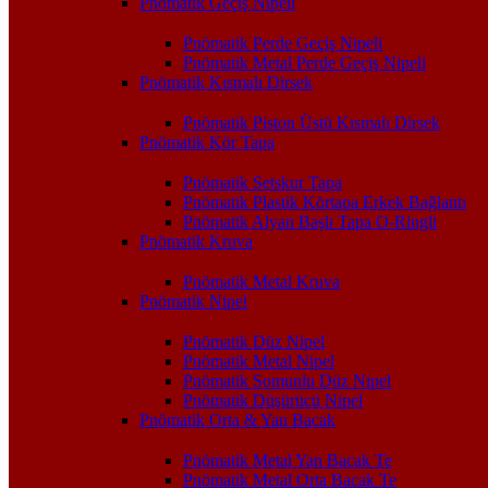
Pnömatik Geçiş Nipeli
Pnömatik Perde Geçiş Nipeli
Pnömatik Metal Perde Geçiş Nipeli
Pnömatik Kısmalı Dirsek
Pnömatik Piston Üstü Kısmalı Dirsek
Pnömatik Kör Tapa
Pnömatik Setskur Tapa
Pnömatik Plastik Körtapa Erkek Bağlantı
Pnömatik Alyan Başlı Tapa O-Ringli
Pnömatik Kruva
Pnömatik Metal Kruva
Pnömatik Nipel
Pnömatik Düz Nipel
Pnömatik Metal Nipel
Pnömatik Somunlu Düz Nipel
Pnömatik Düşürücü Nipel
Pnömatik Orta & Yan Bacak
Pnömatik Metal Yan Bacak Te
Pnömatik Metal Orta Bacak Te