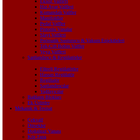
Eksoz Valfleri
Hız Ayar Valfleri
Kumandalı Valfler
Manifoldlar
Pedal Valfler
Pistonlu Vanalar
Slayt Valfleri
Pnömatik Susturucu & Vakum Enjektörleri
Tek-Çift Bobin Valfler
Veya Valfleri
Şartlandırıcı & Regülatörler
Filtreli Regülatörler
Hassas Regülatör
Regülatör
Şartlandırıcılar
Yağlayıcılar
Bağlantı Blokları
Ek Ürünler
Mekanik & Tesisat
Çekvalf
Dirsekler
Doğalgaz Vanası
Kör Tapa