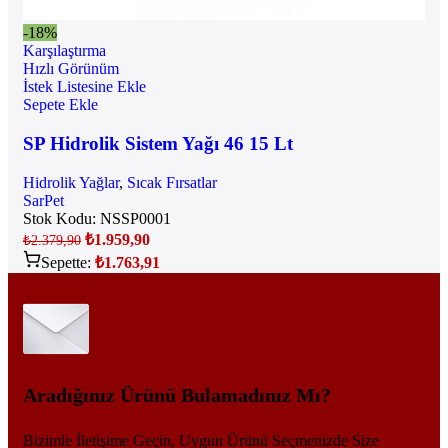
-18%
Karşılaştırma
Hızlı Görünüm
İstek Listesine Ekle
Sepete Ekle
SP Hidrolik Sistem Yağı 46 15 Lt
Hidrolik Yağlar
,
Sıcak Fırsatlar
SarPet
Stok Kodu:
NSSP0001
₺
1.959,90
₺
2.379,90
Sepette:
₺
1.763,91
Aradığınız Ürünü Bulamadınız Mı?
Bizimle İletişime Geçin, Uygun Ürünü Seçmenizde Size