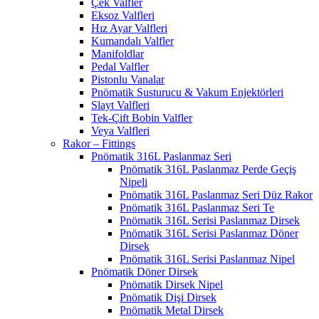
Çek Valfler
Eksoz Valfleri
Hız Ayar Valfleri
Kumandalı Valfler
Manifoldlar
Pedal Valfler
Pistonlu Vanalar
Pnömatik Susturucu & Vakum Enjektörleri
Slayt Valfleri
Tek-Çift Bobin Valfler
Veya Valfleri
Rakor – Fittings
Pnömatik 316L Paslanmaz Seri
Pnömatik 316L Paslanmaz Perde Geçiş
Nipeli
Pnömatik 316L Paslanmaz Seri Düz Rakor
Pnömatik 316L Paslanmaz Seri Te
Pnömatik 316L Serisi Paslanmaz Dirsek
Pnömatik 316L Serisi Paslanmaz Döner
Dirsek
Pnömatik 316L Serisi Paslanmaz Nipel
Pnömatik Döner Dirsek
Pnömatik Dirsek Nipel
Pnömatik Dişi Dirsek
Pnömatik Metal Dirsek