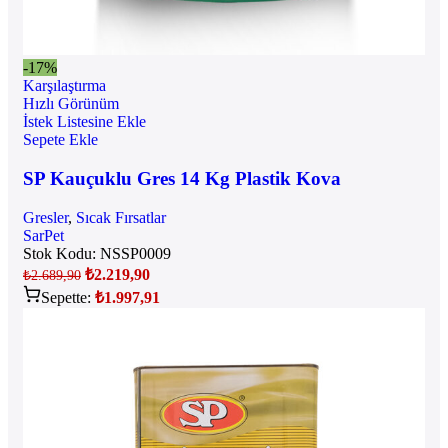
-17%
Karşılaştırma
Hızlı Görünüm
İstek Listesine Ekle
Sepete Ekle
SP Kauçuklu Gres 14 Kg Plastik Kova
Gresler
,
Sıcak Fırsatlar
SarPet
Stok Kodu:
NSSP0009
₺
2.219,90
₺
2.689,90
Sepette:
₺
1.997,91