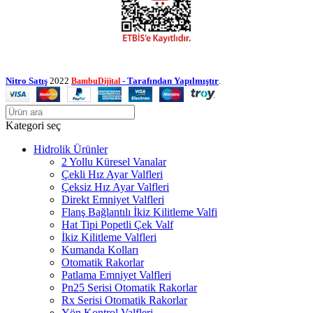
Nitro Satış
2022
- Tarafından Yapılmıştır
.
BambuDijital
Kategori seç
Hidrolik Ürünler
2 Yollu Küresel Vanalar
Çekli Hız Ayar Valfleri
Çeksiz Hız Ayar Valfleri
Direkt Emniyet Valfleri
Flanş Bağlantılı İkiz Kilitleme Valfi
Hat Tipi Popetli Çek Valf
İkiz Kilitleme Valfleri
Kumanda Kolları
Otomatik Rakorlar
Patlama Emniyet Valfleri
Pn25 Serisi Otomatik Rakorlar
Rx Serisi Otomatik Rakorlar
Yön Kontrol Valfleri