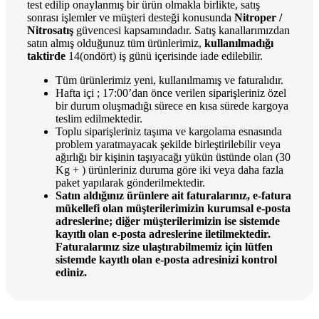
test edilip onaylanmış bir ürün olmakla birlikte, satış
sonrası işlemler ve müşteri desteği konusunda
Nitroper /
Nitrosatış
güvencesi kapsamındadır. Satış kanallarımızdan
satın almış olduğunuz tüm ürünlerimiz,
kullanılmadığı
taktirde
14(ondört) iş günü içerisinde iade edilebilir.
Tüm ürünlerimiz yeni, kullanılmamış ve faturalıdır.
Hafta içi ; 17:00’dan önce verilen siparişleriniz özel
bir durum oluşmadığı sürece en kısa sürede kargoya
teslim edilmektedir.
Toplu siparişleriniz taşıma ve kargolama esnasında
problem yaratmayacak şekilde birleştirilebilir veya
ağırlığı bir kişinin taşıyacağı yükün üstünde olan (30
Kg + ) ürünleriniz duruma göre iki veya daha fazla
paket yapılarak gönderilmektedir.
Satın aldığınız ürünlere ait faturalarınız, e-fatura
mükellefi olan müşterilerimizin kurumsal e-posta
adreslerine; diğer müşterilerimizin ise sistemde
kayıtlı olan e-posta adreslerine iletilmektedir.
Faturalarınız size ulaştırabilmemiz için lütfen
sistemde kayıtlı olan e-posta adresinizi kontrol
ediniz.