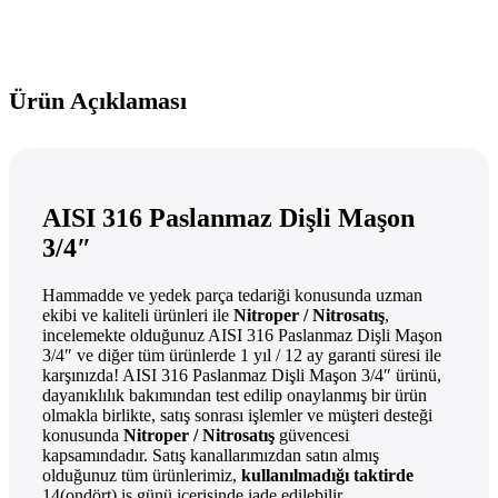
Ürün Açıklaması
AISI 316 Paslanmaz Dişli Maşon
3/4″
Hammadde ve yedek parça tedariği konusunda uzman
ekibi ve kaliteli ürünleri ile
Nitroper / Nitrosatış
,
incelemekte olduğunuz AISI 316 Paslanmaz Dişli Maşon
3/4″ ve diğer tüm ürünlerde 1 yıl / 12 ay garanti süresi ile
karşınızda! AISI 316 Paslanmaz Dişli Maşon 3/4″ ürünü,
dayanıklılık bakımından test edilip onaylanmış bir ürün
olmakla birlikte, satış sonrası işlemler ve müşteri desteği
konusunda
Nitroper / Nitrosatış
güvencesi
kapsamındadır. Satış kanallarımızdan satın almış
olduğunuz tüm ürünlerimiz,
kullanılmadığı taktirde
14(ondört) iş günü içerisinde iade edilebilir.