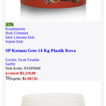
-17%
Karşılaştırma
Hızlı Görünüm
İstek Listesine Ekle
Sepete Ekle
SP Kırmızı Gres 14 Kg Plastik Kova
Gresler
,
Sıcak Fırsatlar
SarPet
Stok Kodu:
NSSP0008
₺
2.219,90
₺
2.689,90
Sepette:
₺
1.997,91