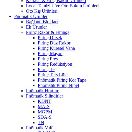
Katkılar & Araç Bakım Ürünleri
Local Temizlik Ve Oto Bakım Ürünleri
Oto Kış Ürünleri
Pnömatik Ürünler
Bağlantı Blokları
Ek Ürünler
Pirinç Rakor & Fittings
Pirinç Dirsek
Pirinç Düz Rakor
Pirinç Küresel Vana
Pirinç Maşon
Pirinç Pres
Pirinç Redüksiyon
Pirinç Te
Pirinç Ters Lüle
Pnömatik Pirinç Kör Tapa
Pnömatik Pirinç Nipel
Pnömatik Hortum
Pnömatik Silindirler
KDNT
MA-S
MGPM
SDA-S
TN
Pnömatik Valf