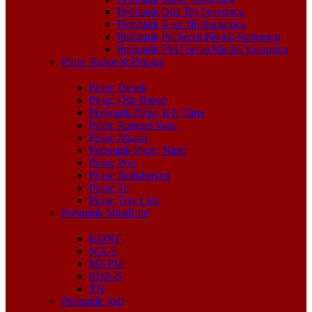
Pnömatik Düz Tip Susturucu
Pnömatik Kısa Tip Susturucu
Pnömatik Psl Serisi Plastik Susturucu
Pnömatik PSU Serisi Plastik Susturucu
Pirinç Rakor & Fittings
Pirinç Dirsek
Pirinç Düz Rakor
Pnömatik Pirinç Kör Tapa
Pirinç Küresel Vana
Pirinç Maşon
Pnömatik Pirinç Nipel
Pirinç Pres
Pirinç Redüksiyon
Pirinç Te
Pirinç Ters Lüle
Pnömatik Silindirler
KDNT
MA-S
MGPM
SDA-S
TN
Pnömatik Valf