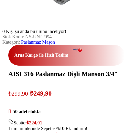
0
Kişi şu anda bu ürünü inceliyor!
Stok Kodu:
NS-UNIT094
Kategori:
Paslanmaz Maşon
Aras Kargo ile Hızlı Teslim
AISI 316 Paslanmaz Dişli Manson 3/4″
₺
249,90
₺
299,90
50 adet stokta
Septte:
₺
224,91
Tüm ürünlerinde Sepette %10 Ek İndirim!