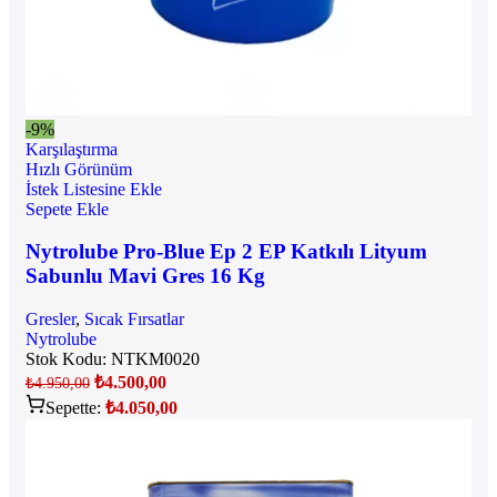
-9%
Karşılaştırma
Hızlı Görünüm
İstek Listesine Ekle
Sepete Ekle
Nytrolube Pro-Blue Ep 2 EP Katkılı Lityum
Sabunlu Mavi Gres 16 Kg
Gresler
,
Sıcak Fırsatlar
Nytrolube
Stok Kodu:
NTKM0020
₺
4.500,00
₺
4.950,00
Sepette:
₺
4.050,00