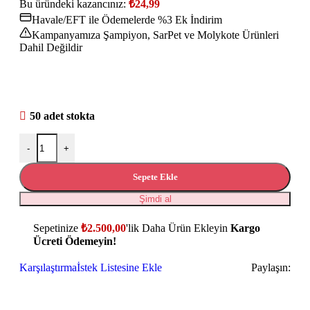
Bu üründeki kazancınız:
₺
24,99
Havale/EFT ile Ödemelerde %3 Ek İndirim
Kampanyamıza Şampiyon, SarPet ve Molykote Ürünleri
Dahil Değildir
50 adet stokta
-
+
Sepete Ekle
Şimdi al
Sepetinize
₺
2.500,00
'lik Daha Ürün Ekleyin
Kargo
Ücreti Ödemeyin!
Karşılaştırma
İstek Listesine Ekle
Paylaşın: