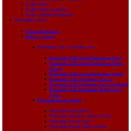
Kağıt Havlu
Kağıt Havlu Aparatları
Mop – Mikrofiber Bezler
Pnömatik Ürünler
Pnömatik Hortum
Rakor – Fittings
Pnömatik 316L Paslanmaz Seri
Pnömatik 316L Serisi Paslanmaz Nipel
Pnömatik 316L Serisi Paslanmaz Döner
Dirsek
Pnömatik 316L Serisi Paslanmaz Dirsek
Pnömatik 316L Paslanmaz Seri Te
Pnömatik 316L Paslanmaz Seri Düz Rakor
Pnömatik 316L Paslanmaz Perde Geçiş
Nipeli
Pnömatik Döner Dirsek
Pnömatik Dişi Dirsek
Pnömatik Somunlu Döner Dirsek
Pnömatik Dirsek Nipel
Pnömatik Metrik Döner Dirsek