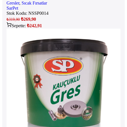
Gresler
,
Sıcak Fırsatlar
SarPet
Stok Kodu:
NSSP0014
₺
269,90
₺
319,90
Sepette:
₺
242,91