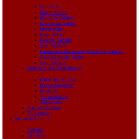
Çek Valfler
Eksoz Valfleri
Hız Ayar Valfleri
Kumandalı Valfler
Manifoldlar
Pedal Valfler
Pistonlu Vanalar
Slayt Valfleri
Pnömatik Susturucu & Vakum Enjektörleri
Tek-Çift Bobin Valfler
Veya Valfleri
Şartlandırıcı & Regülatörler
Filtreli Regülatörler
Hassas Regülatör
Regülatör
Şartlandırıcılar
Yağlayıcılar
Bağlantı Blokları
Ek Ürünler
Mekanik & Tesisat
Çekvalf
Dirsekler