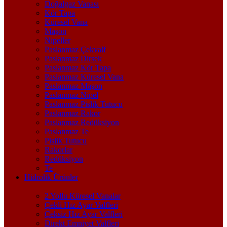
Doğalgaz Vanası
Kör Tapa
Küresel Vana
Maşon
Nipeller
Paslanmaz Çekvalf
Paslanmaz Dirsek
Paslanmaz Kör Tapa
Paslanmaz Küresel Vana
Paslanmaz Maşon
Paslanmaz Nipel
Paslanmaz Pislik Tutucu
Paslanmaz Rakor
Paslanmaz Redüksiyon
Paslanmaz Te
Pislik Tutucu
Rakorlar
Redüksiyon
Te
Hidrolik Ürünler
2 Yollu Küresel Vanalar
Çekli Hız Ayar Valfleri
Çeksiz Hız Ayar Valfleri
Direkt Emniyet Valfleri