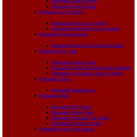
Pnömatik Döner Dirsek
Pnömatik Metal Dirsek
Pnömatik Geçiş Nipeli
Pnömatik Perde Geçiş Nipeli
Pnömatik Metal Perde Geçiş Nipeli
Pnömatik Kısmalı Dirsek
Pnömatik Piston Üstü Kısmalı Dirsek
Pnömatik Kör Tapa
Pnömatik Setskur Tapa
Pnömatik Plastik Körtapa Erkek Bağlantı
Pnömatik Alyan Başlı Tapa O-Ringli
Pnömatik Kruva
Pnömatik Metal Kruva
Pnömatik Nipel
Pnömatik Düz Nipel
Pnömatik Metal Nipel
Pnömatik Somunlu Düz Nipel
Pnömatik Düşürücü Nipel
Pnömatik Orta & Yan Bacak