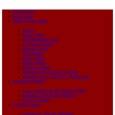
Sıcak Fırsatlar
Nem Alıcılar
Yağlar & Kimyasallar
Gresler
Motor Yağları
ATF Direksiyon Sıvısı
Isı Transfer Yağları
Hidrolik Yağlar
Dişli Yağları
Kızak Yağları
Bakım Yağları
Koruyucu Yağlar
Transmisyon & Traktör Arka Yağı
Soğutma Sıvısı – Bor Yağı – Kesme Yağı
Oto Bakım Ürünleri
Local Temizlik Ve Oto Bakım Ürünleri
Katkılar & Araç Bakım Ürünleri
Oto Kış Ürünleri
Temizlik Ürünleri
Endüstriyel Temizlik Maddeleri