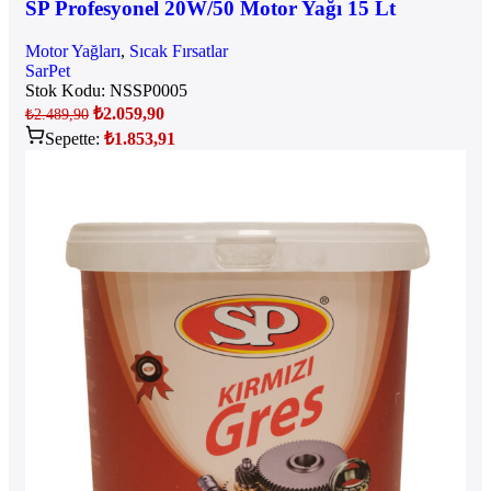
SP Profesyonel 20W/50 Motor Yağı 15 Lt
Motor Yağları
,
Sıcak Fırsatlar
SarPet
Stok Kodu:
NSSP0005
₺
2.059,90
₺
2.489,90
Sepette:
₺
1.853,91