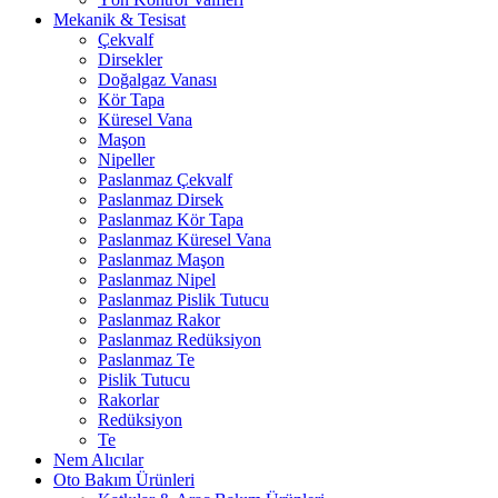
Mekanik & Tesisat
Çekvalf
Dirsekler
Doğalgaz Vanası
Kör Tapa
Küresel Vana
Maşon
Nipeller
Paslanmaz Çekvalf
Paslanmaz Dirsek
Paslanmaz Kör Tapa
Paslanmaz Küresel Vana
Paslanmaz Maşon
Paslanmaz Nipel
Paslanmaz Pislik Tutucu
Paslanmaz Rakor
Paslanmaz Redüksiyon
Paslanmaz Te
Pislik Tutucu
Rakorlar
Redüksiyon
Te
Nem Alıcılar
Oto Bakım Ürünleri