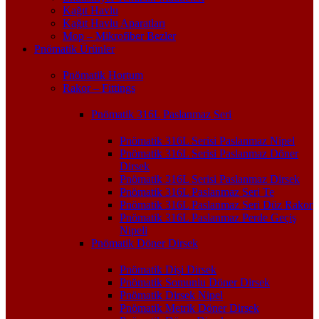
Kağıt Havlu
Kağıt Havlu Aparatları
Mop – Mikrofiber Bezler
Pnömatik Ürünler
Pnömatik Hortum
Rakor – Fittings
Pnömatik 316L Paslanmaz Seri
Pnömatik 316L Serisi Paslanmaz Nipel
Pnömatik 316L Serisi Paslanmaz Döner
Dirsek
Pnömatik 316L Serisi Paslanmaz Dirsek
Pnömatik 316L Paslanmaz Seri Te
Pnömatik 316L Paslanmaz Seri Düz Rakor
Pnömatik 316L Paslanmaz Perde Geçiş
Nipeli
Pnömatik Döner Dirsek
Pnömatik Dişi Dirsek
Pnömatik Somunlu Döner Dirsek
Pnömatik Dirsek Nipel
Pnömatik Metrik Döner Dirsek