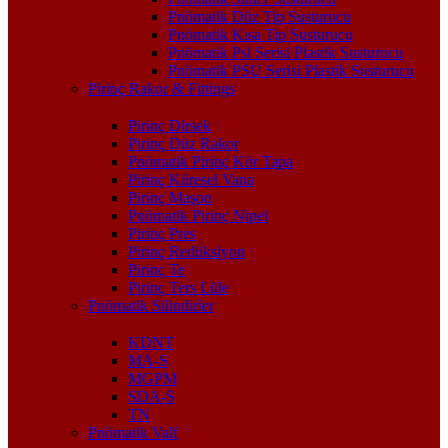
Pnömatik Düz Tip Susturucu
Pnömatik Kısa Tip Susturucu
Pnömatik Psl Serisi Plastik Susturucu
Pnömatik PSU Serisi Plastik Susturucu
Pirinç Rakor & Fittings
Pirinç Dirsek
Pirinç Düz Rakor
Pnömatik Pirinç Kör Tapa
Pirinç Küresel Vana
Pirinç Maşon
Pnömatik Pirinç Nipel
Pirinç Pres
Pirinç Redüksiyon
Pirinç Te
Pirinç Ters Lüle
Pnömatik Silindirler
KDNT
MA-S
MGPM
SDA-S
TN
Pnömatik Valf