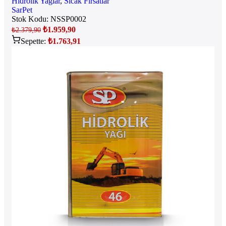
Hidrolik Yağlar
,
Sıcak Fırsatlar
SarPet
Stok Kodu:
NSSP0002
₺
1.959,90
₺
2.379,90
Sepette:
₺
1.763,91