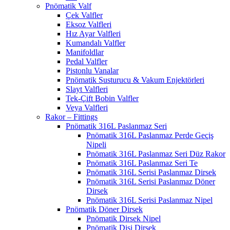
Pnömatik Valf
Çek Valfler
Eksoz Valfleri
Hız Ayar Valfleri
Kumandalı Valfler
Manifoldlar
Pedal Valfler
Pistonlu Vanalar
Pnömatik Susturucu & Vakum Enjektörleri
Slayt Valfleri
Tek-Çift Bobin Valfler
Veya Valfleri
Rakor – Fittings
Pnömatik 316L Paslanmaz Seri
Pnömatik 316L Paslanmaz Perde Geçiş
Nipeli
Pnömatik 316L Paslanmaz Seri Düz Rakor
Pnömatik 316L Paslanmaz Seri Te
Pnömatik 316L Serisi Paslanmaz Dirsek
Pnömatik 316L Serisi Paslanmaz Döner
Dirsek
Pnömatik 316L Serisi Paslanmaz Nipel
Pnömatik Döner Dirsek
Pnömatik Dirsek Nipel
Pnömatik Dişi Dirsek