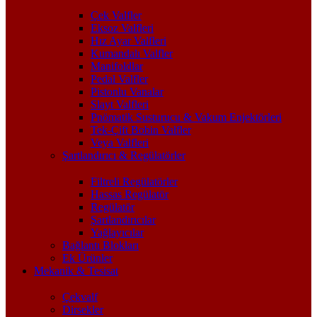
Çek Valfler
Eksoz Valfleri
Hız Ayar Valfleri
Kumandalı Valfler
Manifoldlar
Pedal Valfler
Pistonlu Vanalar
Slayt Valfleri
Pnömatik Susturucu & Vakum Enjektörleri
Tek-Çift Bobin Valfler
Veya Valfleri
Şartlandırıcı & Regülatörler
Filtreli Regülatörler
Hassas Regülatör
Regülatör
Şartlandırıcılar
Yağlayıcılar
Bağlantı Blokları
Ek Ürünler
Mekanik & Tesisat
Çekvalf
Dirsekler