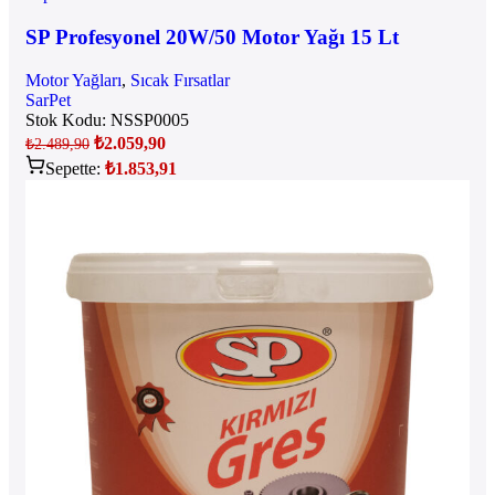
SP Profesyonel 20W/50 Motor Yağı 15 Lt
Motor Yağları
,
Sıcak Fırsatlar
SarPet
Stok Kodu:
NSSP0005
₺
2.059,90
₺
2.489,90
Sepette:
₺
1.853,91