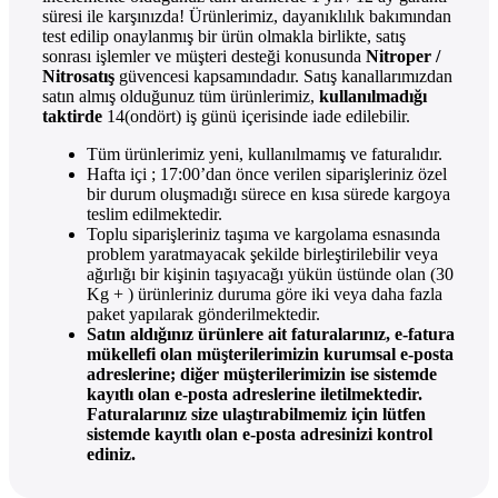
süresi ile karşınızda! Ürünlerimiz, dayanıklılık bakımından
test edilip onaylanmış bir ürün olmakla birlikte, satış
sonrası işlemler ve müşteri desteği konusunda
Nitroper /
Nitrosatış
güvencesi kapsamındadır. Satış kanallarımızdan
satın almış olduğunuz tüm ürünlerimiz,
kullanılmadığı
taktirde
14(ondört) iş günü içerisinde iade edilebilir.
Tüm ürünlerimiz yeni, kullanılmamış ve faturalıdır.
Hafta içi ; 17:00’dan önce verilen siparişleriniz özel
bir durum oluşmadığı sürece en kısa sürede kargoya
teslim edilmektedir.
Toplu siparişleriniz taşıma ve kargolama esnasında
problem yaratmayacak şekilde birleştirilebilir veya
ağırlığı bir kişinin taşıyacağı yükün üstünde olan (30
Kg + ) ürünleriniz duruma göre iki veya daha fazla
paket yapılarak gönderilmektedir.
Satın aldığınız ürünlere ait faturalarınız, e-fatura
mükellefi olan müşterilerimizin kurumsal e-posta
adreslerine; diğer müşterilerimizin ise sistemde
kayıtlı olan e-posta adreslerine iletilmektedir.
Faturalarınız size ulaştırabilmemiz için lütfen
sistemde kayıtlı olan e-posta adresinizi kontrol
ediniz.