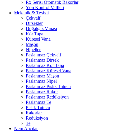
Rx Serisi Otomatik Rakorlar
Yön Kontrol Valfleri
Mekanik & Tesisat
Çekvalf
Dirsekler
Doğalgaz Vanası
Kör Tapa
Küresel Vana
Maşon
Nipeller
Paslanmaz Çekvalf
Paslanmaz Dirsek
Paslanmaz Kör Tapa
Paslanmaz Küresel Vana
Paslanmaz Maşon
Paslanmaz Nipel
Paslanmaz Pislik Tutucu
Paslanmaz Rakor
Paslanmaz Redüksiyon
Paslanmaz Te
Pislik Tutucu
Rakorlar
Redüksiyon
Te
Nem Alıcılar