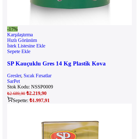
-17%
Karşılaştırma
Hızlı Görünüm
İstek Listesine Ekle
Sepete Ekle
SP Kauçuklu Gres 14 Kg Plastik Kova
Gresler
,
Sıcak Fırsatlar
SarPet
Stok Kodu:
NSSP0009
₺
2.219,90
₺
2.689,90
Sepette:
₺
1.997,91