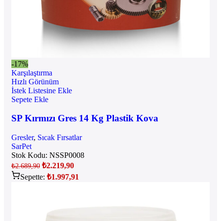
-17%
Karşılaştırma
Hızlı Görünüm
İstek Listesine Ekle
Sepete Ekle
SP Kırmızı Gres 14 Kg Plastik Kova
Gresler
,
Sıcak Fırsatlar
SarPet
Stok Kodu:
NSSP0008
₺
2.219,90
₺
2.689,90
Sepette:
₺
1.997,91