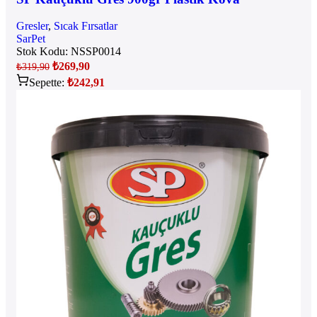
Gresler
,
Sıcak Fırsatlar
SarPet
Stok Kodu:
NSSP0014
₺
269,90
₺
319,90
Sepette:
₺
242,91