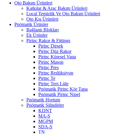
Oto Bakım Ürünleri
Katkılar & Araç Bakım Ürünleri
Local Temizlik Ve Oto Bakım Ürünleri
Oto Kış Ürünleri
Pnömatik Ürünler
Bağlantı Blokları
Ek Ürünler
Pirinç Rakor & Fittings
Pirinç Dirsek
Pirinç Düz Rakor
Pirinç Küresel Vana
Pirinç Maşon
Pirinç Pres
Pirinç Redüksiyon
Pirinç Te
Pirinç Ters Lüle
Pnömatik Pirinç Kör Tapa
Pnömatik Pirinç Nipel
Pnömatik Hortum
Pnömatik Silindirler
KDNT
MA-S
MGPM
SDA-S
TN