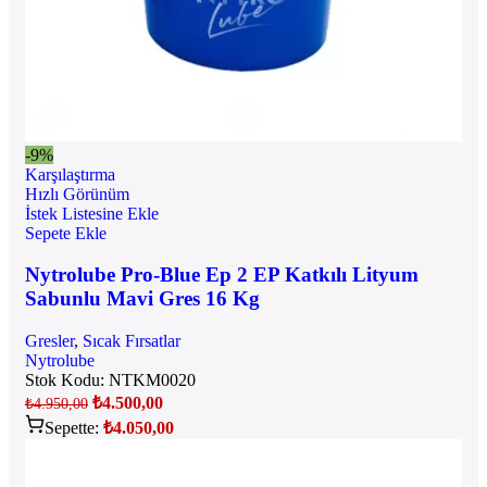
-9%
Karşılaştırma
Hızlı Görünüm
İstek Listesine Ekle
Sepete Ekle
Nytrolube Pro-Blue Ep 2 EP Katkılı Lityum
Sabunlu Mavi Gres 16 Kg
Gresler
,
Sıcak Fırsatlar
Nytrolube
Stok Kodu:
NTKM0020
₺
4.500,00
₺
4.950,00
Sepette:
₺
4.050,00