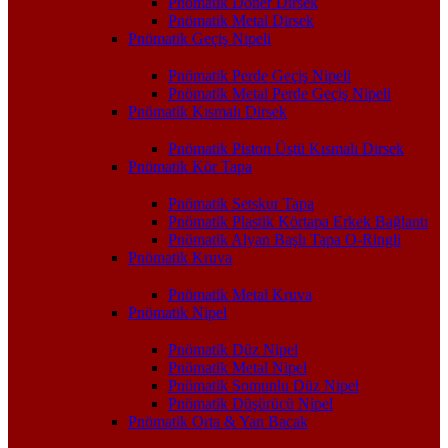
Pnömatik Döner Dirsek
Pnömatik Metal Dirsek
Pnömatik Geçiş Nipeli
Pnömatik Perde Geçiş Nipeli
Pnömatik Metal Perde Geçiş Nipeli
Pnömatik Kısmalı Dirsek
Pnömatik Piston Üstü Kısmalı Dirsek
Pnömatik Kör Tapa
Pnömatik Setskur Tapa
Pnömatik Plastik Körtapa Erkek Bağlantı
Pnömatik Alyan Başlı Tapa O-Ringli
Pnömatik Kruva
Pnömatik Metal Kruva
Pnömatik Nipel
Pnömatik Düz Nipel
Pnömatik Metal Nipel
Pnömatik Somunlu Düz Nipel
Pnömatik Düşürücü Nipel
Pnömatik Orta & Yan Bacak