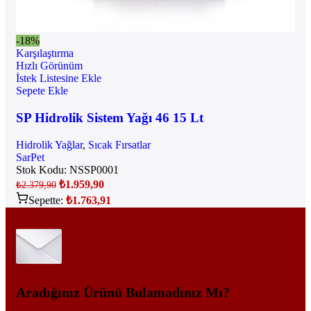
-18%
Karşılaştırma
Hızlı Görünüm
İstek Listesine Ekle
Sepete Ekle
SP Hidrolik Sistem Yağı 46 15 Lt
Hidrolik Yağlar
,
Sıcak Fırsatlar
SarPet
Stok Kodu:
NSSP0001
₺
1.959,90
₺
2.379,90
Sepette:
₺
1.763,91
Aradığınız Ürünü Bulamadınız Mı?