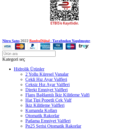
Nitro Satış
2022
- Tarafından Yapılmıştır
.
BambuDijital
Kategori seç
Hidrolik Ürünler
2 Yollu Küresel Vanalar
Çekli Hız Ayar Valfleri
Çeksiz Hız Ayar Valfleri
Direkt Emniyet Valfleri
Flanş Bağlantılı İkiz Kilitleme Valfi
Hat Tipi Popetli Çek Valf
İkiz Kilitleme Valfleri
Kumanda Kolları
Otomatik Rakorlar
Patlama Emniyet Valfleri
Pn25 Serisi Otomatik Rakorlar