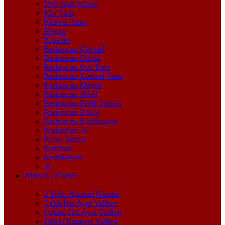
Doğalgaz Vanası
Kör Tapa
Küresel Vana
Maşon
Nipeller
Paslanmaz Çekvalf
Paslanmaz Dirsek
Paslanmaz Kör Tapa
Paslanmaz Küresel Vana
Paslanmaz Maşon
Paslanmaz Nipel
Paslanmaz Pislik Tutucu
Paslanmaz Rakor
Paslanmaz Redüksiyon
Paslanmaz Te
Pislik Tutucu
Rakorlar
Redüksiyon
Te
Hidrolik Ürünler
2 Yollu Küresel Vanalar
Çekli Hız Ayar Valfleri
Çeksiz Hız Ayar Valfleri
Direkt Emniyet Valfleri