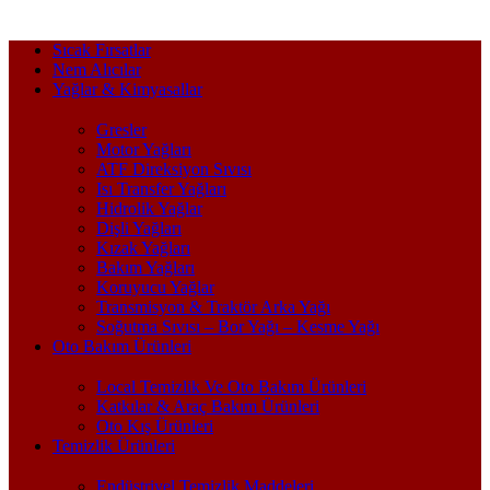
Sıcak Fırsatlar
Nem Alıcılar
Yağlar & Kimyasallar
Gresler
Motor Yağları
ATF Direksiyon Sıvısı
Isı Transfer Yağları
Hidrolik Yağlar
Dişli Yağları
Kızak Yağları
Bakım Yağları
Koruyucu Yağlar
Transmisyon & Traktör Arka Yağı
Soğutma Sıvısı – Bor Yağı – Kesme Yağı
Oto Bakım Ürünleri
Local Temizlik Ve Oto Bakım Ürünleri
Katkılar & Araç Bakım Ürünleri
Oto Kış Ürünleri
Temizlik Ürünleri
Endüstriyel Temizlik Maddeleri