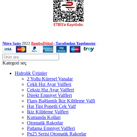
Nitro Satış
2022
- Tarafından Yapılmıştır
.
BambuDijital
Kategori seç
Hidrolik Ürünler
2 Yollu Küresel Vanalar
Çekli Hız Ayar Valfleri
Çeksiz Hız Ayar Valfleri
Direkt Emniyet Valfleri
Flanş Bağlantılı İkiz Kilitleme Valfi
Hat Tipi Popetli Çek Valf
İkiz Kilitleme Valfleri
Kumanda Kolları
Otomatik Rakorlar
Patlama Emniyet Valfleri
Pn25 Serisi Otomatik Rakorlar