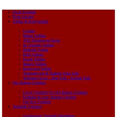
Sıcak Fırsatlar
Nem Alıcılar
Yağlar & Kimyasallar
Gresler
Motor Yağları
ATF Direksiyon Sıvısı
Isı Transfer Yağları
Hidrolik Yağlar
Dişli Yağları
Kızak Yağları
Bakım Yağları
Koruyucu Yağlar
Transmisyon & Traktör Arka Yağı
Soğutma Sıvısı – Bor Yağı – Kesme Yağı
Oto Bakım Ürünleri
Local Temizlik Ve Oto Bakım Ürünleri
Katkılar & Araç Bakım Ürünleri
Oto Kış Ürünleri
Temizlik Ürünleri
Endüstriyel Temizlik Maddeleri