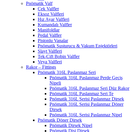
Pnömatik Valf
Çek Valfler
Eksoz Valfleri
Hız Ayar Valfleri
Kumandalı Valfler
Manifoldlar
Pedal Valfler
Pistonlu Vanalar
Pnömatik Susturucu & Vakum Enjektörleri
Slayt Valfleri
Tek-Çift Bobin Valfler
Veya Valfleri
Rakor – Fittings
Pnömatik 316L Paslanmaz Seri
Pnömatik 316L Paslanmaz Perde Geçiş
Nipeli
Pnömatik 316L Paslanmaz Seri Düz Rakor
Pnömatik 316L Paslanmaz Seri Te
Pnömatik 316L Serisi Paslanmaz Dirsek
Pnömatik 316L Serisi Paslanmaz Döner
Dirsek
Pnömatik 316L Serisi Paslanmaz Nipel
Pnömatik Döner Dirsek
Pnömatik Dirsek Nipel
Pnömatik Dişi Dirsek