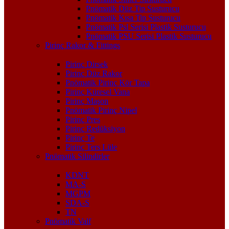
Pnömatik Düz Tip Susturucu
Pnömatik Kısa Tip Susturucu
Pnömatik Psl Serisi Plastik Susturucu
Pnömatik PSU Serisi Plastik Susturucu
Pirinç Rakor & Fittings
Pirinç Dirsek
Pirinç Düz Rakor
Pnömatik Pirinç Kör Tapa
Pirinç Küresel Vana
Pirinç Maşon
Pnömatik Pirinç Nipel
Pirinç Pres
Pirinç Redüksiyon
Pirinç Te
Pirinç Ters Lüle
Pnömatik Silindirler
KDNT
MA-S
MGPM
SDA-S
TN
Pnömatik Valf