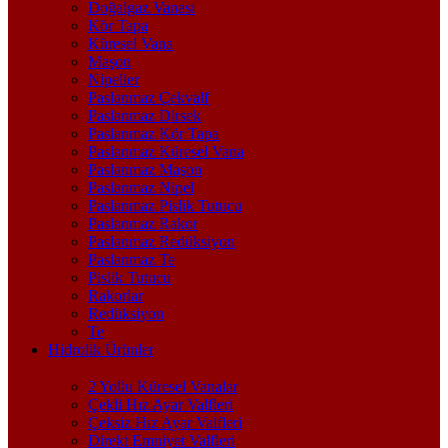
Doğalgaz Vanası
Kör Tapa
Küresel Vana
Maşon
Nipeller
Paslanmaz Çekvalf
Paslanmaz Dirsek
Paslanmaz Kör Tapa
Paslanmaz Küresel Vana
Paslanmaz Maşon
Paslanmaz Nipel
Paslanmaz Pislik Tutucu
Paslanmaz Rakor
Paslanmaz Redüksiyon
Paslanmaz Te
Pislik Tutucu
Rakorlar
Redüksiyon
Te
Hidrolik Ürünler
2 Yollu Küresel Vanalar
Çekli Hız Ayar Valfleri
Çeksiz Hız Ayar Valfleri
Direkt Emniyet Valfleri