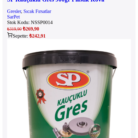
Gresler
,
Sıcak Fırsatlar
SarPet
Stok Kodu:
NSSP0014
₺
269,90
₺
319,90
Sepette:
₺
242,91