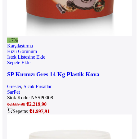
-17%
Karşılaştırma
Hızlı Görünüm
İstek Listesine Ekle
Sepete Ekle
SP Kırmızı Gres 14 Kg Plastik Kova
Gresler
,
Sıcak Fırsatlar
SarPet
Stok Kodu:
NSSP0008
₺
2.219,90
₺
2.689,90
Sepette:
₺
1.997,91