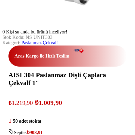
0
Kişi şu anda bu ürünü inceliyor!
Stok Kodu:
NS-UNIT303
Kategori:
Paslanmaz Çekvalf
Aras Kargo ile Hızlı Teslim
AISI 304 Paslanmaz Dişli Çaplara
Çekvalf 1″
₺
1.009,90
₺
1.219,90
50 adet stokta
Septte:
₺
908,91