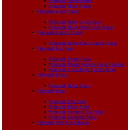
Pnömatik Döner Dirsek
Pnömatik Metal Dirsek
Pnömatik Geçiş Nipeli
Pnömatik Perde Geçiş Nipeli
Pnömatik Metal Perde Geçiş Nipeli
Pnömatik Kısmalı Dirsek
Pnömatik Piston Üstü Kısmalı Dirsek
Pnömatik Kör Tapa
Pnömatik Setskur Tapa
Pnömatik Plastik Körtapa Erkek Bağlantı
Pnömatik Alyan Başlı Tapa O-Ringli
Pnömatik Kruva
Pnömatik Metal Kruva
Pnömatik Nipel
Pnömatik Düz Nipel
Pnömatik Metal Nipel
Pnömatik Somunlu Düz Nipel
Pnömatik Düşürücü Nipel
Pnömatik Orta & Yan Bacak