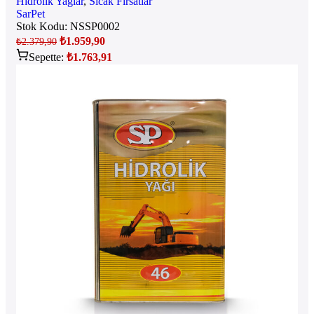
Hidrolik Yağlar
,
Sıcak Fırsatlar
SarPet
Stok Kodu:
NSSP0002
₺
1.959,90
₺
2.379,90
Sepette:
₺
1.763,91