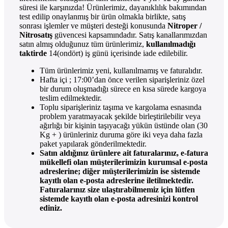
süresi ile karşınızda! Ürünlerimiz, dayanıklılık bakımından
test edilip onaylanmış bir ürün olmakla birlikte, satış
sonrası işlemler ve müşteri desteği konusunda
Nitroper /
Nitrosatış
güvencesi kapsamındadır. Satış kanallarımızdan
satın almış olduğunuz tüm ürünlerimiz,
kullanılmadığı
taktirde
14(ondört) iş günü içerisinde iade edilebilir.
Tüm ürünlerimiz yeni, kullanılmamış ve faturalıdır.
Hafta içi ; 17:00’dan önce verilen siparişleriniz özel
bir durum oluşmadığı sürece en kısa sürede kargoya
teslim edilmektedir.
Toplu siparişleriniz taşıma ve kargolama esnasında
problem yaratmayacak şekilde birleştirilebilir veya
ağırlığı bir kişinin taşıyacağı yükün üstünde olan (30
Kg + ) ürünleriniz duruma göre iki veya daha fazla
paket yapılarak gönderilmektedir.
Satın aldığınız ürünlere ait faturalarınız, e-fatura
mükellefi olan müşterilerimizin kurumsal e-posta
adreslerine; diğer müşterilerimizin ise sistemde
kayıtlı olan e-posta adreslerine iletilmektedir.
Faturalarınız size ulaştırabilmemiz için lütfen
sistemde kayıtlı olan e-posta adresinizi kontrol
ediniz.