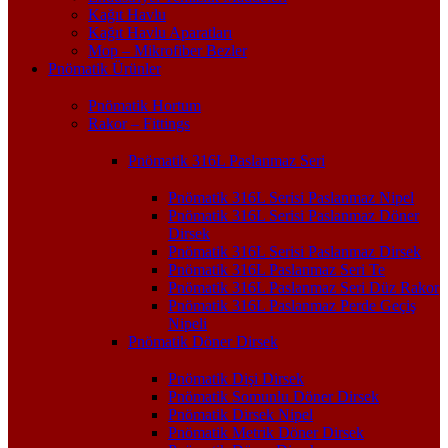
Kağıt Havlu
Kağıt Havlu Aparatları
Mop – Mikrofiber Bezler
Pnömatik Ürünler
Pnömatik Hortum
Rakor – Fittings
Pnömatik 316L Paslanmaz Seri
Pnömatik 316L Serisi Paslanmaz Nipel
Pnömatik 316L Serisi Paslanmaz Döner
Dirsek
Pnömatik 316L Serisi Paslanmaz Dirsek
Pnömatik 316L Paslanmaz Seri Te
Pnömatik 316L Paslanmaz Seri Düz Rakor
Pnömatik 316L Paslanmaz Perde Geçiş
Nipeli
Pnömatik Döner Dirsek
Pnömatik Dişi Dirsek
Pnömatik Somunlu Döner Dirsek
Pnömatik Dirsek Nipel
Pnömatik Metrik Döner Dirsek