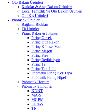
Oto Bakım Ürünleri
Katkılar & Araç Bakım Ürünleri
Local Temizlik Ve Oto Bakım Ürünleri
Oto Kış Ürünleri
Pnömatik Ürünler
Bağlantı Blokları
Ek Ürünler
Pirinç Rakor & Fittings
Pirinç Dirsek
Pirinç Düz Rakor
Pirinç Küresel Vana
Pirinç Maşon
Pirinç Pres
Pirinç Redüksiyon
Pirinç Te
Pirinç Ters Lüle
Pnömatik Pirinç Kör Tapa
Pnömatik Pirinç Nipel
Pnömatik Hortum
Pnömatik Silindirler
KDNT
MA-S
MGPM
SDA-S
TN