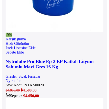
-9%
Karşılaştırma
Hızlı Görünüm
İstek Listesine Ekle
Sepete Ekle
Nytrolube Pro-Blue Ep 2 EP Katkılı Lityum
Sabunlu Mavi Gres 16 Kg
Gresler
,
Sıcak Fırsatlar
Nytrolube
Stok Kodu:
NTKM0020
₺
4.500,00
₺
4.950,00
Sepette:
₺
4.050,00