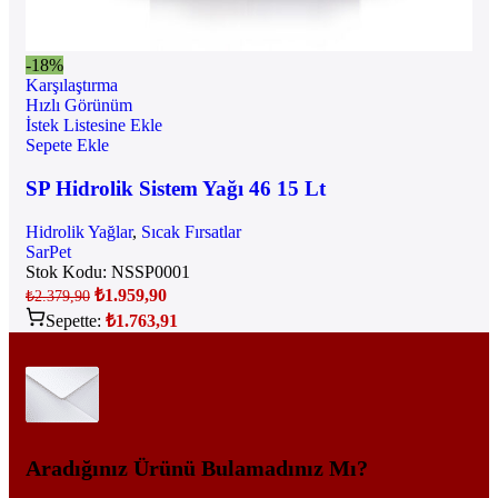
-18%
Karşılaştırma
Hızlı Görünüm
İstek Listesine Ekle
Sepete Ekle
SP Hidrolik Sistem Yağı 46 15 Lt
Hidrolik Yağlar
,
Sıcak Fırsatlar
SarPet
Stok Kodu:
NSSP0001
₺
1.959,90
₺
2.379,90
Sepette:
₺
1.763,91
Aradığınız Ürünü Bulamadınız Mı?