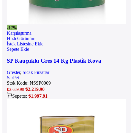
-17%
Karşılaştırma
Hızlı Görünüm
İstek Listesine Ekle
Sepete Ekle
SP Kauçuklu Gres 14 Kg Plastik Kova
Gresler
,
Sıcak Fırsatlar
SarPet
Stok Kodu:
NSSP0009
₺
2.219,90
₺
2.689,90
Sepette:
₺
1.997,91