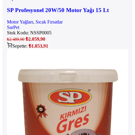
SP Profesyonel 20W/50 Motor Yağı 15 Lt
Motor Yağları
,
Sıcak Fırsatlar
SarPet
Stok Kodu:
NSSP0005
₺
2.059,90
₺
2.489,90
Sepette:
₺
1.853,91