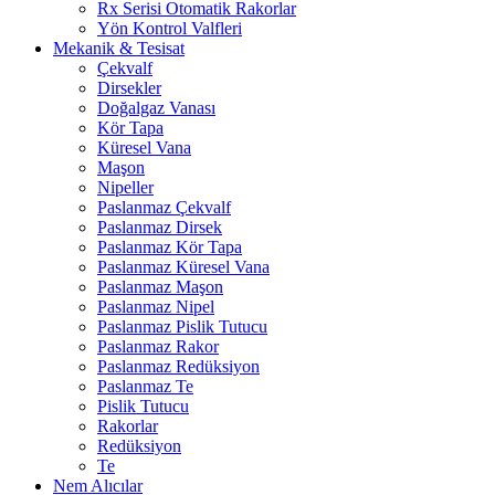
Rx Serisi Otomatik Rakorlar
Yön Kontrol Valfleri
Mekanik & Tesisat
Çekvalf
Dirsekler
Doğalgaz Vanası
Kör Tapa
Küresel Vana
Maşon
Nipeller
Paslanmaz Çekvalf
Paslanmaz Dirsek
Paslanmaz Kör Tapa
Paslanmaz Küresel Vana
Paslanmaz Maşon
Paslanmaz Nipel
Paslanmaz Pislik Tutucu
Paslanmaz Rakor
Paslanmaz Redüksiyon
Paslanmaz Te
Pislik Tutucu
Rakorlar
Redüksiyon
Te
Nem Alıcılar