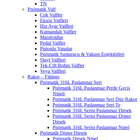
TN
Pnömatik Valf
Çek Valfler
Eksoz Valfleri
Hız Ayar Valfleri
Kumandalı Valfler
Manifoldlar
Pedal Valfler
Pistonlu Vanalar
Pnömatik Susturucu & Vakum Enjektörleri
Slayt Valfleri
Tek-Çift Bobin Valfler
Veya Valfleri
Rakor – Fittings
Pnömatik 316L Paslanmaz Seri
Pnömatik 316L Paslanmaz Perde Geçiş
Nipeli
Pnömatik 316L Paslanmaz Seri Düz Rakor
Pnömatik 316L Paslanmaz Seri Te
Pnömatik 316L Serisi Paslanmaz Dirsek
Pnömatik 316L Serisi Paslanmaz Döner
Dirsek
Pnömatik 316L Serisi Paslanmaz Nipel
Pnömatik Döner Dirsek
Pnömatik Dirsek Nipel