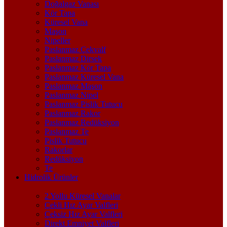
Doğalgaz Vanası
Kör Tapa
Küresel Vana
Maşon
Nipeller
Paslanmaz Çekvalf
Paslanmaz Dirsek
Paslanmaz Kör Tapa
Paslanmaz Küresel Vana
Paslanmaz Maşon
Paslanmaz Nipel
Paslanmaz Pislik Tutucu
Paslanmaz Rakor
Paslanmaz Redüksiyon
Paslanmaz Te
Pislik Tutucu
Rakorlar
Redüksiyon
Te
Hidrolik Ürünler
2 Yollu Küresel Vanalar
Çekli Hız Ayar Valfleri
Çeksiz Hız Ayar Valfleri
Direkt Emniyet Valfleri