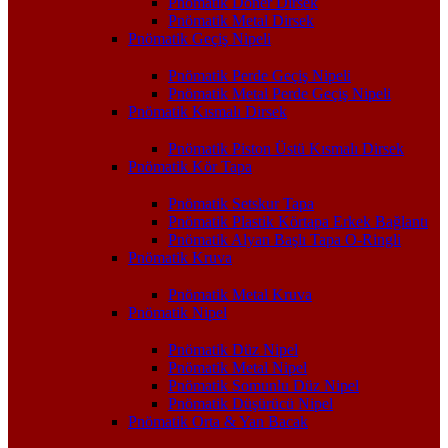
Pnömatik Döner Dirsek
Pnömatik Metal Dirsek
Pnömatik Geçiş Nipeli
Pnömatik Perde Geçiş Nipeli
Pnömatik Metal Perde Geçiş Nipeli
Pnömatik Kısmalı Dirsek
Pnömatik Piston Üstü Kısmalı Dirsek
Pnömatik Kör Tapa
Pnömatik Setskur Tapa
Pnömatik Plastik Körtapa Erkek Bağlantı
Pnömatik Alyan Başlı Tapa O-Ringli
Pnömatik Kruva
Pnömatik Metal Kruva
Pnömatik Nipel
Pnömatik Düz Nipel
Pnömatik Metal Nipel
Pnömatik Somunlu Düz Nipel
Pnömatik Düşürücü Nipel
Pnömatik Orta & Yan Bacak