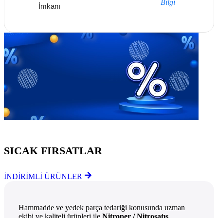
Bilgi
İmkanı
Göz Atmayı Unutmayın
SICAK FIRSATLAR
İNDİRİMLİ ÜRÜNLER
Hammadde ve yedek parça tedariği konusunda uzman
ekibi ve kaliteli ürünleri ile
Nitroper / Nitrosatış
,