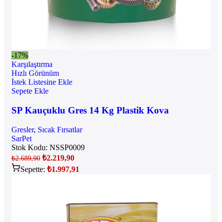
-17%
Karşılaştırma
Hızlı Görünüm
İstek Listesine Ekle
Sepete Ekle
SP Kauçuklu Gres 14 Kg Plastik Kova
Gresler
,
Sıcak Fırsatlar
SarPet
Stok Kodu:
NSSP0009
₺
2.219,90
₺
2.689,90
Sepette:
₺
1.997,91