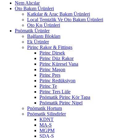
Nem Alıcılar
Oto Bakım Ürünleri
Katkılar & Araç Bakım Ürünleri
Local Temizlik Ve Oto Bakım Ürünleri
Oto Kış Ürünleri
Pnömatik Ürünler
Bağlantı Blokları
Ek Ürünler
Pirinç Rakor & Fittings
Pirinç Dirsek
Pirinç Düz Rakor
Pirinç Küresel Vana
Pirinç Maşon
Pirinç Pres
Pirinç Redüksiyon
Pirinç Te
Pirinç Ters Lüle
Pnömatik Pirinç Kör Tapa
Pnömatik Pirinç Nipel
Pnömatik Hortum
Pnömatik Silindirler
KDNT
MA-S
MGPM
SDA-S