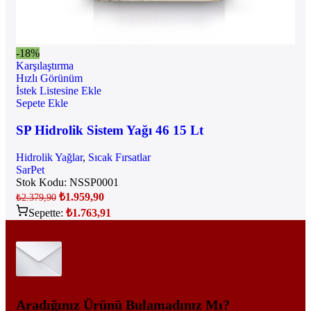
-18%
Karşılaştırma
Hızlı Görünüm
İstek Listesine Ekle
Sepete Ekle
SP Hidrolik Sistem Yağı 46 15 Lt
Hidrolik Yağlar
,
Sıcak Fırsatlar
SarPet
Stok Kodu:
NSSP0001
₺
1.959,90
₺
2.379,90
Sepette:
₺
1.763,91
Aradığınız Ürünü Bulamadınız Mı?