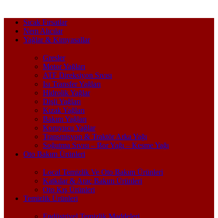
Sıcak Fırsatlar
Nem Alıcılar
Yağlar & Kimyasallar
Gresler
Motor Yağları
ATF Direksiyon Sıvısı
Isı Transfer Yağları
Hidrolik Yağlar
Dişli Yağları
Kızak Yağları
Bakım Yağları
Koruyucu Yağlar
Transmisyon & Traktör Arka Yağı
Soğutma Sıvısı – Bor Yağı – Kesme Yağı
Oto Bakım Ürünleri
Local Temizlik Ve Oto Bakım Ürünleri
Katkılar & Araç Bakım Ürünleri
Oto Kış Ürünleri
Temizlik Ürünleri
Endüstriyel Temizlik Maddeleri