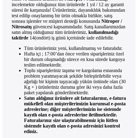
incelemekte olduğunuz tüm ürünlerde 1 yıl / 12 ay garanti
süresi ile karşınızda! Ürünlerimiz, dayanıklılık bakımından
test edilip onaylanmış bir ürün olmakla birlikte, satış
sonrası işlemler ve müşteri desteği konusunda
Nitroper /
Nitrosatış
güvencesi kapsamındadır. Satış kanallarımızdan
satın almış olduğunuz tüm ürünlerimiz,
kullanılmadığı
taktirde
14(ondört) iş günü içerisinde iade edilebilir.
Tüm ürünlerimiz yeni, kullanılmamış ve faturalıdır.
Hafta içi ; 17:00’dan önce verilen siparişleriniz özel
bir durum oluşmadığı sürece en kısa sürede kargoya
teslim edilmektedir.
Toplu siparişleriniz taşıma ve kargolama esnasında
problem yaratmayacak şekilde birleştirilebilir veya
ağırlığı bir kişinin taşıyacağı yükün üstünde olan (30
Kg + ) ürünleriniz duruma göre iki veya daha fazla
paket yapılarak gönderilmektedir.
Satın aldığınız ürünlere ait faturalarınız, e-fatura
mükellefi olan müşterilerimizin kurumsal e-posta
adreslerine; diğer müşterilerimizin ise sistemde
kayıtlı olan e-posta adreslerine iletilmektedir.
Faturalarınız size ulaştırabilmemiz için lütfen
sistemde kayıtlı olan e-posta adresinizi kontrol
ediniz.