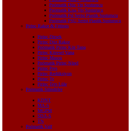
Pnömatik Düz Tip Susturucu
Pnömatik Kısa Tip Susturucu
Pnömatik Psl Serisi Plastik Susturucu
Pnömatik PSU Serisi Plastik Susturucu
Pirinç Rakor & Fittings
Pirinç Dirsek
Pirinç Düz Rakor
Pnömatik Pirinç Kör Tapa
Pirinç Küresel Vana
Pirinç Maşon
Pnömatik Pirinç Nipel
Pirinç Pres
Pirinç Redüksiyon
Pirinç Te
Pirinç Ters Lüle
Pnömatik Silindirler
KDNT
MA-S
MGPM
SDA-S
TN
Pnömatik Valf