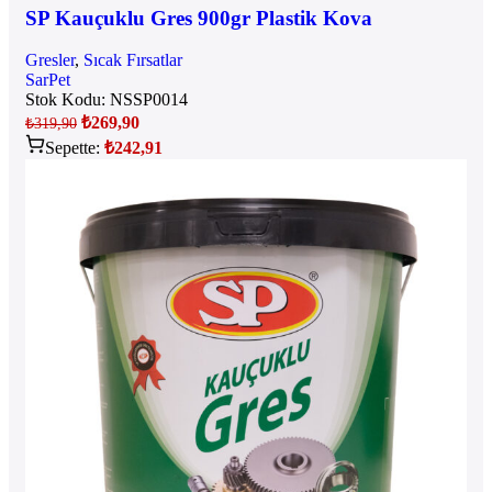
SP Kauçuklu Gres 900gr Plastik Kova
Gresler
,
Sıcak Fırsatlar
SarPet
Stok Kodu:
NSSP0014
₺
269,90
₺
319,90
Sepette:
₺
242,91