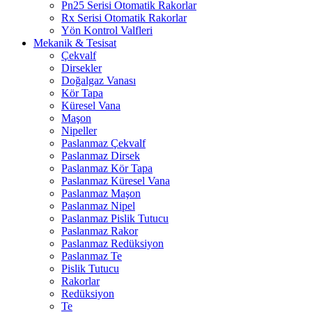
Pn25 Serisi Otomatik Rakorlar
Rx Serisi Otomatik Rakorlar
Yön Kontrol Valfleri
Mekanik & Tesisat
Çekvalf
Dirsekler
Doğalgaz Vanası
Kör Tapa
Küresel Vana
Maşon
Nipeller
Paslanmaz Çekvalf
Paslanmaz Dirsek
Paslanmaz Kör Tapa
Paslanmaz Küresel Vana
Paslanmaz Maşon
Paslanmaz Nipel
Paslanmaz Pislik Tutucu
Paslanmaz Rakor
Paslanmaz Redüksiyon
Paslanmaz Te
Pislik Tutucu
Rakorlar
Redüksiyon
Te