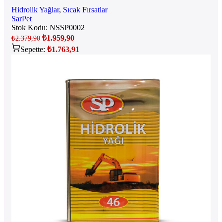
Hidrolik Yağlar
,
Sıcak Fırsatlar
SarPet
Stok Kodu:
NSSP0002
₺
1.959,90
₺
2.379,90
Sepette:
₺
1.763,91