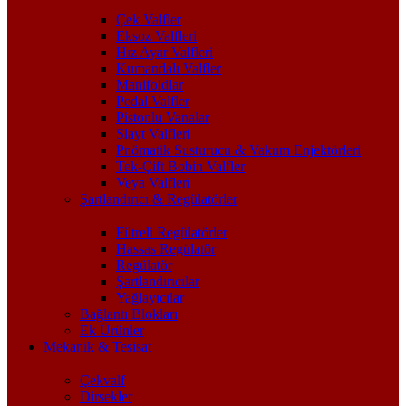
Çek Valfler
Eksoz Valfleri
Hız Ayar Valfleri
Kumandalı Valfler
Manifoldlar
Pedal Valfler
Pistonlu Vanalar
Slayt Valfleri
Pnömatik Susturucu & Vakum Enjektörleri
Tek-Çift Bobin Valfler
Veya Valfleri
Şartlandırıcı & Regülatörler
Filtreli Regülatörler
Hassas Regülatör
Regülatör
Şartlandırıcılar
Yağlayıcılar
Bağlantı Blokları
Ek Ürünler
Mekanik & Tesisat
Çekvalf
Dirsekler