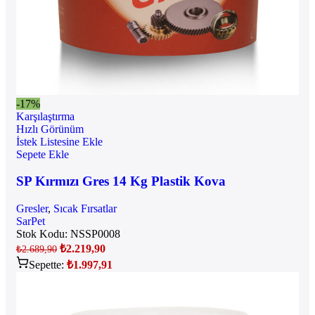
-17%
Karşılaştırma
Hızlı Görünüm
İstek Listesine Ekle
Sepete Ekle
SP Kırmızı Gres 14 Kg Plastik Kova
Gresler
,
Sıcak Fırsatlar
SarPet
Stok Kodu:
NSSP0008
₺
2.219,90
₺
2.689,90
Sepette:
₺
1.997,91