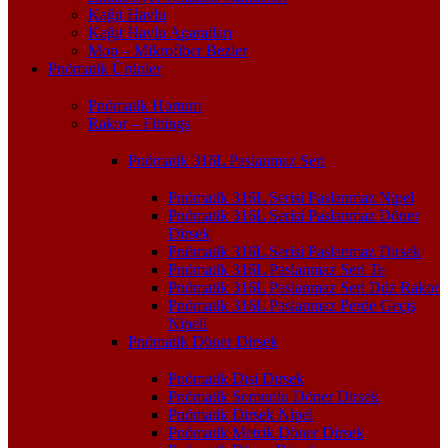
Kağıt Havlu
Kağıt Havlu Aparatları
Mop – Mikrofiber Bezler
Pnömatik Ürünler
Pnömatik Hortum
Rakor – Fittings
Pnömatik 316L Paslanmaz Seri
Pnömatik 316L Serisi Paslanmaz Nipel
Pnömatik 316L Serisi Paslanmaz Döner
Dirsek
Pnömatik 316L Serisi Paslanmaz Dirsek
Pnömatik 316L Paslanmaz Seri Te
Pnömatik 316L Paslanmaz Seri Düz Rakor
Pnömatik 316L Paslanmaz Perde Geçiş
Nipeli
Pnömatik Döner Dirsek
Pnömatik Dişi Dirsek
Pnömatik Somunlu Döner Dirsek
Pnömatik Dirsek Nipel
Pnömatik Metrik Döner Dirsek