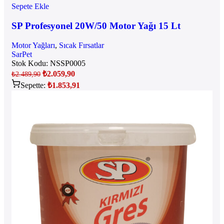
Sepete Ekle
SP Profesyonel 20W/50 Motor Yağı 15 Lt
Motor Yağları
,
Sıcak Fırsatlar
SarPet
Stok Kodu:
NSSP0005
₺
2.059,90
₺
2.489,90
Sepette:
₺
1.853,91