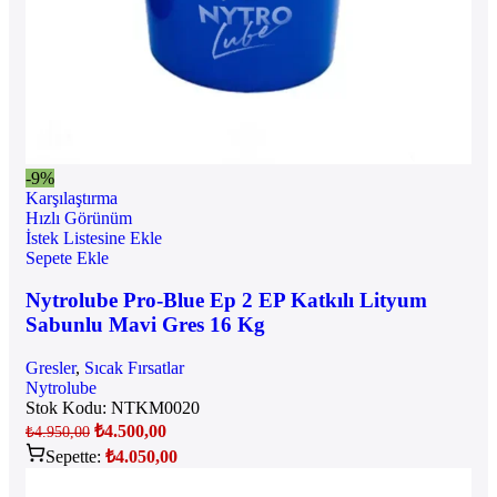
-9%
Karşılaştırma
Hızlı Görünüm
İstek Listesine Ekle
Sepete Ekle
Nytrolube Pro-Blue Ep 2 EP Katkılı Lityum
Sabunlu Mavi Gres 16 Kg
Gresler
,
Sıcak Fırsatlar
Nytrolube
Stok Kodu:
NTKM0020
₺
4.500,00
₺
4.950,00
Sepette:
₺
4.050,00