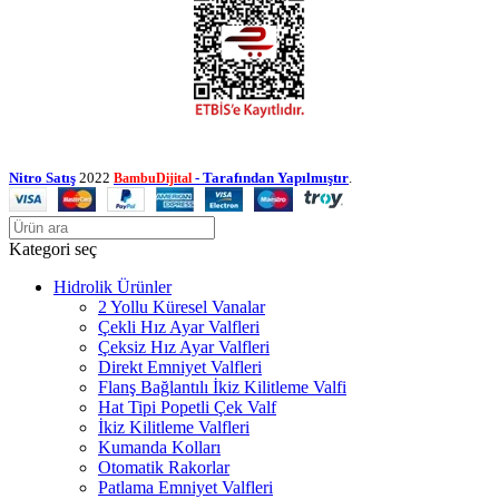
Nitro Satış
2022
- Tarafından Yapılmıştır
.
BambuDijital
Kategori seç
Hidrolik Ürünler
2 Yollu Küresel Vanalar
Çekli Hız Ayar Valfleri
Çeksiz Hız Ayar Valfleri
Direkt Emniyet Valfleri
Flanş Bağlantılı İkiz Kilitleme Valfi
Hat Tipi Popetli Çek Valf
İkiz Kilitleme Valfleri
Kumanda Kolları
Otomatik Rakorlar
Patlama Emniyet Valfleri