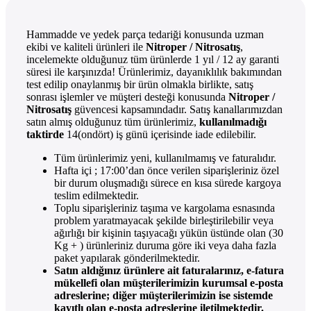
Hammadde ve yedek parça tedariği konusunda uzman
ekibi ve kaliteli ürünleri ile
Nitroper / Nitrosatış
,
incelemekte olduğunuz tüm ürünlerde 1 yıl / 12 ay garanti
süresi ile karşınızda! Ürünlerimiz, dayanıklılık bakımından
test edilip onaylanmış bir ürün olmakla birlikte, satış
sonrası işlemler ve müşteri desteği konusunda
Nitroper /
Nitrosatış
güvencesi kapsamındadır. Satış kanallarımızdan
satın almış olduğunuz tüm ürünlerimiz,
kullanılmadığı
taktirde
14(ondört) iş günü içerisinde iade edilebilir.
Tüm ürünlerimiz yeni, kullanılmamış ve faturalıdır.
Hafta içi ; 17:00’dan önce verilen siparişleriniz özel
bir durum oluşmadığı sürece en kısa sürede kargoya
teslim edilmektedir.
Toplu siparişleriniz taşıma ve kargolama esnasında
problem yaratmayacak şekilde birleştirilebilir veya
ağırlığı bir kişinin taşıyacağı yükün üstünde olan (30
Kg + ) ürünleriniz duruma göre iki veya daha fazla
paket yapılarak gönderilmektedir.
Satın aldığınız ürünlere ait faturalarınız, e-fatura
mükellefi olan müşterilerimizin kurumsal e-posta
adreslerine; diğer müşterilerimizin ise sistemde
kayıtlı olan e-posta adreslerine iletilmektedir.