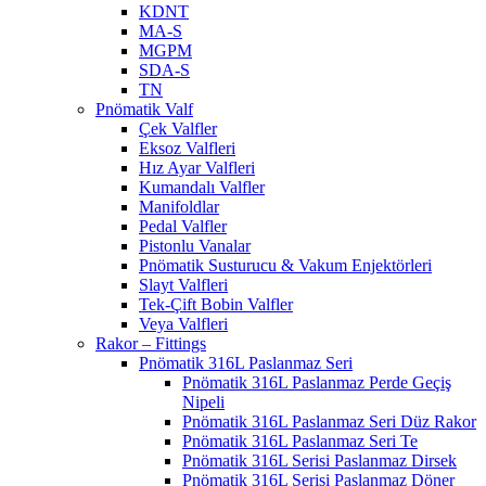
KDNT
MA-S
MGPM
SDA-S
TN
Pnömatik Valf
Çek Valfler
Eksoz Valfleri
Hız Ayar Valfleri
Kumandalı Valfler
Manifoldlar
Pedal Valfler
Pistonlu Vanalar
Pnömatik Susturucu & Vakum Enjektörleri
Slayt Valfleri
Tek-Çift Bobin Valfler
Veya Valfleri
Rakor – Fittings
Pnömatik 316L Paslanmaz Seri
Pnömatik 316L Paslanmaz Perde Geçiş
Nipeli
Pnömatik 316L Paslanmaz Seri Düz Rakor
Pnömatik 316L Paslanmaz Seri Te
Pnömatik 316L Serisi Paslanmaz Dirsek
Pnömatik 316L Serisi Paslanmaz Döner