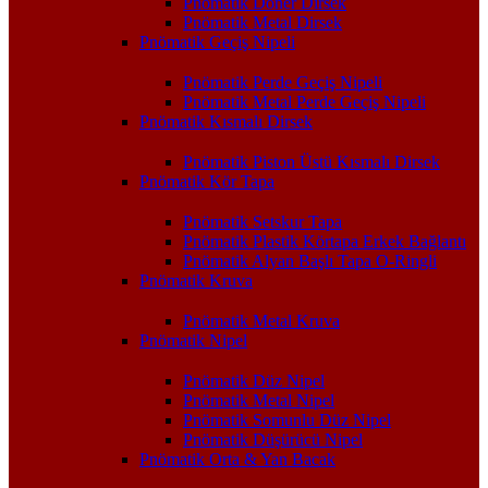
Pnömatik Döner Dirsek
Pnömatik Metal Dirsek
Pnömatik Geçiş Nipeli
Pnömatik Perde Geçiş Nipeli
Pnömatik Metal Perde Geçiş Nipeli
Pnömatik Kısmalı Dirsek
Pnömatik Piston Üstü Kısmalı Dirsek
Pnömatik Kör Tapa
Pnömatik Setskur Tapa
Pnömatik Plastik Körtapa Erkek Bağlantı
Pnömatik Alyan Başlı Tapa O-Ringli
Pnömatik Kruva
Pnömatik Metal Kruva
Pnömatik Nipel
Pnömatik Düz Nipel
Pnömatik Metal Nipel
Pnömatik Somunlu Düz Nipel
Pnömatik Düşürücü Nipel
Pnömatik Orta & Yan Bacak