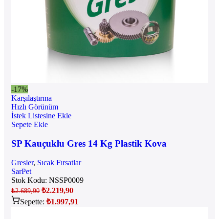
-17%
Karşılaştırma
Hızlı Görünüm
İstek Listesine Ekle
Sepete Ekle
SP Kauçuklu Gres 14 Kg Plastik Kova
Gresler
,
Sıcak Fırsatlar
SarPet
Stok Kodu:
NSSP0009
₺
2.219,90
₺
2.689,90
Sepette:
₺
1.997,91