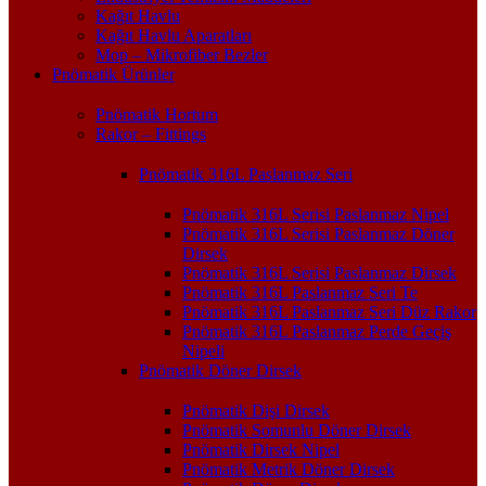
Kağıt Havlu
Kağıt Havlu Aparatları
Mop – Mikrofiber Bezler
Pnömatik Ürünler
Pnömatik Hortum
Rakor – Fittings
Pnömatik 316L Paslanmaz Seri
Pnömatik 316L Serisi Paslanmaz Nipel
Pnömatik 316L Serisi Paslanmaz Döner
Dirsek
Pnömatik 316L Serisi Paslanmaz Dirsek
Pnömatik 316L Paslanmaz Seri Te
Pnömatik 316L Paslanmaz Seri Düz Rakor
Pnömatik 316L Paslanmaz Perde Geçiş
Nipeli
Pnömatik Döner Dirsek
Pnömatik Dişi Dirsek
Pnömatik Somunlu Döner Dirsek
Pnömatik Dirsek Nipel
Pnömatik Metrik Döner Dirsek