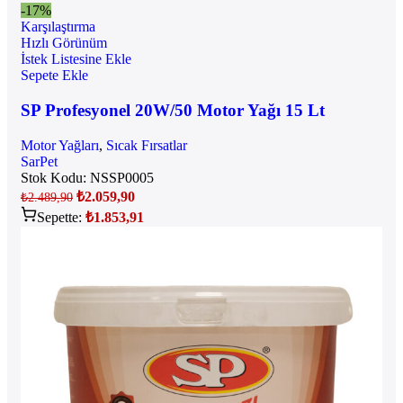
-17%
Karşılaştırma
Hızlı Görünüm
İstek Listesine Ekle
Sepete Ekle
SP Profesyonel 20W/50 Motor Yağı 15 Lt
Motor Yağları
,
Sıcak Fırsatlar
SarPet
Stok Kodu:
NSSP0005
₺
2.059,90
₺
2.489,90
Sepette:
₺
1.853,91