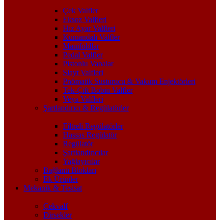
Çek Valfler
Eksoz Valfleri
Hız Ayar Valfleri
Kumandalı Valfler
Manifoldlar
Pedal Valfler
Pistonlu Vanalar
Slayt Valfleri
Pnömatik Susturucu & Vakum Enjektörleri
Tek-Çift Bobin Valfler
Veya Valfleri
Şartlandırıcı & Regülatörler
Filtreli Regülatörler
Hassas Regülatör
Regülatör
Şartlandırıcılar
Yağlayıcılar
Bağlantı Blokları
Ek Ürünler
Mekanik & Tesisat
Çekvalf
Dirsekler