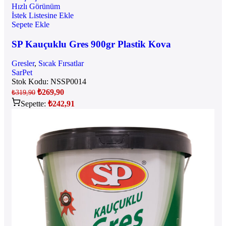
Hızlı Görünüm
İstek Listesine Ekle
Sepete Ekle
SP Kauçuklu Gres 900gr Plastik Kova
Gresler
,
Sıcak Fırsatlar
SarPet
Stok Kodu:
NSSP0014
₺
269,90
₺
319,90
Sepette:
₺
242,91