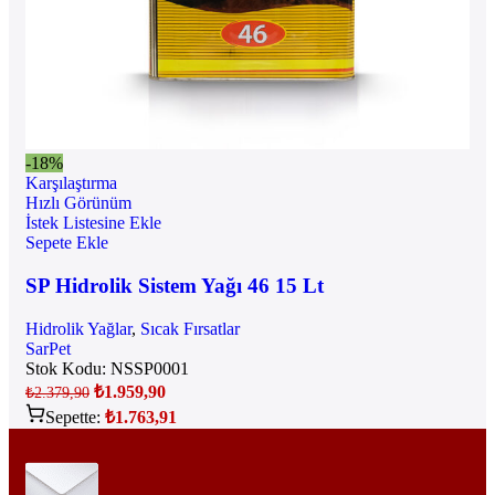
-18%
Karşılaştırma
Hızlı Görünüm
İstek Listesine Ekle
Sepete Ekle
SP Hidrolik Sistem Yağı 46 15 Lt
Hidrolik Yağlar
,
Sıcak Fırsatlar
SarPet
Stok Kodu:
NSSP0001
₺
1.959,90
₺
2.379,90
Sepette:
₺
1.763,91