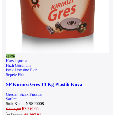
-17%
Karşılaştırma
Hızlı Görünüm
İstek Listesine Ekle
Sepete Ekle
SP Kırmızı Gres 14 Kg Plastik Kova
Gresler
,
Sıcak Fırsatlar
SarPet
Stok Kodu:
NSSP0008
₺
2.219,90
₺
2.689,90
Sepette:
₺
1.997,91