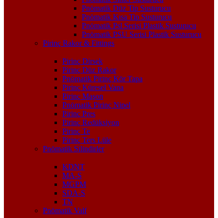
Pnömatik Düz Tip Susturucu
Pnömatik Kısa Tip Susturucu
Pnömatik Psl Serisi Plastik Susturucu
Pnömatik PSU Serisi Plastik Susturucu
Pirinç Rakor & Fittings
Pirinç Dirsek
Pirinç Düz Rakor
Pnömatik Pirinç Kör Tapa
Pirinç Küresel Vana
Pirinç Maşon
Pnömatik Pirinç Nipel
Pirinç Pres
Pirinç Redüksiyon
Pirinç Te
Pirinç Ters Lüle
Pnömatik Silindirler
KDNT
MA-S
MGPM
SDA-S
TN
Pnömatik Valf