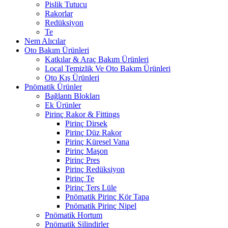
Pislik Tutucu
Rakorlar
Redüksiyon
Te
Nem Alıcılar
Oto Bakım Ürünleri
Katkılar & Araç Bakım Ürünleri
Local Temizlik Ve Oto Bakım Ürünleri
Oto Kış Ürünleri
Pnömatik Ürünler
Bağlantı Blokları
Ek Ürünler
Pirinç Rakor & Fittings
Pirinç Dirsek
Pirinç Düz Rakor
Pirinç Küresel Vana
Pirinç Maşon
Pirinç Pres
Pirinç Redüksiyon
Pirinç Te
Pirinç Ters Lüle
Pnömatik Pirinç Kör Tapa
Pnömatik Pirinç Nipel
Pnömatik Hortum
Pnömatik Silindirler