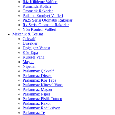
İkiz Kilitleme Valfleri
Kumanda Kolları
Otomatik Rakorlar
Patlama Emniyet Valfleri
Pn25 Serisi Otomatik Rakorlar
Rx Serisi Otomatik Rakorlar
Yön Kontrol Valfleri
Mekanik & Tesisat
Çekvalf
Dirsekler
Doğalgaz Vanası
Kör Tapa
Küresel Vana
Maşon
Nipeller
Paslanmaz Çekvalf
Paslanmaz Dirsek
Paslanmaz Kör Tapa
Paslanmaz Küresel Vana
Paslanmaz Maşon
Paslanmaz Nipel
Paslanmaz Pislik Tutucu
Paslanmaz Rakor
Paslanmaz Redüksiyon
Paslanmaz Te