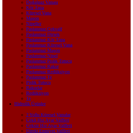
Doğalgaz Vanası
Kör Tapa
Küresel Vana
Maşon
Nipeller
Paslanmaz Çekvalf
Paslanmaz Dirsek
Paslanmaz Kör Tapa
Paslanmaz Küresel Vana
Paslanmaz Maşon
Paslanmaz Nipel
Paslanmaz Pislik Tutucu
Paslanmaz Rakor
Paslanmaz Redüksiyon
Paslanmaz Te
Pislik Tutucu
Rakorlar
Redüksiyon
Te
Hidrolik Ürünler
2 Yollu Küresel Vanalar
Çekli Hız Ayar Valfleri
Çeksiz Hız Ayar Valfleri
Direkt Emniyet Valfleri