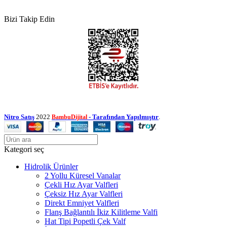
Bizi Takip Edin
Nitro Satış
2022
- Tarafından Yapılmıştır
.
BambuDijital
Kategori seç
Hidrolik Ürünler
2 Yollu Küresel Vanalar
Çekli Hız Ayar Valfleri
Çeksiz Hız Ayar Valfleri
Direkt Emniyet Valfleri
Flanş Bağlantılı İkiz Kilitleme Valfi
Hat Tipi Popetli Çek Valf