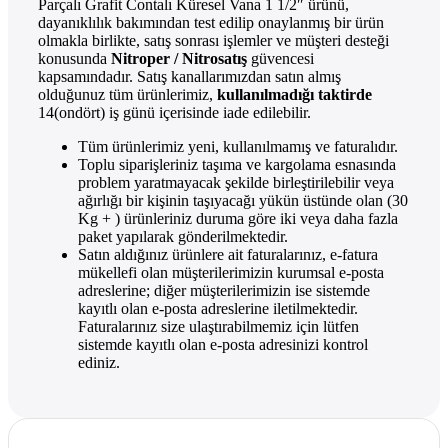
Parçalı Grafit Contalı Küresel Vana 1 1/2″ ürünü,
dayanıklılık bakımından test edilip onaylanmış bir ürün
olmakla birlikte, satış sonrası işlemler ve müşteri desteği
konusunda
Nitroper / Nitrosatış
güvencesi
kapsamındadır. Satış kanallarımızdan satın almış
olduğunuz tüm ürünlerimiz,
kullanılmadığı taktirde
14(ondört) iş günü içerisinde iade edilebilir.
Tüm ürünlerimiz yeni, kullanılmamış ve faturalıdır.
Toplu siparişleriniz taşıma ve kargolama esnasında
problem yaratmayacak şekilde birleştirilebilir veya
ağırlığı bir kişinin taşıyacağı yükün üstünde olan (30
Kg + ) ürünleriniz duruma göre iki veya daha fazla
paket yapılarak gönderilmektedir.
Satın aldığınız ürünlere ait faturalarınız, e-fatura
mükellefi olan müşterilerimizin kurumsal e-posta
adreslerine; diğer müşterilerimizin ise sistemde
kayıtlı olan e-posta adreslerine iletilmektedir.
Faturalarınız size ulaştırabilmemiz için lütfen
sistemde kayıtlı olan e-posta adresinizi kontrol
ediniz.