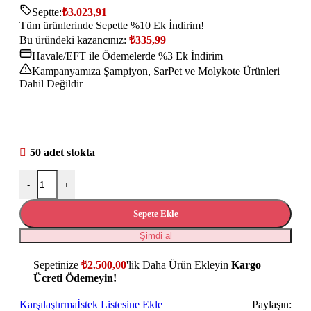
Septte:
₺
3.023,91
Tüm ürünlerinde Sepette %10 Ek İndirim!
Bu üründeki kazancınız:
₺
335,99
Havale/EFT ile Ödemelerde %3 Ek İndirim
Kampanyamıza Şampiyon, SarPet ve Molykote Ürünleri
Dahil Değildir
50 adet stokta
-
+
Sepete Ekle
Şimdi al
Sepetinize
₺
2.500,00
'lik Daha Ürün Ekleyin
Kargo
Ücreti Ödemeyin!
Karşılaştırma
İstek Listesine Ekle
Paylaşın: