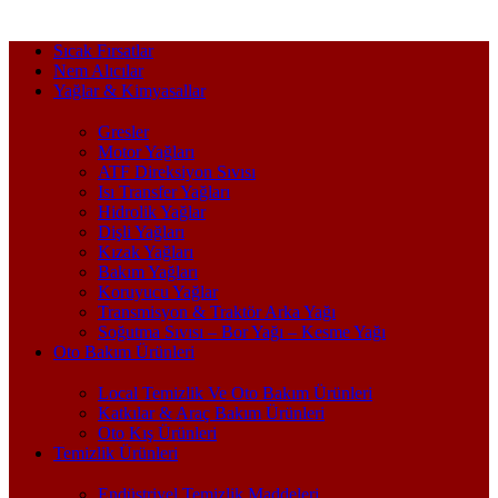
Sıcak Fırsatlar
Nem Alıcılar
Yağlar & Kimyasallar
Gresler
Motor Yağları
ATF Direksiyon Sıvısı
Isı Transfer Yağları
Hidrolik Yağlar
Dişli Yağları
Kızak Yağları
Bakım Yağları
Koruyucu Yağlar
Transmisyon & Traktör Arka Yağı
Soğutma Sıvısı – Bor Yağı – Kesme Yağı
Oto Bakım Ürünleri
Local Temizlik Ve Oto Bakım Ürünleri
Katkılar & Araç Bakım Ürünleri
Oto Kış Ürünleri
Temizlik Ürünleri
Endüstriyel Temizlik Maddeleri