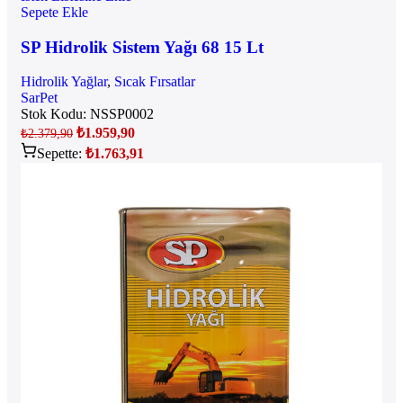
Sepete Ekle
SP Hidrolik Sistem Yağı 68 15 Lt
Hidrolik Yağlar
,
Sıcak Fırsatlar
SarPet
Stok Kodu:
NSSP0002
₺
1.959,90
₺
2.379,90
Sepette:
₺
1.763,91