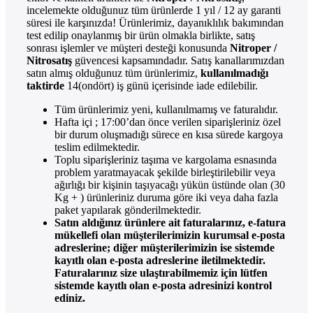
incelemekte olduğunuz tüm ürünlerde 1 yıl / 12 ay garanti
süresi ile karşınızda! Ürünlerimiz, dayanıklılık bakımından
test edilip onaylanmış bir ürün olmakla birlikte, satış
sonrası işlemler ve müşteri desteği konusunda
Nitroper /
Nitrosatış
güvencesi kapsamındadır. Satış kanallarımızdan
satın almış olduğunuz tüm ürünlerimiz,
kullanılmadığı
taktirde
14(ondört) iş günü içerisinde iade edilebilir.
Tüm ürünlerimiz yeni, kullanılmamış ve faturalıdır.
Hafta içi ; 17:00’dan önce verilen siparişleriniz özel
bir durum oluşmadığı sürece en kısa sürede kargoya
teslim edilmektedir.
Toplu siparişleriniz taşıma ve kargolama esnasında
problem yaratmayacak şekilde birleştirilebilir veya
ağırlığı bir kişinin taşıyacağı yükün üstünde olan (30
Kg + ) ürünleriniz duruma göre iki veya daha fazla
paket yapılarak gönderilmektedir.
Satın aldığınız ürünlere ait faturalarınız, e-fatura
mükellefi olan müşterilerimizin kurumsal e-posta
adreslerine; diğer müşterilerimizin ise sistemde
kayıtlı olan e-posta adreslerine iletilmektedir.
Faturalarınız size ulaştırabilmemiz için lütfen
sistemde kayıtlı olan e-posta adresinizi kontrol
ediniz.