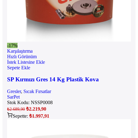
-17%
Karşılaştırma
Hızlı Görünüm
İstek Listesine Ekle
Sepete Ekle
SP Kırmızı Gres 14 Kg Plastik Kova
Gresler
,
Sıcak Fırsatlar
SarPet
Stok Kodu:
NSSP0008
₺
2.219,90
₺
2.689,90
Sepette:
₺
1.997,91