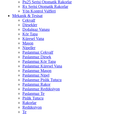
Pn25 Serisi Otomatik Rakorlar
Rx Serisi Otomatik Rakorlar
Yön Kontrol Valfleri
Mekanik & Tesisat
Çekvalf
Dirsekler
Doğalgaz Vanası
Kör Tapa
Küresel Vana
Maşon
Nipeller
Paslanmaz Çekvalf
Paslanmaz Dirsek
Paslanmaz Kör Tapa
Paslanmaz Küresel Vana
Paslanmaz Maşon
Paslanmaz Nipel
Paslanmaz Pislik Tutucu
Paslanmaz Rakor
Paslanmaz Redüksiyon
Paslanmaz Te
Pislik Tutucu
Rakorlar
Redüksiyon
Te