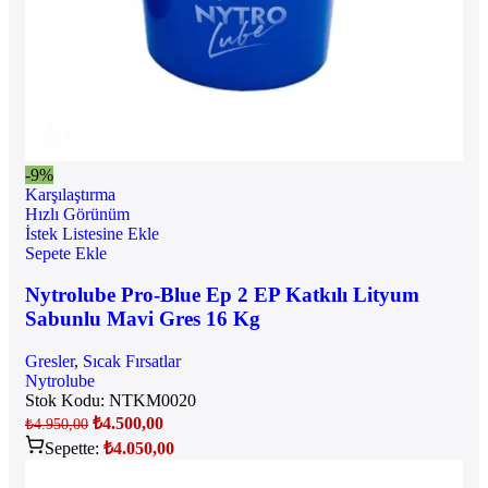
-9%
Karşılaştırma
Hızlı Görünüm
İstek Listesine Ekle
Sepete Ekle
Nytrolube Pro-Blue Ep 2 EP Katkılı Lityum
Sabunlu Mavi Gres 16 Kg
Gresler
,
Sıcak Fırsatlar
Nytrolube
Stok Kodu:
NTKM0020
₺
4.500,00
₺
4.950,00
Sepette:
₺
4.050,00