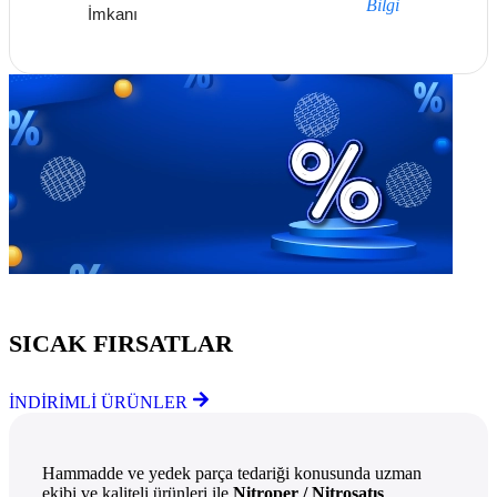
Bilgi
İmkanı
Göz Atmayı Unutmayın
SICAK FIRSATLAR
İNDİRİMLİ ÜRÜNLER
Hammadde ve yedek parça tedariği konusunda uzman
ekibi ve kaliteli ürünleri ile
Nitroper / Nitrosatış
,