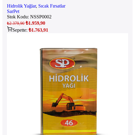
Hidrolik Yağlar
,
Sıcak Fırsatlar
SarPet
Stok Kodu:
NSSP0002
₺
1.959,90
₺
2.379,90
Sepette:
₺
1.763,91