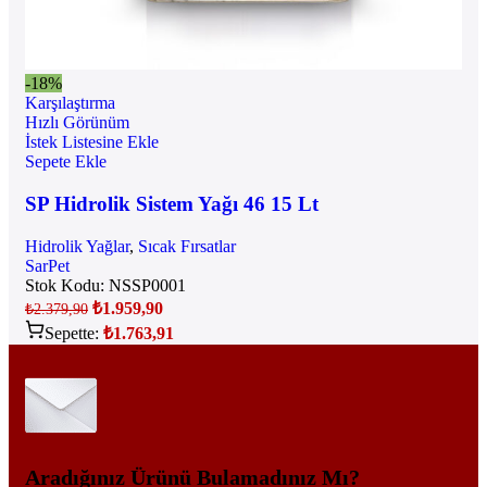
-18%
Karşılaştırma
Hızlı Görünüm
İstek Listesine Ekle
Sepete Ekle
SP Hidrolik Sistem Yağı 46 15 Lt
Hidrolik Yağlar
,
Sıcak Fırsatlar
SarPet
Stok Kodu:
NSSP0001
₺
1.959,90
₺
2.379,90
Sepette:
₺
1.763,91
Aradığınız Ürünü Bulamadınız Mı?