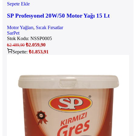
Sepete Ekle
SP Profesyonel 20W/50 Motor Yağı 15 Lt
Motor Yağları
,
Sıcak Fırsatlar
SarPet
Stok Kodu:
NSSP0005
₺
2.059,90
₺
2.489,90
Sepette:
₺
1.853,91