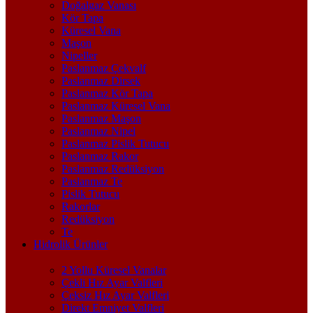
Doğalgaz Vanası
Kör Tapa
Küresel Vana
Maşon
Nipeller
Paslanmaz Çekvalf
Paslanmaz Dirsek
Paslanmaz Kör Tapa
Paslanmaz Küresel Vana
Paslanmaz Maşon
Paslanmaz Nipel
Paslanmaz Pislik Tutucu
Paslanmaz Rakor
Paslanmaz Redüksiyon
Paslanmaz Te
Pislik Tutucu
Rakorlar
Redüksiyon
Te
Hidrolik Ürünler
2 Yollu Küresel Vanalar
Çekli Hız Ayar Valfleri
Çeksiz Hız Ayar Valfleri
Direkt Emniyet Valfleri