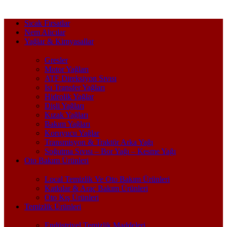
Sıcak Fırsatlar
Nem Alıcılar
Yağlar & Kimyasallar
Gresler
Motor Yağları
ATF Direksiyon Sıvısı
Isı Transfer Yağları
Hidrolik Yağlar
Dişli Yağları
Kızak Yağları
Bakım Yağları
Koruyucu Yağlar
Transmisyon & Traktör Arka Yağı
Soğutma Sıvısı – Bor Yağı – Kesme Yağı
Oto Bakım Ürünleri
Local Temizlik Ve Oto Bakım Ürünleri
Katkılar & Araç Bakım Ürünleri
Oto Kış Ürünleri
Temizlik Ürünleri
Endüstriyel Temizlik Maddeleri