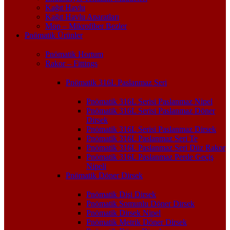
Kağıt Havlu
Kağıt Havlu Aparatları
Mop – Mikrofiber Bezler
Pnömatik Ürünler
Pnömatik Hortum
Rakor – Fittings
Pnömatik 316L Paslanmaz Seri
Pnömatik 316L Serisi Paslanmaz Nipel
Pnömatik 316L Serisi Paslanmaz Döner
Dirsek
Pnömatik 316L Serisi Paslanmaz Dirsek
Pnömatik 316L Paslanmaz Seri Te
Pnömatik 316L Paslanmaz Seri Düz Rakor
Pnömatik 316L Paslanmaz Perde Geçiş
Nipeli
Pnömatik Döner Dirsek
Pnömatik Dişi Dirsek
Pnömatik Somunlu Döner Dirsek
Pnömatik Dirsek Nipel
Pnömatik Metrik Döner Dirsek