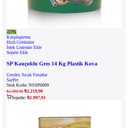
-17%
Karşılaştırma
Hızlı Görünüm
İstek Listesine Ekle
Sepete Ekle
SP Kauçuklu Gres 14 Kg Plastik Kova
Gresler
,
Sıcak Fırsatlar
SarPet
Stok Kodu:
NSSP0009
₺
2.219,90
₺
2.689,90
Sepette:
₺
1.997,91