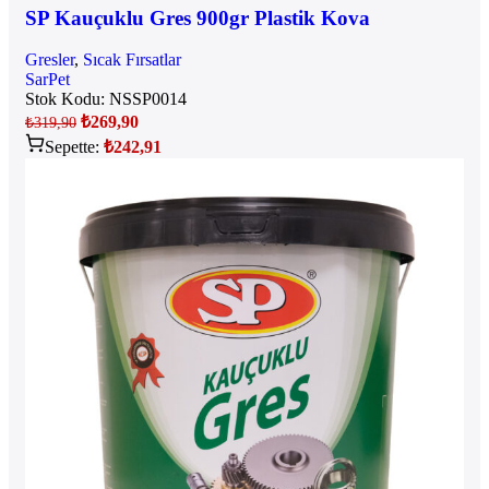
SP Kauçuklu Gres 900gr Plastik Kova
Gresler
,
Sıcak Fırsatlar
SarPet
Stok Kodu:
NSSP0014
₺
269,90
₺
319,90
Sepette:
₺
242,91