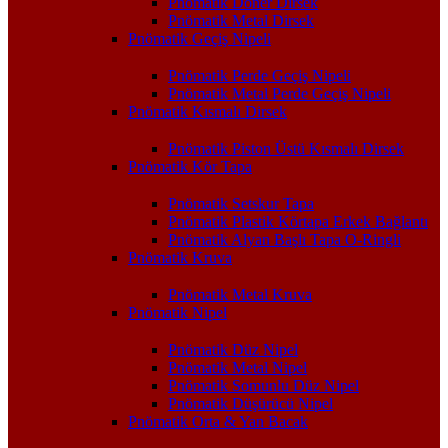
Pnömatik Döner Dirsek
Pnömatik Metal Dirsek
Pnömatik Geçiş Nipeli
Pnömatik Perde Geçiş Nipeli
Pnömatik Metal Perde Geçiş Nipeli
Pnömatik Kısmalı Dirsek
Pnömatik Piston Üstü Kısmalı Dirsek
Pnömatik Kör Tapa
Pnömatik Setskur Tapa
Pnömatik Plastik Körtapa Erkek Bağlantı
Pnömatik Alyan Başlı Tapa O-Ringli
Pnömatik Kruva
Pnömatik Metal Kruva
Pnömatik Nipel
Pnömatik Düz Nipel
Pnömatik Metal Nipel
Pnömatik Somunlu Düz Nipel
Pnömatik Düşürücü Nipel
Pnömatik Orta & Yan Bacak