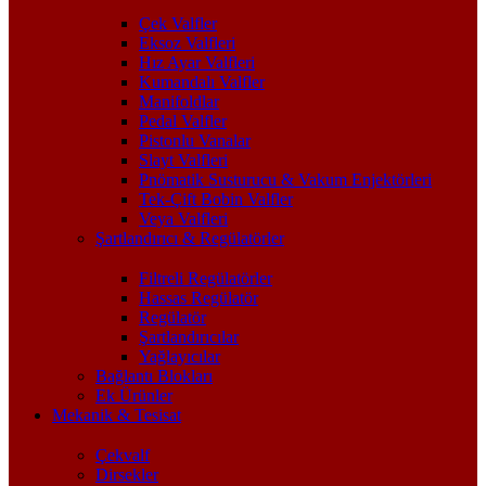
Çek Valfler
Eksoz Valfleri
Hız Ayar Valfleri
Kumandalı Valfler
Manifoldlar
Pedal Valfler
Pistonlu Vanalar
Slayt Valfleri
Pnömatik Susturucu & Vakum Enjektörleri
Tek-Çift Bobin Valfler
Veya Valfleri
Şartlandırıcı & Regülatörler
Filtreli Regülatörler
Hassas Regülatör
Regülatör
Şartlandırıcılar
Yağlayıcılar
Bağlantı Blokları
Ek Ürünler
Mekanik & Tesisat
Çekvalf
Dirsekler