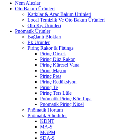
Nem Alıcılar
Oto Bakım Ürünleri
Katkılar & Araç Bakım Ürünleri
Local Temizlik Ve Oto Bakım Ürünleri
Oto Kış Ürünleri
Pnömatik Ürünler
Bağlantı Blokları
Ek Ürünler
Pirinç Rakor & Fittings
Pirinç Dirsek
Pirinç Düz Rakor
Pirinç Küresel Vana
Pirinç Maşon
Pirinç Pres
Pirinç Redüksiyon
Pirinç Te
Pirinç Ters Lüle
Pnömatik Pirinç Kör Tapa
Pnömatik Pirinç Nipel
Pnömatik Hortum
Pnömatik Silindirler
KDNT
MA-S
MGPM
SDA-S