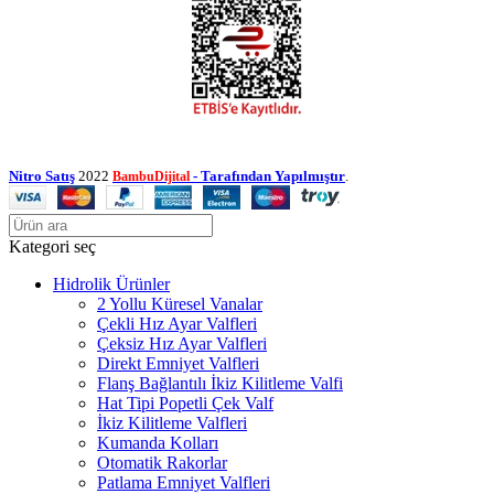
Nitro Satış
2022
- Tarafından Yapılmıştır
.
BambuDijital
Kategori seç
Hidrolik Ürünler
2 Yollu Küresel Vanalar
Çekli Hız Ayar Valfleri
Çeksiz Hız Ayar Valfleri
Direkt Emniyet Valfleri
Flanş Bağlantılı İkiz Kilitleme Valfi
Hat Tipi Popetli Çek Valf
İkiz Kilitleme Valfleri
Kumanda Kolları
Otomatik Rakorlar
Patlama Emniyet Valfleri