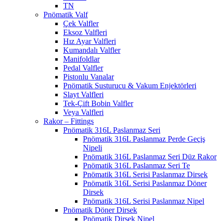
TN
Pnömatik Valf
Çek Valfler
Eksoz Valfleri
Hız Ayar Valfleri
Kumandalı Valfler
Manifoldlar
Pedal Valfler
Pistonlu Vanalar
Pnömatik Susturucu & Vakum Enjektörleri
Slayt Valfleri
Tek-Çift Bobin Valfler
Veya Valfleri
Rakor – Fittings
Pnömatik 316L Paslanmaz Seri
Pnömatik 316L Paslanmaz Perde Geçiş
Nipeli
Pnömatik 316L Paslanmaz Seri Düz Rakor
Pnömatik 316L Paslanmaz Seri Te
Pnömatik 316L Serisi Paslanmaz Dirsek
Pnömatik 316L Serisi Paslanmaz Döner
Dirsek
Pnömatik 316L Serisi Paslanmaz Nipel
Pnömatik Döner Dirsek
Pnömatik Dirsek Nipel