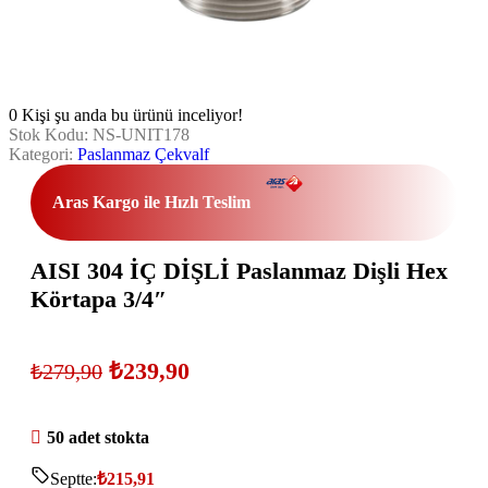
0
Kişi şu anda bu ürünü inceliyor!
Stok Kodu:
NS-UNIT178
Kategori:
Paslanmaz Çekvalf
Aras Kargo ile Hızlı Teslim
AISI 304 İÇ DİŞLİ Paslanmaz Dişli Hex
Körtapa 3/4″
₺
239,90
₺
279,90
50 adet stokta
Septte:
₺
215,91