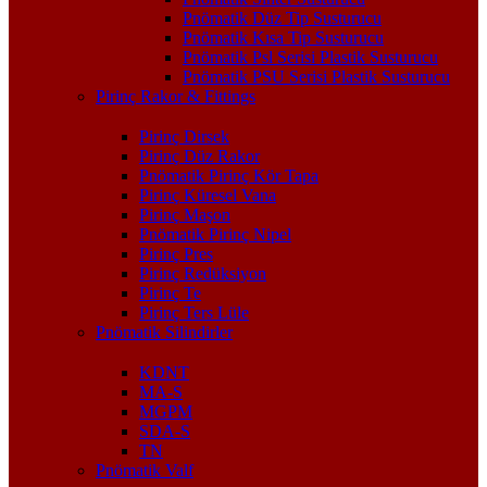
Pnömatik Düz Tip Susturucu
Pnömatik Kısa Tip Susturucu
Pnömatik Psl Serisi Plastik Susturucu
Pnömatik PSU Serisi Plastik Susturucu
Pirinç Rakor & Fittings
Pirinç Dirsek
Pirinç Düz Rakor
Pnömatik Pirinç Kör Tapa
Pirinç Küresel Vana
Pirinç Maşon
Pnömatik Pirinç Nipel
Pirinç Pres
Pirinç Redüksiyon
Pirinç Te
Pirinç Ters Lüle
Pnömatik Silindirler
KDNT
MA-S
MGPM
SDA-S
TN
Pnömatik Valf