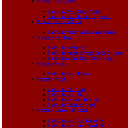
Pnömatik Geçiş Nipeli
Pnömatik Perde Geçiş Nipeli
Pnömatik Metal Perde Geçiş Nipeli
Pnömatik Kısmalı Dirsek
Pnömatik Piston Üstü Kısmalı Dirsek
Pnömatik Kör Tapa
Pnömatik Setskur Tapa
Pnömatik Plastik Körtapa Erkek Bağlantı
Pnömatik Alyan Başlı Tapa O-Ringli
Pnömatik Kruva
Pnömatik Metal Kruva
Pnömatik Nipel
Pnömatik Düz Nipel
Pnömatik Metal Nipel
Pnömatik Somunlu Düz Nipel
Pnömatik Düşürücü Nipel
Pnömatik Orta & Yan Bacak
Pnömatik Metal Yan Bacak Te
Pnömatik Metal Orta Bacak Te