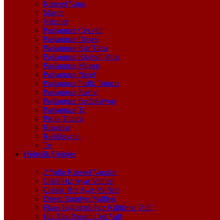
Küresel Vana
Maşon
Nipeller
Paslanmaz Çekvalf
Paslanmaz Dirsek
Paslanmaz Kör Tapa
Paslanmaz Küresel Vana
Paslanmaz Maşon
Paslanmaz Nipel
Paslanmaz Pislik Tutucu
Paslanmaz Rakor
Paslanmaz Redüksiyon
Paslanmaz Te
Pislik Tutucu
Rakorlar
Redüksiyon
Te
Hidrolik Ürünler
2 Yollu Küresel Vanalar
Çekli Hız Ayar Valfleri
Çeksiz Hız Ayar Valfleri
Direkt Emniyet Valfleri
Flanş Bağlantılı İkiz Kilitleme Valfi
Hat Tipi Popetli Çek Valf