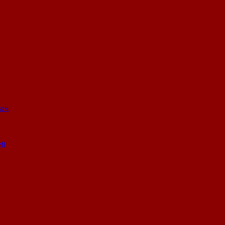
sek
li