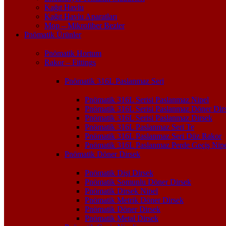
Kağıt Havlu
Kağıt Havlu Aparatları
Mop – Mikrofiber Bezler
Pnömatik Ürünler
Pnömatik Hortum
Rakor – Fittings
Pnömatik 316L Paslanmaz Seri
Pnömatik 316L Serisi Paslanmaz Nipel
Pnömatik 316L Serisi Paslanmaz Döner Dir
Pnömatik 316L Serisi Paslanmaz Dirsek
Pnömatik 316L Paslanmaz Seri Te
Pnömatik 316L Paslanmaz Seri Düz Rakor
Pnömatik 316L Paslanmaz Perde Geçiş Nipe
Pnömatik Döner Dirsek
Pnömatik Dişi Dirsek
Pnömatik Somunlu Döner Dirsek
Pnömatik Dirsek Nipel
Pnömatik Metrik Döner Dirsek
Pnömatik Döner Dirsek
Pnömatik Metal Dirsek