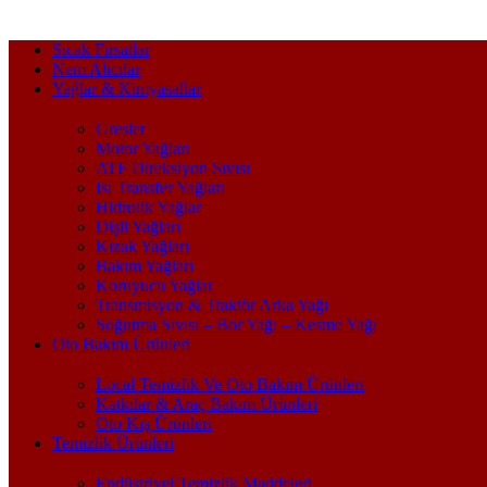
Sıcak Fırsatlar
Nem Alıcılar
Yağlar & Kimyasallar
Gresler
Motor Yağları
ATF Direksiyon Sıvısı
Isı Transfer Yağları
Hidrolik Yağlar
Dişli Yağları
Kızak Yağları
Bakım Yağları
Koruyucu Yağlar
Transmisyon & Traktör Arka Yağı
Soğutma Sıvısı – Bor Yağı – Kesme Yağı
Oto Bakım Ürünleri
Local Temizlik Ve Oto Bakım Ürünleri
Katkılar & Araç Bakım Ürünleri
Oto Kış Ürünleri
Temizlik Ürünleri
Endüstriyel Temizlik Maddeleri