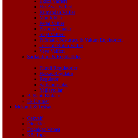
Eksoz Valfleri
Hız Ayar Valfleri
Kumandalı Valfler
Manifoldlar
Pedal Valfler
Pistonlu Vanalar
Slayt Valfleri
Pnömatik Susturucu & Vakum Enjektörleri
Tek-Çift Bobin Valfler
Veya Valfleri
Şartlandırıcı & Regülatörler
Filtreli Regülatörler
Hassas Regülatör
Regülatör
Şartlandırıcılar
Yağlayıcılar
Bağlantı Blokları
Ek Ürünler
Mekanik & Tesisat
Çekvalf
Dirsekler
Doğalgaz Vanası
Kör Tapa