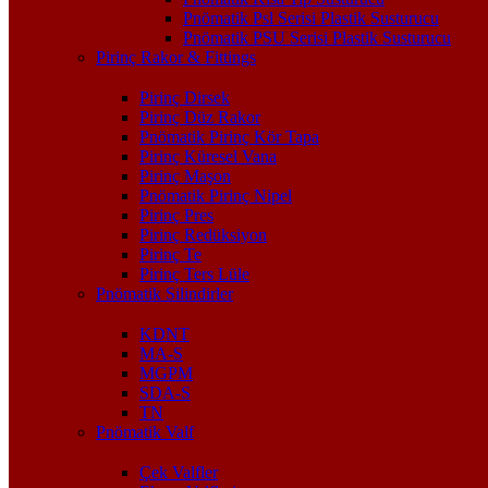
Pnömatik Psl Serisi Plastik Susturucu
Pnömatik PSU Serisi Plastik Susturucu
Pirinç Rakor & Fittings
Pirinç Dirsek
Pirinç Düz Rakor
Pnömatik Pirinç Kör Tapa
Pirinç Küresel Vana
Pirinç Maşon
Pnömatik Pirinç Nipel
Pirinç Pres
Pirinç Redüksiyon
Pirinç Te
Pirinç Ters Lüle
Pnömatik Silindirler
KDNT
MA-S
MGPM
SDA-S
TN
Pnömatik Valf
Çek Valfler