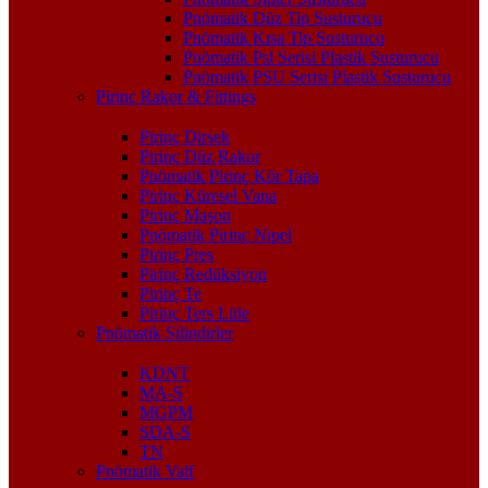
Pnömatik Düz Tip Susturucu
Pnömatik Kısa Tip Susturucu
Pnömatik Psl Serisi Plastik Susturucu
Pnömatik PSU Serisi Plastik Susturucu
Pirinç Rakor & Fittings
Pirinç Dirsek
Pirinç Düz Rakor
Pnömatik Pirinç Kör Tapa
Pirinç Küresel Vana
Pirinç Maşon
Pnömatik Pirinç Nipel
Pirinç Pres
Pirinç Redüksiyon
Pirinç Te
Pirinç Ters Lüle
Pnömatik Silindirler
KDNT
MA-S
MGPM
SDA-S
TN
Pnömatik Valf