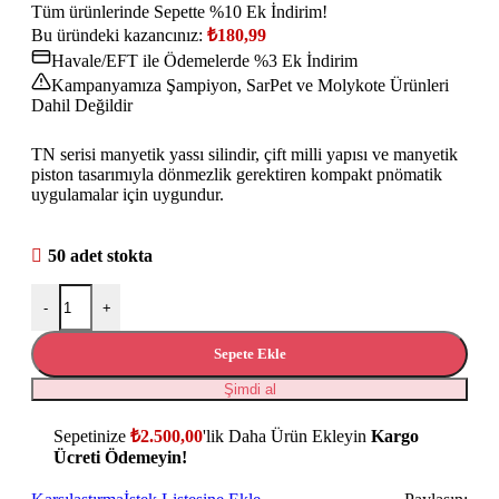
Tüm ürünlerinde Sepette %10 Ek İndirim!
Bu üründeki kazancınız:
₺
180,99
Havale/EFT ile Ödemelerde %3 Ek İndirim
Kampanyamıza Şampiyon, SarPet ve Molykote Ürünleri
Dahil Değildir
TN serisi manyetik yassı silindir, çift milli yapısı ve manyetik
piston tasarımıyla dönmezlik gerektiren kompakt pnömatik
uygulamalar için uygundur.
50 adet stokta
-
+
Sepete Ekle
Şimdi al
Sepetinize
₺
2.500,00
'lik Daha Ürün Ekleyin
Kargo
Ücreti Ödemeyin!