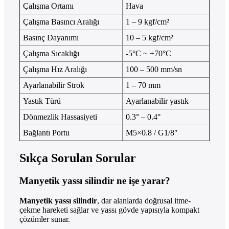
Çalışma Ortamı
Hava
Çalışma Basıncı Aralığı
1 – 9 kgf/cm²
Basınç Dayanımı
10 – 5 kgf/cm²
Çalışma Sıcaklığı
-5°C ~ +70°C
Çalışma Hız Aralığı
100 – 500 mm/sn
Ayarlanabilir Strok
1 – 70 mm
Yastık Türü
Ayarlanabilir yastık
Dönmezlik Hassasiyeti
0.3° – 0.4°
Bağlantı Portu
M5×0.8 / G1/8″
Sıkça Sorulan Sorular
Manyetik yassı silindir ne işe yarar?
Manyetik yassı silindir
, dar alanlarda doğrusal itme-
çekme hareketi sağlar ve yassı gövde yapısıyla kompakt
çözümler sunar.