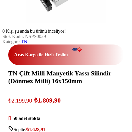
0
Kişi şu anda bu ürünü inceliyor!
Stok Kodu:
NSPS0029
Kategori:
TN
Aras Kargo ile Hızlı Teslim
TN Çift Milli Manyetik Yassı Silindir
(Dönmez Milli) 16x150mm
₺
1.809,90
₺
2.199,90
50 adet stokta
Septte:
₺
1.628,91