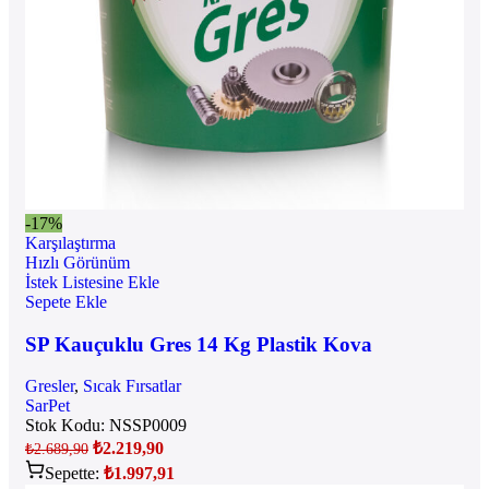
-17%
Karşılaştırma
Hızlı Görünüm
İstek Listesine Ekle
Sepete Ekle
SP Kauçuklu Gres 14 Kg Plastik Kova
Gresler
,
Sıcak Fırsatlar
SarPet
Stok Kodu:
NSSP0009
₺
2.219,90
₺
2.689,90
Sepette:
₺
1.997,91