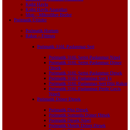
Kağıt Havlu
Kağıt Havlu Aparatları
Mop – Mikrofiber Bezler
Pnömatik Ürünler
Pnömatik Hortum
Rakor – Fittings
Pnömatik 316L Paslanmaz Seri
Pnömatik 316L Serisi Paslanmaz Nipel
Pnömatik 316L Serisi Paslanmaz Döner
Dirsek
Pnömatik 316L Serisi Paslanmaz Dirsek
Pnömatik 316L Paslanmaz Seri Te
Pnömatik 316L Paslanmaz Seri Düz Rakor
Pnömatik 316L Paslanmaz Perde Geçiş
Nipeli
Pnömatik Döner Dirsek
Pnömatik Dişi Dirsek
Pnömatik Somunlu Döner Dirsek
Pnömatik Dirsek Nipel
Pnömatik Metrik Döner Dirsek