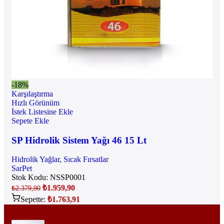
-18%
Karşılaştırma
Hızlı Görünüm
İstek Listesine Ekle
Sepete Ekle
SP Hidrolik Sistem Yağı 46 15 Lt
Hidrolik Yağlar
,
Sıcak Fırsatlar
SarPet
Stok Kodu:
NSSP0001
₺
1.959,90
₺
2.379,90
Sepette:
₺
1.763,91