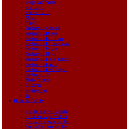
Doğalgaz Vanası
Kör Tapa
Küresel Vana
Maşon
Nipeller
Paslanmaz Çekvalf
Paslanmaz Dirsek
Paslanmaz Kör Tapa
Paslanmaz Küresel Vana
Paslanmaz Maşon
Paslanmaz Nipel
Paslanmaz Pislik Tutucu
Paslanmaz Rakor
Paslanmaz Redüksiyon
Paslanmaz Te
Pislik Tutucu
Rakorlar
Redüksiyon
Te
Hidrolik Ürünler
2 Yollu Küresel Vanalar
Çekli Hız Ayar Valfleri
Çeksiz Hız Ayar Valfleri
Direkt Emniyet Valfleri