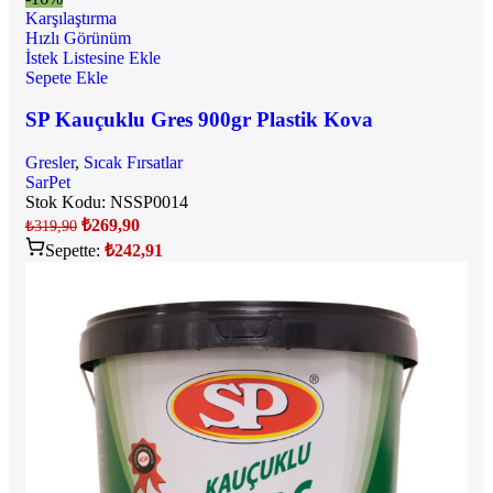
Karşılaştırma
Hızlı Görünüm
İstek Listesine Ekle
Sepete Ekle
SP Kauçuklu Gres 900gr Plastik Kova
Gresler
,
Sıcak Fırsatlar
SarPet
Stok Kodu:
NSSP0014
₺
269,90
₺
319,90
Sepette:
₺
242,91