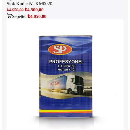
Stok Kodu:
NTKM0020
₺
4.500,00
₺
4.950,00
Sepette:
₺
4.050,00