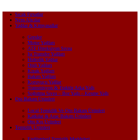
Sıcak Fırsatlar
Nem Alıcılar
Yağlar & Kimyasallar
Gresler
Motor Yağları
ATF Direksiyon Sıvısı
Isı Transfer Yağları
Hidrolik Yağlar
Dişli Yağları
Kızak Yağları
Bakım Yağları
Koruyucu Yağlar
Transmisyon & Traktör Arka Yağı
Soğutma Sıvısı – Bor Yağı – Kesme Yağı
Oto Bakım Ürünleri
Local Temizlik Ve Oto Bakım Ürünleri
Katkılar & Araç Bakım Ürünleri
Oto Kış Ürünleri
Temizlik Ürünleri
Endüstriyel Temizlik Maddeleri