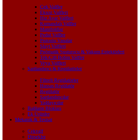
Çek Valfler
Eksoz Valfleri
Hız Ayar Valfleri
Kumandalı Valfler
Manifoldlar
Pedal Valfler
Pistonlu Vanalar
Slayt Valfleri
Pnömatik Susturucu & Vakum Enjektörleri
Tek-Çift Bobin Valfler
Veya Valfleri
Şartlandırıcı & Regülatörler
Filtreli Regülatörler
Hassas Regülatör
Regülatör
Şartlandırıcılar
Yağlayıcılar
Bağlantı Blokları
Ek Ürünler
Mekanik & Tesisat
Çekvalf
Dirsekler