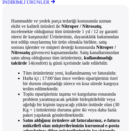
İNDİRİMLİ ÜRÜNLER
Hammadde ve yedek parça tedariği konusunda uzman
ekibi ve kaliteli ürünleri ile
Nitroper / Nitrosatış
,
incelemekte olduğunuz tüm ürünlerde 1 yıl / 12 ay garanti
süresi ile karşınızda! Ürünlerimiz, dayanıklılık bakımından
test edilip onaylanmış bir ürün olmakla birlikte, satış
sonrası işlemler ve müşteri desteği konusunda
Nitroper /
Nitrosatış
güvencesi kapsamındadır. Satış kanallarımızdan
satın almış olduğunuz tüm ürünlerimiz,
kullanılmadığı
taktirde
14(ondört) iş günü içerisinde iade edilebilir.
Tüm ürünlerimiz yeni, kullanılmamış ve faturalıdır.
Hafta içi ; 17:00’dan önce verilen siparişleriniz özel
bir durum oluşmadığı sürece en kısa sürede kargoya
teslim edilmektedir.
Toplu siparişleriniz taşıma ve kargolama esnasında
problem yaratmayacak şekilde birleştirilebilir veya
ağırlığı bir kişinin taşıyacağı yükün üstünde olan (30
Kg + ) ürünleriniz duruma göre iki veya daha fazla
paket yapılarak gönderilmektedir.
Satın aldığınız ürünlere ait faturalarınız, e-fatura
mükellefi olan müşterilerimizin kurumsal e-posta
adreslerine; diğer müşterilerimizin ise sistemde