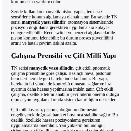
korunmasına yardımcı olur.
Seride kullanılan manyetik piston yapısı, temassız
sensörlerle konum algılamaya olanak tanır. Bu sayede TN
serisi
manyetik yassı silindir
, otomasyon sistemlerinde
pozisyon doğrulama gerektiren uygulamalara kolayca
entegre edilebilir. Reed switch ve benzeri algılayıcılar ile
piston konumu izlenebilir; bu durum proses güvenliğini
artırır ve hatalı çevrim riskini azaltır.
Çalışma Prensibi ve Çift Milli Yapı
TN serisi
manyetik yassı silindir
, çift etkili pnömatik
çalışma prensibine göre çalışır. Basınçlı hava, pistonun
hem ileri hem de geri hareketinde kullanılır. Bu yapı,
hareketin iki yönde de kontrollü olmasını sağlar ve hız
ayarının daha hassas yapılmasına imkân tanır. Çift etkili
çalışma, özellikle tekrarlanabilir çevrimlerin önemli olduğu
otomasyon uygulamalarında sistem kararlılığını destekler.
Çift milli tasarım, piston çubuğunun dönmesini
engelleyerek doğrusal hareket boyunca stabilite sağlar. Bu
özellik, özellikle hassas pozisyonlama gerektiren
uygulamalarda önemlidir. Yan yüklerin bulunduğu
sistemlerde, çift milli yapı hareket sırasında oluşabilecek