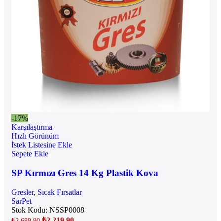
-17%
Karşılaştırma
Hızlı Görünüm
İstek Listesine Ekle
Sepete Ekle
SP Kırmızı Gres 14 Kg Plastik Kova
Gresler
,
Sıcak Fırsatlar
SarPet
Stok Kodu:
NSSP0008
₺
2.219,90
₺
2.689,90