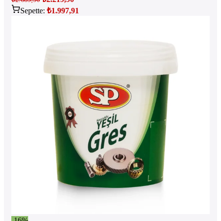
Sepette:
₺
1.997,91
-16%