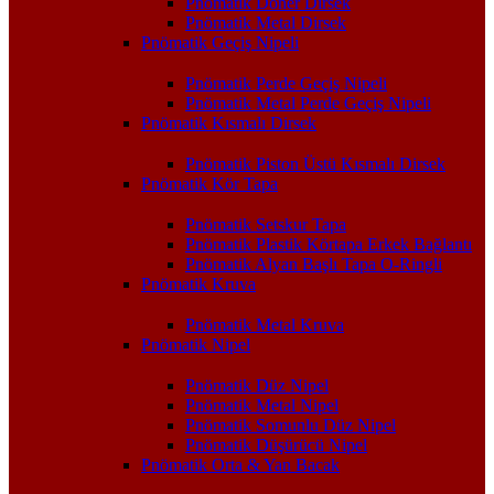
Pnömatik Döner Dirsek
Pnömatik Metal Dirsek
Pnömatik Geçiş Nipeli
Pnömatik Perde Geçiş Nipeli
Pnömatik Metal Perde Geçiş Nipeli
Pnömatik Kısmalı Dirsek
Pnömatik Piston Üstü Kısmalı Dirsek
Pnömatik Kör Tapa
Pnömatik Setskur Tapa
Pnömatik Plastik Körtapa Erkek Bağlantı
Pnömatik Alyan Başlı Tapa O-Ringli
Pnömatik Kruva
Pnömatik Metal Kruva
Pnömatik Nipel
Pnömatik Düz Nipel
Pnömatik Metal Nipel
Pnömatik Somunlu Düz Nipel
Pnömatik Düşürücü Nipel
Pnömatik Orta & Yan Bacak