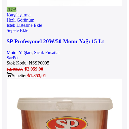
-17%
Karşılaştırma
Hızlı Görünüm
İstek Listesine Ekle
Sepete Ekle
SP Profesyonel 20W/50 Motor Yağı 15 Lt
Motor Yağları
,
Sıcak Fırsatlar
SarPet
Stok Kodu:
NSSP0005
₺
2.059,90
₺
2.489,90
Sepette:
₺
1.853,91