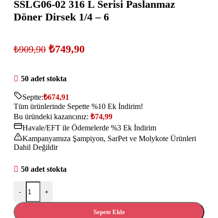
SSLG06-02 316 L Serisi Paslanmaz
Döner Dirsek 1/4 – 6
₺
749,90
₺
909,90
50 adet stokta
Septte:
₺
674,91
Tüm ürünlerinde Sepette %10 Ek İndirim!
Bu üründeki kazancınız:
₺
74,99
Havale/EFT ile Ödemelerde %3 Ek İndirim
Kampanyamıza Şampiyon, SarPet ve Molykote Ürünleri
Dahil Değildir
50 adet stokta
-
+
Sepete Ekle