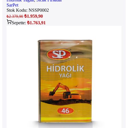
SarPet
Stok Kodu:
NSSP0002
₺
1.959,90
₺
2.379,90
Sepette:
₺
1.763,91