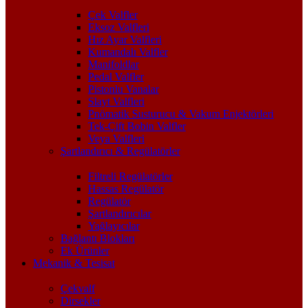
Çek Valfler
Eksoz Valfleri
Hız Ayar Valfleri
Kumandalı Valfler
Manifoldlar
Pedal Valfler
Pistonlu Vanalar
Slayt Valfleri
Pnömatik Susturucu & Vakum Enjektörleri
Tek-Çift Bobin Valfler
Veya Valfleri
Şartlandırıcı & Regülatörler
Filtreli Regülatörler
Hassas Regülatör
Regülatör
Şartlandırıcılar
Yağlayıcılar
Bağlantı Blokları
Ek Ürünler
Mekanik & Tesisat
Çekvalf
Dirsekler