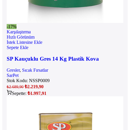
-17%
Karşılaştırma
Hızlı Görünüm
İstek Listesine Ekle
Sepete Ekle
SP Kauçuklu Gres 14 Kg Plastik Kova
Gresler
,
Sıcak Fırsatlar
SarPet
Stok Kodu:
NSSP0009
₺
2.219,90
₺
2.689,90
Sepette:
₺
1.997,91