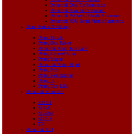
Pnömatik Düz Tip Susturucu
Pnömatik Kısa Tip Susturucu
Pnömatik Psl Serisi Plastik Susturucu
Pnömatik PSU Serisi Plastik Susturucu
Pirinç Rakor & Fittings
Pirinç Dirsek
Pirinç Düz Rakor
Pnömatik Pirinç Kör Tapa
Pirinç Küresel Vana
Pirinç Maşon
Pnömatik Pirinç Nipel
Pirinç Pres
Pirinç Redüksiyon
Pirinç Te
Pirinç Ters Lüle
Pnömatik Silindirler
KDNT
MA-S
MGPM
SDA-S
TN
Pnömatik Valf