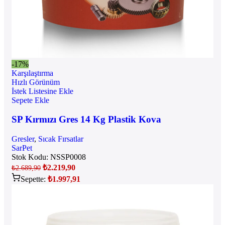
-17%
Karşılaştırma
Hızlı Görünüm
İstek Listesine Ekle
Sepete Ekle
SP Kırmızı Gres 14 Kg Plastik Kova
Gresler
,
Sıcak Fırsatlar
SarPet
Stok Kodu:
NSSP0008
₺
2.219,90
₺
2.689,90
Sepette:
₺
1.997,91