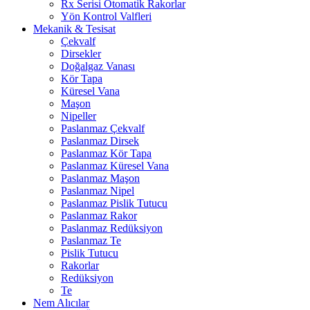
Rx Serisi Otomatik Rakorlar
Yön Kontrol Valfleri
Mekanik & Tesisat
Çekvalf
Dirsekler
Doğalgaz Vanası
Kör Tapa
Küresel Vana
Maşon
Nipeller
Paslanmaz Çekvalf
Paslanmaz Dirsek
Paslanmaz Kör Tapa
Paslanmaz Küresel Vana
Paslanmaz Maşon
Paslanmaz Nipel
Paslanmaz Pislik Tutucu
Paslanmaz Rakor
Paslanmaz Redüksiyon
Paslanmaz Te
Pislik Tutucu
Rakorlar
Redüksiyon
Te
Nem Alıcılar