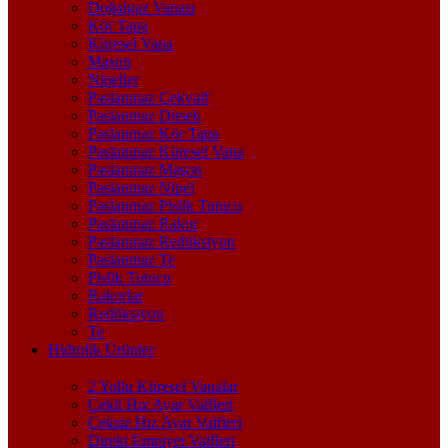
Doğalgaz Vanası
Kör Tapa
Küresel Vana
Maşon
Nipeller
Paslanmaz Çekvalf
Paslanmaz Dirsek
Paslanmaz Kör Tapa
Paslanmaz Küresel Vana
Paslanmaz Maşon
Paslanmaz Nipel
Paslanmaz Pislik Tutucu
Paslanmaz Rakor
Paslanmaz Redüksiyon
Paslanmaz Te
Pislik Tutucu
Rakorlar
Redüksiyon
Te
Hidrolik Ürünler
2 Yollu Küresel Vanalar
Çekli Hız Ayar Valfleri
Çeksiz Hız Ayar Valfleri
Direkt Emniyet Valfleri