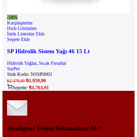
-18%
Karşılaştırma
Hızlı Görünüm
İstek Listesine Ekle
Sepete Ekle
SP Hidrolik Sistem Yağı 46 15 Lt
Hidrolik Yağlar
,
Sıcak Fırsatlar
SarPet
Stok Kodu:
NSSP0001
₺
1.959,90
₺
2.379,90
Sepette:
₺
1.763,91
Aradığınız Ürünü Bulamadınız Mı?