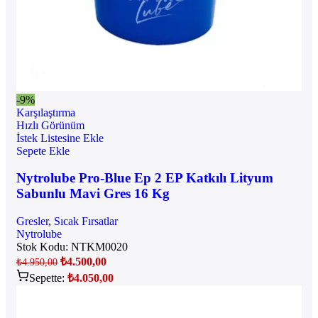
-9%
Karşılaştırma
Hızlı Görünüm
İstek Listesine Ekle
Sepete Ekle
Nytrolube Pro-Blue Ep 2 EP Katkılı Lityum
Sabunlu Mavi Gres 16 Kg
Gresler
,
Sıcak Fırsatlar
Nytrolube
Stok Kodu:
NTKM0020
₺
4.500,00
₺
4.950,00
Sepette:
₺
4.050,00