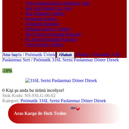
Flanş Bağlantılı İkiz Kilitleme Valfi
Hat Tipi Popetli Çek Valf
İkiz Kilitleme Valfleri
Kumanda Kolları
Otomatik Rakorlar
Patlama Emniyet Valfleri
Pn25 Serisi Otomatik Rakorlar
Rx Serisi Otomatik Rakorlar
Yön Kontrol Valfleri
Ana Sayfa
/
Pnömatik Ürünler
/
Rakor - Fittings
/
Pnömatik 316L
Aramak
Paslanmaz Seri
/
Pnömatik 316L Serisi Paslanmaz Döner Dirsek
-18%
0
Kişi şu anda bu ürünü inceliyor!
Stok Kodu:
NS-SSLG-06-02
Kategori:
Pnömatik 316L Serisi Paslanmaz Döner Dirsek
Aras Kargo ile Hızlı Teslim