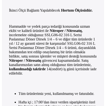
İkinci Ölçü Bağlantı Yapılabilecek
Hortum Ölçüsüdür.
Hammadde ve yedek parça tedariği konusunda uzman
ekibi ve kaliteli ürünleri ile
Nitroper / Nitrosatış
,
incelemekte olduğunuz SSLG06-02 316 L Serisi
Paslanmaz Döner Dirsek 1/4 – 6 ve diğer tüm ürünlerde 1
yıl / 12 ay garanti süresi ile karşınızda! SSLG06-02 316 L
Serisi Paslanmaz Döner Dirsek 1/4 – 6 ürünü, dayanıklılık
bakımından test edilip onaylanmış bir ürün olmakla
birlikte, satış sonrası işlemler ve müşteri desteği konusunda
Nitroper / Nitrosatış
güvencesi kapsamındadır. Satış
kanallarımızdan satın almış olduğunuz tüm ürünlerimiz,
kullanılmadığı taktirde
14(ondört) iş günü içerisinde iade
edilebilir.
Tüm ürünlerimiz yeni, kullanılmamış ve faturalıdır.
Hafta içi ; 17:00’dan önce verilen siparişleriniz özel