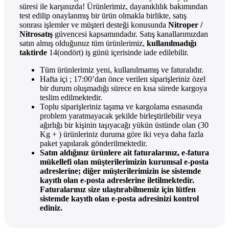
süresi ile karşınızda! Ürünlerimiz, dayanıklılık bakımından
test edilip onaylanmış bir ürün olmakla birlikte, satış
sonrası işlemler ve müşteri desteği konusunda
Nitroper /
Nitrosatış
güvencesi kapsamındadır. Satış kanallarımızdan
satın almış olduğunuz tüm ürünlerimiz,
kullanılmadığı
taktirde
14(ondört) iş günü içerisinde iade edilebilir.
Tüm ürünlerimiz yeni, kullanılmamış ve faturalıdır.
Hafta içi ; 17:00’dan önce verilen siparişleriniz özel
bir durum oluşmadığı sürece en kısa sürede kargoya
teslim edilmektedir.
Toplu siparişleriniz taşıma ve kargolama esnasında
problem yaratmayacak şekilde birleştirilebilir veya
ağırlığı bir kişinin taşıyacağı yükün üstünde olan (30
Kg + ) ürünleriniz duruma göre iki veya daha fazla
paket yapılarak gönderilmektedir.
Satın aldığınız ürünlere ait faturalarınız, e-fatura
mükellefi olan müşterilerimizin kurumsal e-posta
adreslerine; diğer müşterilerimizin ise sistemde
kayıtlı olan e-posta adreslerine iletilmektedir.
Faturalarınız size ulaştırabilmemiz için lütfen
sistemde kayıtlı olan e-posta adresinizi kontrol
ediniz.