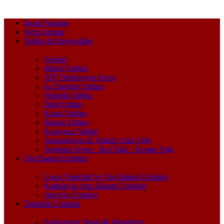
Sıcak Fırsatlar
Nem Alıcılar
Yağlar & Kimyasallar
Gresler
Motor Yağları
ATF Direksiyon Sıvısı
Isı Transfer Yağları
Hidrolik Yağlar
Dişli Yağları
Kızak Yağları
Bakım Yağları
Koruyucu Yağlar
Transmisyon & Traktör Arka Yağı
Soğutma Sıvısı – Bor Yağı – Kesme Yağı
Oto Bakım Ürünleri
Local Temizlik Ve Oto Bakım Ürünleri
Katkılar & Araç Bakım Ürünleri
Oto Kış Ürünleri
Temizlik Ürünleri
Endüstriyel Temizlik Maddeleri