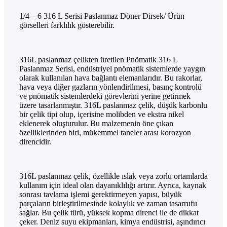
1/4 – 6 316 L Serisi Paslanmaz Döner Dirsek/ Ürün
görselleri farklılık gösterebilir.
316L paslanmaz çelikten üretilen Pnömatik 316 L
Paslanmaz Serisi, endüstriyel pnömatik sistemlerde yaygın
olarak kullanılan hava bağlantı elemanlarıdır. Bu rakorlar,
hava veya diğer gazların yönlendirilmesi, basınç kontrolü
ve pnömatik sistemlerdeki görevlerini yerine getirmek
üzere tasarlanmıştır. 316L paslanmaz çelik, düşük karbonlu
bir çelik tipi olup, içerisine molibden ve ekstra nikel
eklenerek oluşturulur. Bu malzemenin öne çıkan
özelliklerinden biri, mükemmel taneler arası korozyon
direncidir.
316L paslanmaz çelik, özellikle ıslak veya zorlu ortamlarda
kullanım için ideal olan dayanıklılığı artırır. Ayrıca, kaynak
sonrası tavlama işlemi gerektirmeyen yapısı, büyük
parçaların birleştirilmesinde kolaylık ve zaman tasarrufu
sağlar. Bu çelik türü, yüksek kopma direnci ile de dikkat
çeker. Deniz suyu ekipmanları, kimya endüstrisi, aşındırıcı