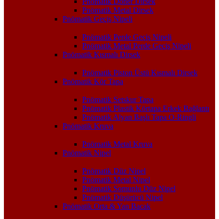
Pnömatik Döner Dirsek
Pnömatik Metal Dirsek
Pnömatik Geçiş Nipeli
Pnömatik Perde Geçiş Nipeli
Pnömatik Metal Perde Geçiş Nipeli
Pnömatik Kısmalı Dirsek
Pnömatik Piston Üstü Kısmalı Dirsek
Pnömatik Kör Tapa
Pnömatik Setskur Tapa
Pnömatik Plastik Körtapa Erkek Bağlantı
Pnömatik Alyan Başlı Tapa O-Ringli
Pnömatik Kruva
Pnömatik Metal Kruva
Pnömatik Nipel
Pnömatik Düz Nipel
Pnömatik Metal Nipel
Pnömatik Somunlu Düz Nipel
Pnömatik Düşürücü Nipel
Pnömatik Orta & Yan Bacak