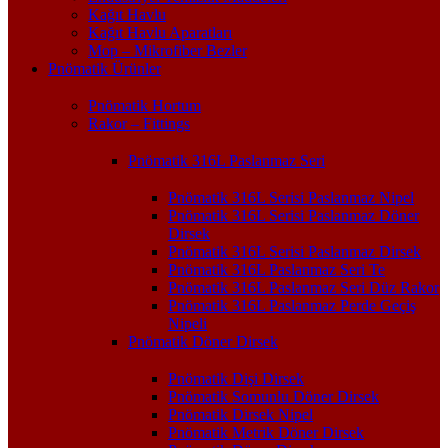
Kağıt Havlu
Kağıt Havlu Aparatları
Mop – Mikrofiber Bezler
Pnömatik Ürünler
Pnömatik Hortum
Rakor – Fittings
Pnömatik 316L Paslanmaz Seri
Pnömatik 316L Serisi Paslanmaz Nipel
Pnömatik 316L Serisi Paslanmaz Döner
Dirsek
Pnömatik 316L Serisi Paslanmaz Dirsek
Pnömatik 316L Paslanmaz Seri Te
Pnömatik 316L Paslanmaz Seri Düz Rakor
Pnömatik 316L Paslanmaz Perde Geçiş
Nipeli
Pnömatik Döner Dirsek
Pnömatik Dişi Dirsek
Pnömatik Somunlu Döner Dirsek
Pnömatik Dirsek Nipel
Pnömatik Metrik Döner Dirsek