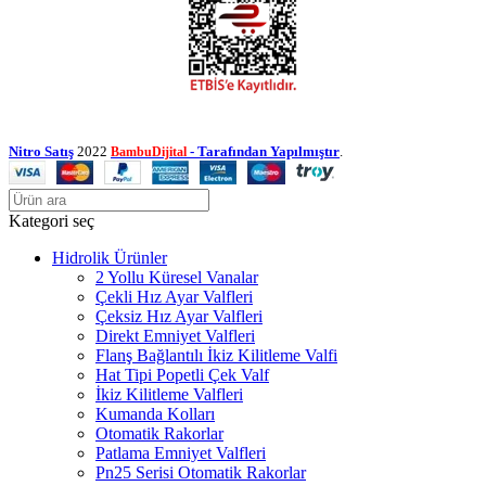
Nitro Satış
2022
- Tarafından Yapılmıştır
.
BambuDijital
Kategori seç
Hidrolik Ürünler
2 Yollu Küresel Vanalar
Çekli Hız Ayar Valfleri
Çeksiz Hız Ayar Valfleri
Direkt Emniyet Valfleri
Flanş Bağlantılı İkiz Kilitleme Valfi
Hat Tipi Popetli Çek Valf
İkiz Kilitleme Valfleri
Kumanda Kolları
Otomatik Rakorlar
Patlama Emniyet Valfleri
Pn25 Serisi Otomatik Rakorlar