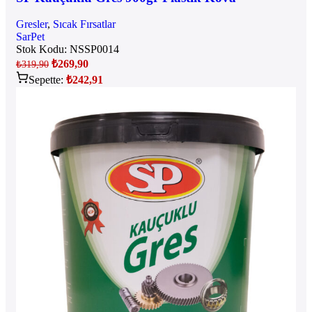
Gresler
,
Sıcak Fırsatlar
SarPet
Stok Kodu:
NSSP0014
₺
269,90
₺
319,90
Sepette:
₺
242,91