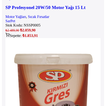
SP Profesyonel 20W/50 Motor Yağı 15 Lt
Motor Yağları
,
Sıcak Fırsatlar
SarPet
Stok Kodu:
NSSP0005
₺
2.059,90
₺
2.489,90
Sepette:
₺
1.853,91