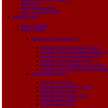
Kağıt Havlu
Kağıt Havlu Aparatları
Mop – Mikrofiber Bezler
Pnömatik Ürünler
Pnömatik Hortum
Rakor – Fittings
Pnömatik 316L Paslanmaz Seri
Pnömatik 316L Serisi Paslanmaz Nipel
Pnömatik 316L Serisi Paslanmaz Döner Dir
Pnömatik 316L Serisi Paslanmaz Dirsek
Pnömatik 316L Paslanmaz Seri Te
Pnömatik 316L Paslanmaz Seri Düz Rakor
Pnömatik 316L Paslanmaz Perde Geçiş Nipe
Pnömatik Döner Dirsek
Pnömatik Dişi Dirsek
Pnömatik Somunlu Döner Dirsek
Pnömatik Dirsek Nipel
Pnömatik Metrik Döner Dirsek
Pnömatik Döner Dirsek
Pnömatik Metal Dirsek