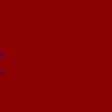
sek
li