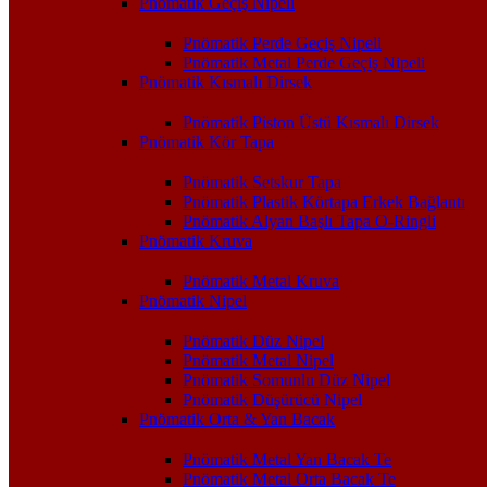
Pnömatik Geçiş Nipeli
Pnömatik Perde Geçiş Nipeli
Pnömatik Metal Perde Geçiş Nipeli
Pnömatik Kısmalı Dirsek
Pnömatik Piston Üstü Kısmalı Dirsek
Pnömatik Kör Tapa
Pnömatik Setskur Tapa
Pnömatik Plastik Körtapa Erkek Bağlantı
Pnömatik Alyan Başlı Tapa O-Ringli
Pnömatik Kruva
Pnömatik Metal Kruva
Pnömatik Nipel
Pnömatik Düz Nipel
Pnömatik Metal Nipel
Pnömatik Somunlu Düz Nipel
Pnömatik Düşürücü Nipel
Pnömatik Orta & Yan Bacak
Pnömatik Metal Yan Bacak Te
Pnömatik Metal Orta Bacak Te