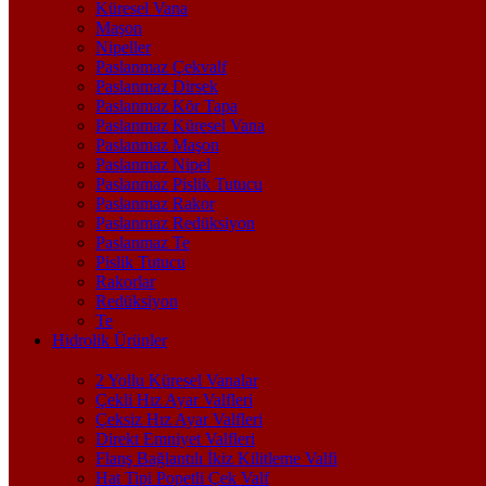
Küresel Vana
Maşon
Nipeller
Paslanmaz Çekvalf
Paslanmaz Dirsek
Paslanmaz Kör Tapa
Paslanmaz Küresel Vana
Paslanmaz Maşon
Paslanmaz Nipel
Paslanmaz Pislik Tutucu
Paslanmaz Rakor
Paslanmaz Redüksiyon
Paslanmaz Te
Pislik Tutucu
Rakorlar
Redüksiyon
Te
Hidrolik Ürünler
2 Yollu Küresel Vanalar
Çekli Hız Ayar Valfleri
Çeksiz Hız Ayar Valfleri
Direkt Emniyet Valfleri
Flanş Bağlantılı İkiz Kilitleme Valfi
Hat Tipi Popetli Çek Valf