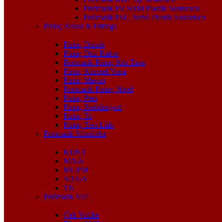
Pnömatik Psl Serisi Plastik Susturucu
Pnömatik PSU Serisi Plastik Susturucu
Pirinç Rakor & Fittings
Pirinç Dirsek
Pirinç Düz Rakor
Pnömatik Pirinç Kör Tapa
Pirinç Küresel Vana
Pirinç Maşon
Pnömatik Pirinç Nipel
Pirinç Pres
Pirinç Redüksiyon
Pirinç Te
Pirinç Ters Lüle
Pnömatik Silindirler
KDNT
MA-S
MGPM
SDA-S
TN
Pnömatik Valf
Çek Valfler