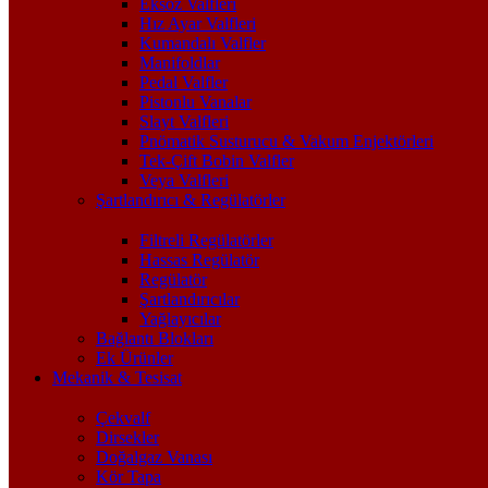
Eksoz Valfleri
Hız Ayar Valfleri
Kumandalı Valfler
Manifoldlar
Pedal Valfler
Pistonlu Vanalar
Slayt Valfleri
Pnömatik Susturucu & Vakum Enjektörleri
Tek-Çift Bobin Valfler
Veya Valfleri
Şartlandırıcı & Regülatörler
Filtreli Regülatörler
Hassas Regülatör
Regülatör
Şartlandırıcılar
Yağlayıcılar
Bağlantı Blokları
Ek Ürünler
Mekanik & Tesisat
Çekvalf
Dirsekler
Doğalgaz Vanası
Kör Tapa