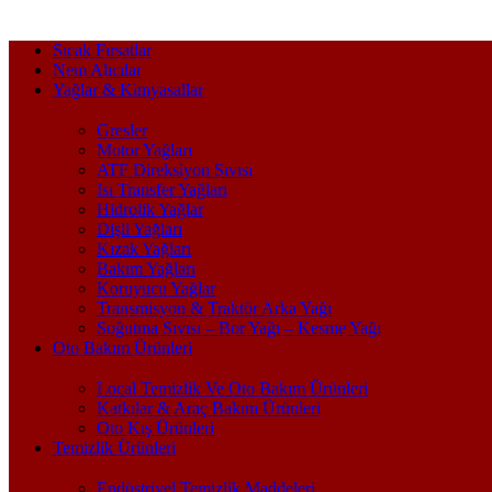
Sıcak Fırsatlar
Nem Alıcılar
Yağlar & Kimyasallar
Gresler
Motor Yağları
ATF Direksiyon Sıvısı
Isı Transfer Yağları
Hidrolik Yağlar
Dişli Yağları
Kızak Yağları
Bakım Yağları
Koruyucu Yağlar
Transmisyon & Traktör Arka Yağı
Soğutma Sıvısı – Bor Yağı – Kesme Yağı
Oto Bakım Ürünleri
Local Temizlik Ve Oto Bakım Ürünleri
Katkılar & Araç Bakım Ürünleri
Oto Kış Ürünleri
Temizlik Ürünleri
Endüstriyel Temizlik Maddeleri