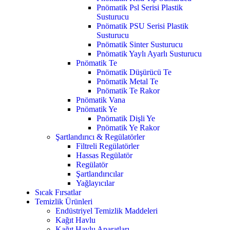
Pnömatik Psl Serisi Plastik
Susturucu
Pnömatik PSU Serisi Plastik
Susturucu
Pnömatik Sinter Susturucu
Pnömatik Yaylı Ayarlı Susturucu
Pnömatik Te
Pnömatik Düşürücü Te
Pnömatik Metal Te
Pnömatik Te Rakor
Pnömatik Vana
Pnömatik Ye
Pnömatik Dişli Ye
Pnömatik Ye Rakor
Şartlandırıcı & Regülatörler
Filtreli Regülatörler
Hassas Regülatör
Regülatör
Şartlandırıcılar
Yağlayıcılar
Sıcak Fırsatlar
Temizlik Ürünleri
Endüstriyel Temizlik Maddeleri
Kağıt Havlu
Kağıt Havlu Aparatları