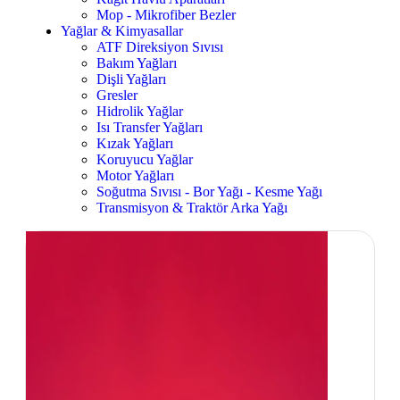
Mop - Mikrofiber Bezler
Yağlar & Kimyasallar
ATF Direksiyon Sıvısı
Bakım Yağları
Dişli Yağları
Gresler
Hidrolik Yağlar
Isı Transfer Yağları
Kızak Yağları
Koruyucu Yağlar
Motor Yağları
Soğutma Sıvısı - Bor Yağı - Kesme Yağı
Transmisyon & Traktör Arka Yağı