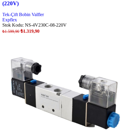
(220V)
Tek-Çift Bobin Valfler
Expflex
Stok Kodu:
NS-4V230C-08-220V
₺
1.319,90
₺
1.599,90