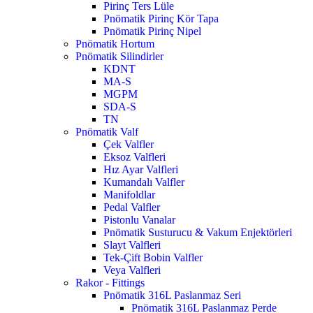
Pirinç Ters Lüle
Pnömatik Pirinç Kör Tapa
Pnömatik Pirinç Nipel
Pnömatik Hortum
Pnömatik Silindirler
KDNT
MA-S
MGPM
SDA-S
TN
Pnömatik Valf
Çek Valfler
Eksoz Valfleri
Hız Ayar Valfleri
Kumandalı Valfler
Manifoldlar
Pedal Valfler
Pistonlu Vanalar
Pnömatik Susturucu & Vakum Enjektörleri
Slayt Valfleri
Tek-Çift Bobin Valfler
Veya Valfleri
Rakor - Fittings
Pnömatik 316L Paslanmaz Seri
Pnömatik 316L Paslanmaz Perde