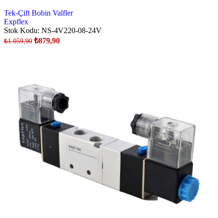
Tek-Çift Bobin Valfler
Expflex
Stok Kodu:
NS-4V220-08-24V
₺
879,90
₺
1.059,90