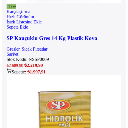
-17%
Karşılaştırma
Hızlı Görünüm
İstek Listesine Ekle
Sepete Ekle
SP Kauçuklu Gres 14 Kg Plastik Kova
Gresler
,
Sıcak Fırsatlar
SarPet
Stok Kodu:
NSSP0009
₺
2.219,90
₺
2.689,90
Sepette:
₺
1.997,91