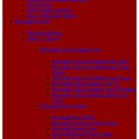
Kağıt Havlu
Kağıt Havlu Aparatları
Mop – Mikrofiber Bezler
Pnömatik Ürünler
Pnömatik Hortum
Rakor – Fittings
Pnömatik 316L Paslanmaz Seri
Pnömatik 316L Serisi Paslanmaz Nipel
Pnömatik 316L Serisi Paslanmaz Döner
Dirsek
Pnömatik 316L Serisi Paslanmaz Dirsek
Pnömatik 316L Paslanmaz Seri Te
Pnömatik 316L Paslanmaz Seri Düz Rakor
Pnömatik 316L Paslanmaz Perde Geçiş
Nipeli
Pnömatik Döner Dirsek
Pnömatik Dişi Dirsek
Pnömatik Somunlu Döner Dirsek
Pnömatik Dirsek Nipel
Pnömatik Metrik Döner Dirsek