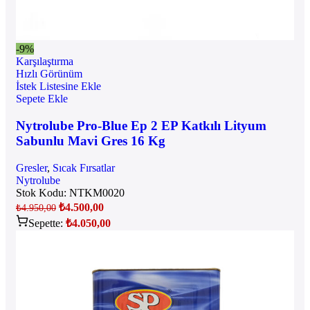
-9%
Karşılaştırma
Hızlı Görünüm
İstek Listesine Ekle
Sepete Ekle
Nytrolube Pro-Blue Ep 2 EP Katkılı Lityum
Sabunlu Mavi Gres 16 Kg
Gresler
,
Sıcak Fırsatlar
Nytrolube
Stok Kodu:
NTKM0020
₺
4.500,00
₺
4.950,00
Sepette:
₺
4.050,00