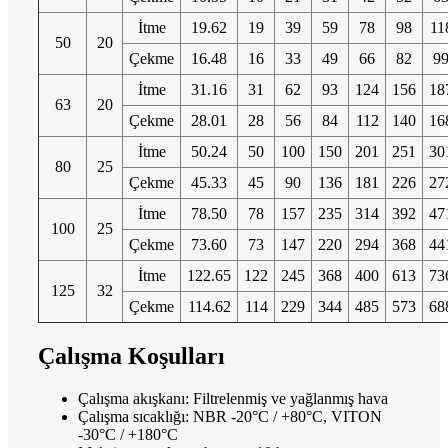
İtme
19.62
19
39
59
78
98
11
50
20
Çekme
16.48
16
33
49
66
82
9
İtme
31.16
31
62
93
124
156
18
63
20
Çekme
28.01
28
56
84
112
140
16
İtme
50.24
50
100
150
201
251
30
80
25
Çekme
45.33
45
90
136
181
226
27
İtme
78.50
78
157
235
314
392
47
100
25
Çekme
73.60
73
147
220
294
368
44
İtme
122.65
122
245
368
400
613
73
125
32
Çekme
114.62
114
229
344
485
573
68
Çalışma Koşulları
Çalışma akışkanı: Filtrelenmiş ve yağlanmış hava
Çalışma sıcaklığı: NBR -20°C / +80°C, VITON
-30°C / +180°C