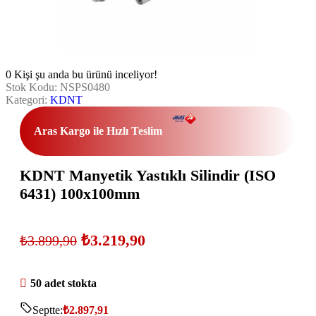
0
Kişi şu anda bu ürünü inceliyor!
Stok Kodu:
NSPS0480
Kategori:
KDNT
Aras Kargo ile Hızlı Teslim
KDNT Manyetik Yastıklı Silindir (ISO
6431) 100x100mm
₺
3.219,90
₺
3.899,90
50 adet stokta
Septte:
₺
2.897,91