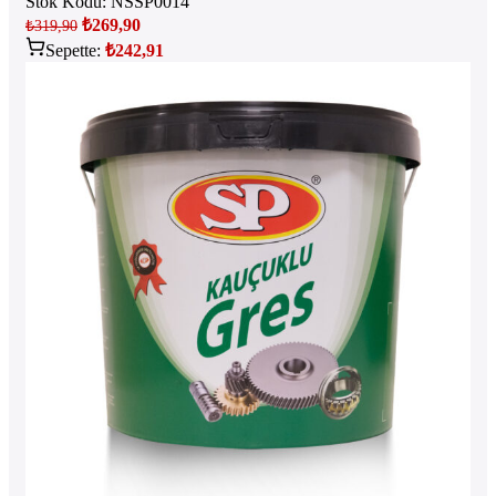
Stok Kodu:
NSSP0014
₺
269,90
₺
319,90
Sepette:
₺
242,91