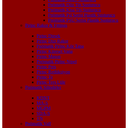
Pnömatik Düz Tip Susturucu
Pnömatik Kısa Tip Susturucu
Pnömatik Psl Serisi Plastik Susturucu
Pnömatik PSU Serisi Plastik Susturucu
Pirinç Rakor & Fittings
Pirinç Dirsek
Pirinç Düz Rakor
Pnömatik Pirinç Kör Tapa
Pirinç Küresel Vana
Pirinç Maşon
Pnömatik Pirinç Nipel
Pirinç Pres
Pirinç Redüksiyon
Pirinç Te
Pirinç Ters Lüle
Pnömatik Silindirler
KDNT
MA-S
MGPM
SDA-S
TN
Pnömatik Valf