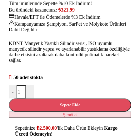
Tüm ürünlerinde Sepette %10 Ek İndirim!
Bu üründeki kazancınız:
₺
321,99
Havale/EFT ile Ödemelerde %3 Ek İndirim
Kampanyamıza Şampiyon, SarPet ve Molykote Ürünleri
Dahil Değildir
KDNT Manyetik Yastıklı Silindir serisi, ISO uyumlu
manyetik silindir yapısı ve ayarlanabilir yastıklama özelliğiyle
darbe etkisini azaltarak daha kontrollü pnömatik hareket
sağlar.
50 adet stokta
-
+
Sepete Ekle
Şimdi al
Sepetinize
₺
2.500,00
'lik Daha Ürün Ekleyin
Kargo
Ücreti Ödemeyin!