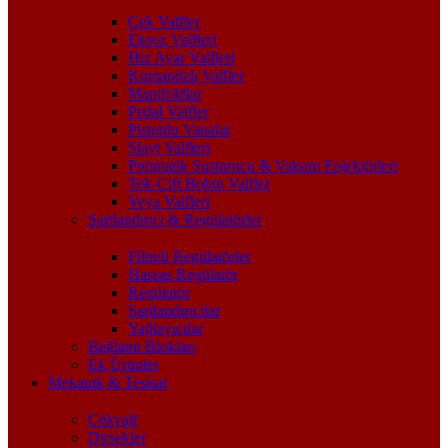
Çek Valfler
Eksoz Valfleri
Hız Ayar Valfleri
Kumandalı Valfler
Manifoldlar
Pedal Valfler
Pistonlu Vanalar
Slayt Valfleri
Pnömatik Susturucu & Vakum Enjektörleri
Tek-Çift Bobin Valfler
Veya Valfleri
Şartlandırıcı & Regülatörler
Filtreli Regülatörler
Hassas Regülatör
Regülatör
Şartlandırıcılar
Yağlayıcılar
Bağlantı Blokları
Ek Ürünler
Mekanik & Tesisat
Çekvalf
Dirsekler