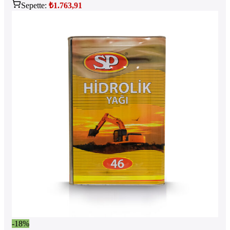
Sepette:
₺
1.763,91
-18%