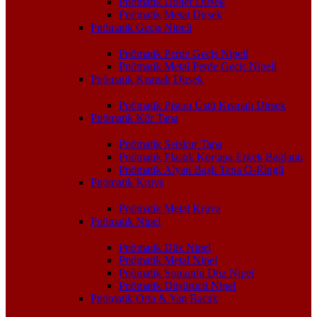
Pnömatik Döner Dirsek
Pnömatik Metal Dirsek
Pnömatik Geçiş Nipeli
Pnömatik Perde Geçiş Nipeli
Pnömatik Metal Perde Geçiş Nipeli
Pnömatik Kısmalı Dirsek
Pnömatik Piston Üstü Kısmalı Dirsek
Pnömatik Kör Tapa
Pnömatik Setskur Tapa
Pnömatik Plastik Körtapa Erkek Bağlantı
Pnömatik Alyan Başlı Tapa O-Ringli
Pnömatik Kruva
Pnömatik Metal Kruva
Pnömatik Nipel
Pnömatik Düz Nipel
Pnömatik Metal Nipel
Pnömatik Somunlu Düz Nipel
Pnömatik Düşürücü Nipel
Pnömatik Orta & Yan Bacak