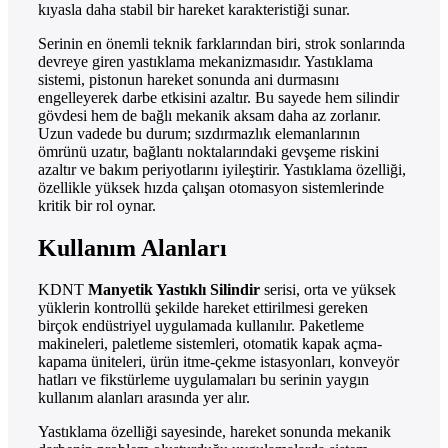
kıyasla daha stabil bir hareket karakteristiği sunar.
Serinin en önemli teknik farklarından biri, strok sonlarında
devreye giren yastıklama mekanizmasıdır. Yastıklama
sistemi, pistonun hareket sonunda ani durmasını
engelleyerek darbe etkisini azaltır. Bu sayede hem silindir
gövdesi hem de bağlı mekanik aksam daha az zorlanır.
Uzun vadede bu durum; sızdırmazlık elemanlarının
ömrünü uzatır, bağlantı noktalarındaki gevşeme riskini
azaltır ve bakım periyotlarını iyileştirir. Yastıklama özelliği,
özellikle yüksek hızda çalışan otomasyon sistemlerinde
kritik bir rol oynar.
Kullanım Alanları
KDNT
Manyetik Yastıklı Silindir
serisi, orta ve yüksek
yüklerin kontrollü şekilde hareket ettirilmesi gereken
birçok endüstriyel uygulamada kullanılır. Paketleme
makineleri, paletleme sistemleri, otomatik kapak açma-
kapama üniteleri, ürün itme-çekme istasyonları, konveyör
hatları ve fikstürleme uygulamaları bu serinin yaygın
kullanım alanları arasında yer alır.
Yastıklama özelliği sayesinde, hareket sonunda mekanik