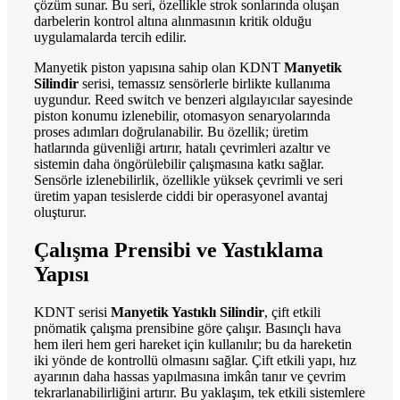
çözüm sunar. Bu seri, özellikle strok sonlarında oluşan
darbelerin kontrol altına alınmasının kritik olduğu
uygulamalarda tercih edilir.
Manyetik piston yapısına sahip olan KDNT
Manyetik
Silindir
serisi, temassız sensörlerle birlikte kullanıma
uygundur. Reed switch ve benzeri algılayıcılar sayesinde
piston konumu izlenebilir, otomasyon senaryolarında
proses adımları doğrulanabilir. Bu özellik; üretim
hatlarında güvenliği artırır, hatalı çevrimleri azaltır ve
sistemin daha öngörülebilir çalışmasına katkı sağlar.
Sensörle izlenebilirlik, özellikle yüksek çevrimli ve seri
üretim yapan tesislerde ciddi bir operasyonel avantaj
oluşturur.
Çalışma Prensibi ve Yastıklama
Yapısı
KDNT serisi
Manyetik Yastıklı Silindir
, çift etkili
pnömatik çalışma prensibine göre çalışır. Basınçlı hava
hem ileri hem geri hareket için kullanılır; bu da hareketin
iki yönde de kontrollü olmasını sağlar. Çift etkili yapı, hız
ayarının daha hassas yapılmasına imkân tanır ve çevrim
tekrarlanabilirliğini artırır. Bu yaklaşım, tek etkili sistemlere