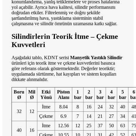
konumlandırma, yanlış tetiklemelere ve proses hatalarına
yol açabilir. Ayrıca hava kalitesi, silindir performansını
doğrudan etkiler. Filtrelenmiş ve doğru şekilde
şartlandırılmış hava, yastıklama sisteminin stabil
çalışmasına ve silindir ömrünün uzamasına katkı sağlar.
Silindirlerin Teorik İtme – Çekme
Kuvvetleri
Aşağıdaki tablo, KDNT serisi
Manyetik Yastıklı Silindir
ürünleri için teorik itme ve çekme kuvvetlerini basınca
göre referans olarak göstermektedir. Değerler teoriktir;
uygulamada sürtünme, hat kayıpları ve sistem koşulları
dikkate alınmalıdır.
Boru
Mil
Etki
Piston
1
2
3
4
5
6
Ø
Ø
Yönü
Alanı
bar
bar
bar
bar
bar
ba
İtme
8.04
8
16
24
32
40
4
32
12
Çekme
6.9
7
14
21
27
34
4
İtme
12.56
12
25
37
50
63
7
40
16
Çekme
10.55
10
21
31
42
52
6