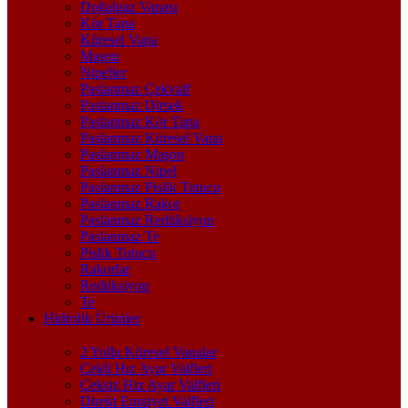
Doğalgaz Vanası
Kör Tapa
Küresel Vana
Maşon
Nipeller
Paslanmaz Çekvalf
Paslanmaz Dirsek
Paslanmaz Kör Tapa
Paslanmaz Küresel Vana
Paslanmaz Maşon
Paslanmaz Nipel
Paslanmaz Pislik Tutucu
Paslanmaz Rakor
Paslanmaz Redüksiyon
Paslanmaz Te
Pislik Tutucu
Rakorlar
Redüksiyon
Te
Hidrolik Ürünler
2 Yollu Küresel Vanalar
Çekli Hız Ayar Valfleri
Çeksiz Hız Ayar Valfleri
Direkt Emniyet Valfleri