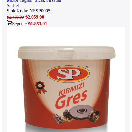
Motor Yağları
,
Sıcak Fırsatlar
SarPet
Stok Kodu:
NSSP0005
₺
2.059,90
₺
2.489,90
Sepette:
₺
1.853,91