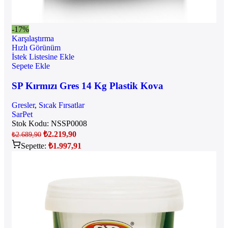
-17%
Karşılaştırma
Hızlı Görünüm
İstek Listesine Ekle
Sepete Ekle
SP Kırmızı Gres 14 Kg Plastik Kova
Gresler
,
Sıcak Fırsatlar
SarPet
Stok Kodu:
NSSP0008
₺
2.219,90
₺
2.689,90
Sepette:
₺
1.997,91