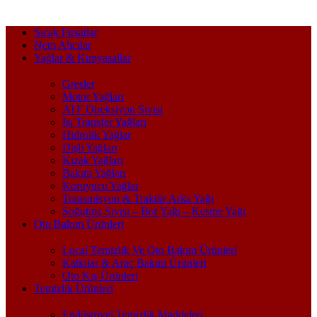
Sıcak Fırsatlar
Nem Alıcılar
Yağlar & Kimyasallar
Gresler
Motor Yağları
ATF Direksiyon Sıvısı
Isı Transfer Yağları
Hidrolik Yağlar
Dişli Yağları
Kızak Yağları
Bakım Yağları
Koruyucu Yağlar
Transmisyon & Traktör Arka Yağı
Soğutma Sıvısı – Bor Yağı – Kesme Yağı
Oto Bakım Ürünleri
Local Temizlik Ve Oto Bakım Ürünleri
Katkılar & Araç Bakım Ürünleri
Oto Kış Ürünleri
Temizlik Ürünleri
Endüstriyel Temizlik Maddeleri