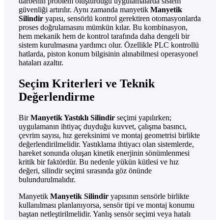
darbenin problem oluşturduğu uygulamalarda sistem
güvenliği artırılır. Aynı zamanda manyetik
Manyetik
Silindir
yapısı, sensörlü kontrol gerektiren otomasyonlarda
proses doğrulamasını mümkün kılar. Bu kombinasyon,
hem mekanik hem de kontrol tarafında daha dengeli bir
sistem kurulmasına yardımcı olur. Özellikle PLC kontrollü
hatlarda, piston konum bilgisinin alınabilmesi operasyonel
hataları azaltır.
Seçim Kriterleri ve Teknik
Değerlendirme
Bir
Manyetik Yastıklı Silindir
seçimi yapılırken;
uygulamanın ihtiyaç duyduğu kuvvet, çalışma basıncı,
çevrim sayısı, hız gereksinimi ve montaj geometrisi birlikte
değerlendirilmelidir. Yastıklama ihtiyacı olan sistemlerde,
hareket sonunda oluşan kinetik enerjinin sönümlenmesi
kritik bir faktördür. Bu nedenle yükün kütlesi ve hız
değeri, silindir seçimi sırasında göz önünde
bulundurulmalıdır.
Manyetik
Manyetik Silindir
yapısının sensörle birlikte
kullanılması planlanıyorsa, sensör tipi ve montaj konumu
baştan netleştirilmelidir. Yanlış sensör seçimi veya hatalı