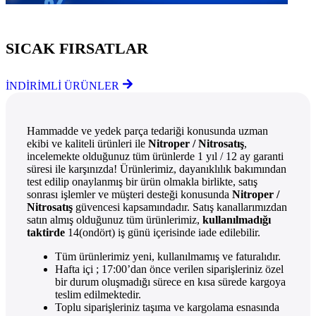
Göz Atmayı Unutmayın
SICAK FIRSATLAR
İNDİRİMLİ ÜRÜNLER
Hammadde ve yedek parça tedariği konusunda uzman
ekibi ve kaliteli ürünleri ile
Nitroper / Nitrosatış
,
incelemekte olduğunuz tüm ürünlerde 1 yıl / 12 ay garanti
süresi ile karşınızda! Ürünlerimiz, dayanıklılık bakımından
test edilip onaylanmış bir ürün olmakla birlikte, satış
sonrası işlemler ve müşteri desteği konusunda
Nitroper /
Nitrosatış
güvencesi kapsamındadır. Satış kanallarımızdan
satın almış olduğunuz tüm ürünlerimiz,
kullanılmadığı
taktirde
14(ondört) iş günü içerisinde iade edilebilir.
Tüm ürünlerimiz yeni, kullanılmamış ve faturalıdır.
Hafta içi ; 17:00’dan önce verilen siparişleriniz özel
bir durum oluşmadığı sürece en kısa sürede kargoya
teslim edilmektedir.
Toplu siparişleriniz taşıma ve kargolama esnasında