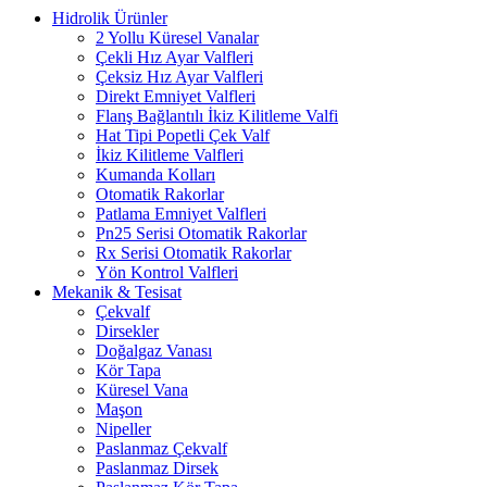
Hidrolik Ürünler
2 Yollu Küresel Vanalar
Çekli Hız Ayar Valfleri
Çeksiz Hız Ayar Valfleri
Direkt Emniyet Valfleri
Flanş Bağlantılı İkiz Kilitleme Valfi
Hat Tipi Popetli Çek Valf
İkiz Kilitleme Valfleri
Kumanda Kolları
Otomatik Rakorlar
Patlama Emniyet Valfleri
Pn25 Serisi Otomatik Rakorlar
Rx Serisi Otomatik Rakorlar
Yön Kontrol Valfleri
Mekanik & Tesisat
Çekvalf
Dirsekler
Doğalgaz Vanası
Kör Tapa
Küresel Vana
Maşon
Nipeller
Paslanmaz Çekvalf
Paslanmaz Dirsek