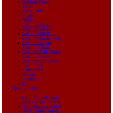
Doğalgaz Vanası
Kör Tapa
Küresel Vana
Maşon
Nipeller
Paslanmaz Çekvalf
Paslanmaz Dirsek
Paslanmaz Kör Tapa
Paslanmaz Küresel Vana
Paslanmaz Maşon
Paslanmaz Nipel
Paslanmaz Pislik Tutucu
Paslanmaz Rakor
Paslanmaz Redüksiyon
Paslanmaz Te
Pislik Tutucu
Rakorlar
Redüksiyon
Te
Hidrolik Ürünler
2 Yollu Küresel Vanalar
Çekli Hız Ayar Valfleri
Çeksiz Hız Ayar Valfleri
Direkt Emniyet Valfleri