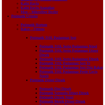
Kağıt Havlu
Kağıt Havlu Aparatları
Mop – Mikrofiber Bezler
Pnömatik Ürünler
Pnömatik Hortum
Rakor – Fittings
Pnömatik 316L Paslanmaz Seri
Pnömatik 316L Serisi Paslanmaz Nipel
Pnömatik 316L Serisi Paslanmaz Döner
Dirsek
Pnömatik 316L Serisi Paslanmaz Dirsek
Pnömatik 316L Paslanmaz Seri Te
Pnömatik 316L Paslanmaz Seri Düz Rakor
Pnömatik 316L Paslanmaz Perde Geçiş
Nipeli
Pnömatik Döner Dirsek
Pnömatik Dişi Dirsek
Pnömatik Somunlu Döner Dirsek
Pnömatik Dirsek Nipel
Pnömatik Metrik Döner Dirsek