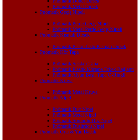
Pnömatik Döner Dirsek
Pnömatik Metal Dirsek
Pnömatik Geçiş Nipeli
Pnömatik Perde Geçiş Nipeli
Pnömatik Metal Perde Geçiş Nipeli
Pnömatik Kısmalı Dirsek
Pnömatik Piston Üstü Kısmalı Dirsek
Pnömatik Kör Tapa
Pnömatik Setskur Tapa
Pnömatik Plastik Körtapa Erkek Bağlantı
Pnömatik Alyan Başlı Tapa O-Ringli
Pnömatik Kruva
Pnömatik Metal Kruva
Pnömatik Nipel
Pnömatik Düz Nipel
Pnömatik Metal Nipel
Pnömatik Somunlu Düz Nipel
Pnömatik Düşürücü Nipel
Pnömatik Orta & Yan Bacak