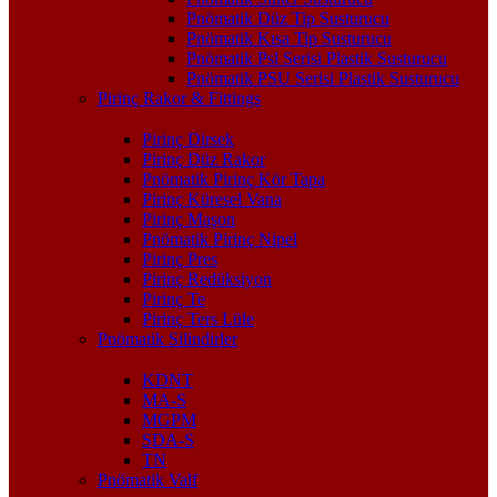
Pnömatik Düz Tip Susturucu
Pnömatik Kısa Tip Susturucu
Pnömatik Psl Serisi Plastik Susturucu
Pnömatik PSU Serisi Plastik Susturucu
Pirinç Rakor & Fittings
Pirinç Dirsek
Pirinç Düz Rakor
Pnömatik Pirinç Kör Tapa
Pirinç Küresel Vana
Pirinç Maşon
Pnömatik Pirinç Nipel
Pirinç Pres
Pirinç Redüksiyon
Pirinç Te
Pirinç Ters Lüle
Pnömatik Silindirler
KDNT
MA-S
MGPM
SDA-S
TN
Pnömatik Valf