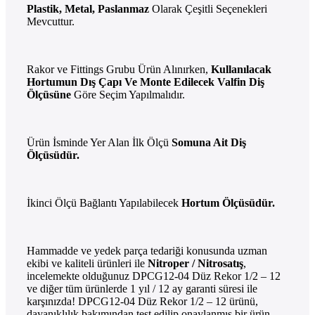
Plastik, Metal, Paslanmaz
Olarak Çeşitli Seçenekleri
Mevcuttur.
Rakor ve Fittings Grubu Ürün Alınırken,
Kullanılacak
Hortumun Dış Çapı Ve Monte Edilecek Valfin Diş
Ölçüsüne
Göre
Seçim Yapılmalıdır.
Ürün İsminde Yer Alan İlk Ölçü
Somuna Ait Diş
Ölçüsüdür.
İkinci Ölçü Bağlantı Yapılabilecek
Hortum Ölçüsüdür.
Hammadde ve yedek parça tedariği konusunda uzman
ekibi ve kaliteli ürünleri ile
Nitroper / Nitrosatış
,
incelemekte olduğunuz DPCG12-04 Düz Rekor 1/2 – 12
ve diğer tüm ürünlerde 1 yıl / 12 ay garanti süresi ile
karşınızda! DPCG12-04 Düz Rekor 1/2 – 12 ürünü,
dayanıklılık bakımından test edilip onaylanmış bir ürün