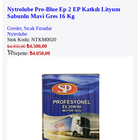
Nytrolube Pro-Blue Ep 2 EP Katkılı Lityum
Sabunlu Mavi Gres 16 Kg
Gresler
,
Sıcak Fırsatlar
Nytrolube
Stok Kodu:
NTKM0020
₺
4.500,00
₺
4.950,00
Sepette:
₺
4.050,00