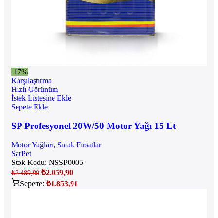
-17%
Karşılaştırma
Hızlı Görünüm
İstek Listesine Ekle
Sepete Ekle
SP Profesyonel 20W/50 Motor Yağı 15 Lt
Motor Yağları
,
Sıcak Fırsatlar
SarPet
Stok Kodu:
NSSP0005
₺
2.059,90
₺
2.489,90
Sepette:
₺
1.853,91