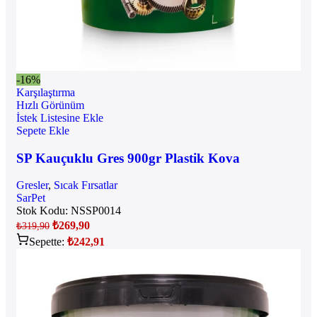
-16%
Karşılaştırma
Hızlı Görünüm
İstek Listesine Ekle
Sepete Ekle
SP Kauçuklu Gres 900gr Plastik Kova
Gresler
,
Sıcak Fırsatlar
SarPet
Stok Kodu:
NSSP0014
₺
269,90
₺
319,90
Sepette:
₺
242,91