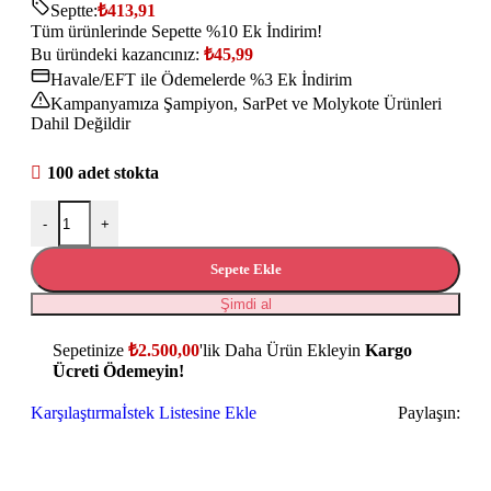
Septte:
₺
413,91
Tüm ürünlerinde Sepette %10 Ek İndirim!
Bu üründeki kazancınız:
₺
45,99
Havale/EFT ile Ödemelerde %3 Ek İndirim
Kampanyamıza Şampiyon, SarPet ve Molykote Ürünleri
Dahil Değildir
100 adet stokta
-
+
Sepete Ekle
Şimdi al
Sepetinize
₺
2.500,00
'lik Daha Ürün Ekleyin
Kargo
Ücreti Ödemeyin!
Karşılaştırma
İstek Listesine Ekle
Paylaşın: