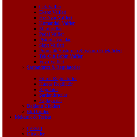
Çek Valfler
Eksoz Valfleri
Hız Ayar Valfleri
Kumandalı Valfler
Manifoldlar
Pedal Valfler
Pistonlu Vanalar
Slayt Valfleri
Pnömatik Susturucu & Vakum Enjektörleri
Tek-Çift Bobin Valfler
Veya Valfleri
Şartlandırıcı & Regülatörler
Filtreli Regülatörler
Hassas Regülatör
Regülatör
Şartlandırıcılar
Yağlayıcılar
Bağlantı Blokları
Ek Ürünler
Mekanik & Tesisat
Çekvalf
Dirsekler