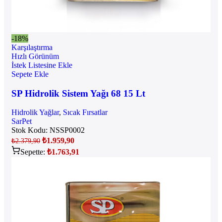
-18%
Karşılaştırma
Hızlı Görünüm
İstek Listesine Ekle
Sepete Ekle
SP Hidrolik Sistem Yağı 68 15 Lt
Hidrolik Yağlar
,
Sıcak Fırsatlar
SarPet
Stok Kodu:
NSSP0002
₺
1.959,90
₺
2.379,90
Sepette:
₺
1.763,91