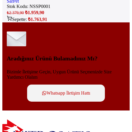
SarPet
Stok Kodu:
NSSP0001
₺
1.959,90
₺
2.379,90
Sepette:
₺
1.763,91
Aradığınız Ürünü Bulamadınız Mı?
Bizimle İletişime Geçin, Uygun Ürünü Seçmenizde Size
Yardımcı Olalım
Whatsapp İletişim Hattı