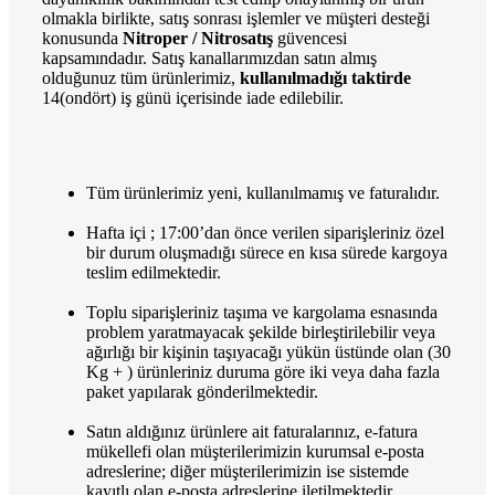
olmakla birlikte, satış sonrası işlemler ve müşteri desteği
konusunda
Nitroper / Nitrosatış
güvencesi
kapsamındadır. Satış kanallarımızdan satın almış
olduğunuz tüm ürünlerimiz,
kullanılmadığı taktirde
14(ondört) iş günü içerisinde iade edilebilir.
Tüm ürünlerimiz yeni, kullanılmamış ve faturalıdır.
Hafta içi ; 17:00’dan önce verilen siparişleriniz özel
bir durum oluşmadığı sürece en kısa sürede kargoya
teslim edilmektedir.
Toplu siparişleriniz taşıma ve kargolama esnasında
problem yaratmayacak şekilde birleştirilebilir veya
ağırlığı bir kişinin taşıyacağı yükün üstünde olan (30
Kg + ) ürünleriniz duruma göre iki veya daha fazla
paket yapılarak gönderilmektedir.
Satın aldığınız ürünlere ait faturalarınız, e-fatura
mükellefi olan müşterilerimizin kurumsal e-posta
adreslerine; diğer müşterilerimizin ise sistemde
kayıtlı olan e-posta adreslerine iletilmektedir.