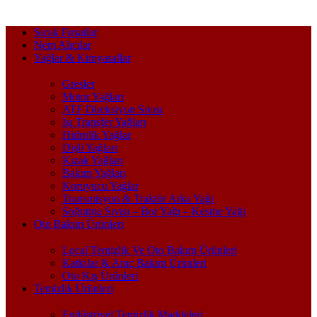
Sıcak Fırsatlar
Nem Alıcılar
Yağlar & Kimyasallar
Gresler
Motor Yağları
ATF Direksiyon Sıvısı
Isı Transfer Yağları
Hidrolik Yağlar
Dişli Yağları
Kızak Yağları
Bakım Yağları
Koruyucu Yağlar
Transmisyon & Traktör Arka Yağı
Soğutma Sıvısı – Bor Yağı – Kesme Yağı
Oto Bakım Ürünleri
Local Temizlik Ve Oto Bakım Ürünleri
Katkılar & Araç Bakım Ürünleri
Oto Kış Ürünleri
Temizlik Ürünleri
Endüstriyel Temizlik Maddeleri