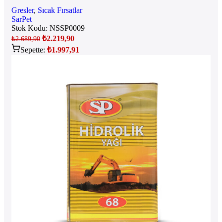
Gresler
,
Sıcak Fırsatlar
SarPet
Stok Kodu:
NSSP0009
₺
2.219,90
₺
2.689,90
Sepette:
₺
1.997,91