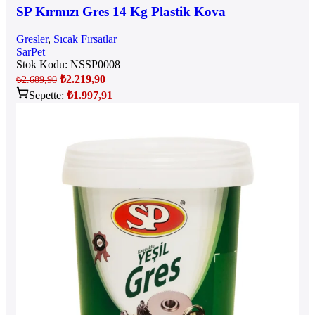
SP Kırmızı Gres 14 Kg Plastik Kova
Gresler
,
Sıcak Fırsatlar
SarPet
Stok Kodu:
NSSP0008
₺
2.219,90
₺
2.689,90
Sepette:
₺
1.997,91