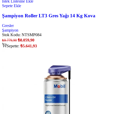
İstek Listesine Ekle
Sepete Ekle
Şampiyon Roller LT3 Gres Yağı 14 Kg Kova
Gresler
Şampiyon
Stok Kodu:
NTSMP084
₺
8.059,90
₺
9.779,90
Sepette:
₺
5.641,93