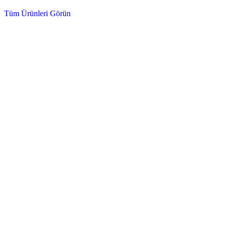
Tüm Ürünleri Görün
Dizel ve Benzinli Motorlar için Tam Koruma