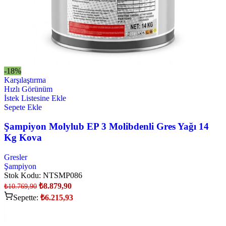
-18%
Karşılaştırma
Hızlı Görünüm
İstek Listesine Ekle
Sepete Ekle
Şampiyon Molylub EP 3 Molibdenli Gres Yağı 14
Kg Kova
Gresler
Şampiyon
Stok Kodu:
NTSMP086
₺
8.879,90
₺
10.769,90
Sepette:
₺
6.215,93