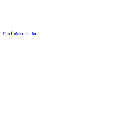
Hidrolik, Sentetik, Kızak ve Cam Kesme
Yağlar ve Kimyasallar
Tüm Ürünleri Görün