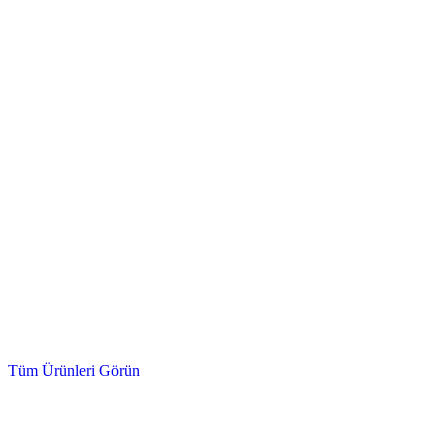
Hidrolik Valf, Fittings, Kumanda Kolu
Hidrolik Ürünler
Tüm Ürünleri Görün