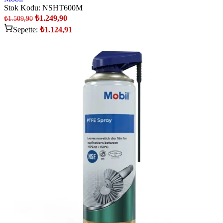
Stok Kodu:
NSHT600M
₺
1.249,90
₺
1.509,90
Sepette:
₺
1.124,91