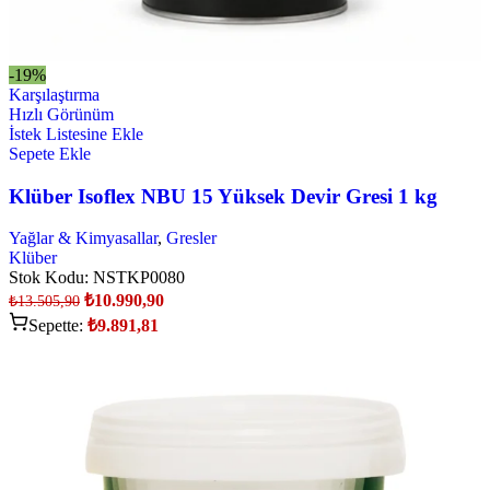
-19%
Karşılaştırma
Hızlı Görünüm
İstek Listesine Ekle
Sepete Ekle
Klüber Isoflex NBU 15 Yüksek Devir Gresi 1 kg
Yağlar & Kimyasallar
,
Gresler
Klüber
Stok Kodu:
NSTKP0080
₺
10.990,90
₺
13.505,90
Sepette:
₺
9.891,81