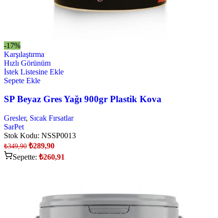
-17%
Karşılaştırma
Hızlı Görünüm
İstek Listesine Ekle
Sepete Ekle
SP Beyaz Gres Yağı 900gr Plastik Kova
Gresler
,
Sıcak Fırsatlar
SarPet
Stok Kodu:
NSSP0013
₺
289,90
₺
349,90
Sepette:
₺
260,91