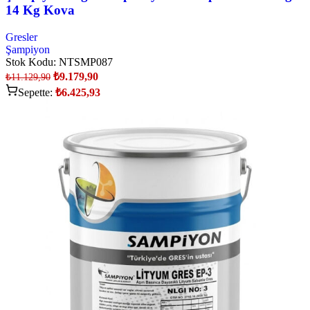
14 Kg Kova
Gresler
Şampiyon
Stok Kodu:
NTSMP087
₺
9.179,90
₺
11.129,90
Sepette:
₺
6.425,93