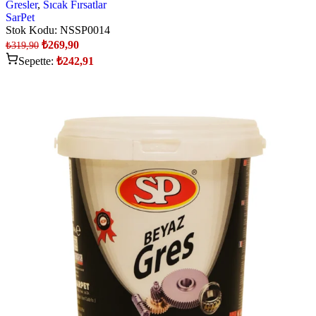
Gresler
,
Sıcak Fırsatlar
SarPet
Stok Kodu:
NSSP0014
₺
269,90
₺
319,90
Sepette:
₺
242,91