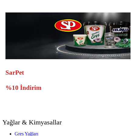
SarPet
Ürünlerine Sepette
%10 İndirim
Yağlar & Kimyasallar
Gres Yağları