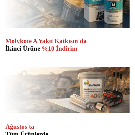
Molykote A Yakıt Katkısın'da
İkinci Ürüne
%10 İndirim
Ağustos'ta
Tüm Ürünlerde