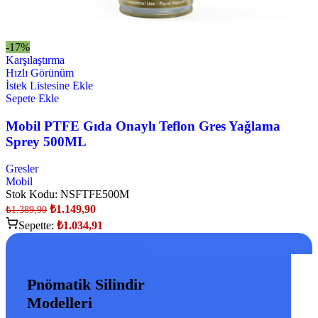
-17%
Karşılaştırma
Hızlı Görünüm
İstek Listesine Ekle
Sepete Ekle
Mobil PTFE Gıda Onaylı Teflon Gres Yağlama
Sprey 500ML
Gresler
Mobil
Stok Kodu:
NSFTFE500M
₺
1.149,90
₺
1.389,90
Sepette:
₺
1.034,91
Pnömatik Silindir
Modelleri