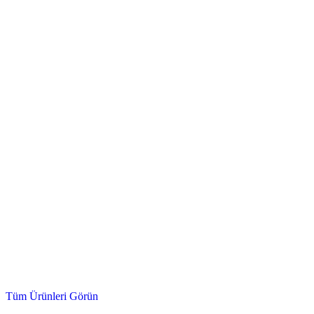
Çek Valf, Doğalgaz Vanası, Kör Tapa ve Daha Fazlası...
Mekanik & Tesisat
Tüm Ürünleri Görün