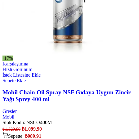
-17%
Karşılaştırma
Hızlı Görünüm
İstek Listesine Ekle
Sepete Ekle
Mobil Chain Oil Spray NSF Gıdaya Uygun Zincir
Yağı Sprey 400 ml
Gresler
Mobil
Stok Kodu:
NSCO400M
₺
1.099,90
₺
1.329,90
Sepette:
₺
989,91