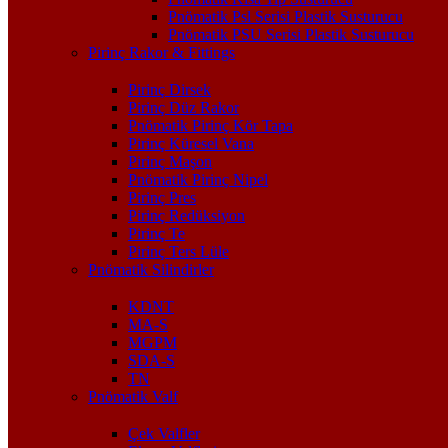
Pnömatik Psl Serisi Plastik Susturucu
Pnömatik PSU Serisi Plastik Susturucu
Pirinç Rakor & Fittings
Pirinç Dirsek
Pirinç Düz Rakor
Pnömatik Pirinç Kör Tapa
Pirinç Küresel Vana
Pirinç Maşon
Pnömatik Pirinç Nipel
Pirinç Pres
Pirinç Redüksiyon
Pirinç Te
Pirinç Ters Lüle
Pnömatik Silindirler
KDNT
MA-S
MGPM
SDA-S
TN
Pnömatik Valf
Çek Valfler