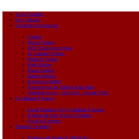
Sıcak Fırsatlar
Nem Alıcılar
Yağlar & Kimyasallar
Gresler
Motor Yağları
ATF Direksiyon Sıvısı
Isı Transfer Yağları
Hidrolik Yağlar
Dişli Yağları
Kızak Yağları
Bakım Yağları
Koruyucu Yağlar
Transmisyon & Traktör Arka Yağı
Soğutma Sıvısı – Bor Yağı – Kesme Yağı
Oto Bakım Ürünleri
Local Temizlik Ve Oto Bakım Ürünleri
Katkılar & Araç Bakım Ürünleri
Oto Kış Ürünleri
Temizlik Ürünleri
Endüstriyel Temizlik Maddeleri