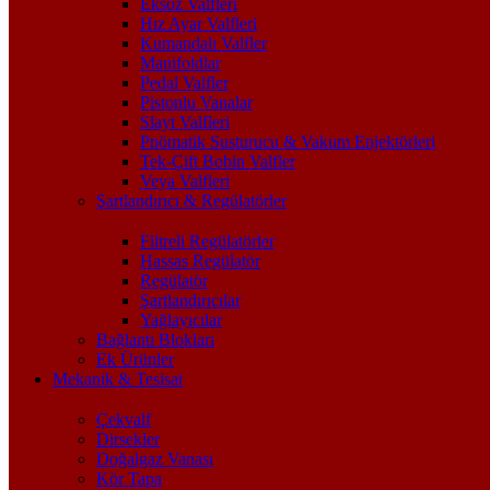
Eksoz Valfleri
Hız Ayar Valfleri
Kumandalı Valfler
Manifoldlar
Pedal Valfler
Pistonlu Vanalar
Slayt Valfleri
Pnömatik Susturucu & Vakum Enjektörleri
Tek-Çift Bobin Valfler
Veya Valfleri
Şartlandırıcı & Regülatörler
Filtreli Regülatörler
Hassas Regülatör
Regülatör
Şartlandırıcılar
Yağlayıcılar
Bağlantı Blokları
Ek Ürünler
Mekanik & Tesisat
Çekvalf
Dirsekler
Doğalgaz Vanası
Kör Tapa