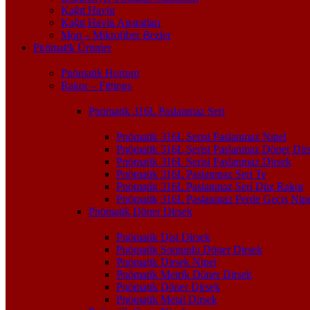
Kağıt Havlu
Kağıt Havlu Aparatları
Mop – Mikrofiber Bezler
Pnömatik Ürünler
Pnömatik Hortum
Rakor – Fittings
Pnömatik 316L Paslanmaz Seri
Pnömatik 316L Serisi Paslanmaz Nipel
Pnömatik 316L Serisi Paslanmaz Döner Dir
Pnömatik 316L Serisi Paslanmaz Dirsek
Pnömatik 316L Paslanmaz Seri Te
Pnömatik 316L Paslanmaz Seri Düz Rakor
Pnömatik 316L Paslanmaz Perde Geçiş Nipe
Pnömatik Döner Dirsek
Pnömatik Dişi Dirsek
Pnömatik Somunlu Döner Dirsek
Pnömatik Dirsek Nipel
Pnömatik Metrik Döner Dirsek
Pnömatik Döner Dirsek
Pnömatik Metal Dirsek