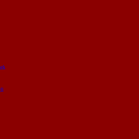
sek
li