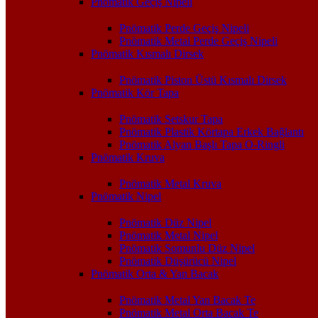
Pnömatik Geçiş Nipeli
Pnömatik Perde Geçiş Nipeli
Pnömatik Metal Perde Geçiş Nipeli
Pnömatik Kısmalı Dirsek
Pnömatik Piston Üstü Kısmalı Dirsek
Pnömatik Kör Tapa
Pnömatik Setskur Tapa
Pnömatik Plastik Körtapa Erkek Bağlantı
Pnömatik Alyan Başlı Tapa O-Ringli
Pnömatik Kruva
Pnömatik Metal Kruva
Pnömatik Nipel
Pnömatik Düz Nipel
Pnömatik Metal Nipel
Pnömatik Somunlu Düz Nipel
Pnömatik Düşürücü Nipel
Pnömatik Orta & Yan Bacak
Pnömatik Metal Yan Bacak Te
Pnömatik Metal Orta Bacak Te