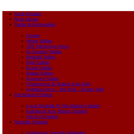
Sıcak Fırsatlar
Nem Alıcılar
Yağlar & Kimyasallar
Gresler
Motor Yağları
ATF Direksiyon Sıvısı
Isı Transfer Yağları
Hidrolik Yağlar
Dişli Yağları
Kızak Yağları
Bakım Yağları
Koruyucu Yağlar
Transmisyon & Traktör Arka Yağı
Soğutma Sıvısı – Bor Yağı – Kesme Yağı
Oto Bakım Ürünleri
Local Temizlik Ve Oto Bakım Ürünleri
Katkılar & Araç Bakım Ürünleri
Oto Kış Ürünleri
Temizlik Ürünleri
Endüstriyel Temizlik Maddeleri