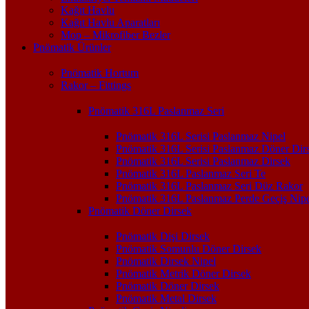
Kağıt Havlu
Kağıt Havlu Aparatları
Mop – Mikrofiber Bezler
Pnömatik Ürünler
Pnömatik Hortum
Rakor – Fittings
Pnömatik 316L Paslanmaz Seri
Pnömatik 316L Serisi Paslanmaz Nipel
Pnömatik 316L Serisi Paslanmaz Döner Dir
Pnömatik 316L Serisi Paslanmaz Dirsek
Pnömatik 316L Paslanmaz Seri Te
Pnömatik 316L Paslanmaz Seri Düz Rakor
Pnömatik 316L Paslanmaz Perde Geçiş Nipe
Pnömatik Döner Dirsek
Pnömatik Dişi Dirsek
Pnömatik Somunlu Döner Dirsek
Pnömatik Dirsek Nipel
Pnömatik Metrik Döner Dirsek
Pnömatik Döner Dirsek
Pnömatik Metal Dirsek