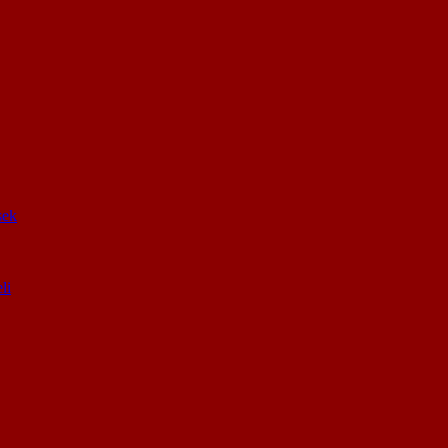
sek
li