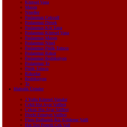
Küresel Vana
Maşon
Nipeller
Paslanmaz Çekvalf
Paslanmaz Dirsek
Paslanmaz Kör Tapa
Paslanmaz Küresel Vana
Paslanmaz Maşon
Paslanmaz Nipel
Paslanmaz Pislik Tutucu
Paslanmaz Rakor
Paslanmaz Redüksiyon
Paslanmaz Te
Pislik Tutucu
Rakorlar
Redüksiyon
Te
Hidrolik Ürünler
2 Yollu Küresel Vanalar
Çekli Hız Ayar Valfleri
Çeksiz Hız Ayar Valfleri
Direkt Emniyet Valfleri
Flanş Bağlantılı İkiz Kilitleme Valfi
Hat Tipi Popetli Çek Valf