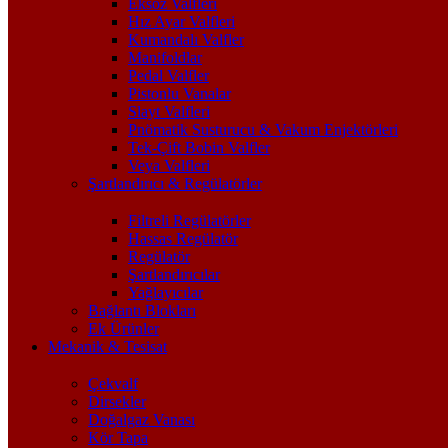
Eksoz Valfleri
Hız Ayar Valfleri
Kumandalı Valfler
Manifoldlar
Pedal Valfler
Pistonlu Vanalar
Slayt Valfleri
Pnömatik Susturucu & Vakum Enjektörleri
Tek-Çift Bobin Valfler
Veya Valfleri
Şartlandırıcı & Regülatörler
Filtreli Regülatörler
Hassas Regülatör
Regülatör
Şartlandırıcılar
Yağlayıcılar
Bağlantı Blokları
Ek Ürünler
Mekanik & Tesisat
Çekvalf
Dirsekler
Doğalgaz Vanası
Kör Tapa