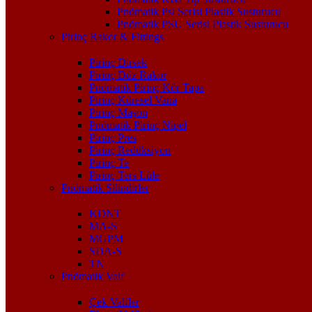
Pnömatik Psl Serisi Plastik Susturucu
Pnömatik PSU Serisi Plastik Susturucu
Pirinç Rakor & Fittings
Pirinç Dirsek
Pirinç Düz Rakor
Pnömatik Pirinç Kör Tapa
Pirinç Küresel Vana
Pirinç Maşon
Pnömatik Pirinç Nipel
Pirinç Pres
Pirinç Redüksiyon
Pirinç Te
Pirinç Ters Lüle
Pnömatik Silindirler
KDNT
MA-S
MGPM
SDA-S
TN
Pnömatik Valf
Çek Valfler