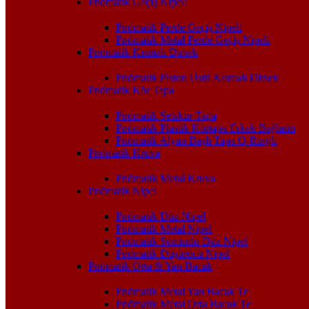
Pnömatik Geçiş Nipeli
Pnömatik Perde Geçiş Nipeli
Pnömatik Metal Perde Geçiş Nipeli
Pnömatik Kısmalı Dirsek
Pnömatik Piston Üstü Kısmalı Dirsek
Pnömatik Kör Tapa
Pnömatik Setskur Tapa
Pnömatik Plastik Körtapa Erkek Bağlantı
Pnömatik Alyan Başlı Tapa O-Ringli
Pnömatik Kruva
Pnömatik Metal Kruva
Pnömatik Nipel
Pnömatik Düz Nipel
Pnömatik Metal Nipel
Pnömatik Somunlu Düz Nipel
Pnömatik Düşürücü Nipel
Pnömatik Orta & Yan Bacak
Pnömatik Metal Yan Bacak Te
Pnömatik Metal Orta Bacak Te