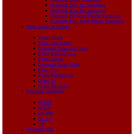
Pnömatik Düz Tip Susturucu
Pnömatik Kısa Tip Susturucu
Pnömatik Psl Serisi Plastik Susturucu
Pnömatik PSU Serisi Plastik Susturucu
Pirinç Rakor & Fittings
Pirinç Dirsek
Pirinç Düz Rakor
Pnömatik Pirinç Kör Tapa
Pirinç Küresel Vana
Pirinç Maşon
Pnömatik Pirinç Nipel
Pirinç Pres
Pirinç Redüksiyon
Pirinç Te
Pirinç Ters Lüle
Pnömatik Silindirler
KDNT
MA-S
MGPM
SDA-S
TN
Pnömatik Valf