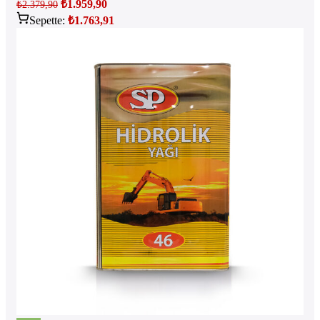
₺
1.959,90
₺
2.379,90
Sepette:
₺
1.763,91