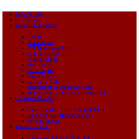
Sıcak Fırsatlar
Nem Alıcılar
Yağlar & Kimyasallar
Gresler
Motor Yağları
ATF Direksiyon Sıvısı
Isı Transfer Yağları
Hidrolik Yağlar
Dişli Yağları
Kızak Yağları
Bakım Yağları
Koruyucu Yağlar
Transmisyon & Traktör Arka Yağı
Soğutma Sıvısı – Bor Yağı – Kesme Yağı
Oto Bakım Ürünleri
Local Temizlik Ve Oto Bakım Ürünleri
Katkılar & Araç Bakım Ürünleri
Oto Kış Ürünleri
Temizlik Ürünleri
Endüstriyel Temizlik Maddeleri