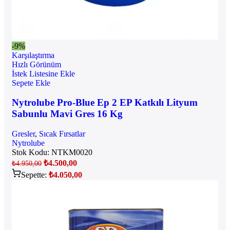
-9%
Karşılaştırma
Hızlı Görünüm
İstek Listesine Ekle
Sepete Ekle
Nytrolube Pro-Blue Ep 2 EP Katkılı Lityum
Sabunlu Mavi Gres 16 Kg
Gresler
,
Sıcak Fırsatlar
Nytrolube
Stok Kodu:
NTKM0020
₺
4.500,00
₺
4.950,00
Sepette:
₺
4.050,00