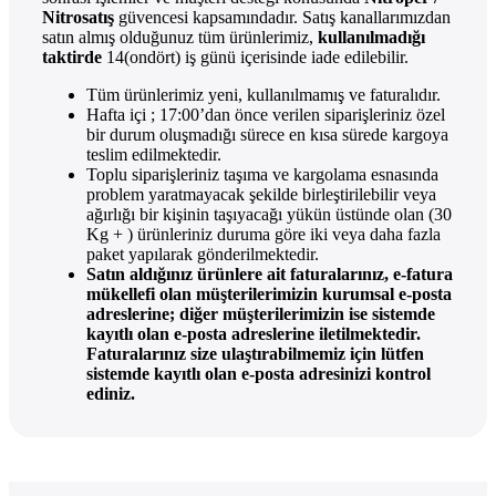
Nitrosatış
güvencesi kapsamındadır. Satış kanallarımızdan
satın almış olduğunuz tüm ürünlerimiz,
kullanılmadığı
taktirde
14(ondört) iş günü içerisinde iade edilebilir.
Tüm ürünlerimiz yeni, kullanılmamış ve faturalıdır.
Hafta içi ; 17:00’dan önce verilen siparişleriniz özel
bir durum oluşmadığı sürece en kısa sürede kargoya
teslim edilmektedir.
Toplu siparişleriniz taşıma ve kargolama esnasında
problem yaratmayacak şekilde birleştirilebilir veya
ağırlığı bir kişinin taşıyacağı yükün üstünde olan (30
Kg + ) ürünleriniz duruma göre iki veya daha fazla
paket yapılarak gönderilmektedir.
Satın aldığınız ürünlere ait faturalarınız, e-fatura
mükellefi olan müşterilerimizin kurumsal e-posta
adreslerine; diğer müşterilerimizin ise sistemde
kayıtlı olan e-posta adreslerine iletilmektedir.
Faturalarınız size ulaştırabilmemiz için lütfen
sistemde kayıtlı olan e-posta adresinizi kontrol
ediniz.