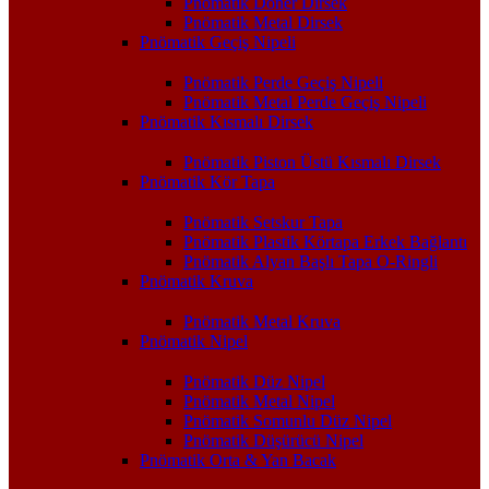
Pnömatik Döner Dirsek
Pnömatik Metal Dirsek
Pnömatik Geçiş Nipeli
Pnömatik Perde Geçiş Nipeli
Pnömatik Metal Perde Geçiş Nipeli
Pnömatik Kısmalı Dirsek
Pnömatik Piston Üstü Kısmalı Dirsek
Pnömatik Kör Tapa
Pnömatik Setskur Tapa
Pnömatik Plastik Körtapa Erkek Bağlantı
Pnömatik Alyan Başlı Tapa O-Ringli
Pnömatik Kruva
Pnömatik Metal Kruva
Pnömatik Nipel
Pnömatik Düz Nipel
Pnömatik Metal Nipel
Pnömatik Somunlu Düz Nipel
Pnömatik Düşürücü Nipel
Pnömatik Orta & Yan Bacak