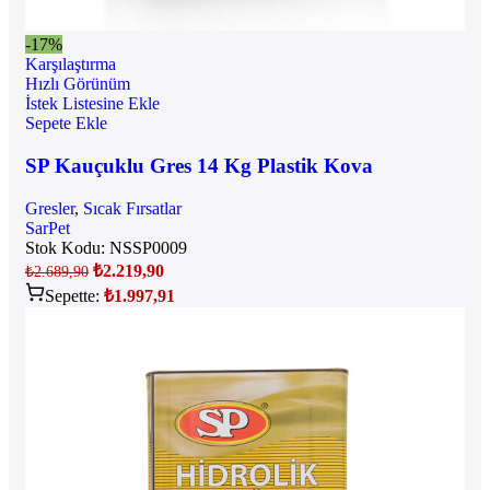
-17%
Karşılaştırma
Hızlı Görünüm
İstek Listesine Ekle
Sepete Ekle
SP Kauçuklu Gres 14 Kg Plastik Kova
Gresler
,
Sıcak Fırsatlar
SarPet
Stok Kodu:
NSSP0009
₺
2.219,90
₺
2.689,90
Sepette:
₺
1.997,91