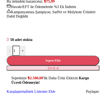
Bu üründeki kazancınız:
₺
75,99
Havale/EFT ile Ödemelerde %3 Ek İndirim
Kampanyamıza Şampiyon, SarPet ve Molykote Ürünleri
Dahil Değildir
50 adet stokta
-
+
Sepete Ekle
Şimdi al
Sepetinize
₺
2.500,00
'lik Daha Ürün Ekleyin
Kargo
Ücreti Ödemeyin!
Karşılaştırma
İstek Listesine Ekle
Paylaşın: