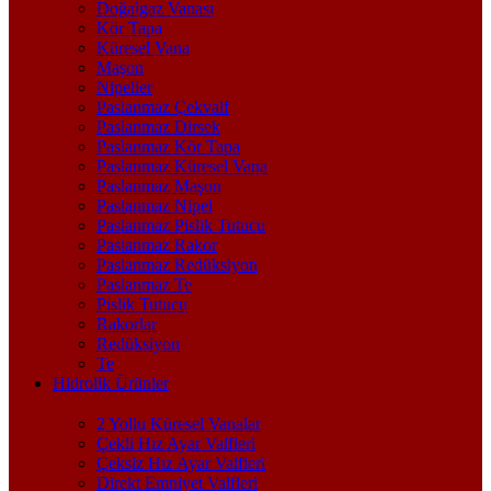
Doğalgaz Vanası
Kör Tapa
Küresel Vana
Maşon
Nipeller
Paslanmaz Çekvalf
Paslanmaz Dirsek
Paslanmaz Kör Tapa
Paslanmaz Küresel Vana
Paslanmaz Maşon
Paslanmaz Nipel
Paslanmaz Pislik Tutucu
Paslanmaz Rakor
Paslanmaz Redüksiyon
Paslanmaz Te
Pislik Tutucu
Rakorlar
Redüksiyon
Te
Hidrolik Ürünler
2 Yollu Küresel Vanalar
Çekli Hız Ayar Valfleri
Çeksiz Hız Ayar Valfleri
Direkt Emniyet Valfleri