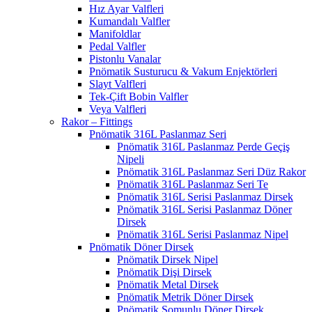
Hız Ayar Valfleri
Kumandalı Valfler
Manifoldlar
Pedal Valfler
Pistonlu Vanalar
Pnömatik Susturucu & Vakum Enjektörleri
Slayt Valfleri
Tek-Çift Bobin Valfler
Veya Valfleri
Rakor – Fittings
Pnömatik 316L Paslanmaz Seri
Pnömatik 316L Paslanmaz Perde Geçiş
Nipeli
Pnömatik 316L Paslanmaz Seri Düz Rakor
Pnömatik 316L Paslanmaz Seri Te
Pnömatik 316L Serisi Paslanmaz Dirsek
Pnömatik 316L Serisi Paslanmaz Döner
Dirsek
Pnömatik 316L Serisi Paslanmaz Nipel
Pnömatik Döner Dirsek
Pnömatik Dirsek Nipel
Pnömatik Dişi Dirsek
Pnömatik Metal Dirsek
Pnömatik Metrik Döner Dirsek
Pnömatik Somunlu Döner Dirsek