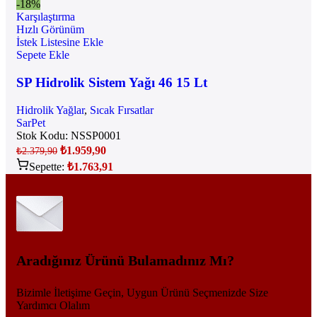
-18%
Karşılaştırma
Hızlı Görünüm
İstek Listesine Ekle
Sepete Ekle
SP Hidrolik Sistem Yağı 46 15 Lt
Hidrolik Yağlar
,
Sıcak Fırsatlar
SarPet
Stok Kodu:
NSSP0001
₺
1.959,90
₺
2.379,90
Sepette:
₺
1.763,91
Aradığınız Ürünü Bulamadınız Mı?
Bizimle İletişime Geçin, Uygun Ürünü Seçmenizde Size
Yardımcı Olalım