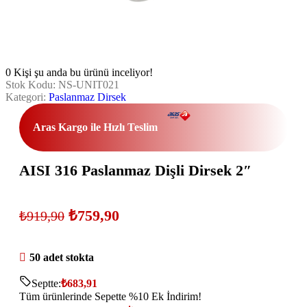
0
Kişi şu anda bu ürünü inceliyor!
Stok Kodu:
NS-UNIT021
Kategori:
Paslanmaz Dirsek
Aras Kargo ile Hızlı Teslim
AISI 316 Paslanmaz Dişli Dirsek 2″
₺
759,90
₺
919,90
50 adet stokta
Septte:
₺
683,91
Tüm ürünlerinde Sepette %10 Ek İndirim!