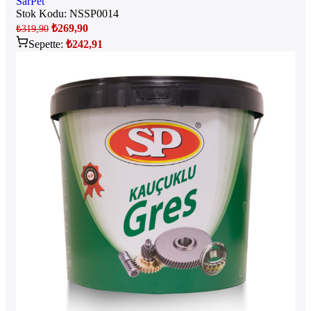
SarPet
Stok Kodu:
NSSP0014
₺
269,90
₺
319,90
Sepette:
₺
242,91