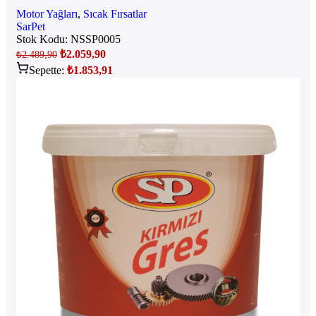
Motor Yağları
,
Sıcak Fırsatlar
SarPet
Stok Kodu:
NSSP0005
₺
2.059,90
₺
2.489,90
Sepette:
₺
1.853,91