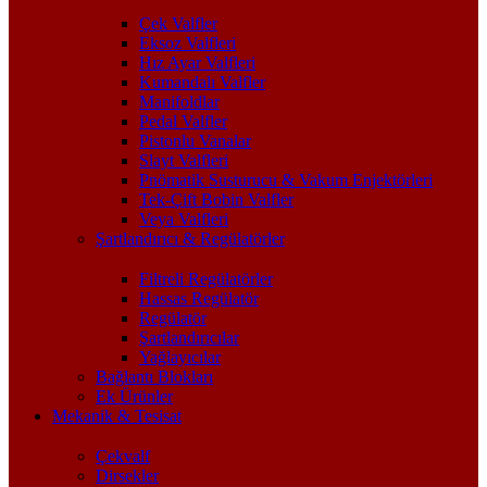
Çek Valfler
Eksoz Valfleri
Hız Ayar Valfleri
Kumandalı Valfler
Manifoldlar
Pedal Valfler
Pistonlu Vanalar
Slayt Valfleri
Pnömatik Susturucu & Vakum Enjektörleri
Tek-Çift Bobin Valfler
Veya Valfleri
Şartlandırıcı & Regülatörler
Filtreli Regülatörler
Hassas Regülatör
Regülatör
Şartlandırıcılar
Yağlayıcılar
Bağlantı Blokları
Ek Ürünler
Mekanik & Tesisat
Çekvalf
Dirsekler