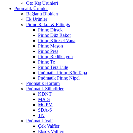
Oto Kış Ürünleri
Pnömatik Ürünler
Bağlantı Blokları
Ek Ürünler
Pirinç Rakor & Fittings
Pirinç Dirsek
Pirinç Düz Rakor
Pirinç Küresel Vana
Pirinç Maşon
Pirinç Pres
Pirinç Redüksiyon
Pirinç Te
Pirinç Ters Lüle
Pnömatik Pirinç Kör Tapa
Pnömatik Pirinç Nipel
Pnömatik Hortum
Pnömatik Silindirler
KDNT
MA-S
MGPM
SDA-S
TN
Pnömatik Valf
Çek Valfler
Eksoz Valfleri