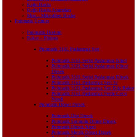
Kağıt Havlu
Kağıt Havlu Aparatları
Mop – Mikrofiber Bezler
Pnömatik Ürünler
Pnömatik Hortum
Rakor – Fittings
Pnömatik 316L Paslanmaz Seri
Pnömatik 316L Serisi Paslanmaz Nipel
Pnömatik 316L Serisi Paslanmaz Döner
Dirsek
Pnömatik 316L Serisi Paslanmaz Dirsek
Pnömatik 316L Paslanmaz Seri Te
Pnömatik 316L Paslanmaz Seri Düz Rakor
Pnömatik 316L Paslanmaz Perde Geçiş
Nipeli
Pnömatik Döner Dirsek
Pnömatik Dişi Dirsek
Pnömatik Somunlu Döner Dirsek
Pnömatik Dirsek Nipel
Pnömatik Metrik Döner Dirsek