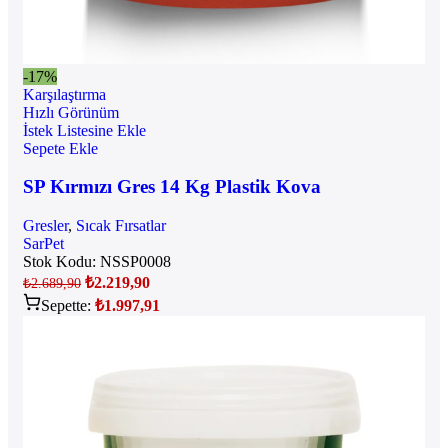
-17%
Karşılaştırma
Hızlı Görünüm
İstek Listesine Ekle
Sepete Ekle
SP Kırmızı Gres 14 Kg Plastik Kova
Gresler
,
Sıcak Fırsatlar
SarPet
Stok Kodu:
NSSP0008
₺
2.219,90
₺
2.689,90
Sepette:
₺
1.997,91