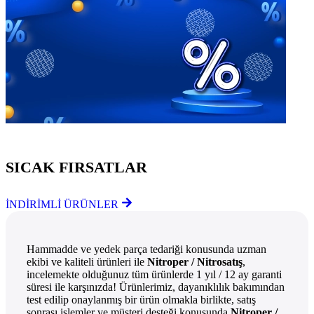
Göz Atmayı Unutmayın
SICAK FIRSATLAR
İNDİRİMLİ ÜRÜNLER
Hammadde ve yedek parça tedariği konusunda uzman
ekibi ve kaliteli ürünleri ile
Nitroper / Nitrosatış
,
incelemekte olduğunuz tüm ürünlerde 1 yıl / 12 ay garanti
süresi ile karşınızda! Ürünlerimiz, dayanıklılık bakımından
test edilip onaylanmış bir ürün olmakla birlikte, satış
sonrası işlemler ve müşteri desteği konusunda
Nitroper /