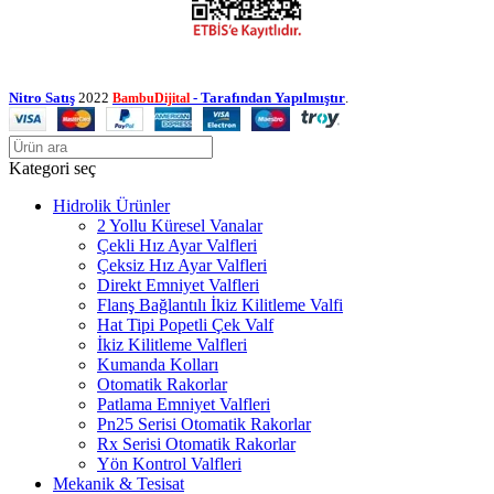
Nitro Satış
2022
- Tarafından Yapılmıştır
.
BambuDijital
Kategori seç
Hidrolik Ürünler
2 Yollu Küresel Vanalar
Çekli Hız Ayar Valfleri
Çeksiz Hız Ayar Valfleri
Direkt Emniyet Valfleri
Flanş Bağlantılı İkiz Kilitleme Valfi
Hat Tipi Popetli Çek Valf
İkiz Kilitleme Valfleri
Kumanda Kolları
Otomatik Rakorlar
Patlama Emniyet Valfleri
Pn25 Serisi Otomatik Rakorlar
Rx Serisi Otomatik Rakorlar
Yön Kontrol Valfleri
Mekanik & Tesisat