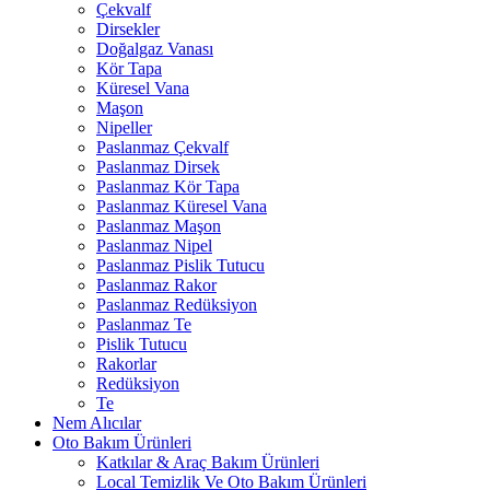
Çekvalf
Dirsekler
Doğalgaz Vanası
Kör Tapa
Küresel Vana
Maşon
Nipeller
Paslanmaz Çekvalf
Paslanmaz Dirsek
Paslanmaz Kör Tapa
Paslanmaz Küresel Vana
Paslanmaz Maşon
Paslanmaz Nipel
Paslanmaz Pislik Tutucu
Paslanmaz Rakor
Paslanmaz Redüksiyon
Paslanmaz Te
Pislik Tutucu
Rakorlar
Redüksiyon
Te
Nem Alıcılar
Oto Bakım Ürünleri
Katkılar & Araç Bakım Ürünleri
Local Temizlik Ve Oto Bakım Ürünleri