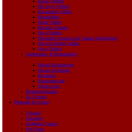
Eksoz Valfleri
Hız Ayar Valfleri
Kumandalı Valfler
Manifoldlar
Pedal Valfler
Pistonlu Vanalar
Slayt Valfleri
Pnömatik Susturucu & Vakum Enjektörleri
Tek-Çift Bobin Valfler
Veya Valfleri
Şartlandırıcı & Regülatörler
Filtreli Regülatörler
Hassas Regülatör
Regülatör
Şartlandırıcılar
Yağlayıcılar
Bağlantı Blokları
Ek Ürünler
Mekanik & Tesisat
Çekvalf
Dirsekler
Doğalgaz Vanası
Kör Tapa