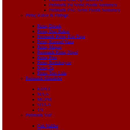
Pnömatik Psl Serisi Plastik Susturucu
Pnömatik PSU Serisi Plastik Susturucu
Pirinç Rakor & Fittings
Pirinç Dirsek
Pirinç Düz Rakor
Pnömatik Pirinç Kör Tapa
Pirinç Küresel Vana
Pirinç Maşon
Pnömatik Pirinç Nipel
Pirinç Pres
Pirinç Redüksiyon
Pirinç Te
Pirinç Ters Lüle
Pnömatik Silindirler
KDNT
MA-S
MGPM
SDA-S
TN
Pnömatik Valf
Çek Valfler