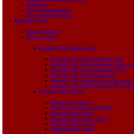
Kağıt Havlu
Kağıt Havlu Aparatları
Mop – Mikrofiber Bezler
Pnömatik Ürünler
Pnömatik Hortum
Rakor – Fittings
Pnömatik 316L Paslanmaz Seri
Pnömatik 316L Serisi Paslanmaz Nipel
Pnömatik 316L Serisi Paslanmaz Döner Dir
Pnömatik 316L Serisi Paslanmaz Dirsek
Pnömatik 316L Paslanmaz Seri Te
Pnömatik 316L Paslanmaz Seri Düz Rakor
Pnömatik 316L Paslanmaz Perde Geçiş Nipe
Pnömatik Döner Dirsek
Pnömatik Dişi Dirsek
Pnömatik Somunlu Döner Dirsek
Pnömatik Dirsek Nipel
Pnömatik Metrik Döner Dirsek
Pnömatik Döner Dirsek
Pnömatik Metal Dirsek