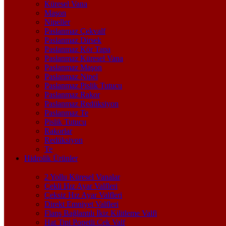
Küresel Vana
Maşon
Nipeller
Paslanmaz Çekvalf
Paslanmaz Dirsek
Paslanmaz Kör Tapa
Paslanmaz Küresel Vana
Paslanmaz Maşon
Paslanmaz Nipel
Paslanmaz Pislik Tutucu
Paslanmaz Rakor
Paslanmaz Redüksiyon
Paslanmaz Te
Pislik Tutucu
Rakorlar
Redüksiyon
Te
Hidrolik Ürünler
2 Yollu Küresel Vanalar
Çekli Hız Ayar Valfleri
Çeksiz Hız Ayar Valfleri
Direkt Emniyet Valfleri
Flanş Bağlantılı İkiz Kilitleme Valfi
Hat Tipi Popetli Çek Valf