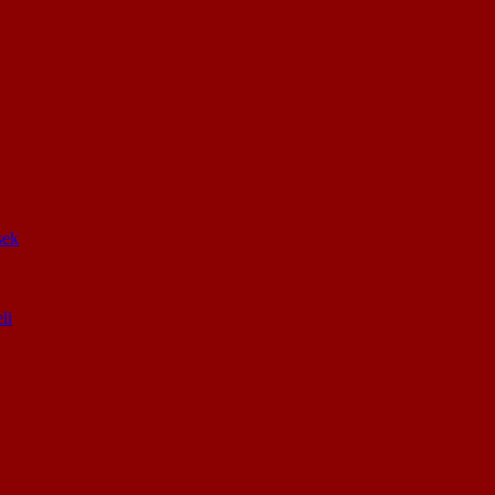
sek
li