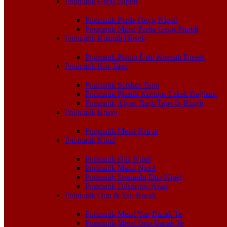
Pnömatik Geçiş Nipeli
Pnömatik Perde Geçiş Nipeli
Pnömatik Metal Perde Geçiş Nipeli
Pnömatik Kısmalı Dirsek
Pnömatik Piston Üstü Kısmalı Dirsek
Pnömatik Kör Tapa
Pnömatik Setskur Tapa
Pnömatik Plastik Körtapa Erkek Bağlantı
Pnömatik Alyan Başlı Tapa O-Ringli
Pnömatik Kruva
Pnömatik Metal Kruva
Pnömatik Nipel
Pnömatik Düz Nipel
Pnömatik Metal Nipel
Pnömatik Somunlu Düz Nipel
Pnömatik Düşürücü Nipel
Pnömatik Orta & Yan Bacak
Pnömatik Metal Yan Bacak Te
Pnömatik Metal Orta Bacak Te