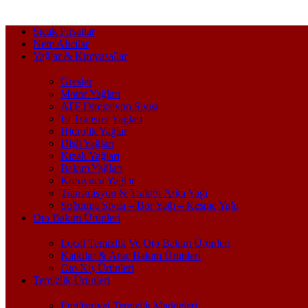
Sıcak Fırsatlar
Nem Alıcılar
Yağlar & Kimyasallar
Gresler
Motor Yağları
ATF Direksiyon Sıvısı
Isı Transfer Yağları
Hidrolik Yağlar
Dişli Yağları
Kızak Yağları
Bakım Yağları
Koruyucu Yağlar
Transmisyon & Traktör Arka Yağı
Soğutma Sıvısı – Bor Yağı – Kesme Yağı
Oto Bakım Ürünleri
Local Temizlik Ve Oto Bakım Ürünleri
Katkılar & Araç Bakım Ürünleri
Oto Kış Ürünleri
Temizlik Ürünleri
Endüstriyel Temizlik Maddeleri