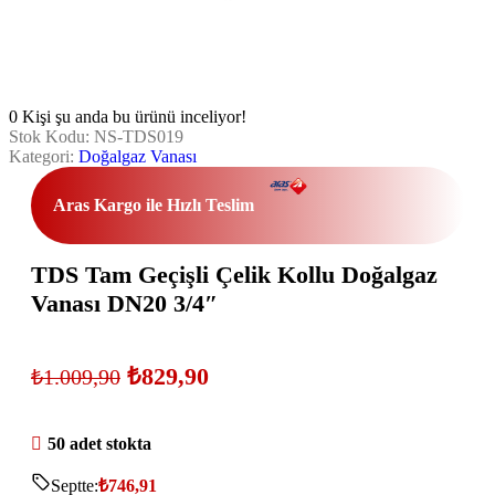
0
Kişi şu anda bu ürünü inceliyor!
Stok Kodu:
NS-TDS019
Kategori:
Doğalgaz Vanası
Aras Kargo ile Hızlı Teslim
TDS Tam Geçişli Çelik Kollu Doğalgaz
Vanası DN20 3/4″
₺
829,90
₺
1.009,90
50 adet stokta
Septte:
₺
746,91