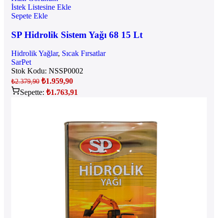
İstek Listesine Ekle
Sepete Ekle
SP Hidrolik Sistem Yağı 68 15 Lt
Hidrolik Yağlar
,
Sıcak Fırsatlar
SarPet
Stok Kodu:
NSSP0002
₺
1.959,90
₺
2.379,90
Sepette:
₺
1.763,91