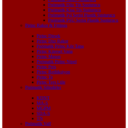
Pnömatik Düz Tip Susturucu
Pnömatik Kısa Tip Susturucu
Pnömatik Psl Serisi Plastik Susturucu
Pnömatik PSU Serisi Plastik Susturucu
Pirinç Rakor & Fittings
Pirinç Dirsek
Pirinç Düz Rakor
Pnömatik Pirinç Kör Tapa
Pirinç Küresel Vana
Pirinç Maşon
Pnömatik Pirinç Nipel
Pirinç Pres
Pirinç Redüksiyon
Pirinç Te
Pirinç Ters Lüle
Pnömatik Silindirler
KDNT
MA-S
MGPM
SDA-S
TN
Pnömatik Valf