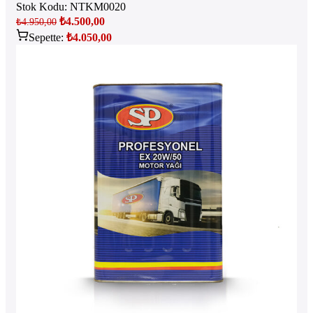
Stok Kodu:
NTKM0020
₺
4.500,00
₺
4.950,00
Sepette:
₺
4.050,00