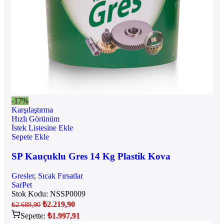
-17%
Karşılaştırma
Hızlı Görünüm
İstek Listesine Ekle
Sepete Ekle
SP Kauçuklu Gres 14 Kg Plastik Kova
Gresler
,
Sıcak Fırsatlar
SarPet
Stok Kodu:
NSSP0009
₺
2.219,90
₺
2.689,90
Sepette:
₺
1.997,91