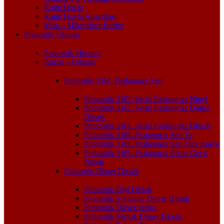
Kağıt Havlu
Kağıt Havlu Aparatları
Mop – Mikrofiber Bezler
Pnömatik Ürünler
Pnömatik Hortum
Rakor – Fittings
Pnömatik 316L Paslanmaz Seri
Pnömatik 316L Serisi Paslanmaz Nipel
Pnömatik 316L Serisi Paslanmaz Döner
Dirsek
Pnömatik 316L Serisi Paslanmaz Dirsek
Pnömatik 316L Paslanmaz Seri Te
Pnömatik 316L Paslanmaz Seri Düz Rakor
Pnömatik 316L Paslanmaz Perde Geçiş
Nipeli
Pnömatik Döner Dirsek
Pnömatik Dişi Dirsek
Pnömatik Somunlu Döner Dirsek
Pnömatik Dirsek Nipel
Pnömatik Metrik Döner Dirsek