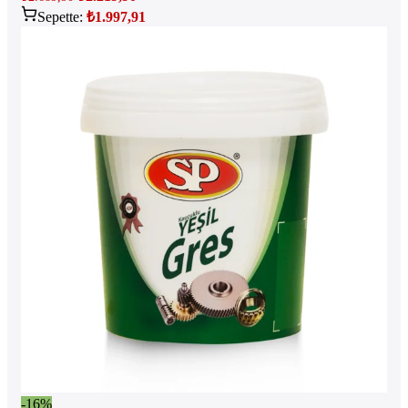
Sepette:
₺
1.997,91
-16%