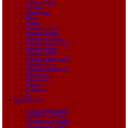
Doğalgaz Vanası
Kör Tapa
Küresel Vana
Maşon
Nipeller
Paslanmaz Çekvalf
Paslanmaz Dirsek
Paslanmaz Kör Tapa
Paslanmaz Küresel Vana
Paslanmaz Maşon
Paslanmaz Nipel
Paslanmaz Pislik Tutucu
Paslanmaz Rakor
Paslanmaz Redüksiyon
Paslanmaz Te
Pislik Tutucu
Rakorlar
Redüksiyon
Te
Hidrolik Ürünler
2 Yollu Küresel Vanalar
Çekli Hız Ayar Valfleri
Çeksiz Hız Ayar Valfleri
Direkt Emniyet Valfleri