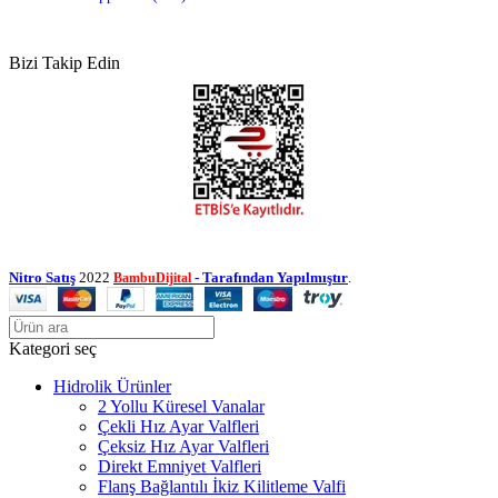
Bizi Takip Edin
Nitro Satış
2022
- Tarafından Yapılmıştır
.
BambuDijital
Kategori seç
Hidrolik Ürünler
2 Yollu Küresel Vanalar
Çekli Hız Ayar Valfleri
Çeksiz Hız Ayar Valfleri
Direkt Emniyet Valfleri
Flanş Bağlantılı İkiz Kilitleme Valfi