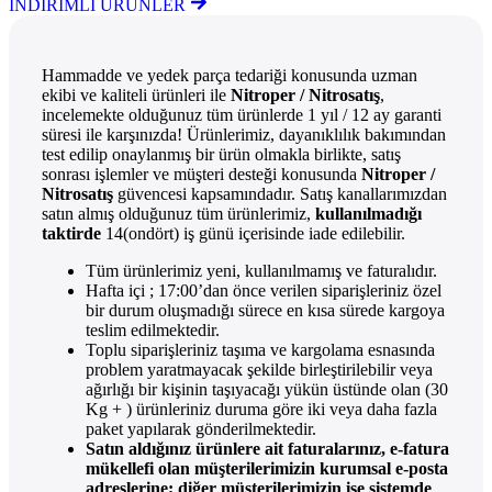
İNDİRİMLİ ÜRÜNLER
Hammadde ve yedek parça tedariği konusunda uzman
ekibi ve kaliteli ürünleri ile
Nitroper / Nitrosatış
,
incelemekte olduğunuz tüm ürünlerde 1 yıl / 12 ay garanti
süresi ile karşınızda! Ürünlerimiz, dayanıklılık bakımından
test edilip onaylanmış bir ürün olmakla birlikte, satış
sonrası işlemler ve müşteri desteği konusunda
Nitroper /
Nitrosatış
güvencesi kapsamındadır. Satış kanallarımızdan
satın almış olduğunuz tüm ürünlerimiz,
kullanılmadığı
taktirde
14(ondört) iş günü içerisinde iade edilebilir.
Tüm ürünlerimiz yeni, kullanılmamış ve faturalıdır.
Hafta içi ; 17:00’dan önce verilen siparişleriniz özel
bir durum oluşmadığı sürece en kısa sürede kargoya
teslim edilmektedir.
Toplu siparişleriniz taşıma ve kargolama esnasında
problem yaratmayacak şekilde birleştirilebilir veya
ağırlığı bir kişinin taşıyacağı yükün üstünde olan (30
Kg + ) ürünleriniz duruma göre iki veya daha fazla
paket yapılarak gönderilmektedir.
Satın aldığınız ürünlere ait faturalarınız, e-fatura
mükellefi olan müşterilerimizin kurumsal e-posta
adreslerine; diğer müşterilerimizin ise sistemde