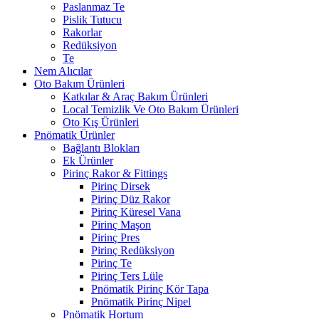
Paslanmaz Te
Pislik Tutucu
Rakorlar
Redüksiyon
Te
Nem Alıcılar
Oto Bakım Ürünleri
Katkılar & Araç Bakım Ürünleri
Local Temizlik Ve Oto Bakım Ürünleri
Oto Kış Ürünleri
Pnömatik Ürünler
Bağlantı Blokları
Ek Ürünler
Pirinç Rakor & Fittings
Pirinç Dirsek
Pirinç Düz Rakor
Pirinç Küresel Vana
Pirinç Maşon
Pirinç Pres
Pirinç Redüksiyon
Pirinç Te
Pirinç Ters Lüle
Pnömatik Pirinç Kör Tapa
Pnömatik Pirinç Nipel
Pnömatik Hortum