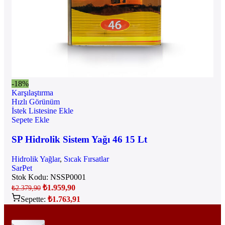
-18%
Karşılaştırma
Hızlı Görünüm
İstek Listesine Ekle
Sepete Ekle
SP Hidrolik Sistem Yağı 46 15 Lt
Hidrolik Yağlar
,
Sıcak Fırsatlar
SarPet
Stok Kodu:
NSSP0001
₺
1.959,90
₺
2.379,90
Sepette:
₺
1.763,91