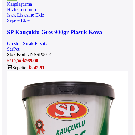
Karşılaştırma
Hızlı Görünüm
İstek Listesine Ekle
Sepete Ekle
SP Kauçuklu Gres 900gr Plastik Kova
Gresler
,
Sıcak Fırsatlar
SarPet
Stok Kodu:
NSSP0014
₺
269,90
₺
319,90
Sepette:
₺
242,91