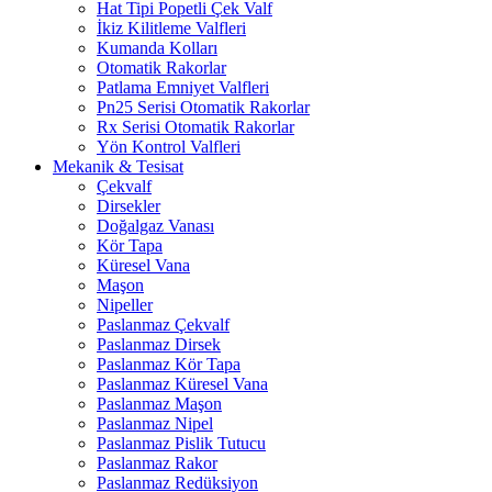
Hat Tipi Popetli Çek Valf
İkiz Kilitleme Valfleri
Kumanda Kolları
Otomatik Rakorlar
Patlama Emniyet Valfleri
Pn25 Serisi Otomatik Rakorlar
Rx Serisi Otomatik Rakorlar
Yön Kontrol Valfleri
Mekanik & Tesisat
Çekvalf
Dirsekler
Doğalgaz Vanası
Kör Tapa
Küresel Vana
Maşon
Nipeller
Paslanmaz Çekvalf
Paslanmaz Dirsek
Paslanmaz Kör Tapa
Paslanmaz Küresel Vana
Paslanmaz Maşon
Paslanmaz Nipel
Paslanmaz Pislik Tutucu
Paslanmaz Rakor
Paslanmaz Redüksiyon