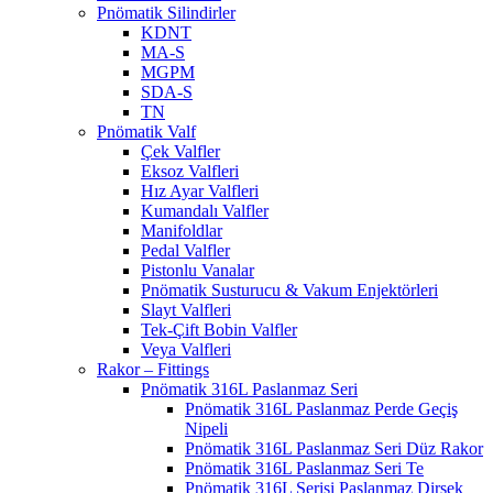
Pnömatik Silindirler
KDNT
MA-S
MGPM
SDA-S
TN
Pnömatik Valf
Çek Valfler
Eksoz Valfleri
Hız Ayar Valfleri
Kumandalı Valfler
Manifoldlar
Pedal Valfler
Pistonlu Vanalar
Pnömatik Susturucu & Vakum Enjektörleri
Slayt Valfleri
Tek-Çift Bobin Valfler
Veya Valfleri
Rakor – Fittings
Pnömatik 316L Paslanmaz Seri
Pnömatik 316L Paslanmaz Perde Geçiş
Nipeli
Pnömatik 316L Paslanmaz Seri Düz Rakor
Pnömatik 316L Paslanmaz Seri Te
Pnömatik 316L Serisi Paslanmaz Dirsek