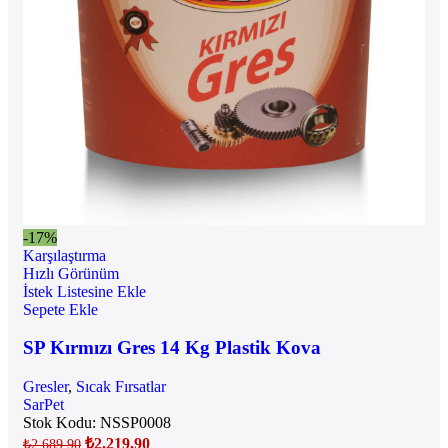
-17%
Karşılaştırma
Hızlı Görünüm
İstek Listesine Ekle
Sepete Ekle
SP Kırmızı Gres 14 Kg Plastik Kova
Gresler
,
Sıcak Fırsatlar
SarPet
Stok Kodu:
NSSP0008
₺
2.219,90
₺
2.689,90