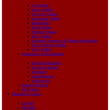
Çek Valfler
Eksoz Valfleri
Hız Ayar Valfleri
Kumandalı Valfler
Manifoldlar
Pedal Valfler
Pistonlu Vanalar
Slayt Valfleri
Pnömatik Susturucu & Vakum Enjektörleri
Tek-Çift Bobin Valfler
Veya Valfleri
Şartlandırıcı & Regülatörler
Filtreli Regülatörler
Hassas Regülatör
Regülatör
Şartlandırıcılar
Yağlayıcılar
Bağlantı Blokları
Ek Ürünler
Mekanik & Tesisat
Çekvalf
Dirsekler