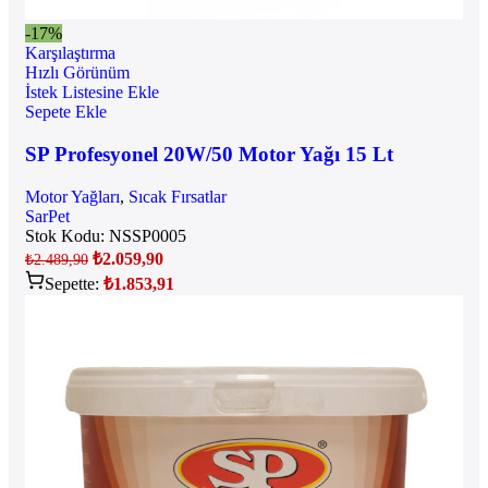
-17%
Karşılaştırma
Hızlı Görünüm
İstek Listesine Ekle
Sepete Ekle
SP Profesyonel 20W/50 Motor Yağı 15 Lt
Motor Yağları
,
Sıcak Fırsatlar
SarPet
Stok Kodu:
NSSP0005
₺
2.059,90
₺
2.489,90
Sepette:
₺
1.853,91