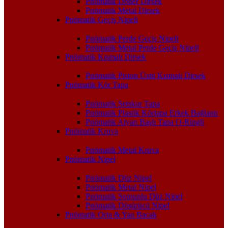
Pnömatik Döner Dirsek
Pnömatik Metal Dirsek
Pnömatik Geçiş Nipeli
Pnömatik Perde Geçiş Nipeli
Pnömatik Metal Perde Geçiş Nipeli
Pnömatik Kısmalı Dirsek
Pnömatik Piston Üstü Kısmalı Dirsek
Pnömatik Kör Tapa
Pnömatik Setskur Tapa
Pnömatik Plastik Körtapa Erkek Bağlantı
Pnömatik Alyan Başlı Tapa O-Ringli
Pnömatik Kruva
Pnömatik Metal Kruva
Pnömatik Nipel
Pnömatik Düz Nipel
Pnömatik Metal Nipel
Pnömatik Somunlu Düz Nipel
Pnömatik Düşürücü Nipel
Pnömatik Orta & Yan Bacak