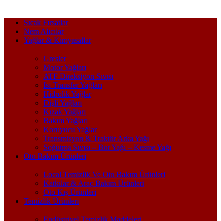
Sıcak Fırsatlar
Nem Alıcılar
Yağlar & Kimyasallar
Gresler
Motor Yağları
ATF Direksiyon Sıvısı
Isı Transfer Yağları
Hidrolik Yağlar
Dişli Yağları
Kızak Yağları
Bakım Yağları
Koruyucu Yağlar
Transmisyon & Traktör Arka Yağı
Soğutma Sıvısı – Bor Yağı – Kesme Yağı
Oto Bakım Ürünleri
Local Temizlik Ve Oto Bakım Ürünleri
Katkılar & Araç Bakım Ürünleri
Oto Kış Ürünleri
Temizlik Ürünleri
Endüstriyel Temizlik Maddeleri