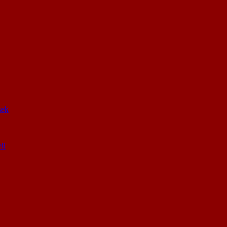
sek
li