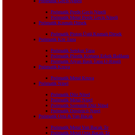
Pnömatik Geçiş Nipeli
Pnömatik Perde Geçiş Nipeli
Pnömatik Metal Perde Geçiş Nipeli
Pnömatik Kısmalı Dirsek
Pnömatik Piston Üstü Kısmalı Dirsek
Pnömatik Kör Tapa
Pnömatik Setskur Tapa
Pnömatik Plastik Körtapa Erkek Bağlantı
Pnömatik Alyan Başlı Tapa O-Ringli
Pnömatik Kruva
Pnömatik Metal Kruva
Pnömatik Nipel
Pnömatik Düz Nipel
Pnömatik Metal Nipel
Pnömatik Somunlu Düz Nipel
Pnömatik Düşürücü Nipel
Pnömatik Orta & Yan Bacak
Pnömatik Metal Yan Bacak Te
Pnömatik Metal Orta Bacak Te