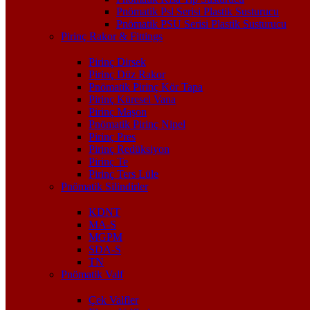
Pnömatik Psl Serisi Plastik Susturucu
Pnömatik PSU Serisi Plastik Susturucu
Pirinç Rakor & Fittings
Pirinç Dirsek
Pirinç Düz Rakor
Pnömatik Pirinç Kör Tapa
Pirinç Küresel Vana
Pirinç Maşon
Pnömatik Pirinç Nipel
Pirinç Pres
Pirinç Redüksiyon
Pirinç Te
Pirinç Ters Lüle
Pnömatik Silindirler
KDNT
MA-S
MGPM
SDA-S
TN
Pnömatik Valf
Çek Valfler