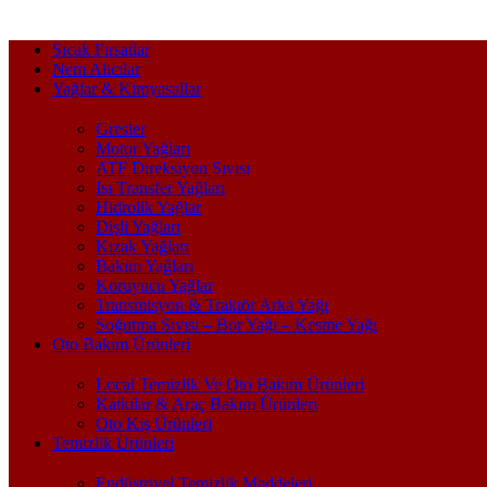
Sıcak Fırsatlar
Nem Alıcılar
Yağlar & Kimyasallar
Gresler
Motor Yağları
ATF Direksiyon Sıvısı
Isı Transfer Yağları
Hidrolik Yağlar
Dişli Yağları
Kızak Yağları
Bakım Yağları
Koruyucu Yağlar
Transmisyon & Traktör Arka Yağı
Soğutma Sıvısı – Bor Yağı – Kesme Yağı
Oto Bakım Ürünleri
Local Temizlik Ve Oto Bakım Ürünleri
Katkılar & Araç Bakım Ürünleri
Oto Kış Ürünleri
Temizlik Ürünleri
Endüstriyel Temizlik Maddeleri