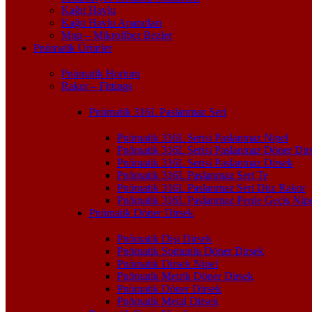
Kağıt Havlu
Kağıt Havlu Aparatları
Mop – Mikrofiber Bezler
Pnömatik Ürünler
Pnömatik Hortum
Rakor – Fittings
Pnömatik 316L Paslanmaz Seri
Pnömatik 316L Serisi Paslanmaz Nipel
Pnömatik 316L Serisi Paslanmaz Döner Dir
Pnömatik 316L Serisi Paslanmaz Dirsek
Pnömatik 316L Paslanmaz Seri Te
Pnömatik 316L Paslanmaz Seri Düz Rakor
Pnömatik 316L Paslanmaz Perde Geçiş Nipe
Pnömatik Döner Dirsek
Pnömatik Dişi Dirsek
Pnömatik Somunlu Döner Dirsek
Pnömatik Dirsek Nipel
Pnömatik Metrik Döner Dirsek
Pnömatik Döner Dirsek
Pnömatik Metal Dirsek