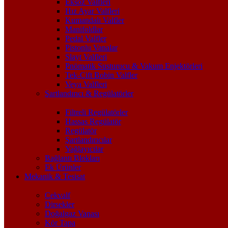
Eksoz Valfleri
Hız Ayar Valfleri
Kumandalı Valfler
Manifoldlar
Pedal Valfler
Pistonlu Vanalar
Slayt Valfleri
Pnömatik Susturucu & Vakum Enjektörleri
Tek-Çift Bobin Valfler
Veya Valfleri
Şartlandırıcı & Regülatörler
Filtreli Regülatörler
Hassas Regülatör
Regülatör
Şartlandırıcılar
Yağlayıcılar
Bağlantı Blokları
Ek Ürünler
Mekanik & Tesisat
Çekvalf
Dirsekler
Doğalgaz Vanası
Kör Tapa