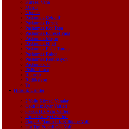
Küresel Vana
Maşon
Nipeller
Paslanmaz Çekvalf
Paslanmaz Dirsek
Paslanmaz Kör Tapa
Paslanmaz Küresel Vana
Paslanmaz Maşon
Paslanmaz Nipel
Paslanmaz Pislik Tutucu
Paslanmaz Rakor
Paslanmaz Redüksiyon
Paslanmaz Te
Pislik Tutucu
Rakorlar
Redüksiyon
Te
Hidrolik Ürünler
2 Yollu Küresel Vanalar
Çekli Hız Ayar Valfleri
Çeksiz Hız Ayar Valfleri
Direkt Emniyet Valfleri
Flanş Bağlantılı İkiz Kilitleme Valfi
Hat Tipi Popetli Çek Valf