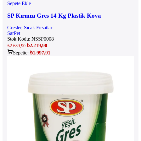
Sepete Ekle
SP Kırmızı Gres 14 Kg Plastik Kova
Gresler
,
Sıcak Fırsatlar
SarPet
Stok Kodu:
NSSP0008
₺
2.219,90
₺
2.689,90
Sepette:
₺
1.997,91