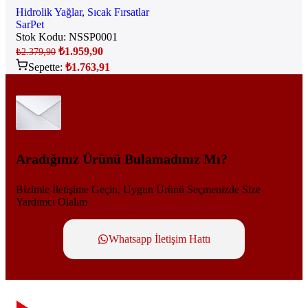
Hidrolik Yağlar
,
Sıcak Fırsatlar
SarPet
Stok Kodu:
NSSP0001
₺
1.959,90
₺
2.379,90
Sepette:
₺
1.763,91
Aradığınız Ürünü Bulamadınız Mı?
Bizimle İletişime Geçin, Uygun Ürünü Seçmenizde Size
Yardımcı Olalım
Whatsapp İletişim Hattı