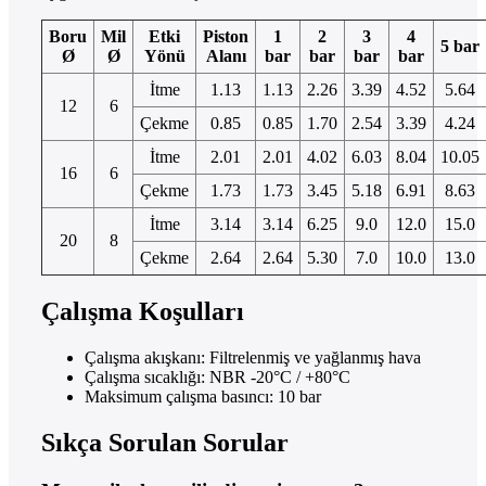
Boru
Mil
Etki
Piston
1
2
3
4
5 bar
Ø
Ø
Yönü
Alanı
bar
bar
bar
bar
İtme
1.13
1.13
2.26
3.39
4.52
5.64
12
6
Çekme
0.85
0.85
1.70
2.54
3.39
4.24
İtme
2.01
2.01
4.02
6.03
8.04
10.05
16
6
Çekme
1.73
1.73
3.45
5.18
6.91
8.63
İtme
3.14
3.14
6.25
9.0
12.0
15.0
20
8
Çekme
2.64
2.64
5.30
7.0
10.0
13.0
Çalışma Koşulları
Çalışma akışkanı: Filtrelenmiş ve yağlanmış hava
Çalışma sıcaklığı: NBR -20°C / +80°C
Maksimum çalışma basıncı: 10 bar
Sıkça Sorulan Sorular