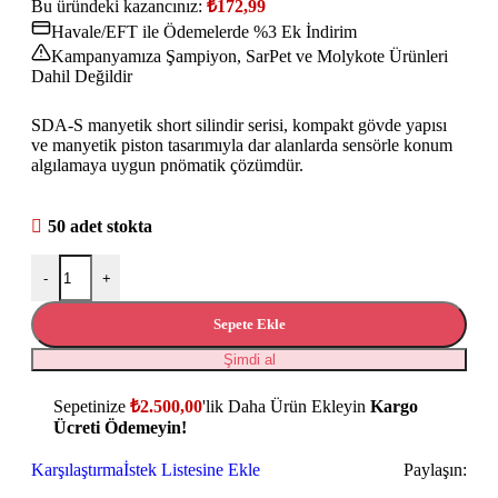
Bu üründeki kazancınız:
₺
172,99
Havale/EFT ile Ödemelerde %3 Ek İndirim
Kampanyamıza Şampiyon, SarPet ve Molykote Ürünleri
Dahil Değildir
SDA-S manyetik short silindir serisi, kompakt gövde yapısı
ve manyetik piston tasarımıyla dar alanlarda sensörle konum
algılamaya uygun pnömatik çözümdür.
50 adet stokta
-
+
Sepete Ekle
Şimdi al
Sepetinize
₺
2.500,00
'lik Daha Ürün Ekleyin
Kargo
Ücreti Ödemeyin!
Karşılaştırma
İstek Listesine Ekle
Paylaşın: