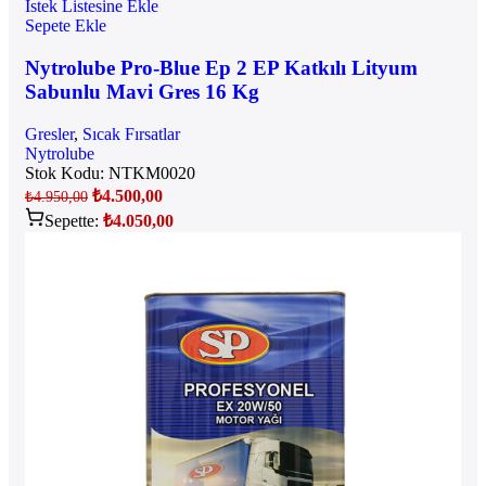
İstek Listesine Ekle
Sepete Ekle
Nytrolube Pro-Blue Ep 2 EP Katkılı Lityum
Sabunlu Mavi Gres 16 Kg
Gresler
,
Sıcak Fırsatlar
Nytrolube
Stok Kodu:
NTKM0020
₺
4.500,00
₺
4.950,00
Sepette:
₺
4.050,00