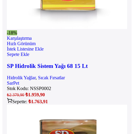
-18%
Karşılaştırma
Hızlı Görünüm
İstek Listesine Ekle
Sepete Ekle
SP Hidrolik Sistem Yağı 68 15 Lt
Hidrolik Yağlar
,
Sıcak Fırsatlar
SarPet
Stok Kodu:
NSSP0002
₺
1.959,90
₺
2.379,90
Sepette:
₺
1.763,91