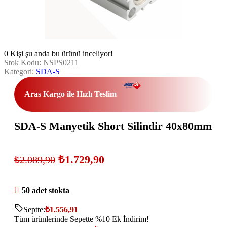
0
Kişi şu anda bu ürünü inceliyor!
Stok Kodu:
NSPS0211
Kategori:
SDA-S
Aras Kargo ile Hızlı Teslim
SDA-S Manyetik Short Silindir 40x80mm
₺
1.729,90
₺
2.089,90
50 adet stokta
Septte:
₺
1.556,91
Tüm ürünlerinde Sepette %10 Ek İndirim!