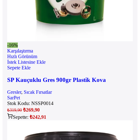
-16%
Karşılaştırma
Hızlı Görünüm
İstek Listesine Ekle
Sepete Ekle
SP Kauçuklu Gres 900gr Plastik Kova
Gresler
,
Sıcak Fırsatlar
SarPet
Stok Kodu:
NSSP0014
₺
269,90
₺
319,90
Sepette:
₺
242,91