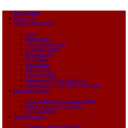
Sıcak Fırsatlar
Nem Alıcılar
Yağlar & Kimyasallar
Gresler
Motor Yağları
ATF Direksiyon Sıvısı
Isı Transfer Yağları
Hidrolik Yağlar
Dişli Yağları
Kızak Yağları
Bakım Yağları
Koruyucu Yağlar
Transmisyon & Traktör Arka Yağı
Soğutma Sıvısı – Bor Yağı – Kesme Yağı
Oto Bakım Ürünleri
Local Temizlik Ve Oto Bakım Ürünleri
Katkılar & Araç Bakım Ürünleri
Oto Kış Ürünleri
Temizlik Ürünleri
Endüstriyel Temizlik Maddeleri