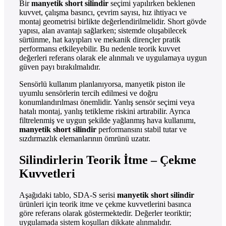
Bir
manyetik short silindir
seçimi yapılırken beklenen
kuvvet, çalışma basıncı, çevrim sayısı, hız ihtiyacı ve
montaj geometrisi birlikte değerlendirilmelidir. Short gövde
yapısı, alan avantajı sağlarken; sistemde oluşabilecek
sürtünme, hat kayıpları ve mekanik dirençler pratik
performansı etkileyebilir. Bu nedenle teorik kuvvet
değerleri referans olarak ele alınmalı ve uygulamaya uygun
güven payı bırakılmalıdır.
Sensörlü kullanım planlanıyorsa, manyetik piston ile
uyumlu sensörlerin tercih edilmesi ve doğru
konumlandırılması önemlidir. Yanlış sensör seçimi veya
hatalı montaj, yanlış tetikleme riskini artırabilir. Ayrıca
filtrelenmiş ve uygun şekilde yağlanmış hava kullanımı,
manyetik short silindir
performansını stabil tutar ve
sızdırmazlık elemanlarının ömrünü uzatır.
Silindirlerin Teorik İtme – Çekme
Kuvvetleri
Aşağıdaki tablo, SDA-S serisi
manyetik short silindir
ürünleri için teorik itme ve çekme kuvvetlerini basınca
göre referans olarak göstermektedir. Değerler teoriktir;
uygulamada sistem koşulları dikkate alınmalıdır.