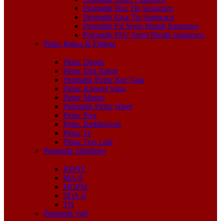
Pnömatik Düz Tip Susturucu
Pnömatik Kısa Tip Susturucu
Pnömatik Psl Serisi Plastik Susturucu
Pnömatik PSU Serisi Plastik Susturucu
Pirinç Rakor & Fittings
Pirinç Dirsek
Pirinç Düz Rakor
Pnömatik Pirinç Kör Tapa
Pirinç Küresel Vana
Pirinç Maşon
Pnömatik Pirinç Nipel
Pirinç Pres
Pirinç Redüksiyon
Pirinç Te
Pirinç Ters Lüle
Pnömatik Silindirler
KDNT
MA-S
MGPM
SDA-S
TN
Pnömatik Valf