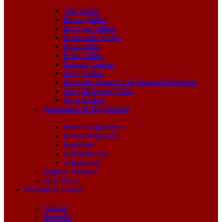
Çek Valfler
Eksoz Valfleri
Hız Ayar Valfleri
Kumandalı Valfler
Manifoldlar
Pedal Valfler
Pistonlu Vanalar
Slayt Valfleri
Pnömatik Susturucu & Vakum Enjektörleri
Tek-Çift Bobin Valfler
Veya Valfleri
Şartlandırıcı & Regülatörler
Filtreli Regülatörler
Hassas Regülatör
Regülatör
Şartlandırıcılar
Yağlayıcılar
Bağlantı Blokları
Ek Ürünler
Mekanik & Tesisat
Çekvalf
Dirsekler