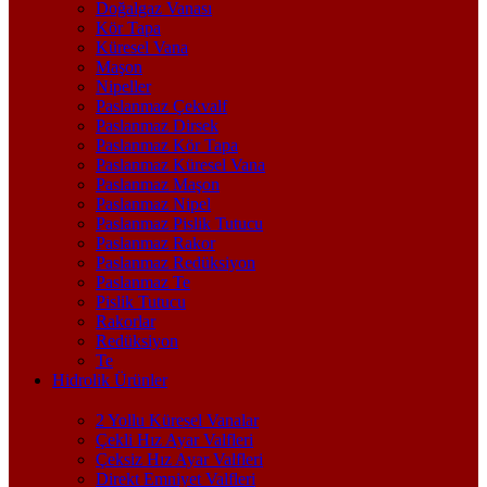
Doğalgaz Vanası
Kör Tapa
Küresel Vana
Maşon
Nipeller
Paslanmaz Çekvalf
Paslanmaz Dirsek
Paslanmaz Kör Tapa
Paslanmaz Küresel Vana
Paslanmaz Maşon
Paslanmaz Nipel
Paslanmaz Pislik Tutucu
Paslanmaz Rakor
Paslanmaz Redüksiyon
Paslanmaz Te
Pislik Tutucu
Rakorlar
Redüksiyon
Te
Hidrolik Ürünler
2 Yollu Küresel Vanalar
Çekli Hız Ayar Valfleri
Çeksiz Hız Ayar Valfleri
Direkt Emniyet Valfleri