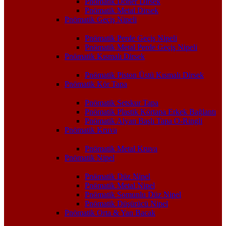
Pnömatik Döner Dirsek
Pnömatik Metal Dirsek
Pnömatik Geçiş Nipeli
Pnömatik Perde Geçiş Nipeli
Pnömatik Metal Perde Geçiş Nipeli
Pnömatik Kısmalı Dirsek
Pnömatik Piston Üstü Kısmalı Dirsek
Pnömatik Kör Tapa
Pnömatik Setskur Tapa
Pnömatik Plastik Körtapa Erkek Bağlantı
Pnömatik Alyan Başlı Tapa O-Ringli
Pnömatik Kruva
Pnömatik Metal Kruva
Pnömatik Nipel
Pnömatik Düz Nipel
Pnömatik Metal Nipel
Pnömatik Somunlu Düz Nipel
Pnömatik Düşürücü Nipel
Pnömatik Orta & Yan Bacak