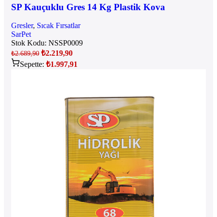
SP Kauçuklu Gres 14 Kg Plastik Kova
Gresler
,
Sıcak Fırsatlar
SarPet
Stok Kodu:
NSSP0009
₺
2.219,90
₺
2.689,90
Sepette:
₺
1.997,91