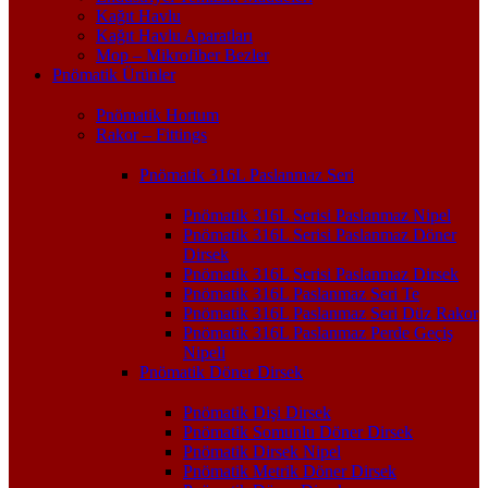
Kağıt Havlu
Kağıt Havlu Aparatları
Mop – Mikrofiber Bezler
Pnömatik Ürünler
Pnömatik Hortum
Rakor – Fittings
Pnömatik 316L Paslanmaz Seri
Pnömatik 316L Serisi Paslanmaz Nipel
Pnömatik 316L Serisi Paslanmaz Döner
Dirsek
Pnömatik 316L Serisi Paslanmaz Dirsek
Pnömatik 316L Paslanmaz Seri Te
Pnömatik 316L Paslanmaz Seri Düz Rakor
Pnömatik 316L Paslanmaz Perde Geçiş
Nipeli
Pnömatik Döner Dirsek
Pnömatik Dişi Dirsek
Pnömatik Somunlu Döner Dirsek
Pnömatik Dirsek Nipel
Pnömatik Metrik Döner Dirsek