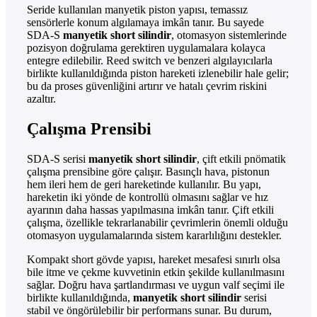
Seride kullanılan manyetik piston yapısı, temassız
sensörlerle konum algılamaya imkân tanır. Bu sayede
SDA-S
manyetik short silindir
, otomasyon sistemlerinde
pozisyon doğrulama gerektiren uygulamalara kolayca
entegre edilebilir. Reed switch ve benzeri algılayıcılarla
birlikte kullanıldığında piston hareketi izlenebilir hale gelir;
bu da proses güvenliğini artırır ve hatalı çevrim riskini
azaltır.
Çalışma Prensibi
SDA-S serisi
manyetik short silindir
, çift etkili pnömatik
çalışma prensibine göre çalışır. Basınçlı hava, pistonun
hem ileri hem de geri hareketinde kullanılır. Bu yapı,
hareketin iki yönde de kontrollü olmasını sağlar ve hız
ayarının daha hassas yapılmasına imkân tanır. Çift etkili
çalışma, özellikle tekrarlanabilir çevrimlerin önemli olduğu
otomasyon uygulamalarında sistem kararlılığını destekler.
Kompakt short gövde yapısı, hareket mesafesi sınırlı olsa
bile itme ve çekme kuvvetinin etkin şekilde kullanılmasını
sağlar. Doğru hava şartlandırması ve uygun valf seçimi ile
birlikte kullanıldığında,
manyetik short silindir
serisi
stabil ve öngörülebilir bir performans sunar. Bu durum,