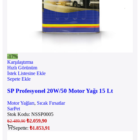
-17%
Karşılaştırma
Hızlı Görünüm
İstek Listesine Ekle
Sepete Ekle
SP Profesyonel 20W/50 Motor Yağı 15 Lt
Motor Yağları
,
Sıcak Fırsatlar
SarPet
Stok Kodu:
NSSP0005
₺
2.059,90
₺
2.489,90
Sepette:
₺
1.853,91