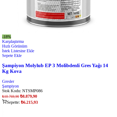
-18%
Karşılaştırma
Hızlı Görünüm
İstek Listesine Ekle
Sepete Ekle
Şampiyon Molylub EP 3 Molibdenli Gres Yağı 14
Kg Kova
Gresler
Şampiyon
Stok Kodu:
NTSMP086
₺
8.879,90
₺
10.769,90
Sepette:
₺
6.215,93