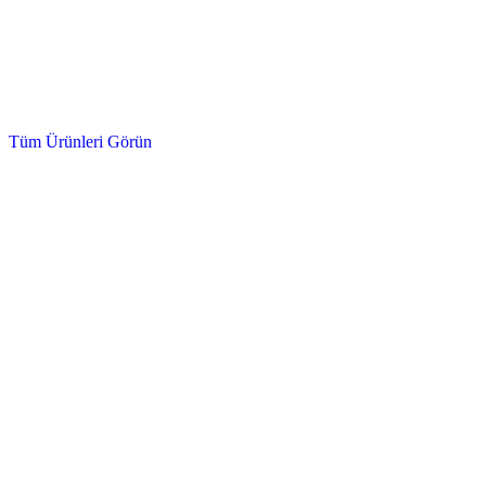
Hidrolik, Sentetik, Kızak ve Cam Kesme
Yağlar ve Kimyasallar
Tüm Ürünleri Görün