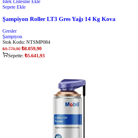
İstek Listesine Ekle
Sepete Ekle
Şampiyon Roller LT3 Gres Yağı 14 Kg Kova
Gresler
Şampiyon
Stok Kodu:
NTSMP084
₺
8.059,90
₺
9.779,90
Sepette:
₺
5.641,93