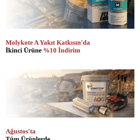
Molykote A Yakıt Katkısın'da
İkinci Ürüne
%10 İndirim
Ağustos'ta
Tüm Ürünlerde