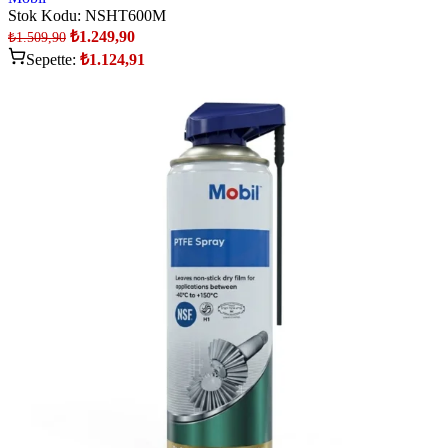
Stok Kodu:
NSHT600M
₺
1.249,90
₺
1.509,90
Sepette:
₺
1.124,91