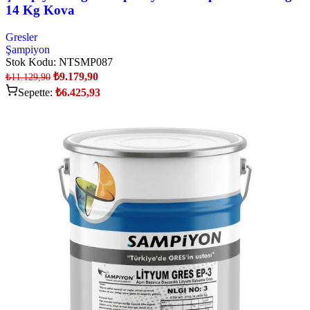
14 Kg Kova
Gresler
Şampiyon
Stok Kodu:
NTSMP087
₺
9.179,90
₺
11.129,90
Sepette:
₺
6.425,93