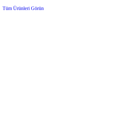
Tüm Ürünleri Görün
Dizel ve Benzinli Motorlar için Tam Koruma