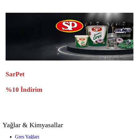
SarPet
Ürünlerine Sepette
%10 İndirim
Yağlar & Kimyasallar
Gres Yağları