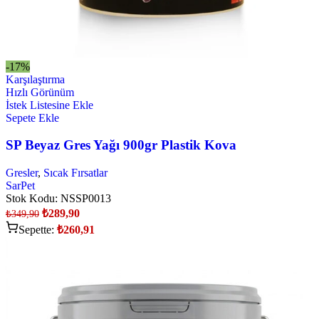
-17%
Karşılaştırma
Hızlı Görünüm
İstek Listesine Ekle
Sepete Ekle
SP Beyaz Gres Yağı 900gr Plastik Kova
Gresler
,
Sıcak Fırsatlar
SarPet
Stok Kodu:
NSSP0013
₺
289,90
₺
349,90
Sepette:
₺
260,91