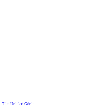
Çek Valf, Doğalgaz Vanası, Kör Tapa ve Daha Fazlası...
Mekanik & Tesisat
Tüm Ürünleri Görün