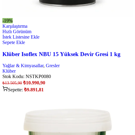
-19%
Karşılaştırma
Hızlı Görünüm
İstek Listesine Ekle
Sepete Ekle
Klüber Isoflex NBU 15 Yüksek Devir Gresi 1 kg
Yağlar & Kimyasallar
,
Gresler
Klüber
Stok Kodu:
NSTKP0080
₺
10.990,90
₺
13.505,90
Sepette:
₺
9.891,81