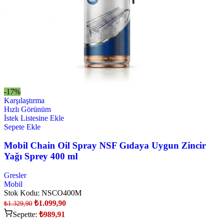
-17%
Karşılaştırma
Hızlı Görünüm
İstek Listesine Ekle
Sepete Ekle
Mobil Chain Oil Spray NSF Gıdaya Uygun Zincir
Yağı Sprey 400 ml
Gresler
Mobil
Stok Kodu:
NSCO400M
₺
1.099,90
₺
1.329,90
Sepette:
₺
989,91