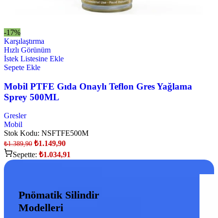
-17%
Karşılaştırma
Hızlı Görünüm
İstek Listesine Ekle
Sepete Ekle
Mobil PTFE Gıda Onaylı Teflon Gres Yağlama
Sprey 500ML
Gresler
Mobil
Stok Kodu:
NSFTFE500M
₺
1.149,90
₺
1.389,90
Sepette:
₺
1.034,91
Pnömatik Silindir
Modelleri