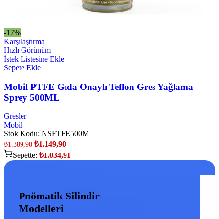
-17%
Karşılaştırma
Hızlı Görünüm
İstek Listesine Ekle
Sepete Ekle
Mobil PTFE Gıda Onaylı Teflon Gres Yağlama
Sprey 500ML
Gresler
Mobil
Stok Kodu:
NSFTFE500M
₺
1.149,90
₺
1.389,90
Sepette:
₺
1.034,91
Pnömatik Silindir
Modelleri