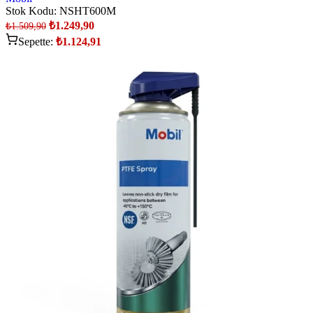
Stok Kodu:
NSHT600M
₺
1.249,90
₺
1.509,90
Sepette:
₺
1.124,91