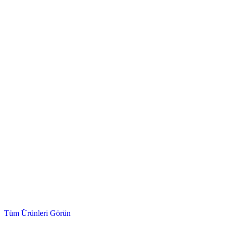
Çek Valf, Doğalgaz Vanası, Kör Tapa ve Daha Fazlası...
Mekanik & Tesisat
Tüm Ürünleri Görün