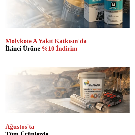
Molykote A Yakıt Katkısın'da
İkinci Ürüne
%10 İndirim
Ağustos'ta
Tüm Ürünlerde