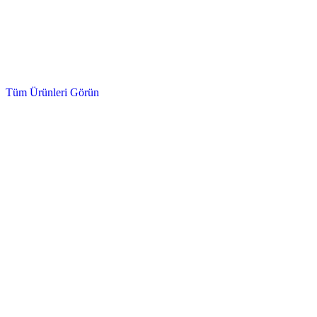
Hidrolik, Sentetik, Kızak ve Cam Kesme
Yağlar ve Kimyasallar
Tüm Ürünleri Görün