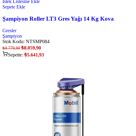
İstek Listesine Ekle
Sepete Ekle
Şampiyon Roller LT3 Gres Yağı 14 Kg Kova
Gresler
Şampiyon
Stok Kodu:
NTSMP084
₺
8.059,90
₺
9.779,90
Sepette:
₺
5.641,93