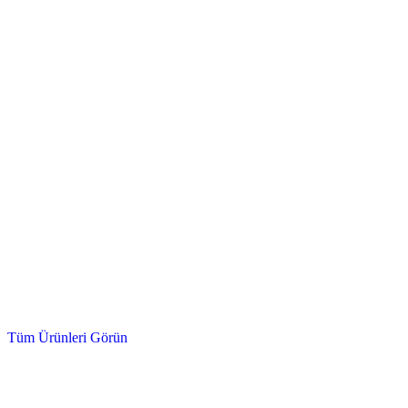
Hidrolik Valf, Fittings, Kumanda Kolu
Hidrolik Ürünler
Tüm Ürünleri Görün