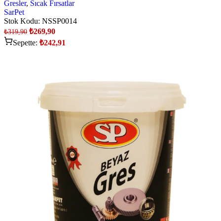
Gresler
,
Sıcak Fırsatlar
SarPet
Stok Kodu:
NSSP0014
₺
269,90
₺
319,90
Sepette:
₺
242,91