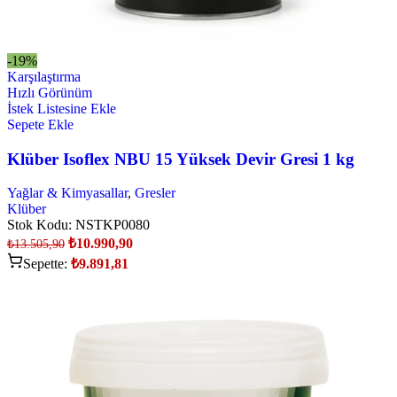
-19%
Karşılaştırma
Hızlı Görünüm
İstek Listesine Ekle
Sepete Ekle
Klüber Isoflex NBU 15 Yüksek Devir Gresi 1 kg
Yağlar & Kimyasallar
,
Gresler
Klüber
Stok Kodu:
NSTKP0080
₺
10.990,90
₺
13.505,90
Sepette:
₺
9.891,81