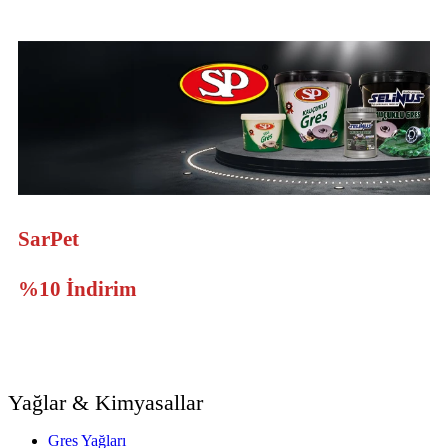
SarPet
Ürünlerine Sepette
%10 İndirim
Yağlar & Kimyasallar
Gres Yağları