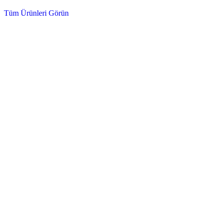
Tüm Ürünleri Görün
Dizel ve Benzinli Motorlar için Tam Koruma