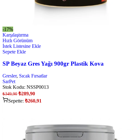
-17%
Karşılaştırma
Hızlı Görünüm
İstek Listesine Ekle
Sepete Ekle
SP Beyaz Gres Yağı 900gr Plastik Kova
Gresler
,
Sıcak Fırsatlar
SarPet
Stok Kodu:
NSSP0013
₺
289,90
₺
349,90
Sepette:
₺
260,91