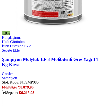
-18%
Karşılaştırma
Hızlı Görünüm
İstek Listesine Ekle
Sepete Ekle
Şampiyon Molylub EP 3 Molibdenli Gres Yağı 14
Kg Kova
Gresler
Şampiyon
Stok Kodu:
NTSMP086
₺
8.879,90
₺
10.769,90
Sepette:
₺
6.215,93