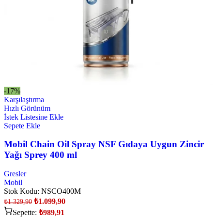
-17%
Karşılaştırma
Hızlı Görünüm
İstek Listesine Ekle
Sepete Ekle
Mobil Chain Oil Spray NSF Gıdaya Uygun Zincir
Yağı Sprey 400 ml
Gresler
Mobil
Stok Kodu:
NSCO400M
₺
1.099,90
₺
1.329,90
Sepette:
₺
989,91