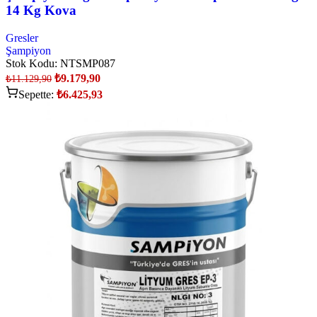
14 Kg Kova
Gresler
Şampiyon
Stok Kodu:
NTSMP087
₺
9.179,90
₺
11.129,90
Sepette:
₺
6.425,93