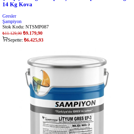
14 Kg Kova
Gresler
Şampiyon
Stok Kodu:
NTSMP087
₺
9.179,90
₺
11.129,90
Sepette:
₺
6.425,93