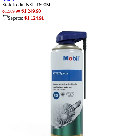
Stok Kodu:
NSHT600M
₺
1.249,90
₺
1.509,90
Sepette:
₺
1.124,91