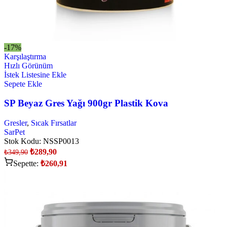
-17%
Karşılaştırma
Hızlı Görünüm
İstek Listesine Ekle
Sepete Ekle
SP Beyaz Gres Yağı 900gr Plastik Kova
Gresler
,
Sıcak Fırsatlar
SarPet
Stok Kodu:
NSSP0013
₺
289,90
₺
349,90
Sepette:
₺
260,91