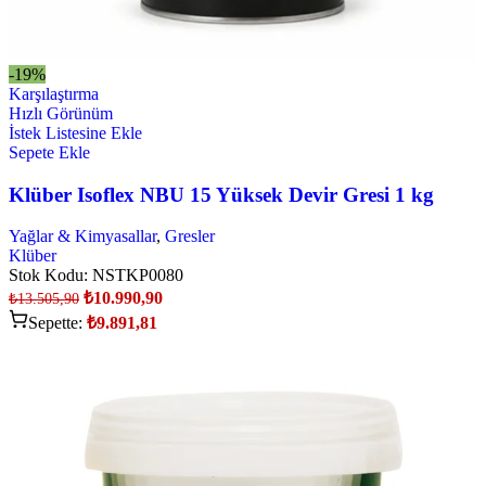
-19%
Karşılaştırma
Hızlı Görünüm
İstek Listesine Ekle
Sepete Ekle
Klüber Isoflex NBU 15 Yüksek Devir Gresi 1 kg
Yağlar & Kimyasallar
,
Gresler
Klüber
Stok Kodu:
NSTKP0080
₺
10.990,90
₺
13.505,90
Sepette:
₺
9.891,81