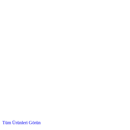
Çek Valf, Doğalgaz Vanası, Kör Tapa ve Daha Fazlası...
Mekanik & Tesisat
Tüm Ürünleri Görün