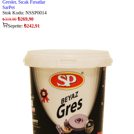
Gresler
,
Sıcak Fırsatlar
SarPet
Stok Kodu:
NSSP0014
₺
269,90
₺
319,90
Sepette:
₺
242,91