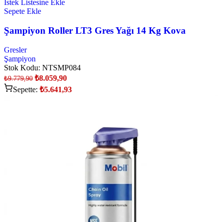
İstek Listesine Ekle
Sepete Ekle
Şampiyon Roller LT3 Gres Yağı 14 Kg Kova
Gresler
Şampiyon
Stok Kodu:
NTSMP084
₺
8.059,90
₺
9.779,90
Sepette:
₺
5.641,93