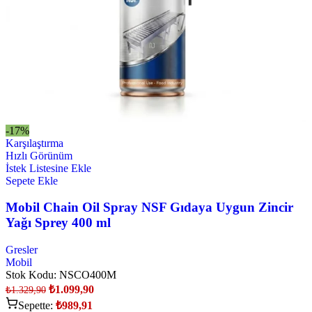
-17%
Karşılaştırma
Hızlı Görünüm
İstek Listesine Ekle
Sepete Ekle
Mobil Chain Oil Spray NSF Gıdaya Uygun Zincir
Yağı Sprey 400 ml
Gresler
Mobil
Stok Kodu:
NSCO400M
₺
1.099,90
₺
1.329,90
Sepette:
₺
989,91