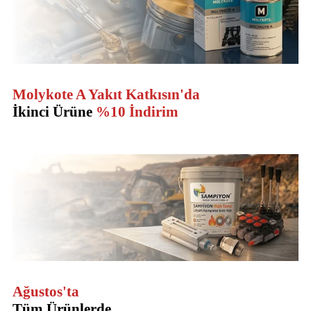
Molykote A Yakıt Katkısın'da
İkinci Ürüne
%10 İndirim
Ağustos'ta
Tüm Ürünlerde