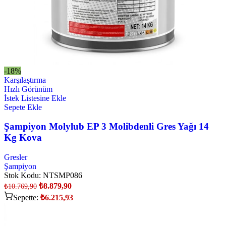
-18%
Karşılaştırma
Hızlı Görünüm
İstek Listesine Ekle
Sepete Ekle
Şampiyon Molylub EP 3 Molibdenli Gres Yağı 14
Kg Kova
Gresler
Şampiyon
Stok Kodu:
NTSMP086
₺
8.879,90
₺
10.769,90
Sepette:
₺
6.215,93