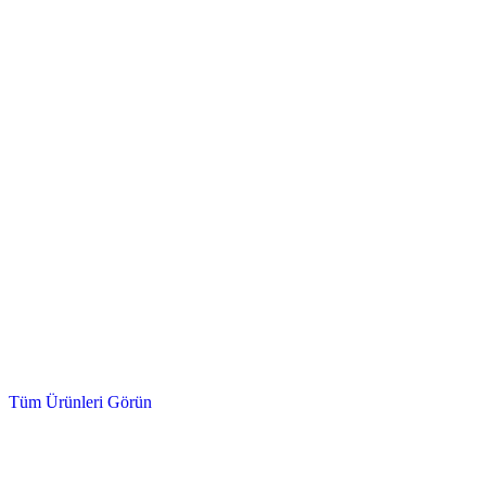
Hidrolik Valf, Fittings, Kumanda Kolu
Hidrolik Ürünler
Tüm Ürünleri Görün