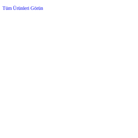
Tüm Ürünleri Görün
Dizel ve Benzinli Motorlar için Tam Koruma