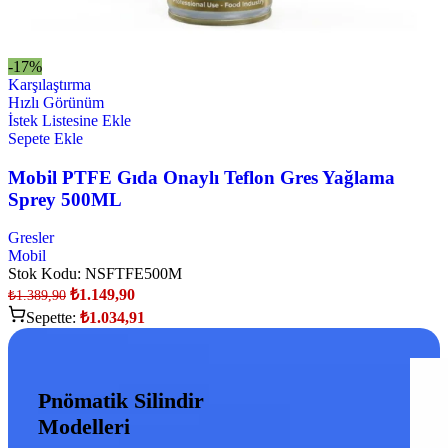
-17%
Karşılaştırma
Hızlı Görünüm
İstek Listesine Ekle
Sepete Ekle
Mobil PTFE Gıda Onaylı Teflon Gres Yağlama
Sprey 500ML
Gresler
Mobil
Stok Kodu:
NSFTFE500M
₺
1.149,90
₺
1.389,90
Sepette:
₺
1.034,91
Pnömatik Silindir
Modelleri