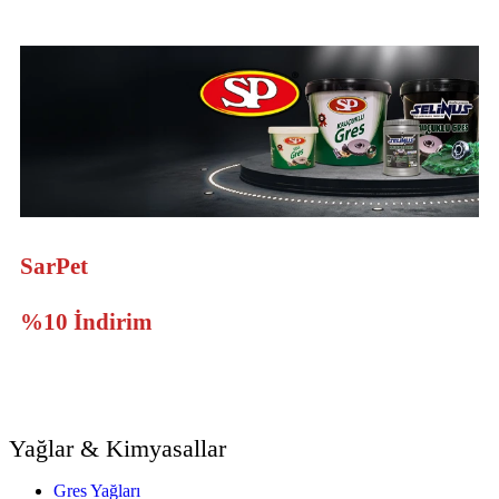
SarPet
Ürünlerine Sepette
%10 İndirim
Yağlar & Kimyasallar
Gres Yağları